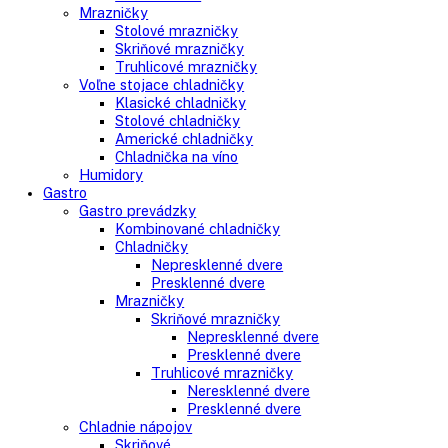
Voľne stojace spotrebiče
Side-By-Side chladničky
Kombinované chladničky
mraziak dole
mraziak hore
Mrazničky
Stolové mrazničky
Skriňové mrazničky
Truhlicové mrazničky
Voľne stojace chladničky
Klasické chladničky
Stolové chladničky
Americké chladničky
Chladnička na víno
Humidory
Gastro
Gastro prevádzky
Kombinované chladničky
Chladničky
Nepresklenné dvere
Presklenné dvere
Mrazničky