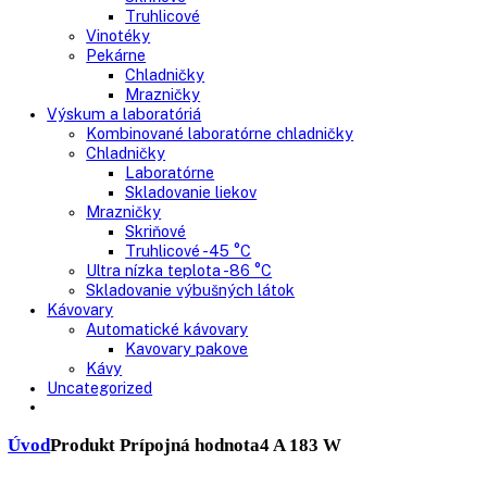
Skriňové mrazničky
Nepresklenné dvere
Presklenné dvere
Truhlicové mrazničky
Neresklenné dvere
Presklenné dvere
Chladnie nápojov
Skriňové
Truhlicové
Vinotéky
Pekárne
Chladničky
Mrazničky
Výskum a laboratóriá
Kombinované laboratórne chladničky
Chladničky
Laboratórne
Skladovanie liekov
Mrazničky
Skriňové
Truhlicové -45 °C
Ultra nízka teplota -86 °C
Skladovanie výbušných látok