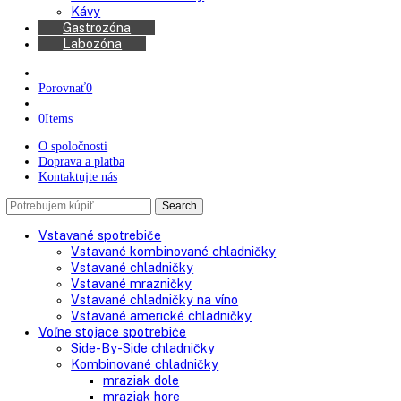
Chladničky na víno
Kávovary
Automatické kávovary
Kávy
Gastrozóna
Labozóna
Porovnať
0
0
Items
O spoločnosti
Doprava a platba
Kontaktujte nás
Search
Search
here
Vstavané spotrebiče
Vstavané kombinované chladničky
Vstavané chladničky
Vstavané mrazničky
Vstavané chladničky na víno
Vstavané americké chladničky