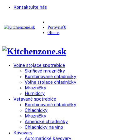
Kontaktujte nás
Porovnať
0
0
Items
Voľne stojace spotrebiče
Skriňové mrazničky
Kombinované chladničky
Voľne stojace chladničky
Mrazničky
Humidory
Vstavané spotrebiče
Kombinované chladničky
Chladničky
Mrazničky
Americké chladničky