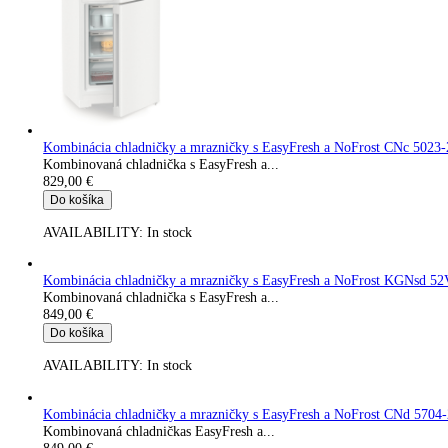
AVAILABILITY:
In stock
Kombinácia chladničky a mrazničky s EasyFresh a NoFrost C
Kombinovaná chladnička s EasyFresh a...
799,00
€
Do košíka
AVAILABILITY:
In stock