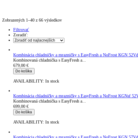
Kávovary
Automatické kávovary
Kavovary pakove
Kávy
Uncategorized
Úvod
Produkt Prípojná hodnota
4 A 183 W
Zobrazených 1–40 z 66 výsledkov
Filtrovať
Zoradiť:
Kombinácia chladničky a mrazničky s EasyFresh a NoFrost 
Kombinovaná chladnička s EasyFresh a...
679,00
€