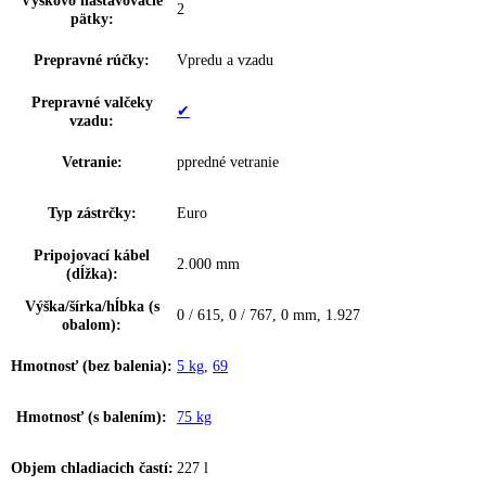
Suchá zadná stena:
—
Materiál suchá zadná
—
stena:
Výzdoba vnútorných
—
dverí:
Materiál dvernej police:
plast
Materiál políc
sklo
chadničky:
Materiál dverí:
SteelFinish
Materiál políc
sklo
mrazničky:
Farba krytu:
Strieborný
Materiál bočných stien:
Oceľ