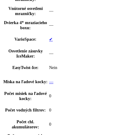
Priehradka na vajíčka:
10 vajec
Počet FlexSystémov:
0
Zarážka dverí:
Priestor na fľaše a konzervy
Výškovo nast. dverné
s možnosťou postupného nastavenia
police:
Rozsah teploty
-15 °C až -26 °C
chladničky:
Technológia chladenia:
NoFrost
Pozícia mraziacej časti:
dole
Mraziaca kapacita za
00 kg / 24 h, 10
24hod: