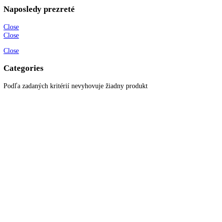
Z toho 4* mraziaci box:
1 l, 103
Katalógové číslo:
[I] KGNsf 52Vd03
Kategória:
Kombinované chladn
mraziak dole
Značky:
kombinovaná chladnička
,
Liebherr
,
NoFrost
KITCHENZONE profesionál v oblasti gastro techniky
+421 910 644 244
info@kitchenzone.sk
www.kitchenzone.sk
Informácie
O spoločnosti
Možnosti dopravy a platby
Obchodné podmienky
Ochrana osobných údajov
Blog
Zákaznícky servis