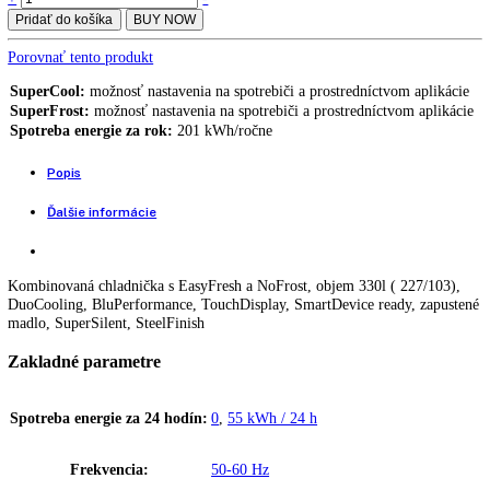
[I] KGNsf 52Vd03
Kombinácia chladničky a mrazničky s EasyFresh a NoFrost KGN 52
679,00
€
Kombinácia chladničky a mrazničky s EasyFresh a NoFrost KGN 52
749,00
€
699,00
€
Kombinovaná chladnička s EasyFresh a NoFrost
Kombinácia
+
-
chladničky
Pridať do košíka
BUY NOW
a
mrazničky
Porovnať tento produkt
s
EasyFresh
SuperCool:
možnosť nastavenia na spotrebiči a prostredníctvom apli
a
SuperFrost:
možnosť nastavenia na spotrebiči a prostredníctvom apl
NoFrost
Spotreba energie za rok:
201 kWh/ročne
KGNsf