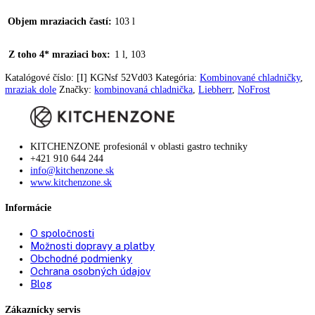
Rukoväť:
priama)
,
Priehlbeň (obojstranná
,
zvislá
Pomôcka pri zatváraní:
✔
Doraz dverí:
vpravo s možnosťou výmeny
Zmena strany otvárania
možná samostatne
dverí:
Uhol otvorenia dverí:
115°
Tesnenie dverí:
vymeniteľné
Výškovo nastavovacie
2
pätky:
Prepravné rúčky:
Vpredu a vzadu