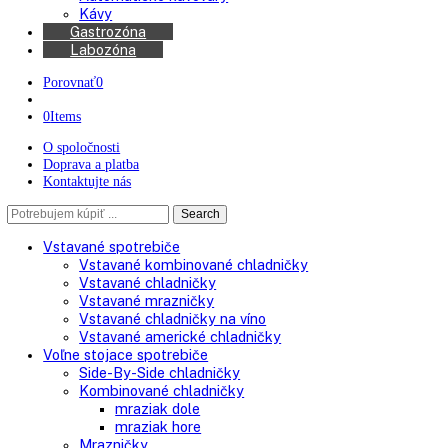
Chladničky na víno
Kávovary
Automatické kávovary
Kávy
Gastrozóna
Labozóna
Porovnať
0
0
Items
O spoločnosti
Doprava a platba
Kontaktujte nás
Search
Search
here
Vstavané spotrebiče
Vstavané kombinované chladničky
Vstavané chladničky
Vstavané mrazničky
Vstavané chladničky na víno
Vstavané americké chladničky
Voľne stojace spotrebiče