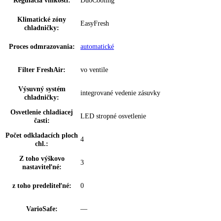
Ukazovateľ teploty:
Chladiaca a mraziaca časť
možnosť nastavenia na spotrebiči a
SuperCool:
prostredníctvom aplikácie
možnosť nastavenia na spotrebiči a
SuperFrost:
prostredníctvom aplikácie
Dverový poplach,
možnosť nastavenia na spotrebiči a
chladenie:
prostredníctvom aplikácie
Dverový poplach,
možnosť nastavenia na spotrebiči a
zmrazovanie:
prostredníctvom aplikácie
BottleTimer:
možnosť nastavenia prostredníctvom aplik
NightMode:
možnosť nastavenia prostredníctvom aplik
Zámok displeja:
možnosť nastavenia na spotrebiči