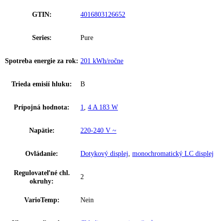
Ostatné
Vonkajšie rozmery (V/
185
,
5 cm
,
5 / 59
,
7 / 67
Š/H):
Celkový objem:
330 l
Hladina hluku:
35 dB
IceMaker:
Nie
Riešenie zosieťovania:
dodatočne vybaviteľné
Kombinácia chladničky a mrazničky s
Skupina produktov:
EasyFresh a NoFrost
GTIN:
4016803126652