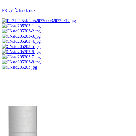
Automatické kávovary
Kavovary pakove
Kávy
Uncategorized
Úvod
Voľne stojace spotrebiče
Kombinované
chladničky
mraziak dole
Kombinácia chladničky a
mrazničky s EasyFresh a NoFrost KGNsf 52Vd03
PREV
Ďalší článok