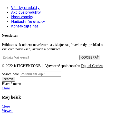
Prepravné valčeky
✔
vzadu:
Vetranie:
ppredné vetranie
Typ zástrčky:
Euro
Pripojovací kábel
2.000 mm
(dĺžka):
Výška/šírka/hĺbka (s
0 / 615, 0 / 767, 0 mm, 1.927
obalom):
Hmotnosť (bez balenia):
5 kg
,
69
Hmotnosť (s balením):
75 kg
Objem chladiacich častí:
227 l
Objem mraziacich častí:
103 l