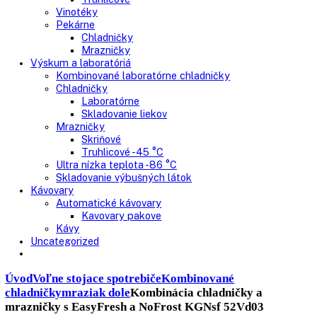
Nepresklenné dvere
Presklenné dvere
Truhlicové mrazničky
Neresklenné dvere
Presklenné dvere
Chladnie nápojov
Skriňové
Truhlicové
Vinotéky
Pekárne
Chladničky
Mrazničky
Výskum a laboratóriá
Kombinované laboratórne chladničky
Chladničky
Laboratórne
Skladovanie liekov
Mrazničky
Skriňové
Truhlicové -45 °C
Ultra nízka teplota -86 °C
Skladovanie výbušných látok
Kávovary