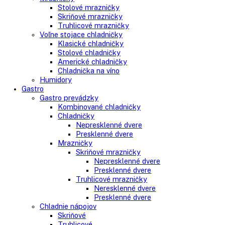
Side-By-Side chladničky
Kombinované chladničky
mraziak dole
mraziak hore
Mrazničky
Stolové mrazničky
Skriňové mrazničky
Truhlicové mrazničky
Voľne stojace chladničky
Klasické chladničky
Stolové chladničky
Americké chladničky
Chladnička na víno
Humidory
Gastro
Gastro prevádzky
Kombinované chladničky
Chladničky
Nepresklenné dvere
Presklenné dvere
Mrazničky
Skriňové mrazničky