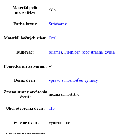
Nein
Miska na ľadové kocky:
—
Počet misiek na ľadové
0
kocky:
Počet vodných filtrov:
0
Počet chl.
0
akumulátorov:
Počet zmrazovacích
0
dosiek:
Hviezdičkové označenie:
4
Doba skladovania pri
20 h
poruche:
InteriorFit:
—