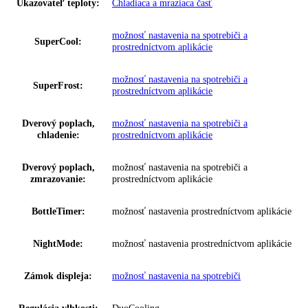
Series:
Pure
Spotreba energie za rok:
201 kWh/ročne
Trieda emisií hluku:
B
Prípojná hodnota:
1
,
4 A 183 W
Napätie:
220-240 V ~
Ovládanie:
Dotykový displej
,
monochromatický LC di
Regulovateľné chl.
2
okruhy:
VarioTemp:
Nein