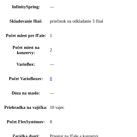
Regulácia vlhkosti:
DuoCooling
Klimatické zóny
EasyFresh
chladničky:
Proces odmrazovania:
automatické
Filter FreshAir:
vo ventile
Výsuvný systém
integrované vedenie zásuvky
chladničky:
Osvetlenie chladiacej
LED stropné osvetlenie
časti:
Počet odkladacích ploch
4
chl.:
Z toho výškovo
3
nastaviteľné: