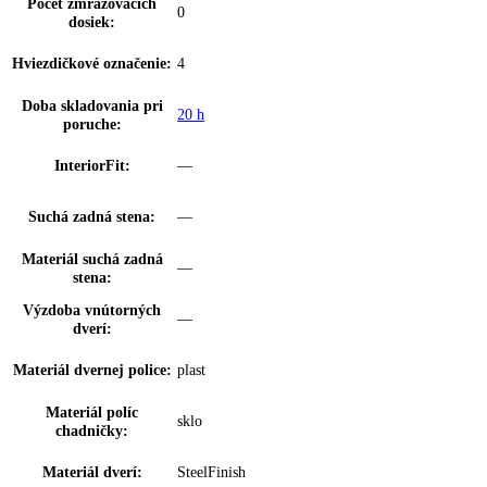
Počet zásuviek
3
mrazničky:
Z toho teleskopický
0
výsuv:
dookola uzatvorené zásuvky s priehľadný
FrostSafe:
čelom
Výsuvný systém
Zásuvka z bezpečnostného skla
mrazničky:
Vnútorné osvetleni
—
mrazničky:
Dvierka 4* mraziacieho
—
boxu:
VarioSpace:
✔
Osvetlenie zásuvky
—
IceMaker:
EasyTwist-Ice: