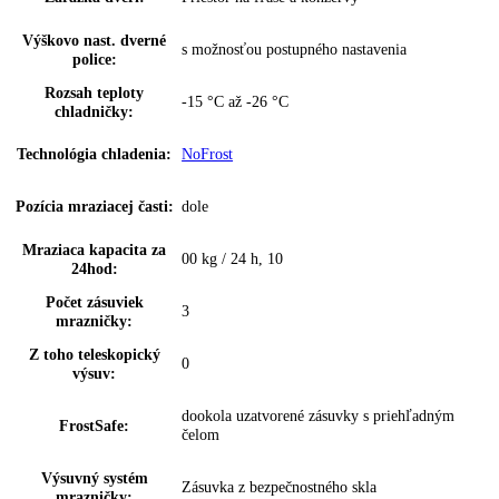
z toho predeliteľné:
0
VarioSafe:
—
InfinitySpring:
—
Skladovanie fliaš:
priečinok na odkladanie 3 fliaš
Počet miest pre fľaše:
1
Počet miest na
2
konzervy:
VarioBox:
—
Počet VarioBoxov:
0
Dóza na maslo:
—