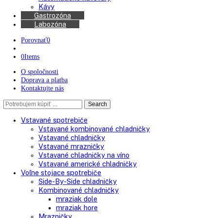
Chladničky na víno
Kávovary
Automatické kávovary
Kávy
Gastrozóna
Labozóna
Porovnať
0
0
Items
O spoločnosti
Doprava a platba
Kontaktujte nás
Search
Search
here
Vstavané spotrebiče
Vstavané kombinované chladničky
Vstavané chladničky
Vstavané mrazničky
Vstavané chladničky na víno
Vstavané americké chladničky
Voľne stojace spotrebiče