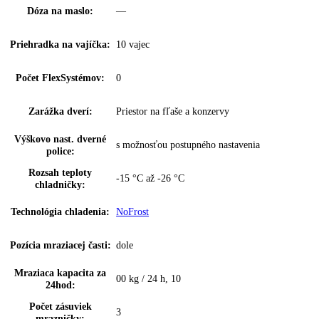
Osvetlenie chladiacej
LED stropné osvetlenie
časti:
Počet odkladacích ploch
4
chl.:
Z toho výškovo
3
nastaviteľné:
z toho predeliteľné:
1
VarioSafe:
—
InfinitySpring:
—
Skladovanie fliaš:
integrované
Počet miest pre fľaše:
1