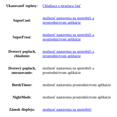
GTIN:
4016803129158
Series:
Plus
Spotreba energie za rok:
181 kWh/ročne
Trieda emisií hluku:
B
Prípojná hodnota:
1
,
4 A 183 W
Napätie:
220-240 V ~
Ovládanie:
Dotykový displej
,
monochromatický LC di
Regulovateľné chl.
2
okruhy:
VarioTemp:
Nein