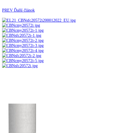
Automatické kávovary
Kavovary pakove
Kávy
Uncategorized
Úvod
Voľne stojace spotrebiče
Kombinované
chladničky
mraziak dole
Kombinácia chladničky a
mrazničky s BioFresh a NoFrost CBNsfc 572i-22
PREV
Ďalší článok