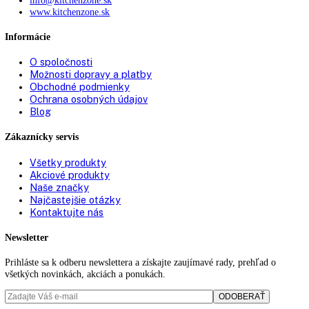
Tesnenie dverí:
vymeniteľné
Výškovo nastavovacie
2
pätky:
Prepravné rúčky:
Vpredu a vzadu
Prepravné valčeky
✔
vzadu:
Vetranie:
ppredné vetranie
Typ zástrčky:
Euro
Pripojovací kábel
2.000 mm
(dĺžka):
Výška/šírka/hĺbka (s
0 / 615, 0 / 767, 0 mm, 2.087
obalom):