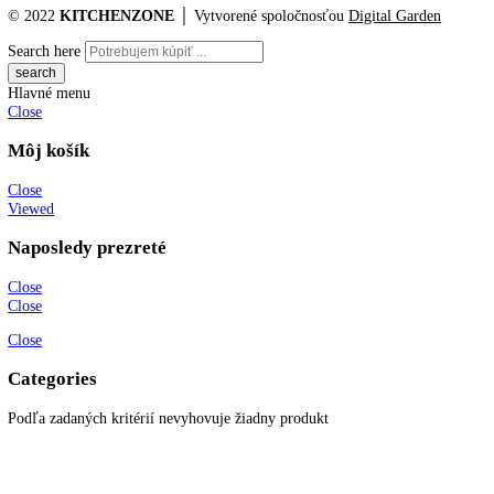
Hmotnosť (bez balenia):
79 kg
Hmotnosť (s balením):
84
,
4 kg
Objem chladiacich častí:
258 l
Z toho BioFresh:
9 l, 98
Objem mraziacich častí:
103 l
Z toho 4* mraziaci box:
1 l, 103
Katalógové číslo:
[I] CBNsfc 572i
Kategória:
Kombinované chladnič
mraziak dole
Značky:
kombinovaná chladnička
,
Liebherr
,
NoFrost
KITCHENZONE profesionál v oblasti gastro techniky
+421 910 644 244