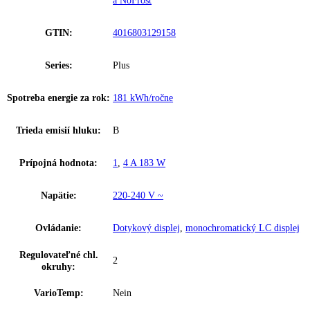
Počet teplotných zón:
3
Ostatné
Vonkajšie rozmery (V/
5 cm
,
201
,
5 / 59
,
7 / 67
Š/H):
Celkový objem:
360 l
Hladina hluku:
35 dB
IceMaker:
Nie
Riešenie zosieťovania:
integrované, pevne zabudované
Kombinácia chladničky a mrazničky s Bio
Skupina produktov:
a NoFrost