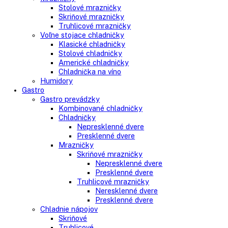
Side-By-Side chladničky
Kombinované chladničky
mraziak dole
mraziak hore
Mrazničky
Stolové mrazničky
Skriňové mrazničky
Truhlicové mrazničky
Voľne stojace chladničky
Klasické chladničky
Stolové chladničky
Americké chladničky
Chladnička na víno
Humidory
Gastro
Gastro prevádzky
Kombinované chladničky
Chladničky
Nepresklenné dvere
Presklenné dvere
Mrazničky
Skriňové mrazničky