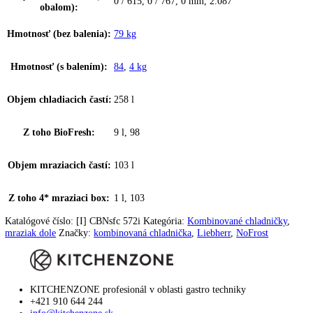
Materiál dverí:
SteelFinish
Materiál políc
sklo
mrazničky:
Farba krytu:
Strieborný
Materiál bočných stien:
Oceľ
Rukoväť:
priama)
,
Priehlbeň (obojstranná
,
zvislá
Pomôcka pri zatváraní:
✔
Doraz dverí:
vpravo s možnosťou výmeny
Zmena strany otvárania
možná samostatne
dverí:
Uhol otvorenia dverí:
115°