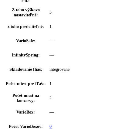
Zámok displeja:
možnosť nastavenia na spotrebiči
Regulácia vlhkosti:
DuoCooling
Klimatické zóny
DrySafe / Priečinok na ovocie a zeleninu
chladničky:
Technológia čerstvosti:
BioFresh
Počet priečinkov
2
BioFresh:
Osvetlenie Biofresh
—
zóny:
Proces odmrazovania:
automatické
Filter FreshAir:
vo ventile
Výsuvný systém
čiastočne vysúvateľné teleskopické koľajn
chladničky: