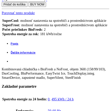
[I] CBNsfc 572i
Kombinácia chladničky a mrazničky s BioFresh a NoFrost CBNc 572
1.149,00
€
Kombinácia chladničky a mrazničky s BioFresh a NoFrost CBNsfc 57
1.299,00
€
1.049,00
€
Kombinovaná chladnička s BioFresh a NoFrost
Kombinácia
+
-
chladničky
Pridať do košíka
BUY NOW
a
mrazničky
Porovnať tento produkt
s
BioFresh
SuperCool:
možnosť nastavenia na spotrebiči a prostredníctvom apli
a
SuperFrost:
možnosť nastavenia na spotrebiči a prostredníctvom apl
NoFrost
Počet priečinkov BioFresh:
2
CBNsfc