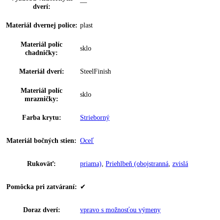
Dvierka 4* mraziacieho
—
boxu:
VarioSpace:
✔
Osvetlenie zásuvky
—
IceMaker:
EasyTwist-Ice:
Ja
Miska na ľadové kocky:
—
Počet misiek na ľadové
0
kocky:
Počet vodných filtrov:
0
Počet chl.
0
akumulátorov:
Počet zmrazovacích
0
dosiek: