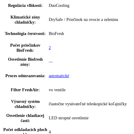
Ukazovateľ teploty:
Chladiaca a mraziaca časť
možnosť nastavenia na spotrebiči a
SuperCool:
prostredníctvom aplikácie
možnosť nastavenia na spotrebiči a
SuperFrost:
prostredníctvom aplikácie
Dverový poplach,
možnosť nastavenia na spotrebiči a
chladenie:
prostredníctvom aplikácie
Dverový poplach,
možnosť nastavenia na spotrebiči a
zmrazovanie:
prostredníctvom aplikácie
BottleTimer:
možnosť nastavenia prostredníctvom aplik
NightMode:
možnosť nastavenia prostredníctvom aplik