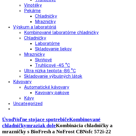
Nepresklenné dvere
Presklenné dvere
Truhlicové mrazničky
Neresklenné dvere
Presklenné dvere
Chladnie nápojov
Skriňové
Truhlicové
Vinotéky
Pekárne
Chladničky
Mrazničky
Výskum a laboratóriá
Kombinované laboratórne chladničky
Chladničky
Laboratórne
Skladovanie liekov
Mrazničky
Skriňové
Truhlicové -45 °C
Ultra nízka teplota -86 °C
Skladovanie výbušných látok
Kávovary