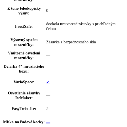
Počet miest na
2
konzervy:
VarioBox:
—
Počet VarioBoxov:
0
Dóza na maslo:
—
Priehradka na vajíčka:
10 vajec
Počet FlexSystémov:
0
Zarážka dverí:
Priestor na fľaše a konzervy
Výškovo nast. dverné
s možnosťou postupného nastavenia
police:
Rozsah teploty
-15 °C až -26 °C
chladničky: