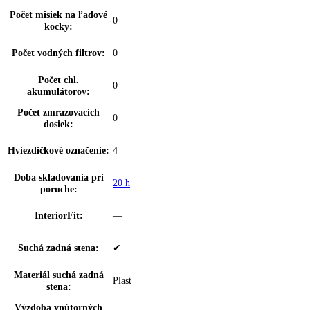
Technológia chladenia:
NoFrost
Pozícia mraziacej časti:
dole
Mraziaca kapacita za
00 kg / 24 h, 10
24hod:
Počet zásuviek
3
mrazničky:
Z toho teleskopický
0
výsuv:
dookola uzatvorené zásuvky s priehľadný
FrostSafe:
čelom
Výsuvný systém
Zásuvka z bezpečnostného skla
mrazničky:
Vnútorné osvetleni
—
mrazničky: