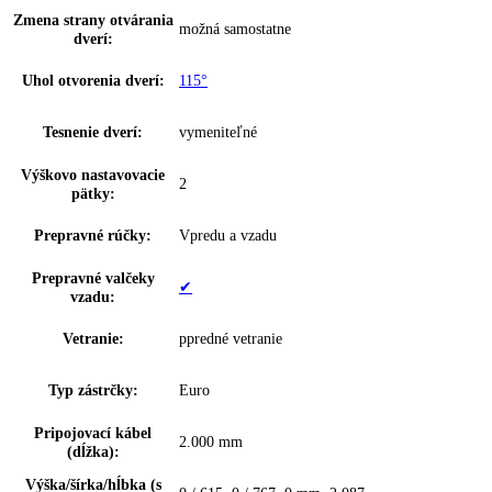
Hviezdičkové označenie:
4
Doba skladovania pri
20 h
poruche:
InteriorFit:
—
Suchá zadná stena:
✔
Materiál suchá zadná
Plast
stena:
Výzdoba vnútorných
—
dverí:
Materiál dvernej police:
plast
Materiál políc
sklo
chadničky: