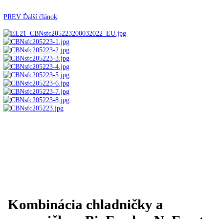
Automatické kávovary
Kavovary pakove
Kávy
Uncategorized
Úvod
Voľne stojace spotrebiče
Kombinované
chladničky
mraziak dole
Kombinácia chladničky a
mrazničky s BioFresh a NoFrost KGBNsf 52Vc23
PREV
Ďalší článok