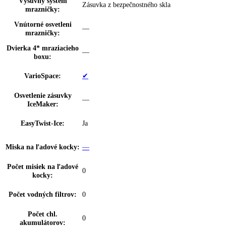
Dóza na maslo:
—
Priehradka na vajíčka:
10 vajec
Počet FlexSystémov:
0
Zarážka dverí:
Priestor na fľaše a konzervy
Výškovo nast. dverné
s možnosťou postupného nastavenia
police:
Rozsah teploty
-15 °C až -26 °C
chladničky:
Technológia chladenia:
NoFrost
Pozícia mraziacej časti:
dole
Mraziaca kapacita za
00 kg / 24 h, 10
24hod: