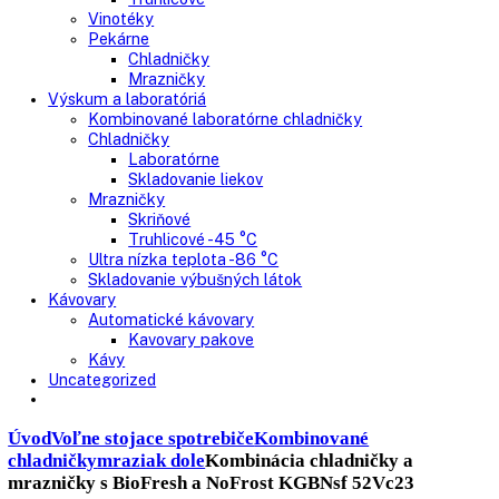
Nepresklenné dvere
Presklenné dvere
Truhlicové mrazničky
Neresklenné dvere
Presklenné dvere
Chladnie nápojov
Skriňové
Truhlicové
Vinotéky
Pekárne
Chladničky
Mrazničky
Výskum a laboratóriá
Kombinované laboratórne chladničky
Chladničky
Laboratórne
Skladovanie liekov
Mrazničky
Skriňové
Truhlicové -45 °C
Ultra nízka teplota -86 °C
Skladovanie výbušných látok
Kávovary