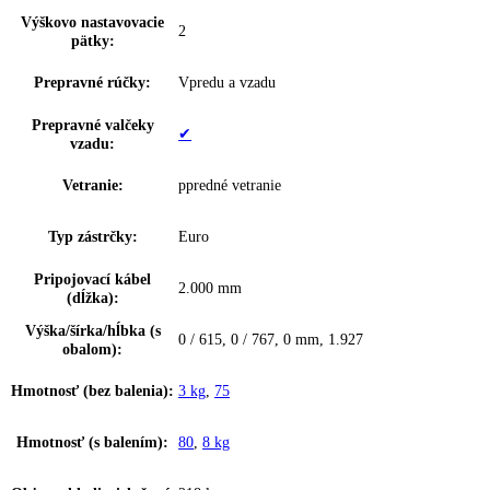
Suchá zadná stena:
✔
Materiál suchá zadná
Plast
stena:
Výzdoba vnútorných
—
dverí:
Materiál dvernej police:
plast
Materiál políc
sklo
chadničky:
Materiál dverí:
SteelFinish
Materiál políc
sklo
mrazničky:
Farba krytu:
Strieborný