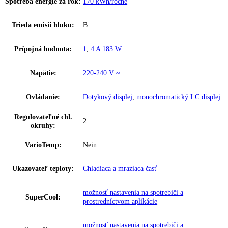
Celkový objem:
320 l
Hladina hluku:
35 dB
IceMaker:
Nie
Riešenie zosieťovania:
dodatočne vybaviteľné
Kombinácia chladničky a mrazničky s Bio
Skupina produktov:
a NoFrost
GTIN:
4016803128892
Series:
Plus
Spotreba energie za rok:
170 kWh/ročne