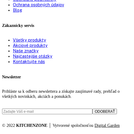
Prepravné valčeky
✔
vzadu:
Vetranie:
ppredné vetranie
Typ zástrčky:
Euro
Pripojovací kábel
2.000 mm
(dĺžka):
Výška/šírka/hĺbka (s
0 / 615, 0 / 767, 0 mm, 1.927
obalom):
Hmotnosť (bez balenia):
3 kg
,
75
Hmotnosť (s balením):
80
,
8 kg
Objem chladiacich častí:
218 l