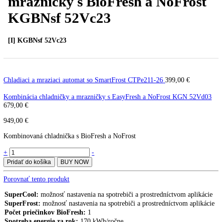
Kombinácia chladničky a
mrazničky s BioFresh a NoFro
KGBNsf 52Vc23
[I] KGBNsf 52Vc23
Chladiaci a mraziaci automat so SmartFrost CTPe211-26
399,00
€