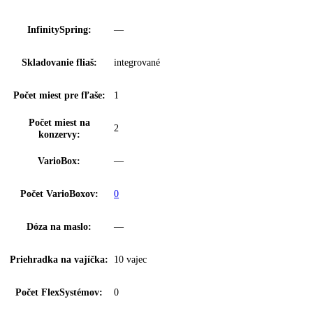
Technológia čerstvosti:
BioFresh
Počet priečinkov
1
BioFresh:
Osvetlenie Biofresh
—
zóny:
Proces odmrazovania:
automatické
Filter FreshAir:
vo ventile
Výsuvný systém
čiastočne vysúvateľné teleskopické koľajn
chladničky:
Osvetlenie chladiacej
LED stropné osvetlenie
časti:
Počet odkladacích ploch
5
chl.:
Z toho výškovo
4
nastaviteľné: