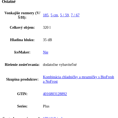
Kombinovaná chladnička s BioFresh a NoFrost, objem 320l ( 165/52/
DuoCooling, BluPerformance, EasyTwist Ice,TouchDisplay, SmartDe
ready, zapustené madlo, SuperSilent, SteelFinish
Zakladné parametre
Spotreba energie za 24 hodín:
0
,
465 kWh / 24 h
Frekvencia:
50-60 Hz
Klimatická trieda:
SN-T
Počet teplotných zón:
3
Ostatné
Vonkajšie rozmery (V/
185
,
5 cm
,
5 / 59
,
7 / 67
Š/H):