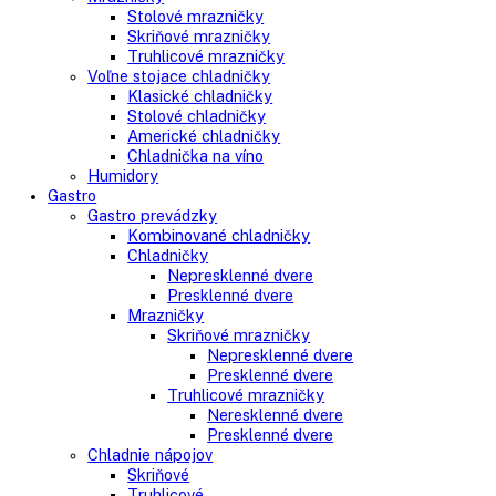
Side-By-Side chladničky
Kombinované chladničky
mraziak dole
mraziak hore
Mrazničky
Stolové mrazničky
Skriňové mrazničky
Truhlicové mrazničky
Voľne stojace chladničky
Klasické chladničky
Stolové chladničky
Americké chladničky
Chladnička na víno
Humidory
Gastro
Gastro prevádzky
Kombinované chladničky
Chladničky
Nepresklenné dvere
Presklenné dvere
Mrazničky
Skriňové mrazničky