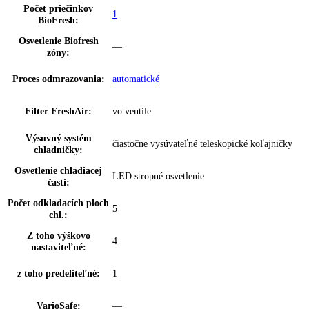
SuperFrost:
prostredníctvom aplikácie
Dverový poplach,
možnosť nastavenia na spotrebiči a
chladenie:
prostredníctvom aplikácie
Dverový poplach,
možnosť nastavenia na spotrebiči a
zmrazovanie:
prostredníctvom aplikácie
BottleTimer:
možnosť nastavenia prostredníctvom aplik
NightMode:
možnosť nastavenia prostredníctvom aplik
Zámok displeja:
možnosť nastavenia na spotrebiči
Regulácia vlhkosti:
DuoCooling
Klimatické zóny
Priečinok na ovocie a zeleninu
chladničky: