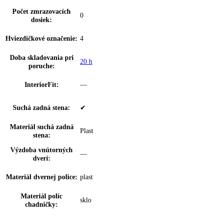
Počet zásuviek
3
mrazničky:
Z toho teleskopický
0
výsuv:
dookola uzatvorené zásuvky s priehľadný
FrostSafe:
čelom
Výsuvný systém
Zásuvka z bezpečnostného skla
mrazničky:
Vnútorné osvetleni
—
mrazničky:
Dvierka 4* mraziacieho
—
boxu:
VarioSpace:
✔
Osvetlenie zásuvky
—
IceMaker: