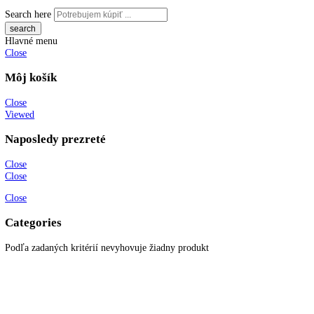
Z toho BioFresh:
52, 9 l
Objem mraziacich častí:
103 l
Z toho 4* mraziaci box:
1 l, 103
Katalógové číslo:
[I] KGBNsf 52Vc23
Kategória:
Kombinované chlad
mraziak dole
Značky:
kombinovaná chladnička
,
Liebherr
,
NoFrost
KITCHENZONE profesionál v oblasti gastro techniky
+421 910 644 244
info@kitchenzone.sk
www.kitchenzone.sk
Informácie
O spoločnosti
Možnosti dopravy a platby
Obchodné podmienky