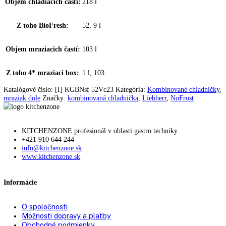
Materiál bočných stien:
Oceľ
Rukoväť:
priama)
,
Priehlbeň (obojstranná
,
zvislá
Pomôcka pri zatváraní:
✔
Doraz dverí:
vpravo s možnosťou výmeny
Zmena strany otvárania
možná samostatne
dverí:
Uhol otvorenia dverí:
115°
Tesnenie dverí:
vymeniteľné
Výškovo nastavovacie
2
pätky:
Prepravné rúčky:
Vpredu a vzadu