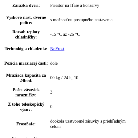
z toho predeliteľné:
1
VarioSafe:
—
InfinitySpring:
—
Skladovanie fliaš:
integrované
Počet miest pre fľaše:
1
Počet miest na
2
konzervy:
VarioBox:
—
Počet VarioBoxov:
0