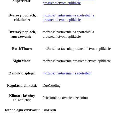
Trieda emisií hluku:
B
Prípojná hodnota:
1
,
4 A 183 W
Napätie:
220-240 V ~
Ovládanie:
Dotykový displej
,
monochromatický LC di
Regulovateľné chl.
2
okruhy:
VarioTemp:
Nein
Ukazovateľ teploty:
Chladiaca a mraziaca časť
možnosť nastavenia na spotrebiči a
SuperCool:
prostredníctvom aplikácie
možnosť nastavenia na spotrebiči a