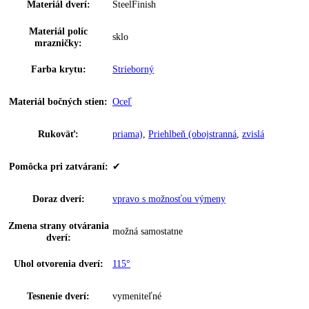
EasyTwist-Ice:
Ja
Miska na ľadové kocky:
—
Počet misiek na ľadové
0
kocky:
Počet vodných filtrov:
0
Počet chl.
0
akumulátorov:
Počet zmrazovacích
0
dosiek:
Hviezdičkové označenie:
4
Doba skladovania pri
20 h
poruche:
InteriorFit:
—