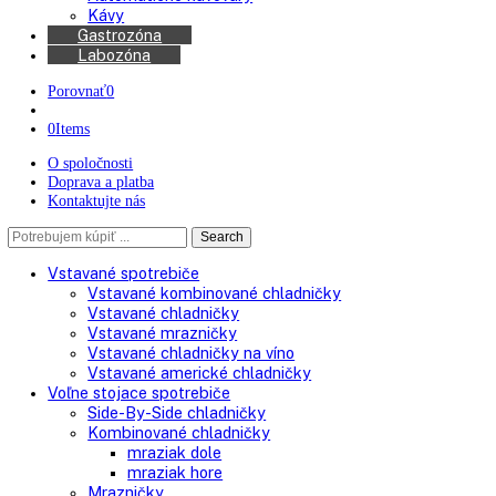
Chladničky na víno
Kávovary
Automatické kávovary
Kávy
Gastrozóna
Labozóna
Porovnať
0
0
Items
O spoločnosti
Doprava a platba
Kontaktujte nás
Search
Search
here
Vstavané spotrebiče
Vstavané kombinované chladničky
Vstavané chladničky
Vstavané mrazničky
Vstavané chladničky na víno
Vstavané americké chladničky
Voľne stojace spotrebiče