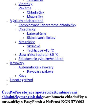
Nepresklenné dvere
Presklenné dvere
Truhlicové mrazničky
Neresklenné dvere
Presklenné dvere
Chladnie nápojov
Skriňové
Truhlicové
Vinotéky
Pekárne
Chladničky
Mrazničky
Výskum a laboratóriá
Kombinované laboratórne chladničky
Chladničky
Laboratórne
Skladovanie liekov
Mrazničky
Skriňové
Truhlicové -45 °C
Ultra nízka teplota -86 °C
Skladovanie výbušných látok
Kávovary