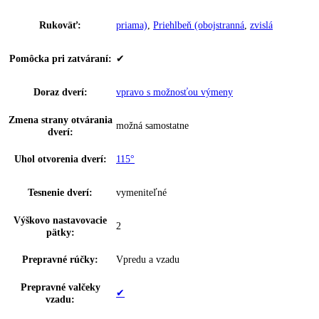
Počet vodných filtrov:
0
Počet chl.
0
akumulátorov:
Počet zmrazovacích
0
dosiek:
Hviezdičkové označenie:
4
Doba skladovania pri
20 h
poruche:
InteriorFit:
—
Suchá zadná stena:
—
Materiál suchá zadná
—
stena:
Výzdoba vnútorných
—
dverí: