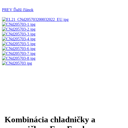
Automatické kávovary
Kavovary pakove
Kávy
Uncategorized
Úvod
Voľne stojace spotrebiče
Kombinované
chladničky
mraziak dole
Kombinácia chladničky a
mrazničky s EasyFresh a NoFrost KGN 57Vd03
PREV
Ďalší článok