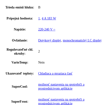
Hladina hluku:
35 dB
IceMaker:
Nie
Riešenie zosieťovania:
dodatočne vybaviteľné
Kombinácia chladničky a mrazničky s
Skupina produktov:
EasyFresh a NoFrost
GTIN:
4016803126317
Series:
Pure
Spotreba energie za rok:
203 kWh/ročne
Trieda emisií hluku:
B