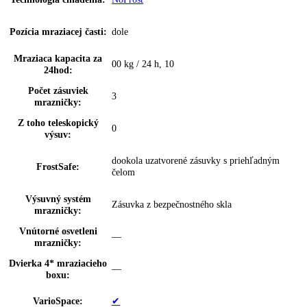
Skladovanie fliaš:
priečinok na odkladanie 3 fliaš
Počet miest pre fľaše:
1
Počet miest na
3
konzervy:
VarioBox:
—
Počet VarioBoxov:
0
Dóza na maslo:
—
Priehradka na vajíčka:
10 vajec
Počet FlexSystémov:
0
Zarážka dverí:
Priestor na fľaše a konzervy