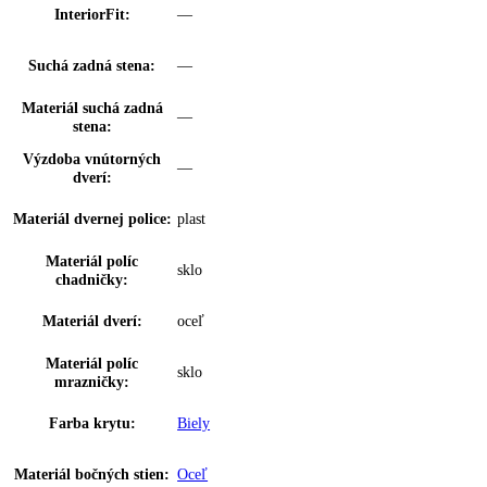
Výsuvný systém
Zásuvka z bezpečnostného skla
mrazničky:
Vnútorné osvetleni
—
mrazničky:
Dvierka 4* mraziacieho
—
boxu:
VarioSpace:
✔
Osvetlenie zásuvky
—
IceMaker:
EasyTwist-Ice:
Nein
Miska na ľadové kocky:
—
Počet misiek na ľadové
0
kocky: