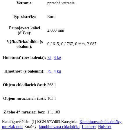
Materiál dvernej police:
plast
Materiál políc
sklo
chadničky:
Materiál dverí:
oceľ
Materiál políc
sklo
mrazničky:
Farba krytu:
Biely
Materiál bočných stien:
Oceľ
Rukoväť:
priama)
,
Priehlbeň (obojstranná
,
zvislá
Pomôcka pri zatváraní:
✔
Doraz dverí:
vpravo s možnosťou výmeny