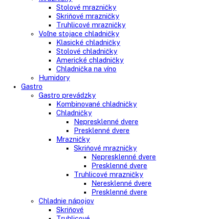
Side-By-Side chladničky
Kombinované chladničky
mraziak dole
mraziak hore
Mrazničky
Stolové mrazničky
Skriňové mrazničky
Truhlicové mrazničky
Voľne stojace chladničky
Klasické chladničky
Stolové chladničky
Americké chladničky
Chladnička na víno
Humidory
Gastro
Gastro prevádzky
Kombinované chladničky
Chladničky
Nepresklenné dvere
Presklenné dvere
Mrazničky
Skriňové mrazničky