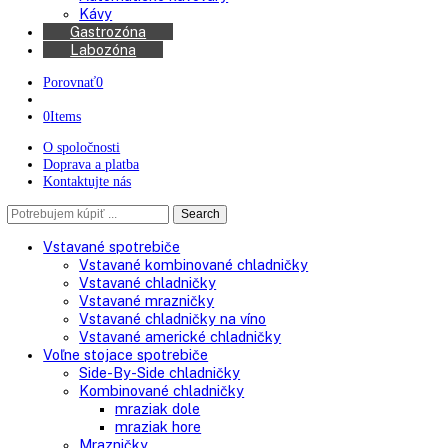
Chladničky na víno
Kávovary
Automatické kávovary
Kávy
Gastrozóna
Labozóna
Porovnať
0
0
Items
O spoločnosti
Doprava a platba
Kontaktujte nás
Search
Search
here
Vstavané spotrebiče
Vstavané kombinované chladničky
Vstavané chladničky
Vstavané mrazničky
Vstavané chladničky na víno
Vstavané americké chladničky
Voľne stojace spotrebiče