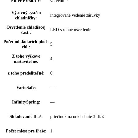
Dverový poplach,
možnosť nastavenia na spotrebiči a
chladenie:
prostredníctvom aplikácie
Dverový poplach,
možnosť nastavenia na spotrebiči a
zmrazovanie:
prostredníctvom aplikácie
BottleTimer:
možnosť nastavenia prostredníctvom aplik
NightMode:
možnosť nastavenia prostredníctvom aplik
Zámok displeja:
možnosť nastavenia na spotrebiči
Regulácia vlhkosti:
DuoCooling
Klimatické zóny
EasyFresh
chladničky:
Proces odmrazovania:
automatické