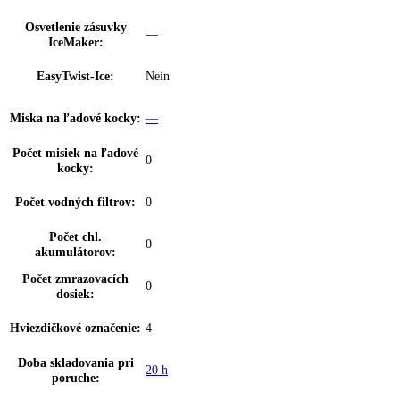
Výškovo nast. dverné
s možnosťou postupného nastavenia
police:
Rozsah teploty
-15 °C až -26 °C
chladničky:
Technológia chladenia:
NoFrost
Pozícia mraziacej časti:
dole
Mraziaca kapacita za
00 kg / 24 h, 10
24hod:
Počet zásuviek
3
mrazničky:
Z toho teleskopický
0
výsuv:
dookola uzatvorené zásuvky s priehľadný
FrostSafe:
čelom