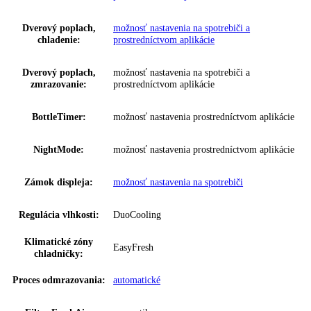
Prípojná hodnota:
1
,
4 A 183 W
Napätie:
220-240 V ~
Ovládanie:
Dotykový displej
,
monochromatický LC di
Regulovateľné chl.
2
okruhy:
VarioTemp:
Nein
Ukazovateľ teploty:
Chladiaca a mraziaca časť
možnosť nastavenia na spotrebiči a
SuperCool:
prostredníctvom aplikácie
možnosť nastavenia na spotrebiči a
SuperFrost:
prostredníctvom aplikácie