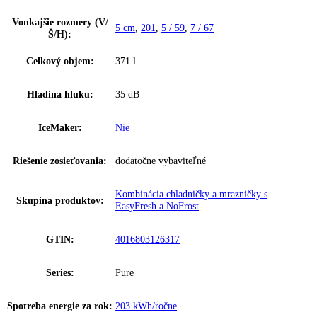
DuoCooling, BluPerformance, TouchDisplay, SmartDevice ready, zap
madlo, SuperSilent, Biela
Zakladné parametre
Spotreba energie za 24 hodín:
0
,
556 kWh / 24 h
Frekvencia:
50-60 Hz
Klimatická trieda:
SN-T
Počet teplotných zón:
2
Ostatné
Vonkajšie rozmery (V/
5 cm
,
201
,
5 / 59
,
7 / 67
Š/H):
Celkový objem:
371 l