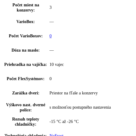
Filter FreshAir:
vo ventile
Výsuvný systém
integrované vedenie zásuvky
chladničky:
Osvetlenie chladiacej
LED stropné osvetlenie
časti:
Počet odkladacích ploch
5
chl.:
Z toho výškovo
4
nastaviteľné:
z toho predeliteľné:
0
VarioSafe:
—
InfinitySpring:
—