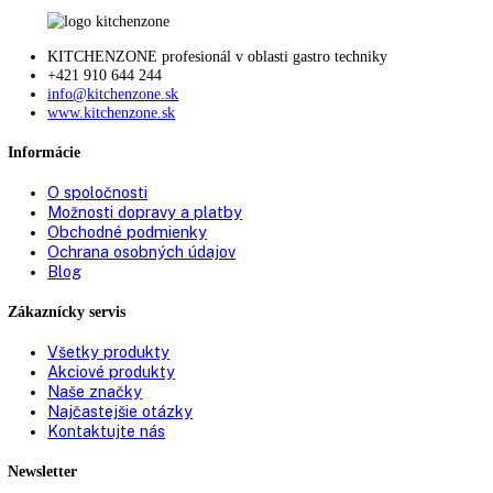
Zmena strany otvárania
možná samostatne
dverí:
Uhol otvorenia dverí:
115°
Tesnenie dverí:
vymeniteľné
Výškovo nastavovacie
2
pätky:
Prepravné rúčky:
Vpredu a vzadu
Prepravné valčeky
✔
vzadu:
Vetranie:
ppredné vetranie
Typ zástrčky:
Euro