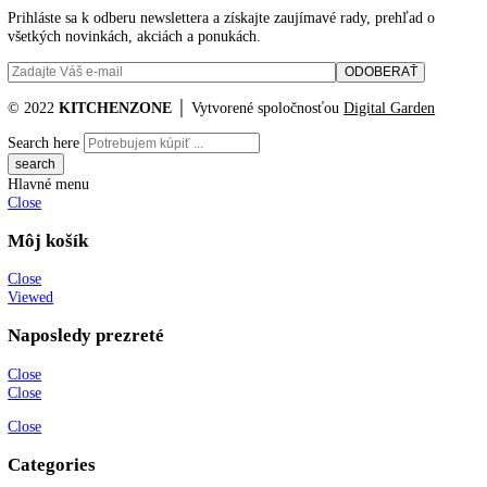
Pripojovací kábel
2.000 mm
(dĺžka):
Výška/šírka/hĺbka (s
0 / 615, 0 / 767, 0 mm, 2.087
obalom):
Hmotnosť (bez balenia):
73
,
8 kg
Hmotnosť (s balením):
79
,
4 kg
Objem chladiacich častí:
268 l
Objem mraziacich častí:
103 l
Z toho 4* mraziaci box:
1 l, 103
Katalógové číslo:
[I] KGN 57Vd03
Kategória:
Kombinované chladni
mraziak dole
Značky:
kombinovaná chladnička
,
Liebherr
,
NoFrost