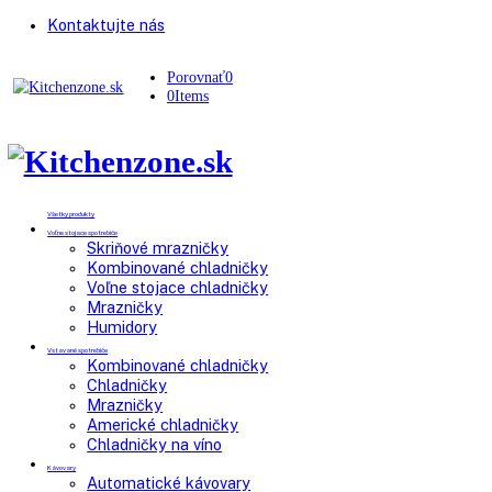
Kontaktujte nás
Porovnať
0
0
Items
Všetky produkty
Voľne stojace spotrebiče
Skriňové mrazničky
Kombinované chladničky
Voľne stojace chladničky
Mrazničky
Humidory
Vstavané spotrebiče
Kombinované chladničky
Chladničky
Mrazničky
Americké chladničky