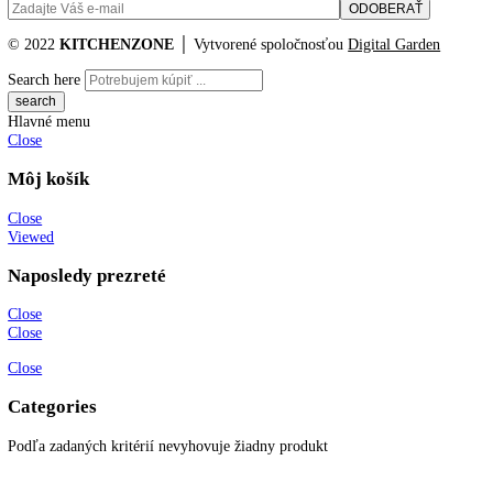
Akciové produkty
Naše značky
Najčastejšie otázky
Kontaktujte nás
Newsletter
Prihláste sa k odberu newslettera a získajte zaujímavé rady, prehľad o
všetkých novinkách, akciách a ponukách.
© 2022
KITCHENZONE
│ Vytvorené spoločnosťou
Digital Garden
Search here
Hlavné menu
Close
Môj košík
Close
Viewed