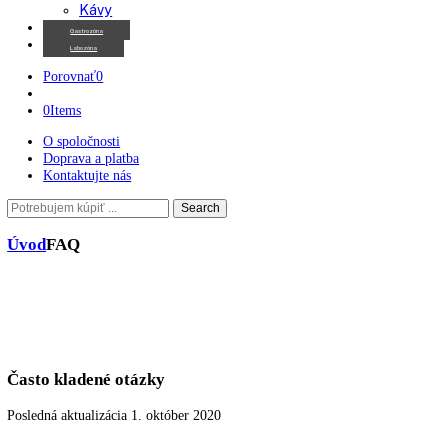
Chladničky na víno
Kávovary
Automatické kávovary
Kávy
Gastrozóna
Labozóna
Porovnať
0
0
Items
O spoločnosti
Doprava a platba
Kontaktujte nás
Search
Search
here
Úvod
FAQ