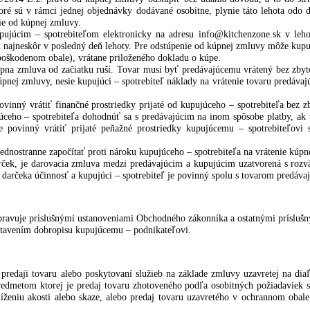
o určené kupujúcim v objednávke, je kupujúci povinný prevziať tovar p
neporušenosť obalov tovaru a v prípade akýchkoľvek závad toto bezod
ť. Pokiaľ takto poškodenú zásielku kupujúci od prepravcu prevezme, j
nný nahlásiť okamžite písomne na e-mail:
info@kitchenzone.sk
a kontak
 č. 102/2014 Z.z. právo od kúpnej zmluvy odstúpiť bez udania dôvod
stí, ktoré sú v rámci jednej objednávky dodávané osobitne, plynie tá
odstúpenie od kúpnej zmluvy.
né kupujúcim – spotrebiteľom elektronicky na adresu info@kitchen
júcemu najneskôr v posledný deň lehoty. Pre odstúpenie od kúpnej zm
nom nepoškodenom obale), vrátane priloženého dokladu o kúpe.
P sa kúpna zmluva od začiatku ruší. Tovar musí byť predávajúcemu vr
ľ od kúpnej zmluvy, nesie kupujúci – spotrebiteľ náklady na vrátenie
júci povinný vrátiť finančné prostriedky prijaté od kupujúceho – spo
kupujúceho – spotrebiteľa dohodnúť sa s predávajúcim na inom spôsob