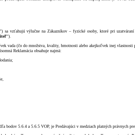
papieri):
 na tovar objednaný špeciálne na výslovné prianie kupujúceho a ktoré
né alebo ho nie je možné vrátiť do pôvodného stavu pred kúpou.
u budú kupujúcemu peniaze za tovar zaslané prevodom na účet kupujúc
ude môcť predávajúci bohužiaľ akceptovať odstúpenie od kúpnej zmlu