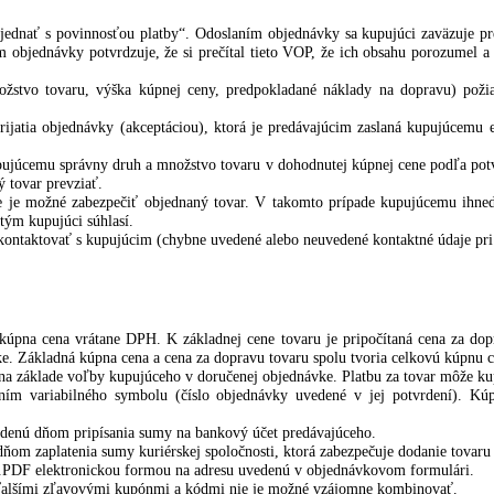
ošíka na webovom sídle predávajúceho.
rmulár vo webovom sídle. Objednávkový formulár obsahuje informácie
učenia tovaru
dlo „Objednať s povinnosťou platby“. Odoslaním objednávky sa kupujú
aslaním objednávky potvrdzuje, že si prečítal tieto VOP, že ich obs
ávky (množstvo tovaru, výška kúpnej ceny, predpokladané náklady n
ím prijatia objednávky (akceptáciou), ktorá je predávajúcim zaslan
ať kupujúcemu správny druh a množstvo tovaru v dohodnutej kúpnej c
 dodaný tovar prevziať.
e, keď nie je možné zabezpečiť objednaný tovar. V takomto prípade k
e, ak s tým kupujúci súhlasí.
 nemôže skontaktovať s kupujúcim (chybne uvedené alebo neuvedené kon