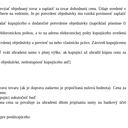
 o:
ci zaväzuje prevziať objednaný tovar a zaplatiť za tovar dohodnutú
ahu porozumel a berie na vedomie, že po potvrdení objednávky mu vzn
a dopravu) požiadať kupujúceho o dodatočné potvrdenie objednávky 
á kupujúcemu elektronickou poštou, a to na adresu elektronickej poš
ene podľa potvrdenej objednávky a previesť na neho vlastnícke práv
upujúcemu ihneď vráti uhradenú sumu v plnej výške, ak kupujúci už 
taktné údaje pri objednávke, nedostupnosť kupujúceho atď).