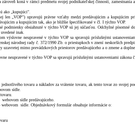
m Osuského 3/B, 851 03 Bratislava, Slovensko, zapísaná v obchodnom
il: info@kitchenzone.sk (ďalej len „predávajúci“).
taktuje predávajúceho za účelom kúpy tovaru, ktorý predávajúci pon
var, ktorý nemá zaradený v ponuke, s úmyslom kúpy tohto tovaru (ďalej
soba, ktorá nie je spotrebiteľom a ktorá kontaktuje predávajúceho z
 osoba zároveň koná v rámci predmetu svojej podnikateľskej činnosti,
e označujú ako „kupujúci“.
r.o. (ďalej len „VOP“) upravujú právne vzťahy medzi predávajúcim
i predávajúcim a kupujúcim tak, ako je bližšie špecifikované v čl. I 
e obchodné podmienky obsiahnuté v týchto VOP sú jej súčasťou. Odc
ýslovne uvedené inak.
rebiteľom výslovne neupravené v týchto VOP sa spravujú príslušným
a Slovenskej národnej rady č. 372/1990 Zb. o priestupkoch v znení nes
ebo zmluvy uzavretej mimo prevádzkových priestorov predávajúceho a o
m výslovne neupravené v týchto VOP sa spravujú príslušnými ustanov
nia cien jednotlivého tovaru a nákladov za vrátenie tovaru, ak tento 
né vo webovom sídle.
dodaním tovaru.