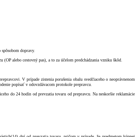
aná cena za dopravu tovaru (ak je doprava zadarmo je pripočítaná nu
 celkovú kúpnu cenu.
a tovar môže kupujúci uskutočniť buď:
potvrdení). Kúpna cena sa považuje za uhradenú dňom pripísania 
 dodanie tovaru pre predávajúceho.
m formulári.
ombinovať.
y spojené s týmto spôsobom dopravy.
ikačného preukazu (OP alebo cestovný pas), a to za účelom predchádzan