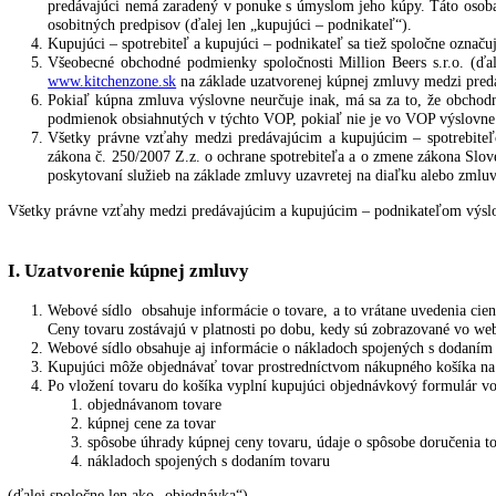
Predávajúcim je spoločnosť Million Beers s. r. o., so sídlo
„spoločnosť Million Beers s.r.o.“), tel. +421 910 644 244, e-ma
Kupujúcim – spotrebiteľom je každá fyzická osoba, ktorá kon
predávajúceho s požiadavkou, aby jej predávajúci zaobstaral to
Kupujúcim – podnikateľom je každá fyzická alebo právnická o
predávajúci nemá zaradený v ponuke s úmyslom jeho kúpy. Táto
osobitných predpisov (ďalej len „kupujúci – podnikateľ“).
Kupujúci – spotrebiteľ a kupujúci – podnikateľ sa tiež spoločn
Všeobecné obchodné podmienky spoločnosti Million Beers s.
www.kitchenzone.sk
na základe uzatvorenej kúpnej zmluvy medz
Pokiaľ kúpna zmluva výslovne neurčuje inak, má sa za to, ž
podmienok obsiahnutých v týchto VOP, pokiaľ nie je vo VOP v
Všetky právne vzťahy medzi predávajúcim a kupujúcim – spot
zákona č. 250/2007 Z.z. o ochrane spotrebiteľa a o zmene zákon
poskytovaní služieb na základe zmluvy uzavretej na diaľku al
Všetky právne vzťahy medzi predávajúcim a kupujúcim – podnikateľo
I. Uzatvorenie kúpnej zmluvy
Webové sídlo obsahuje informácie o tovare, a to vrátane uvede
Ceny tovaru zostávajú v platnosti po dobu, kedy sú zobrazova
Webové sídlo obsahuje aj informácie o nákladoch spojených s 