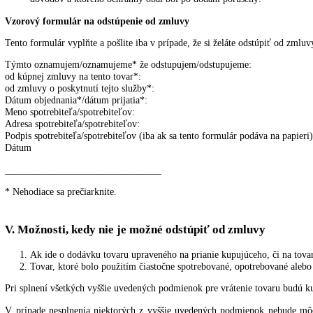
odstúpi kupujúci – spotrebiteľ od kúpnej zmluvy, predávajú
predávajúcemu odoslal.
Nárok na úhradu škody vzniknutej na tovare je predávajúci oprá
Ak je spoločne s tovarom poskytnutý kupujúcemu – spotrebit
kupujúcim – spotrebiteľom, stráca darovacia zmluva ohľadom ta
b) Kupujúci – podnikateľ
Odstúpenie od kúpnej zmluvy v prípade kupujúceho – podnikat
Vrátenie kúpnej ceny bude realizované formou daňového dokla
c) Vylúčenie/zánik práva na odstúpenie od zmluvy:
Podľa § 7 ods. 6 zákona č. 102/2014 Z. z. o ochrane spotrebi
znení neskorších predpisov spotrebiteľ nemôže odstúpiť od zm
jedného spotrebiteľa, alebo predaj tovaru, ktorý podlieha rý
dôvodov a ktorého ochranný obal bol po dodaní porušený.
Vzorový formulár na odstúpenie od zmluvy
Tento formulár vyplňte a pošlite iba v prípade, že si želáte odstúpiť 
Týmto oznamujem/oznamujeme* že odstupujem/odstupujeme:
od kúpnej zmluvy na tento tovar*:
od zmluvy o poskytnutí tejto služby*: