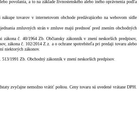
 registri Okresného súdu Bratislava I, oddiel Sro, 125214/B, IČO: 5
úka na predaj. Kupujúcim je aj každá fyzická osoba, ktorá akýmkoľve
 len „kupujúci – spotrebiteľ“).
a účelom kúpy tovaru, ktorý predávajúci ponúka alebo za účelom zaob
 zamestnania alebo povolania, a to na základe živnostenského alebo 
 a kupujúcim pri nákupe tovarov v internetovom obchode predávajú
týchto VOP.
hylné písomné dojednania zmluvných strán v zmluve majú prednosť p
i ustanoveniami zákona č. 40/1964 Zb. Občiansky zákonník v znení 
korších predpisov, zákona č. 102/2014 Z.z. a o ochrane spotrebiteľa pr
 zmene a doplnení niektorých zákonov.
eniami zákona č. 513/1991 Zb. Obchodný zákonník v znení neskorších 
tovar zo svojej podstaty zvyčajne nemožno vrátiť poštou. Ceny tovaru s