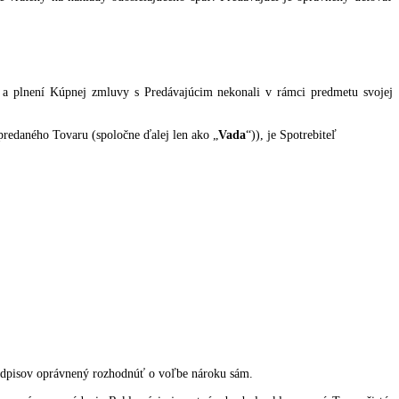
 nebolo v dobe objednávky skladom
eho, najneskôr do 30 pracovných dní po fyzickom obdržaní vráteného t
vy. Tovar bude vrátený na náklady odosielajúceho späť. Predávajúci