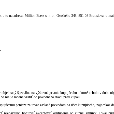
ci nie je povinný vrátiť prijaté peňažné prostriedky kupujúcemu – 
vnený jednostranne započítať proti nároku kupujúceho – spotrebiteľa n
eľovi darček, je darovacia zmluva medzi predávajúcim a kupujúcim u
kéhoto darčeka účinnosť a kupujúci – spotrebiteľ je povinný spolu s 
eľa sa spravuje príslušnými ustanoveniami Obchodného zákonníka a ost
du – vystavením dobropisu kupujúcemu – podnikateľovi.
teľa pri predaji tovaru alebo poskytovaní služieb na základe zmluvy
luvy, predmetom ktorej je predaj tovaru zhotoveného podľa osobitnýc
chlemu zníženiu akosti alebo skaze, alebo predaj tovaru uzavretého v
od zmluvy, a to na adresu: Million Beers s. r. o., Osuského 3/B, 851 03