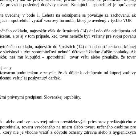
ri dodaní.
kladne oznámiť prepravcovi. V prípade zistenia porušenia obalu sved
e nevyhnutné poškodenie popísať v odovzdávacom protokole prepravcu.
tovať predávajúceho do 24 hodín od prevzatia tovaru od prepravcu. N
u, a to do štrnástich(14) dní od prevzatia tovaru, pričom v prípade
to lehota odo dňa prevzatia poslednej dodávky tovaru. Kupujúci – sp
zone.sk v lehote uvedenej v bode 1. Lehota na odstúpenie sa pova
luvy môže kupujúci – spotrebiteľ využiť vzorový formulár, ktorý je u
átený bez zbytočného odkladu, najneskôr však do štrnástich (14) dní
 tovaru predávajúcemu, a to aj v tom prípade, keď tovar nemôže byť vr
trebiteľa bez zbytočného odkladu, najneskôr do štrnástich (14) dní o
e platby, ak v súvislosti s tým spotrebiteľovi nebudú účtované žiad