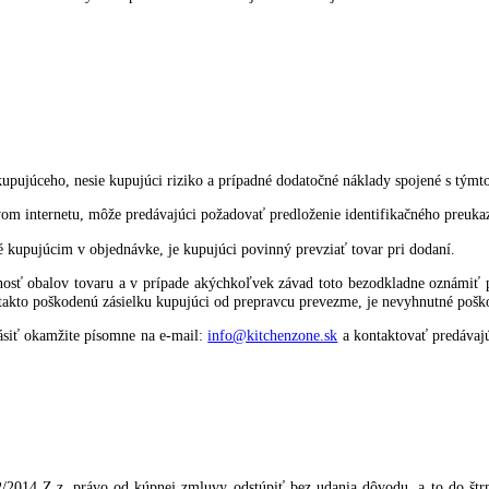
ákladná kúpna cena vrátane DPH. K základnej cene tovaru je pripočít
 objednávke. Základná kúpna cena a cena za dopravu tovaru spolu tvoria
e, a to na základe voľby kupujúceho v doručenej objednávke. Platbu z
uvedením variabilného symbolu (číslo objednávky uvedené v jej 
e za uhradenú dňom pripísania sumy na bankový účet predávajúceho.
radenú dňom zaplatenia sumy kuriérskej spoločnosti, ktorá zabezpečuje
ormáte *.PDF elektronickou formou na adresu uvedenú v objednávkovo
úcemu s ďalšími zľavovými kupónmi a kódmi nie je možné vzájomne k
adavky kupujúceho, nesie kupujúci riziko a prípadné dodatočné náklad
redníctvom internetu, môže predávajúci požadovať predloženie identif