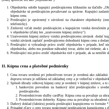
Kupujúci môže objednávať tovar prostredníctvom nákupného k
Po vložení tovaru do košíka vyplní kupujúci objednávkový fo
objednávanom tovare
kúpnej cene za tovar
spôsobe úhrady kúpnej ceny tovaru, údaje o spôsobe dor
nákladoch spojených s dodaním tovaru
(ďalej spoločne len ako „objednávka“).
Objednávku odošle kupujúci predávajúcemu kliknutím na tlači
objednávke sú predávajúcim považované za správne. Kupujúci z
kúpnu cenu.
Predávajúci je oprávnený v závislosti na charaktere objedn
telefonicky).
Zmluvný vzťah medzi predávajúcim a kupujúcim vzniká doručen
v objednávke (ďalej len „uzatvorenie kúpnej zmluvy“).
Uzatvorením kúpnej zmluvy vzniká predávajúcemu záväzok dod
vzniká záväzok zaplatiť predávajúcemu dohodnutú kúpnu cenu a
Predávajúci si vyhradzuje právo zrušiť objednávku v prípad
objednávku, alebo mu ponúkne náhradný tovar, alebo iné riešeni
Predávajúci má právo zrušiť objednávku tiež v prípade, ak sa