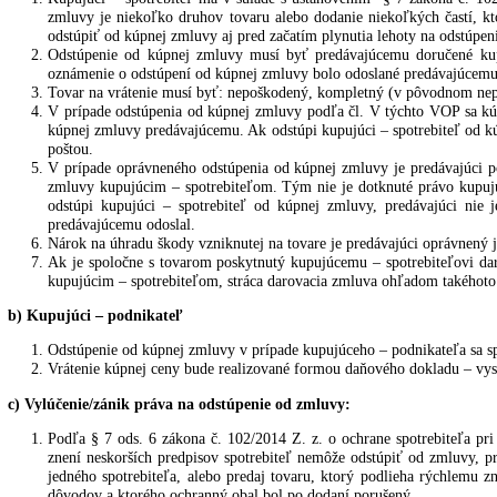
Ak je predávajúci podľa kúpnej zmluvy povinný dodať tovar na miest
Pri prevzatí tovaru od prepravcu je kupujúci povinný skontrolovať 
vniknutí do zásielky nemusí kupujúci zásielku od prepravcu prevzia
Skryté poškodenie a chyby v súvislosti s prepravou je kupujúci povi
v súvislosti s prepravou nebude braný ohľad.
IV. Odstúpenie od kúpnej zmluvy
a) Kupujúci – spotrebiteľ
Kupujúci – spotrebiteľ má v súlade s ustanovením § 7 zákona
zmluvy je niekoľko druhov tovaru alebo dodanie niekoľkých ča
odstúpiť od kúpnej zmluvy aj pred začatím plynutia lehoty na 
Odstúpenie od kúpnej zmluvy musí byť predávajúcemu doruče
oznámenie o odstúpení od kúpnej zmluvy bolo odoslané predáva
Tovar na vrátenie musí byť: nepoškodený, kompletný (v pôvod
V prípade odstúpenia od kúpnej zmluvy podľa čl. V týchto VO
kúpnej zmluvy predávajúcemu. Ak odstúpi kupujúci – spotrebite
poštou.
V prípade oprávneného odstúpenia od kúpnej zmluvy je predáva
zmluvy kupujúcim – spotrebiteľom. Tým nie je dotknuté právo 