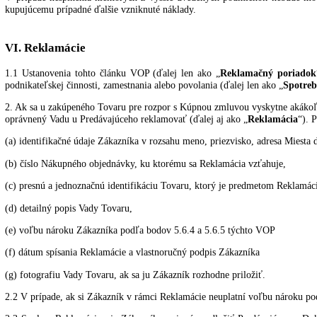
Dátum objednania*/dátum prijatia*:
Meno spotrebiteľa/spotrebiteľov:
Adresa spotrebiteľa/spotrebiteľov:
Podpis spotrebiteľa/spotrebiteľov (iba ak sa tento formulár podáva na 
Dátum
________________________________
* Nehodiace sa prečiarknite.
V. Možnosti, kedy nie je možné odstúpiť od zmluvy
Ak ide o dodávku tovaru upraveného na prianie kupujúceho, či
Tovar, ktoré bolo použitím čiastočne spotrebované, opotrebova
Pri splnení všetkých vyššie uvedených podmienok pre vrátenie tovar
V prípade nesplnenia niektorých z vyššie uvedených podmienok neb
kupujúcemu prípadné ďalšie vzniknuté náklady.
VI. Reklamácie