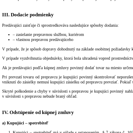
II. Kúpna cena a platobné podmienky
Cena tovaru uvedená pri jednotlivom tovare je uvedená ako z
dopravu tovaru je odlíšená od základnej ceny a je viditeľná v
Spôsob úhrady celkovej kúpnej ceny je uvedený v kúpnej zmluv
bankovým prevodom na bankový účet predávajúceho s 
predávajúceho.
Prostredníctvom služby cardPay. Kúpna cena sa považuj
Prostredníctvom dobierky. Kúpna cena sa považuje za uh
Daňový doklad (faktúru) posiela predávajúci kupujúcemu vo f
Prípadné zľavy z ceny tovaru poskytnuté predávajúcim kupuj
III. Dodacie podmienky
Predávajúci zaisťuje či sprostredkováva nasledujúce spôsoby dodania:
– zasielanie prepravnou službou, kuriérom
– vlastnou prepravou predávajúceho
V prípade, že je spôsob dopravy dohodnutý na základe osobitnej poži
V prípade vyzdvihnutia objednávky, ktorá bola uhradená vopred prost