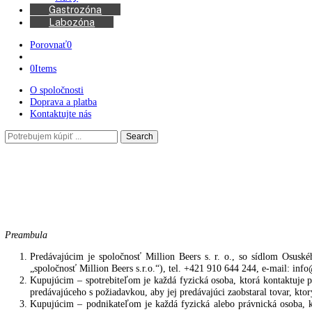
Kávovary
Automatické kávovary
Kávy
Gastrozóna
Labozóna
Porovnať
0
0
Items
O spoločnosti
Doprava a platba
Kontaktujte nás
Search
Search
here
Preambula