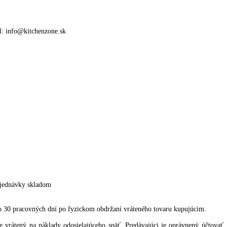
spotrebiteľovi skôr, než mu kupujúci – spotrebiteľ tovar vráti ale
a vrátenie kúpnej ceny.
zatvorená s rozväzovacou podmienkou v zmysle, že ak dôjde k odstúp
tovarom predávajúcemu vrátiť aj poskytnutý darček.
atnými príslušnými právnymi predpismi Slovenskej republiky.
 uzavretej na diaľku alebo zmluvy uzavretej mimo prevádzkových prie
h požiadaviek spotrebiteľa, tovaru vyrobeného na mieru alebo tovaru
 ochrannom obale, ktorý nie je vhodné vrátiť z dôvodu ochrany zdravi
 Bratislava, e-mail: info@kitchenzone.sk