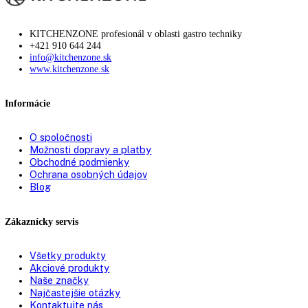
Zmena strany otvárania
možná samostatne
dverí:
Uhol otvorenia dverí:
115°
Tesnenie dverí:
vymeniteľné
Výškovo nastavovacie
2
pätky:
Prepravné rúčky:
Vpredu a vzadu
Prepravné valčeky
✔
vzadu:
Vetranie:
ppredné vetranie
Typ zástrčky:
Euro
Pripojovací kábel
2.000 mm