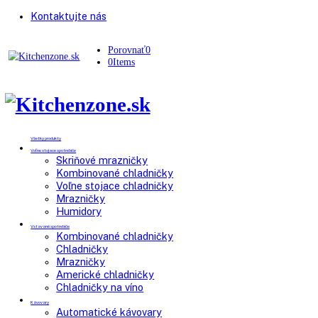
Kontaktujte nás
Porovnať
0
0
Items
Všetky produkty
Voľne stojace spotrebiče
Skriňové mrazničky
Kombinované chladničky
Voľne stojace chladničky
Mrazničky
Humidory
Vstavané spotrebiče
Kombinované chladničky
Chladničky
Mrazničky
Americké chladničky