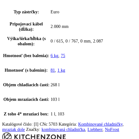
Materiál dvernej police:
plast
Materiál políc
sklo
chadničky:
dvere z nehrdzavejúcej ocele so systémom
Materiál dverí:
SmartSteel
Materiál políc
sklo
mrazničky:
Farba krytu:
Biely
Rukoväť:
priama)
,
Priehlbeň (obojstranná
,
zvislá
Pomôcka pri zatváraní:
✔
Doraz dverí:
vpravo s možnosťou výmeny