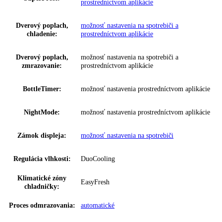
Prípojná hodnota:
1
,
4 A 183 W
Napätie:
220-240 V ~
Ovládanie:
Dotykový displej
,
monochromatický LC di
Regulovateľné chl.
2
okruhy:
VarioTemp:
Nein
Ukazovateľ teploty:
Chladiaca a mraziaca časť
možnosť nastavenia na spotrebiči a
SuperCool:
prostredníctvom aplikácie
možnosť nastavenia na spotrebiči a
SuperFrost: