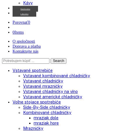
Chladničky na víno
Kávovary
Automatické kávovary
Kávy
Gastrozóna
Labozóna
Porovnať
0
0
Items
O spoločnosti
Doprava a platba
Kontaktujte nás
Search
Search
here
Vstavané spotrebiče
Vstavané kombinované chladničky
Vstavané chladničky
Vstavané mrazničky
Vstavané chladničky na víno
Vstavané americké chladničky
Voľne stojace spotrebiče