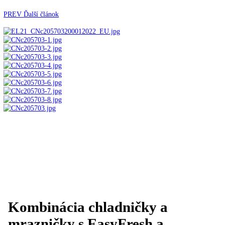
Automatické kávovary
Kavovary pakove
Kávy
Uncategorized
Úvod
Voľne stojace spotrebiče
Kombinované
chladničky
mraziak dole
Kombinácia chladničky a
mrazničky s EasyFresh a NoFrost CNc 5703-22
PREV
Ďalší článok