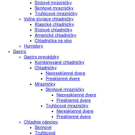
Side-By-Side chladničky
Kombinované chladničky
mraziak dole
mraziak hore
Mrazničky
Stolové mrazničky
Skriňové mrazničky
Truhlicové mrazničky
Voľne stojace chladničky
Klasické chladničky
Stolové chladničky
Americké chladničky
Chladnička na víno
Humidory
Gastro
Gastro prevádzky
Kombinované chladničky
Chladničky
Nepresklenné dvere
Presklenné dvere
Mrazničky
Skriňové mrazničky