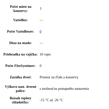
Proces odmrazovania:
automatické
Filter FreshAir:
vo ventile
Výsuvný systém
integrované vedenie zásuvky
chladničky:
Osvetlenie chladiacej
LED stropné osvetlenie
časti:
Počet odkladacích ploch
5
chl.:
Z toho výškovo
4
nastaviteľné:
z toho predeliteľné:
0
VarioSafe:
—
InfinitySpring:
—