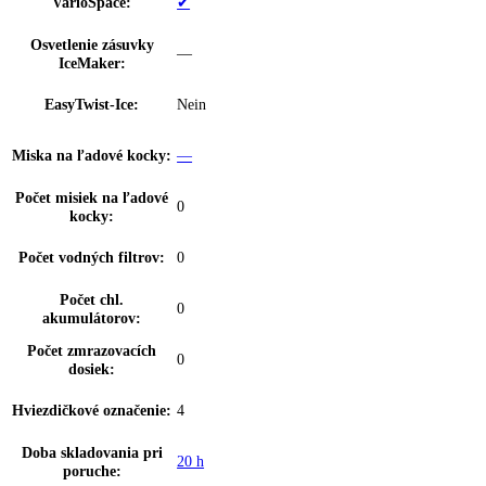
Zarážka dverí:
Priestor na fľaše a konzervy
Výškovo nast. dverné
s možnosťou postupného nastavenia
police:
Rozsah teploty
-15 °C až -26 °C
chladničky:
Technológia chladenia:
NoFrost
Pozícia mraziacej časti:
dole
Mraziaca kapacita za
00 kg / 24 h, 10
24hod:
Počet zásuviek
3
mrazničky:
Z toho teleskopický
0
výsuv:
dookola uzatvorené zásuvky s priehľadný
FrostSafe:
čelom