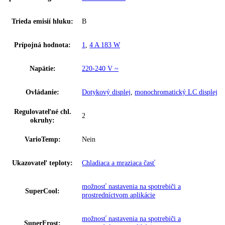
Celkový objem:
371 l
Hladina hluku:
35 dB
IceMaker:
Nie
Riešenie zosieťovania:
dodatočne vybaviteľné
Kombinácia chladničky a mrazničky s
Skupina produktov:
EasyFresh a NoFrost
GTIN:
4016803126171
Series:
Pure
Spotreba energie za rok:
162 kWh/ročne
Trieda emisií hluku:
B