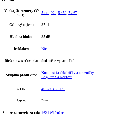
DuoCooling, BluPerformance, TouchDisplay, SmartDevice ready, zap
madlo, SuperSilent, Biela
Zakladné parametre
Spotreba energie za 24 hodín:
0
,
443 kWh / 24 h
Frekvencia:
50-60 Hz
Klimatická trieda:
SN-T
Počet teplotných zón:
2
Ostatné
Vonkajšie rozmery (V/
5 cm
,
201
,
5 / 59
,
7 / 67
Š/H):