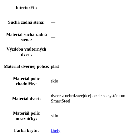
Výsuvný systém
Zásuvka z bezpečnostného skla
mrazničky:
Vnútorné osvetleni
—
mrazničky:
Dvierka 4* mraziacieho
—
boxu:
VarioSpace:
✔
Osvetlenie zásuvky
—
IceMaker:
EasyTwist-Ice:
Nein
Miska na ľadové kocky:
—
Počet misiek na ľadové
0
kocky: