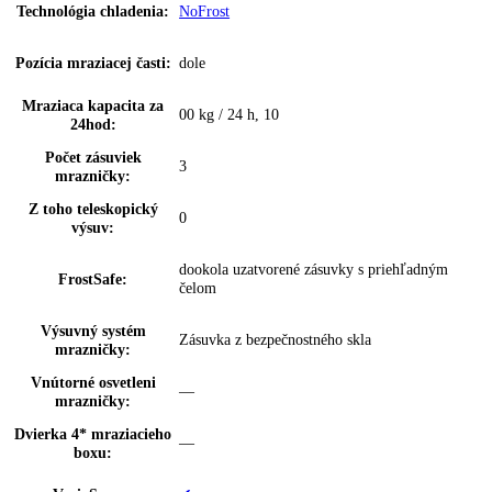
Skladovanie fliaš:
priečinok na odkladanie 3 fliaš
Počet miest pre fľaše:
1
Počet miest na
3
konzervy:
VarioBox:
—
Počet VarioBoxov:
0
Dóza na maslo:
—
Priehradka na vajíčka:
10 vajec
Počet FlexSystémov:
0