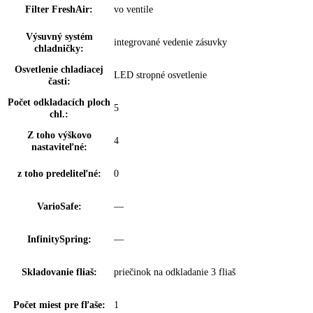
prostredníctvom aplikácie
Dverový poplach,
možnosť nastavenia na spotrebiči a
chladenie:
prostredníctvom aplikácie
Dverový poplach,
možnosť nastavenia na spotrebiči a
zmrazovanie:
prostredníctvom aplikácie
BottleTimer:
možnosť nastavenia prostredníctvom aplik
NightMode:
možnosť nastavenia prostredníctvom aplik
Zámok displeja:
možnosť nastavenia na spotrebiči
Regulácia vlhkosti:
DuoCooling
Klimatické zóny
EasyFresh
chladničky: