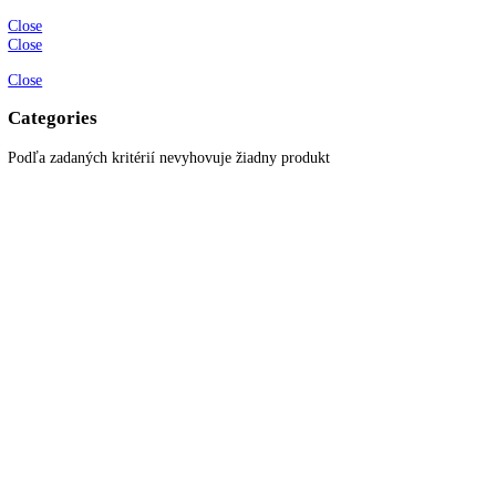
KITCHENZONE profesionál v oblasti gastro techniky
+421 910 644 244
info@kitchenzone.sk
www.kitchenzone.sk
Informácie
O spoločnosti
Možnosti dopravy a platby
Obchodné podmienky
Ochrana osobných údajov
Blog
Zákaznícky servis
Všetky produkty
Akciové produkty
Naše značky
Najčastejšie otázky
Kontaktujte nás