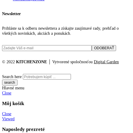
(dĺžka):
Výška/šírka/hĺbka (s
0 / 615, 0 / 767, 0 mm, 2.087
obalom):
Hmotnosť (bez balenia):
6 kg
,
75
Hmotnosť (s balením):
81
,
1 kg
Objem chladiacich častí:
268 l
Objem mraziacich častí:
103 l
Z toho 4* mraziaci box:
1 l, 103
Katalógové číslo:
[I] CNc 5703
Kategória:
Kombinované chladničky
,
mraziak dole
Značky:
kombinovaná chladnička
,
Liebherr
,
NoFrost