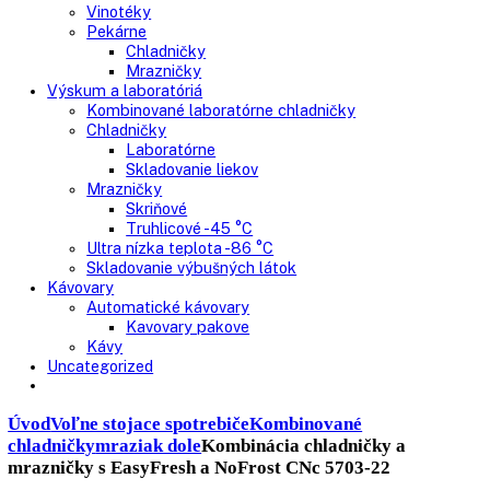
Nepresklenné dvere
Presklenné dvere
Truhlicové mrazničky
Neresklenné dvere
Presklenné dvere
Chladnie nápojov
Skriňové
Truhlicové
Vinotéky
Pekárne
Chladničky
Mrazničky
Výskum a laboratóriá
Kombinované laboratórne chladničky
Chladničky
Laboratórne
Skladovanie liekov
Mrazničky
Skriňové
Truhlicové -45 °C
Ultra nízka teplota -86 °C
Skladovanie výbušných látok
Kávovary