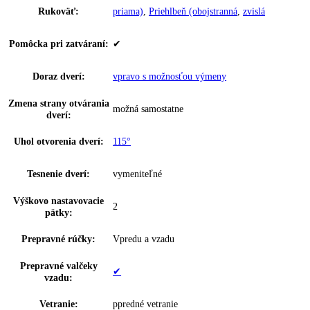
Počet vodných filtrov:
0
Počet chl.
0
akumulátorov:
Počet zmrazovacích
0
dosiek:
Hviezdičkové označenie:
4
Doba skladovania pri
20 h
poruche:
InteriorFit:
—
Suchá zadná stena:
—
Materiál suchá zadná
—
stena:
Výzdoba vnútorných
—
dverí: