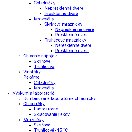
Chladnička na víno
Humidory
Gastro
Gastro prevádzky
Kombinované chladničky
Chladničky
Nepresklenné dvere
Presklenné dvere
Mrazničky
Skriňové mrazničky
Nepresklenné dvere
Presklenné dvere
Truhlicové mrazničky
Neresklenné dvere
Presklenné dvere
Chladnie nápojov
Skriňové
Truhlicové
Vinotéky
Pekárne
Chladničky
Mrazničky