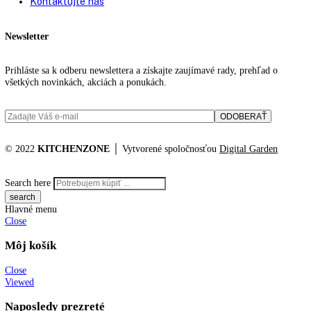
91,6
91,7
91,9
92
94
Filtrovanie podla ceny
Cena:
740 €
—
1.162 €
Reset
No products were found matching your selection.
KITCHENZONE profesionál v oblasti gastro techniky
+421 910 644 244
info@kitchenzone.sk
www.kitchenzone.sk
Informácie