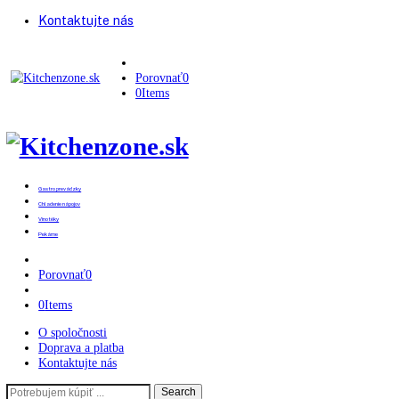
Kontaktujte nás
Porovnať
0
0
Items
Gastro prevádzky
Chladenie nápojov
Vinotéky
Pekárne
Porovnať
0
0
Items
O spoločnosti
Doprava a platba