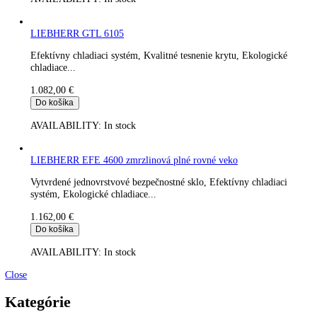
AVAILABILITY:
In stock
Truhlicová mraznička LIEBHERR GTL 4906 gastro plné nerez
veko
Efektívny chladiaci systém, Kvalitné tesnenie krytu, Ekologick
chladiace...
968,00
€
Do košíka
AVAILABILITY:
In stock
LIEBHERR GTL 6105
Efektívny chladiaci systém, Kvalitné tesnenie krytu, Ekologick
chladiace...
1.082,00
€
Do košíka
AVAILABILITY:
In stock