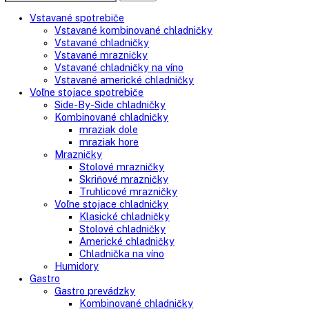
Kontaktujte nás
Search
Search
here
Vstavané spotrebiče
Vstavané kombinované chladničky
Vstavané chladničky
Vstavané mrazničky
Vstavané chladničky na víno
Vstavané americké chladničky
Voľne stojace spotrebiče
Side-By-Side chladničky
Kombinované chladničky
mraziak dole
mraziak hore
Mrazničky
Stolové mrazničky
Skriňové mrazničky
Truhlicové mrazničky
Voľne stojace chladničky
Klasické chladničky
Stolové chladničky
Americké chladničky