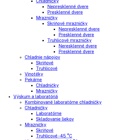
Side-By-Side chladničky
Kombinované chladničky
mraziak dole
mraziak hore
Mrazničky
Stolové mrazničky
Skriňové mrazničky
Truhlicové mrazničky
Voľne stojace chladničky
Klasické chladničky
Stolové chladničky
Americké chladničky
Chladnička na víno
Humidory
Gastro
Gastro prevádzky
Kombinované chladničky
Chladničky
Nepresklenné dvere
Presklenné dvere
Mrazničky
Skriňové mrazničky