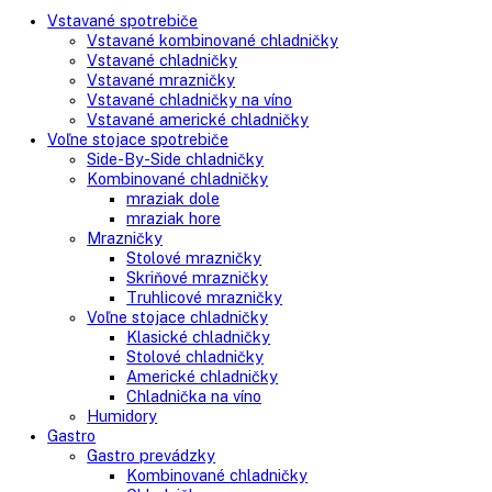
LIEBHERR EFE 4600 zmrzlinová plné rovné veko
Vytvrdené jednovrstvové bezpečnostné sklo, Efektívny chladiac
systém, Ekologické chladiace...
1.162,00
€
Do košíka
AVAILABILITY:
In stock
Close
Kategórie
Vstavané spotrebiče
Vstavané kombinované chladničky
Vstavané chladničky
Vstavané mrazničky
Vstavané chladničky na víno
Vstavané americké chladničky
Voľne stojace spotrebiče