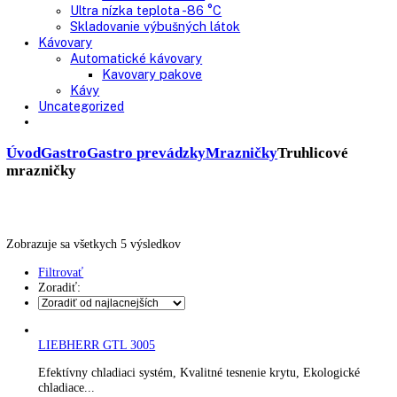
Výskum a laboratóriá
Kombinované laboratórne chladničky
Chladničky
Laboratórne
Skladovanie liekov
Mrazničky
Skriňové
Truhlicové -45 °C
Ultra nízka teplota -86 °C
Skladovanie výbušných látok
Kávovary
Automatické kávovary
Kavovary pakove
Kávy
Uncategorized
Úvod
Gastro
Gastro prevádzky
Mrazničky
Truhlicové
mrazničky