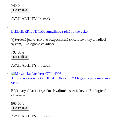
Zobrazuje sa všetkych 5 výsledkov
Filtrovať
Zoradiť:
LIEBHERR GTL 3005
Efektívny chladiaci systém, Kvalitné tesnenie krytu, Ekologick
chladiace...
740,00
€
Do košíka
AVAILABILITY:
In stock
LIEBHERR EFE 1500 zmrzlinová plné rovné veko
Vytvrdené jednovrstvové bezpečnostné sklo, Efektívny chladiac
systém, Ekologické chladiace...
797,00
€
Do košíka