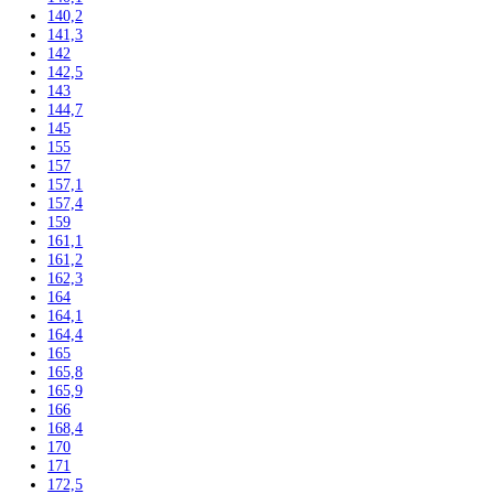
Automatické kávovary
Kavovary pakove
Kávy
Uncategorized
Filtrovať podla výšky
102
104
117,5
122
122,5
123
123,6
124,1
125
135
136
137,2
139,7
140
140,1