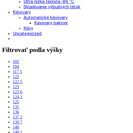
Nepresklenné dvere
Presklenné dvere
Truhlicové mrazničky
Neresklenné dvere
Presklenné dvere
Chladnie nápojov
Skriňové
Truhlicové
Vinotéky
Pekárne
Chladničky
Mrazničky
Výskum a laboratóriá
Kombinované laboratórne chladničky
Chladničky
Laboratórne
Skladovanie liekov
Mrazničky
Skriňové
Truhlicové -45 °C
Ultra nízka teplota -86 °C
Skladovanie výbušných látok
Kávovary