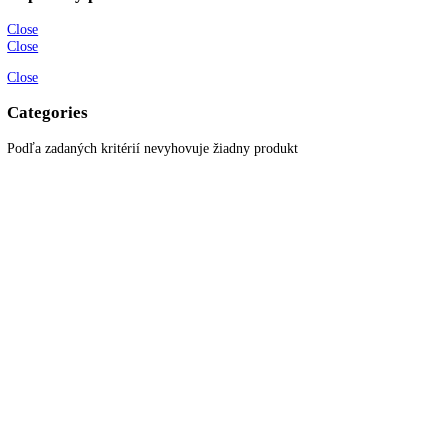
O spoločnosti
Možnosti dopravy a platby
Obchodné podmienky
Ochrana osobných údajov
Blog
Zákaznícky servis
Všetky produkty
Akciové produkty
Naše značky
Najčastejšie otázky
Kontaktujte nás
Newsletter
Prihláste sa k odberu newslettera a získajte zaujímavé rady, prehľad o
všetkých novinkách, akciách a ponukách.