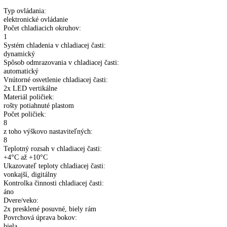
PR
Porovnať tento produkt
3
quantity
Rozmery (VxŠxH):
202 cm x 100 cm x 70 cm
Pre viac informácií o 5 ročnej záruke na spo
LIEBHERR
kliknite tu
.
Popis
Ďalšie informácie
Perpetum PR 3 – ďalšie vlastnosti
Typ ovládania:
elektronické ovládanie
Počet chladiacich okruhov:
1
Systém chladenia v chladiacej časti:
dynamický
Spôsob odmrazovania v chladiacej časti:
automatický
Vnútorné osvetlenie chladiacej časti:
2x LED vertikálne