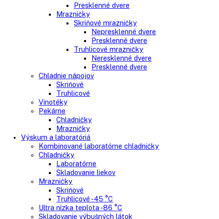
Gastro
Gastro prevádzky
Kombinované chladničky
Chladničky
Nepresklenné dvere
Presklenné dvere
Mrazničky
Skriňové mrazničky
Nepresklenné dvere
Presklenné dvere
Truhlicové mrazničky
Neresklenné dvere
Presklenné dvere
Chladnie nápojov
Skriňové
Truhlicové
Vinotéky
Pekárne
Chladničky
Mrazničky
Výskum a laboratóriá
Kombinované laboratórne chladničky