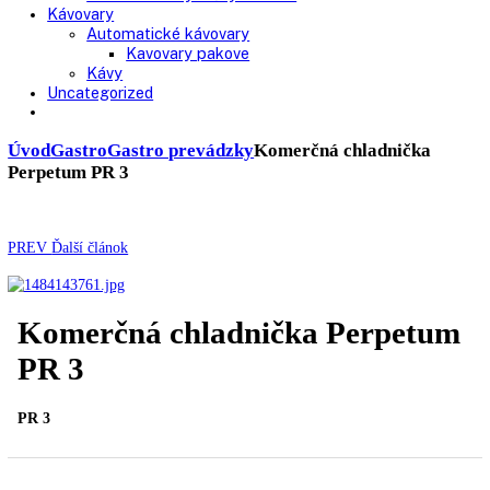
Chladničky
Laboratórne
Skladovanie liekov
Mrazničky
Skriňové
Truhlicové -45 °C
Ultra nízka teplota -86 °C
Skladovanie výbušných látok
Kávovary
Automatické kávovary
Kavovary pakove
Kávy
Uncategorized
Úvod
Gastro
Gastro prevádzky
Komerčná chladnička
Perpetum PR 3
PREV
Ďalší článok