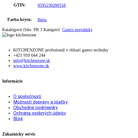
Šírka:
100
Hĺbka:
70
Ostatné
Spotreba:
2533 kWh/rok
Príkon:
750 W
Spôsob chladenia:
dynamické
Objem brutto:
800 l
GTIN:
8595230200518