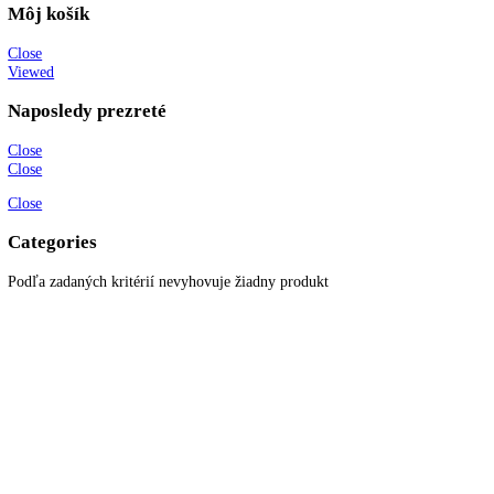
Všetky produkty
Akciové produkty
Naše značky
Najčastejšie otázky
Kontaktujte nás
Newsletter
Prihláste sa k odberu newslettera a získajte zaujímavé rady, prehľad o
všetkých novinkách, akciách a ponukách.
© 2022
KITCHENZONE
│ Vytvorené spoločnosťou
Digital Garden
Search here