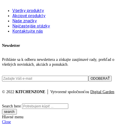
Farba krytu:
Biela
Katalógové číslo:
PR 3
Kategórií:
Gastro prevádzky
KITCHENZONE profesionál v oblasti gastro techniky
+421 910 644 244
info@kitchenzone.sk
www.kitchenzone.sk
Informácie
O spoločnosti
Možnosti dopravy a platby
Obchodné podmienky
Ochrana osobných údajov
Blog
Zákaznícky servis