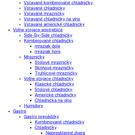
Search
Search
here
Vstavané spotrebiče
Vstavané kombinované chladničky
Vstavané chladničky
Vstavané mrazničky
Vstavané chladničky na víno
Vstavané americké chladničky
Voľne stojace spotrebiče
Side-By-Side chladničky
Kombinované chladničky
mraziak dole
mraziak hore
Mrazničky
Stolové mrazničky
Skriňové mrazničky
Truhlicové mrazničky
Voľne stojace chladničky
Klasické chladničky
Stolové chladničky
Americké chladničky
Chladnička na víno
Humidory