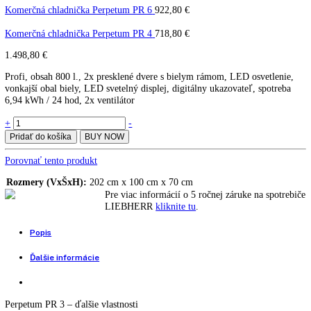
Komerčná chladnička Perpet
PR 3
PR 3
Komerčná chladnička Perpetum PR 6
922,80
€
Komerčná chladnička Perpetum PR 4
718,80
€
1.498,80
€
Profi, obsah 800 l., 2x presklené dvere s bielym rámom, LED osvetle
vonkajší obal biely, LED svetelný displej, digitálny ukazovateľ, spotr
6,94 kWh / 24 hod, 2x ventilátor
Komerčná
+
-
chladnička
Pridať do košíka
BUY NOW
Perpetum