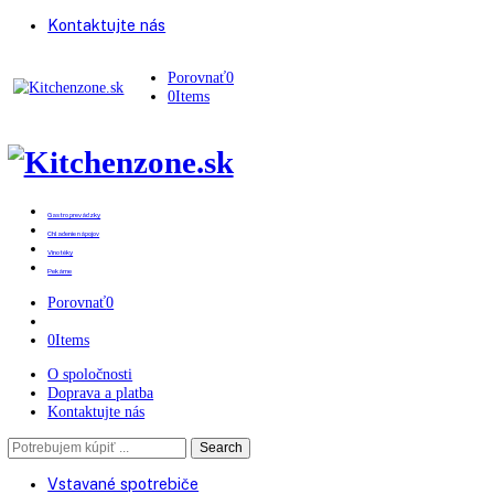
Kontaktujte nás
Porovnať
0
0
Items
Gastro prevádzky
Chladenie nápojov
Vinotéky
Pekárne
Porovnať
0
0
Items
O spoločnosti
Doprava a platba
Kontaktujte nás