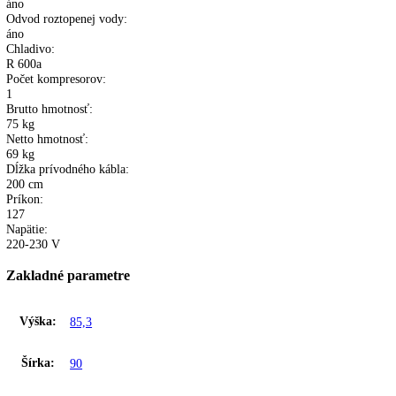
4
Teplotný rozsah v chladiacej časti:
+4°C až +10°C
Ukazovateľ teploty chladiacej časti:
vonkajší, digitálny
Kontrolka činnosti chladiacej časti:
áno
Dvere/veko:
2x presklené posuvné, čierný rám
Povrchová úprava bokov:
čierna
Nastaviteľné nožičky:
4
Materiál nožičiek:
pozinkované
Ventilátor:
áno
Odvod roztopenej vody:
áno
Chladivo:
R 600a
Počet kompresorov:
1
Brutto hmotnosť: