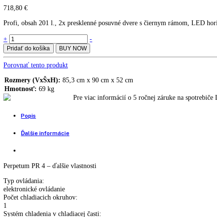
Komerčná chladnička Perpetu
PR 4
Komerčná chladnička Perpetum PR 3
1.498,80
€
718,80
€
Profi, obsah 201 l., 2x presklenné posuvné dvere s čiernym rámom, LE
Komerčná
+
-
chladnička
Pridať do košíka
BUY NOW
Perpetum
PR
Porovnať tento produkt
4
quantity
Rozmery (VxŠxH):
85,3 cm x 90 cm x 52 cm
Hmotnosť:
69 kg
Pre viac informácií o 5 ročnej záruke na 