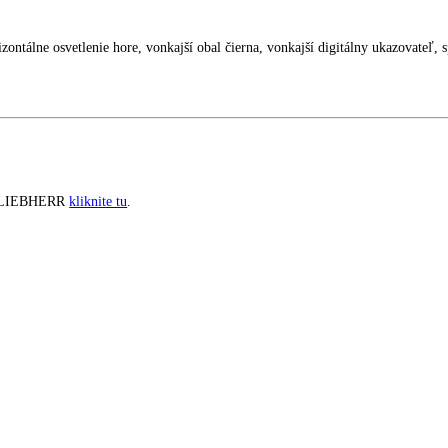
m PR 4
D horizontálne osvetlenie hore, vonkajší obal čierna, vonkajší digitá
spotrebiče LIEBHERR
kliknite tu
.