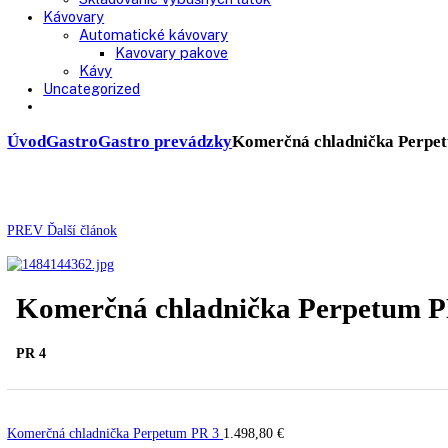
Chladničky
Laboratórne
Skladovanie liekov
Mrazničky
Skriňové
Truhlicové -45 °C
Ultra nízka teplota -86 °C
Skladovanie výbušných látok
Kávovary
Automatické kávovary
Kavovary pakove
Kávy
Uncategorized
Úvod
Gastro
Gastro prevádzky
Komerčná chladnička 
PREV
Ďalší článok