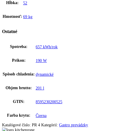
75 kg
Netto hmotnosť:
69 kg
Dĺžka prívodného kábla:
200 cm
Príkon:
127
Napätie:
220-230 V
Zakladné parametre
Výška:
85,3
Šírka:
90
Hĺbka:
52
Hmotnosť:
69 kg