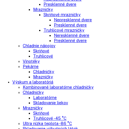
Gastro
Gastro prevádzky
Kombinované chladničky
Chladničky
Nepresklenné dvere
Presklenné dvere
Mrazničky
Skriňové mrazničky
Nepresklenné dvere
Presklenné dvere
Truhlicové mrazničky
Neresklenné dvere
Presklenné dvere
Chladnie nápojov
Skriňové
Truhlicové
Vinotéky
Pekárne
Chladničky
Mrazničky
Výskum a laboratóriá
Kombinované laboratórne chladničky