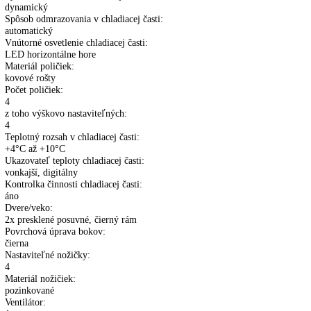
Popis
Ďalšie informácie
Perpetum PR 4 – ďalšie vlastnosti
Typ ovládania:
elektronické ovládanie
Počet chladiacich okruhov:
1
Systém chladenia v chladiacej časti:
dynamický
Spôsob odmrazovania v chladiacej časti:
automatický
Vnútorné osvetlenie chladiacej časti:
LED horizontálne hore
Materiál poličiek:
kovové rošty
Počet poličiek:
4
z toho výškovo nastaviteľných: