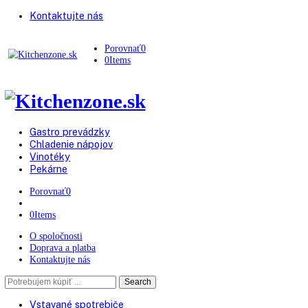
Kontaktujte nás
Porovnať
0
0
Items
Gastro prevádzky
Chladenie nápojov
Vinotéky
Pekárne
Porovnať
0
0
Items
O spoločnosti
Doprava a platba
Kontaktujte nás