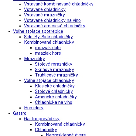
Search
Search
here
Vstavané spotrebiče
Vstavané kombinované chladničky
Vstavané chladničky
Vstavané mrazničky
Vstavané chladničky na víno
Vstavané americké chladničky
Voľne stojace spotrebiče
Side-By-Side chladničky
Kombinované chladničky
mraziak dole
mraziak hore
Mrazničky
Stolové mrazničky
Skriňové mrazničky
Truhlicové mrazničky
Voľne stojace chladničky
Klasické chladničky
Stolové chladničky
Americké chladničky
Chladnička na víno
Humidory