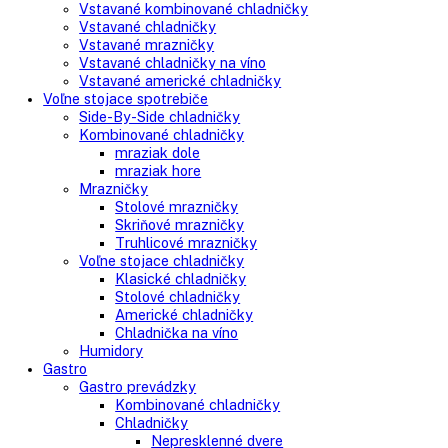
Search
Search
here
Vstavané spotrebiče
Vstavané kombinované chladničky
Vstavané chladničky
Vstavané mrazničky
Vstavané chladničky na víno
Vstavané americké chladničky
Voľne stojace spotrebiče
Side-By-Side chladničky
Kombinované chladničky
mraziak dole
mraziak hore
Mrazničky
Stolové mrazničky
Skriňové mrazničky
Truhlicové mrazničky
Voľne stojace chladničky
Klasické chladničky
Stolové chladničky
Americké chladničky
Chladnička na víno
Humidory