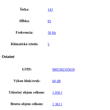
neustálym výskumom zaručuje Liebherr vynikajúcu kvalitu chladiace
systému. Používanie kvalitných kompresorov, kondenzátorov, odparo
a ďalších komponentov chladiacej techniky sa postará nielen o značný
pokles v spotrebe energie, ale aj o pokles prevádzkových nákladov za
Liebherr.
Upozornenie:
Aj napriek dôkladnej aktualizácii údajov si vyhradz
právo na technické zmeny, chyby a odchýlky od obsahov obrázkov a 
k pôvodnému zariadeniu.
Zmrazovacie zariadenia
Zakladné parametre
Trieda energetickej efektivity:
C
Spotreba energie za 24 hodín:
130 kWh / 24 h
,
9
Výška:
212
Šírka:
143