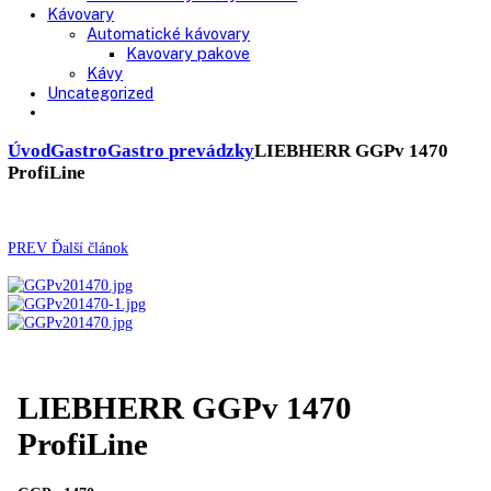
Chladničky
Laboratórne
Skladovanie liekov
Mrazničky
Skriňové
Truhlicové -45 °C
Ultra nízka teplota -86 °C
Skladovanie výbušných látok
Kávovary
Automatické kávovary
Kavovary pakove
Kávy
Uncategorized
Úvod
Gastro
Gastro prevádzky
LIEBHERR GGPv 147
ProfiLine
PREV
Ďalší článok