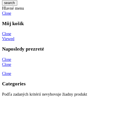
KITCHENZONE profesionál v oblasti gastro techniky
+421 910 644 244
info@kitchenzone.sk
www.kitchenzone.sk
Informácie
O spoločnosti
Možnosti dopravy a platby
Obchodné podmienky
Ochrana osobných údajov
Blog
Zákaznícky servis
Všetky produkty
Akciové produkty
Naše značky
Najčastejšie otázky
Kontaktujte nás