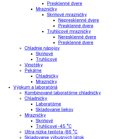
Gastro
Gastro prevádzky
Kombinované chladničky
Chladničky
Nepresklenné dvere
Presklenné dvere
Mrazničky
Skriňové mrazničky
Nepresklenné dvere
Presklenné dvere
Truhlicové mrazničky
Neresklenné dvere
Presklenné dvere
Chladnie nápojov
Skriňové
Truhlicové
Vinotéky
Pekárne
Chladničky
Mrazničky
Výskum a laboratóriá
Kombinované laboratórne chladničky