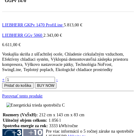
LIEBHERR GGPv 1470
ProfiLine
GGPv 1470
LIEBHERR GKPv 1470 ProfiLine
5.813,00
€
LIEBHERR GGv 5060
2.343,00
€
6.611,00
€
Vonkajšia skriňa z ušľachtilej ocele, Chladenie cirkulačným vzducho
Efektívny chladiaci systém, Výklopná demontovateľná záslepka pries
kompresora, Výškovo nastavovacie pätky, Technológia NoFrost,