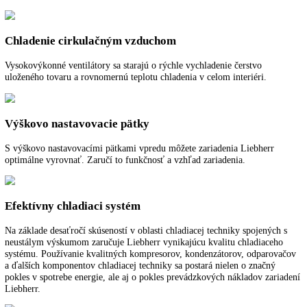
NoFrost
Pri NoFrost sa zamrazený tovar zmrazuje s vychladeným cirkulujúci
vzduchom a vlhkosť vzduchu sa odvádza preč. Mraziaci priestor tak o
vždy bez námrazy a na potravinách sa nevytvorí vrstva ľadu.
Teplotný poplach
Teplotný poplach okamžite informuje opticky a zvukovo o neželanýc
teplotných odchýlkach, napr. pri otvorení dverí alebo po výpadku elek
Chladenie cirkulačným vzduchom
Vysokovýkonné ventilátory sa starajú o rýchle vychladenie čerstvo
uloženého tovaru a rovnomernú teplotu chladenia v celom interiéri.