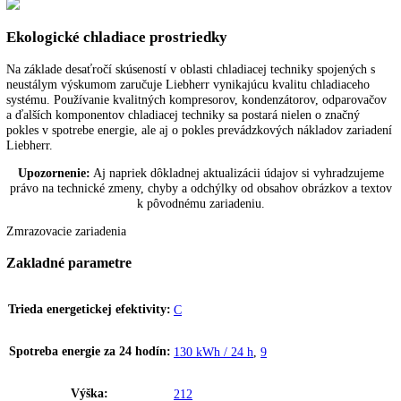
Výškovo nastavovacie pätky
S výškovo nastavovacími pätkami vpredu môžete zariadenia Liebherr
optimálne vyrovnať. Zaručí to funkčnosť a vzhľad zariadenia.
Efektívny chladiaci systém
Na základe desaťročí skúseností v oblasti chladiacej techniky spojenýc
neustálym výskumom zaručuje Liebherr vynikajúcu kvalitu chladiace
systému. Používanie kvalitných kompresorov, kondenzátorov, odparo
a ďalších komponentov chladiacej techniky sa postará nielen o značný
pokles v spotrebe energie, ale aj o pokles prevádzkových nákladov za
Liebherr.
Ekologické chladiace prostriedky
Na základe desaťročí skúseností v oblasti chladiacej techniky spojenýc