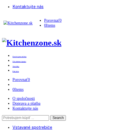
Kontaktujte nás
Porovnať
0
0
Items
Gastro prevádzky
Chladenie nápojov
Vinotéky
Pekárne
Porovnať
0
0
Items
O spoločnosti
Doprava a platba
Kontaktujte nás