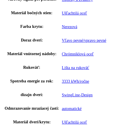
Chladiaci prostriedok:
R 290
Chladiaci systém mraziacej časti:
Dynamický
Napätie:
220-240 V ~
Prípojná hodnota:
0 A
,
4
Hmotnosť (s balením):
00 kg
,
214
Hmotnosť (bez balenia):
00 kg
,
189
Ovládanie:
Elektronické riadenie
Teplotný rozsah:
-10 °C až -26 °C
Ukazovateľ teploty:
Vonkajšie digitálne