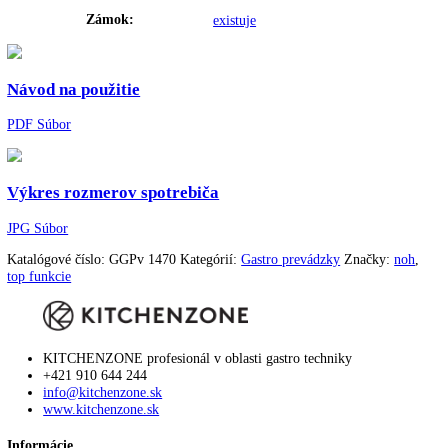
Varovný signál pri poruche:
Optický a zvukový
Materiál bočných stien:
Ušľachtilá oceľ
Farba krytu:
Nerezová
Doraz dverí:
Vľavo pevné/vpravo pevné
Materiál vnútornej nádoby:
Chrómniklová oceľ
Rukoväť:
Lišta na rukoväť
Spotreba energie za rok:
3333 kWh/ročne
dizajn dverí:
SwingLine-Design