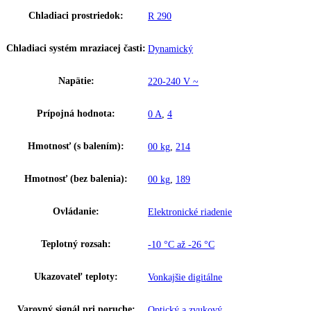
Hĺbka:
83
Frekvencia:
50 Hz
Klimatická trieda:
5
Ostatné
GTIN:
9005382195659
Výkon hluk/zvuk:
60 dB
Užitočný objem celkom:
1.056 l
Brutto objem celkom:
1.361 l