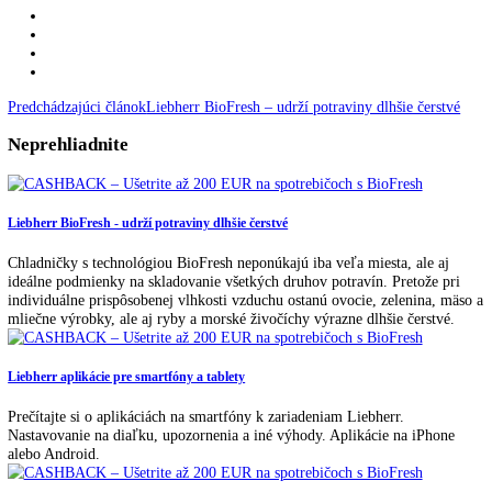
Všetky informácie o tejto akcií nájdete v
oficiálnom letáku spoločnost
LIEBHERR
alebo na stránke:
https://home.liebherr.com/sk/svk/servis/akcie/biofresh-cashback-
2021/biofresh-cashback-ee1.html
BioFresh
cashback
chladničky liebherr
Predchádzajúci článok
Liebherr BioFresh – udrží potraviny dlhšie čers
Neprehliadnite