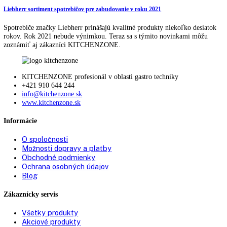
Liebherr BioFresh - udrží potraviny dlhšie čerstvé
Chladničky s technológiou BioFresh neponúkajú iba veľa miesta, ale 
ideálne podmienky na skladovanie všetkých druhov potravín. Pretože 
individuálne prispôsobenej vlhkosti vzduchu ostanú ovocie, zelenina,
mliečne výrobky, ale aj ryby a morské živočíchy výrazne dlhšie čerstv
Liebherr aplikácie pre smartfóny a tablety
Prečítajte si o aplikáciách na smartfóny k zariadeniam Liebherr.
Nastavovanie na diaľku, upozornenia a iné výhody. Aplikácie na iPho
alebo Android.
Liebherr sortiment spotrebičov pre zabudovanie v roku 2021
Spotrebiče značky Liebherr prinášajú kvalitné produkty niekoľko des
rokov. Rok 2021 nebude výnimkou. Teraz sa s týmito novinkami mô
zoznámiť aj zákazníci KITCHENZONE.