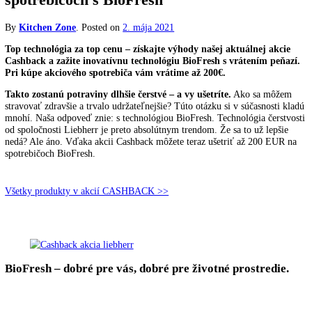
CASHBACK – Ušetrite až 200 EUR na
spotrebičoch s BioFresh
By
Kitchen Zone
.
Posted on
2. mája 2021
Top technológia za top cenu – získajte výhody našej aktuálnej ak
Cashback a zažite inovatívnu technológiu BioFresh s vrátením pe
Pri kúpe akciového spotrebiča vám vrátime až 200€.
Takto zostanú potraviny dlhšie čerstvé – a vy ušetríte.
Ako sa mô
stravovať zdravšie a trvalo udržateľnejšie? Túto otázku si v súčasnost
mnohí. Naša odpoveď znie: s technológiou BioFresh. Technológia čers
od spoločnosti Liebherr je preto absolútnym trendom. Že sa to už lepš
nedá? Ale áno. Vďaka akcii Cashback môžete teraz ušetriť až 200 EU
spotrebičoch BioFresh.
Všetky produkty v akcií CASHBACK >>