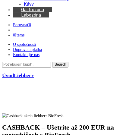
Chladničky na víno
Kávovary
Automatické kávovary
Kávy
Gastrozóna
Labozóna
Porovnať
0
0
Items
O spoločnosti
Doprava a platba
Kontaktujte nás
Search
Search
here
Úvod
Liebherr
CASHBACK – Ušetrite až 200 EUR na
spotrebičoch s BioFresh