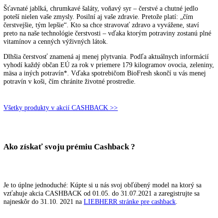
BioFresh – dobré pre vás, dobré pre životné prostredi
Šťavnaté jablká, chrumkavé šaláty, voňavý syr – čerstvé a chutné jedl
poteší nielen vaše zmysly. Posilní aj vaše zdravie. Pretože platí: „čím
čerstvejšie, tým lepšie“. Kto sa chce stravovať zdravo a vyvážene, sta
preto na naše technológie čerstvosti – vďaka ktorým potraviny zostan
vitamínov a cenných výživných látok.
Dlhšia čerstvosť znamená aj menej plytvania. Podľa aktuálnych infor
vyhodí každý občan EÚ za rok v priemere 179 kilogramov ovocia, ze
mäsa a iných potravín*. Vďaka spotrebičom BioFresh skončí u vás m
potravín v koši, čím chránite životné prostredie.
Všetky produkty v akcií CASHBACK >>