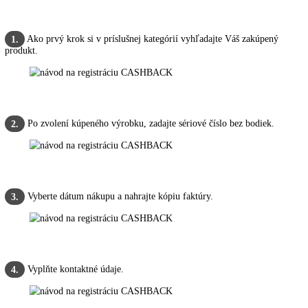
Ako získať svoju prémiu Cashback ?
Je to úplne jednoduché: Kúpte si u nás svoj obľúbený model na ktorý 
vzťahuje akcia CASHBACK od 01.05. do 31.07.2021 a zaregistrujte 
najneskôr do 31.10. 2021 na
LIEBHERR stránke pre cashback
.
Ako prvý krok si v príslušnej kategórií vyhľadajte Váš zakúpen
1.
produkt.
Po zvolení kúpeného výrobku, zadajte sériové číslo bez bodiek.
2.