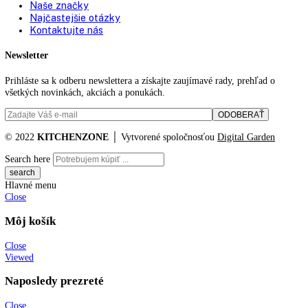
KITCHENZONE profesionál v oblasti gastro techniky
+421 910 644 244
info@kitchenzone.sk
www.kitchenzone.sk
Informácie
O spoločnosti
Možnosti dopravy a platby
Obchodné podmienky
Ochrana osobných údajov
Blog
Zákaznícky servis
Všetky produkty
Akciové produkty
Naše značky
Najčastejšie otázky
Kontaktujte nás