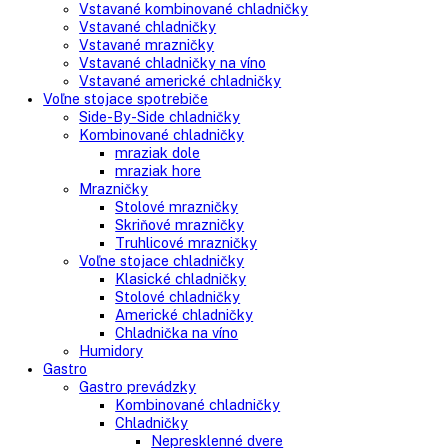
Search
Search
here
Vstavané spotrebiče
Vstavané kombinované chladničky
Vstavané chladničky
Vstavané mrazničky
Vstavané chladničky na víno
Vstavané americké chladničky
Voľne stojace spotrebiče
Side-By-Side chladničky
Kombinované chladničky
mraziak dole
mraziak hore
Mrazničky
Stolové mrazničky
Skriňové mrazničky
Truhlicové mrazničky
Voľne stojace chladničky
Klasické chladničky
Stolové chladničky
Americké chladničky
Chladnička na víno
Humidory