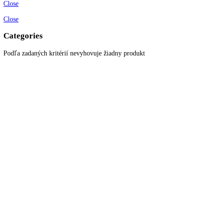
Zákaznícky servis
Všetky produkty
Akciové produkty
Naše značky
Najčastejšie otázky
Kontaktujte nás
Newsletter
Prihláste sa k odberu newslettera a získajte zaujímavé rady, prehľad o
všetkých novinkách, akciách a ponukách.
© 2022
KITCHENZONE
│ Vytvorené spoločnosťou
Digital Garden