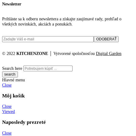
JPG Súbor
Katalógové číslo:
GKv 6460
Kategórií:
Gastro prevádzky
Značky:
no
funkcie
KITCHENZONE profesionál v oblasti gastro techniky
+421 910 644 244
info@kitchenzone.sk
www.kitchenzone.sk
Informácie
O spoločnosti
Možnosti dopravy a platby
Obchodné podmienky
Ochrana osobných údajov
Blog