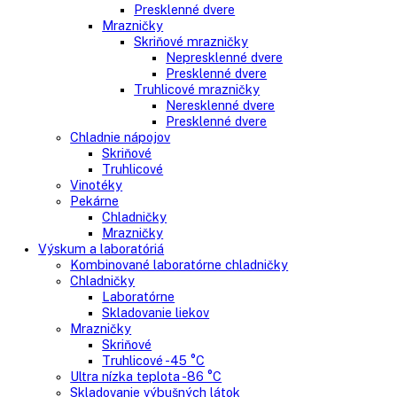
Gastro
Gastro prevádzky
Kombinované chladničky
Chladničky
Nepresklenné dvere
Presklenné dvere
Mrazničky
Skriňové mrazničky
Nepresklenné dvere
Presklenné dvere
Truhlicové mrazničky
Neresklenné dvere
Presklenné dvere
Chladnie nápojov
Skriňové
Truhlicové
Vinotéky
Pekárne
Chladničky
Mrazničky
Výskum a laboratóriá
Kombinované laboratórne chladničky