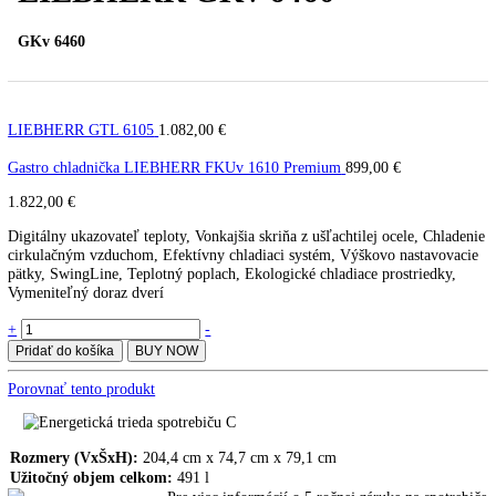
LIEBHERR GKv 6460
GKv 6460
LIEBHERR GTL 6105
1.082,00
€
Gastro chladnička LIEBHERR FKUv 1610 Premium
899,00
€
1.822,00
€
Digitálny ukazovateľ teploty, Vonkajšia skriňa z ušľachtilej ocele, Ch