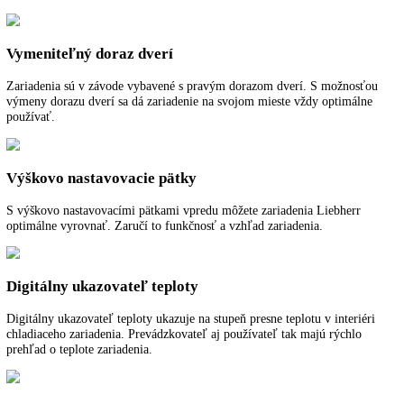
Teplotný poplach
Teplotný poplach okamžite informuje opticky a zvukovo o neželanýc
teplotných odchýlkach, napr. pri otvorení dverí alebo po výpadku elek
Chladenie cirkulačným vzduchom
Vysokovýkonné ventilátory sa starajú o rýchle vychladenie čerstvo
uloženého tovaru a rovnomernú teplotu chladenia v celom interiéri.
Vymeniteľný doraz dverí
Zariadenia sú v závode vybavené s pravým dorazom dverí. S možnos
výmeny dorazu dverí sa dá zariadenie na svojom mieste vždy optimál
používať.