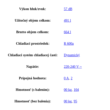
Trieda energetickej efektivity:
C
Spotreba energie za 24 hodín:
1
,
933 kWh / 24 h
Výška:
204,4
Šírka:
74,7
Hĺbka:
79,1
Frekvencia:
50 Hz
Klimatická trieda:
5
Ostatné
GTIN:
9005382196434