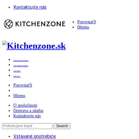
Kontaktujte nás
Porovnať
0
0
Items
Gastro prevádzky
Chladenie nápojov
Vinotéky
Pekárne
Porovnať
0
0
Items
O spoločnosti
Doprava a platba
Kontaktujte nás