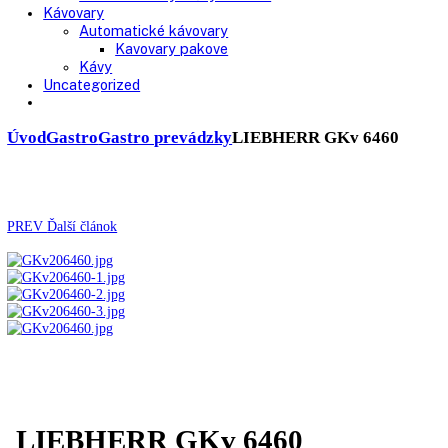
Chladničky
Laboratórne
Skladovanie liekov
Mrazničky
Skriňové
Truhlicové -45 °C
Ultra nízka teplota -86 °C
Skladovanie výbušných látok
Kávovary
Automatické kávovary
Kavovary pakove
Kávy
Uncategorized
Úvod
Gastro
Gastro prevádzky
LIEBHERR GKv 6460
PREV
Ďalší článok