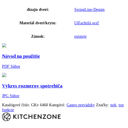
Hmotnosť (bez balenia):
00 kg
,
95
Ovládanie:
Elektronické riadenie
Ukazovateľ teploty:
Vonkajšie digitálne
Varovný signál pri poruche:
Optický a zvukový
Materiál bočných stien:
Ušľachtilá oceľ
Farba krytu:
Nerezová
Doraz dverí:
Vpravo vymeniteľné
Materiál vnútornej nádoby:
Plast biely
Rukoväť:
Rukoväť z ušľachtilej oc