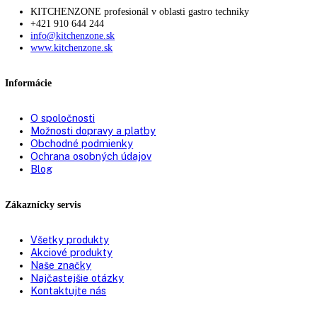
Teplotný rozsah chladiacej časti:
+1 °C až +15 °C
Počet odkladacích plôch chladiacej časti:
7
dizajn dverí:
SwingLine-Design
Materiál dverí/krytu:
Ušľachtilá oceľ
Zámok:
existuje
Návod na použitie
PDF Súbor
Výkres rozmerov spotrebiča