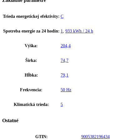
a ďalších komponentov chladiacej techniky sa postará nielen o značný
pokles v spotrebe energie, ale aj o pokles prevádzkových nákladov za
Liebherr.
Ekologické chladiace prostriedky
Na základe desaťročí skúseností v oblasti chladiacej techniky spojenýc
neustálym výskumom zaručuje Liebherr vynikajúcu kvalitu chladiace
systému. Používanie kvalitných kompresorov, kondenzátorov, odparo
a ďalších komponentov chladiacej techniky sa postará nielen o značný
pokles v spotrebe energie, ale aj o pokles prevádzkových nákladov za
Liebherr.
Upozornenie:
Aj napriek dôkladnej aktualizácii údajov si vyhradz
právo na technické zmeny, chyby a odchýlky od obsahov obrázkov a 
k pôvodnému zariadeniu.
Chladiace zariadenia
Zakladné parametre