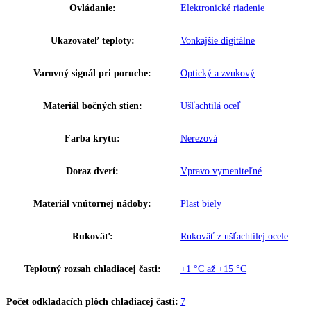
Výkon hluk/zvuk:
57 dB
Užitočný objem celkom:
491 l
Brutto objem celkom:
664 l
Chladiaci prostriedok:
R 600a
Chladiaci systém chladiacej časti:
Dynamický
Napätie:
220-240 V ~
Prípojná hodnota:
0 A
,
2
Hmotnosť (s balením):
00 kg
,
104