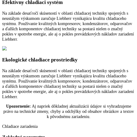
Výškovo nastavovacie pätky
S výškovo nastavovacími pätkami vpredu môžete zariadenia Liebherr
optimálne vyrovnať. Zaručí to funkčnosť a vzhľad zariadenia.
Digitálny ukazovateľ teploty
Digitálny ukazovateľ teploty ukazuje na stupeň presne teplotu v interi
chladiaceho zariadenia. Prevádzkovateľ aj používateľ tak majú rýchlo
prehľad o teplote zariadenia.
Efektívny chladiaci systém
Na základe desaťročí skúseností v oblasti chladiacej techniky spojenýc
neustálym výskumom zaručuje Liebherr vynikajúcu kvalitu chladiace
systému. Používanie kvalitných kompresorov, kondenzátorov, odparo