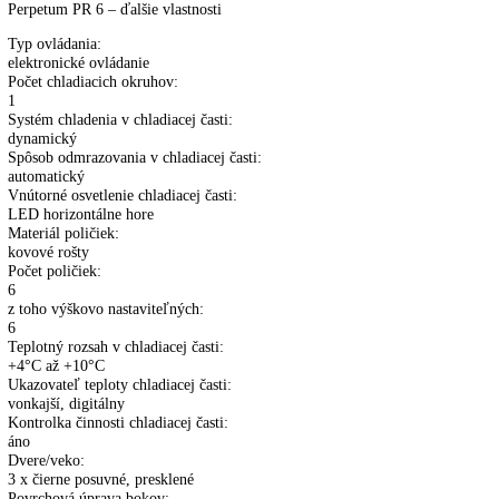
PR
Porovnať tento produkt
6
quantity
Rozmery (VxŠxH):
83,5 cm x 135 cm x 52 cm
Hmotnosť:
81 kg
Pre viac informácií o 5 ročnej záruke na spo
LIEBHERR
kliknite tu
.
Popis
Ďalšie informácie
Perpetum PR 6 – ďalšie vlastnosti
Typ ovládania:
elektronické ovládanie
Počet chladiacich okruhov:
1
Systém chladenia v chladiacej časti:
dynamický
Spôsob odmrazovania v chladiacej časti:
automatický
Vnútorné osvetlenie chladiacej časti: