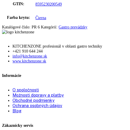
Hĺbka:
52
Hmotnosť:
81 kg
Ostatné
Spotreba:
767 kWh/rok
Príkon:
220 W
Spôsob chladenia:
dynamické
Objem brutto:
304 l
GTIN:
8595230200549