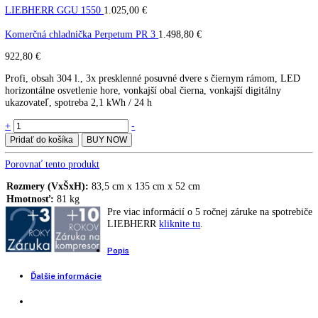
Komerčná chladnička Perpet
PR 6
PR 6
LIEBHERR GGU 1550
1.025,00
€
Komerčná chladnička Perpetum PR 3
1.498,80
€
922,80
€
Profi, obsah 304 l., 3x presklenné posuvné dvere s čiernym rámom,
horizontálne osvetlenie hore, vonkajší obal čierna, vonkajší digitálny
ukazovateľ, spotreba 2,1 kWh / 24 h
Komerčná
+
-
chladnička
Pridať do košíka
BUY NOW
Perpetum