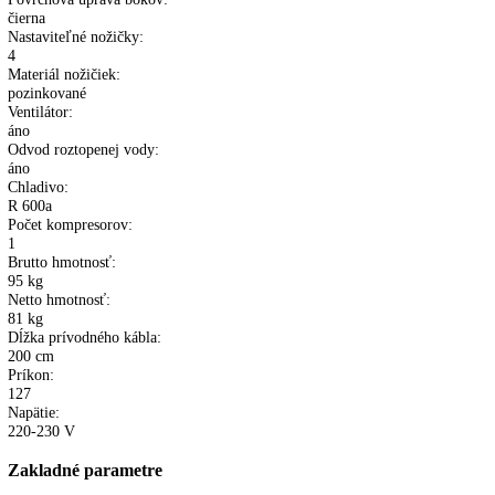
LED horizontálne hore
Materiál poličiek:
kovové rošty
Počet poličiek:
6
z toho výškovo nastaviteľných:
6
Teplotný rozsah v chladiacej časti:
+4°C až +10°C
Ukazovateľ teploty chladiacej časti:
vonkajší, digitálny
Kontrolka činnosti chladiacej časti:
áno
Dvere/veko:
3 x čierne posuvné, presklené
Povrchová úprava bokov:
čierna
Nastaviteľné nožičky:
4
Materiál nožičiek:
pozinkované
Ventilátor:
áno