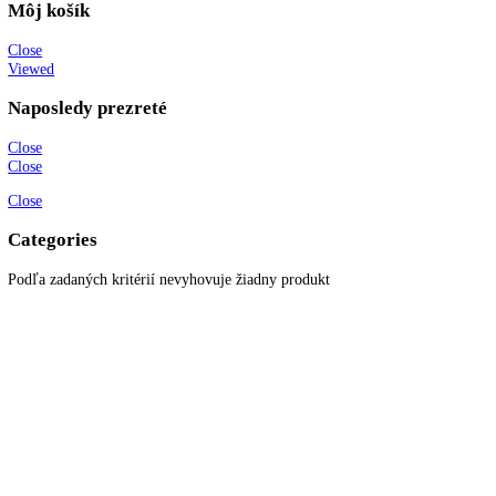
Všetky produkty
Akciové produkty
Naše značky
Najčastejšie otázky
Kontaktujte nás
Newsletter
Prihláste sa k odberu newslettera a získajte zaujímavé rady, prehľad o
všetkých novinkách, akciách a ponukách.
© 2022
KITCHENZONE
│ Vytvorené spoločnosťou
Digital Garden
Search here