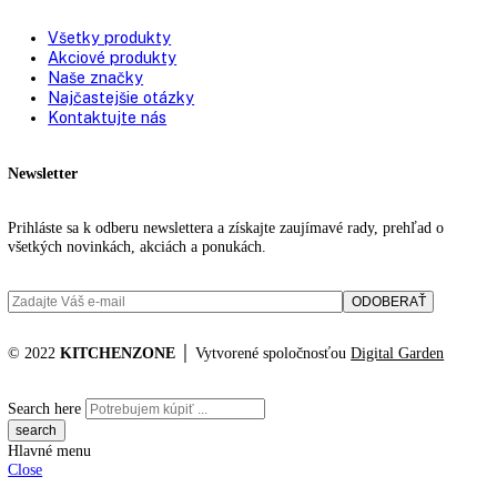
Farba krytu:
Čierna
Katalógové číslo:
PR 6
Kategórií:
Gastro prevádzky
KITCHENZONE profesionál v oblasti gastro techniky
+421 910 644 244
info@kitchenzone.sk
www.kitchenzone.sk
Informácie
O spoločnosti
Možnosti dopravy a platby
Obchodné podmienky
Ochrana osobných údajov
Blog
Zákaznícky servis