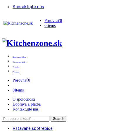
Kontaktujte nás
Porovnať
0
0
Items
Gastro prevádzky
Chladenie nápojov
Vinotéky
Pekárne
Porovnať
0
0
Items
O spoločnosti
Doprava a platba
Kontaktujte nás