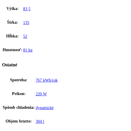
Odvod roztopenej vody:
áno
Chladivo:
R 600a
Počet kompresorov:
1
Brutto hmotnosť:
95 kg
Netto hmotnosť:
81 kg
Dĺžka prívodného kábla:
200 cm
Príkon:
127
Napätie:
220-230 V
Zakladné parametre
Výška:
83,5
Šírka:
135