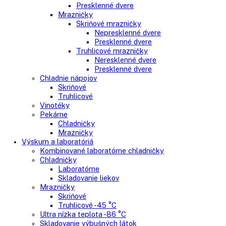
Gastro
Gastro prevádzky
Kombinované chladničky
Chladničky
Nepresklenné dvere
Presklenné dvere
Mrazničky
Skriňové mrazničky
Nepresklenné dvere
Presklenné dvere
Truhlicové mrazničky
Neresklenné dvere
Presklenné dvere
Chladnie nápojov
Skriňové
Truhlicové
Vinotéky
Pekárne
Chladničky
Mrazničky
Výskum a laboratóriá
Kombinované laboratórne chladničky