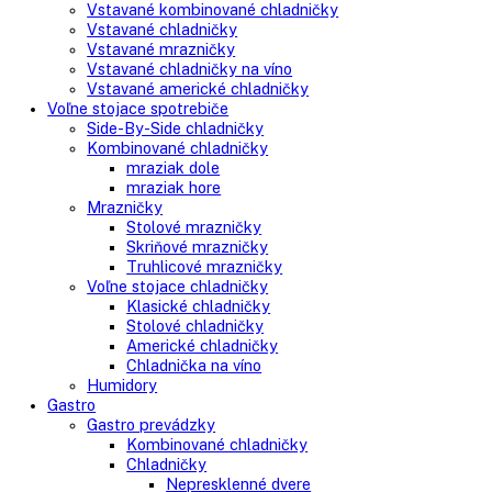
Search
Search
here
Vstavané spotrebiče
Vstavané kombinované chladničky
Vstavané chladničky
Vstavané mrazničky
Vstavané chladničky na víno
Vstavané americké chladničky
Voľne stojace spotrebiče
Side-By-Side chladničky
Kombinované chladničky
mraziak dole
mraziak hore
Mrazničky
Stolové mrazničky
Skriňové mrazničky
Truhlicové mrazničky
Voľne stojace chladničky
Klasické chladničky
Stolové chladničky
Americké chladničky
Chladnička na víno
Humidory