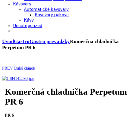
Chladničky
Laboratórne
Skladovanie liekov
Mrazničky
Skriňové
Truhlicové -45 °C
Ultra nízka teplota -86 °C
Skladovanie výbušných látok
Kávovary
Automatické kávovary
Kavovary pakove
Kávy
Uncategorized
Úvod
Gastro
Gastro prevádzky
Komerčná chladnička
Perpetum PR 6
PREV
Ďalší článok