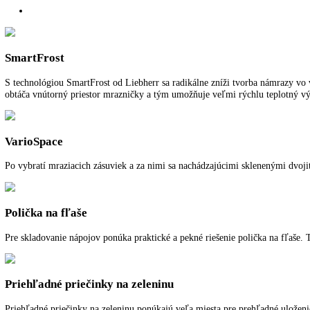
Voľne stojaca kombinovaná chladnička
Rozmery (VxŠxH):
181,2 cm x 55 cm x 63 cm
SuperCool:
—
SuperFrost:
—
FrostControl:
—
Počet teplotných zón:
2
Spotreba energie za rok:
280,32 kWh/ročne
Pre viac informácií o 5 ročnej záruke na 
Funkcie a vybavenie
Ďalšie informácie
K stiahnutiu
SmartFrost
S technológiou SmartFrost od Liebherr sa radikálne zníži tvorba n