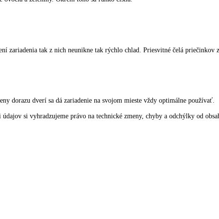
lotný výmenu s extrémne nízkou spotrebou energie. Vnútorné steny mraz
mi dvojitými dnami vznikne VarioSpace, čo je praktický systém pre mi
fľaše. Tu sa dajú fľaše uschovať s úsporou miesta.
uloženie ovocia a zeleniny. Okrem toho sa ľahko čistia.