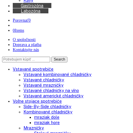
Kávovary
Automatické kávovary
Kávy
Gastrozóna
Labozóna
Porovnať
0
0
Items
O spoločnosti
Doprava a platba
Kontaktujte nás
Search
Search
here
Vstavané spotrebiče
Vstavané kombinované chladničky
Vstavané chladničky
Vstavané mrazničky
Vstavané chladničky na víno
Vstavané americké chladničky
Voľne stojace spotrebiče