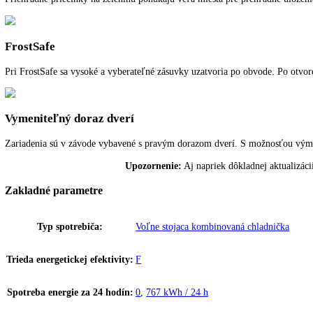
obtáča vnútorný priestor mrazničky a tým umožňuje veľmi rýchlu tep
VarioSpace
Po vybratí mraziacich zásuviek a za nimi sa nachádzajúcimi sklenený
Polička na fľaše
Pre skladovanie nápojov ponúka praktické a pekné riešenie polička na 
Priehľadné priečinky na zeleninu
Priehľadné priečinky na zeleninu ponúkajú veľa miesta pre prehľadné 
FrostSafe