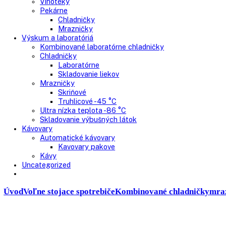
Presklenné dvere
Truhlicové mrazničky
Neresklenné dvere
Presklenné dvere
Chladnie nápojov
Skriňové
Truhlicové
Vinotéky
Pekárne
Chladničky
Mrazničky
Výskum a laboratóriá
Kombinované laboratórne chladničky
Chladničky
Laboratórne
Skladovanie liekov
Mrazničky
Skriňové
Truhlicové -45 °C
Ultra nízka teplota -86 °C
Skladovanie výbušných látok
Kávovary