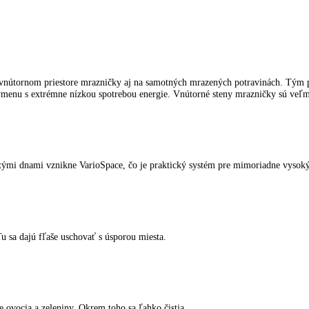
spotrebiče LIEBHERR
kliknite tu
.
ámrazy vo vnútornom priestore mrazničky aj na samotných mrazených po