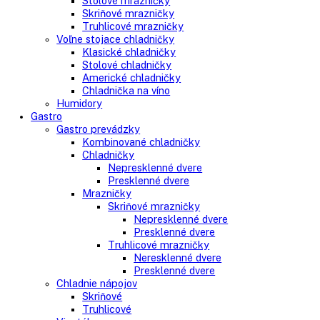
Side-By-Side chladničky
Kombinované chladničky
mraziak dole
mraziak hore
Mrazničky
Stolové mrazničky
Skriňové mrazničky
Truhlicové mrazničky
Voľne stojace chladničky
Klasické chladničky
Stolové chladničky
Americké chladničky
Chladnička na víno
Humidory
Gastro
Gastro prevádzky
Kombinované chladničky
Chladničky
Nepresklenné dvere
Presklenné dvere
Mrazničky
Skriňové mrazničky
Nepresklenné dvere