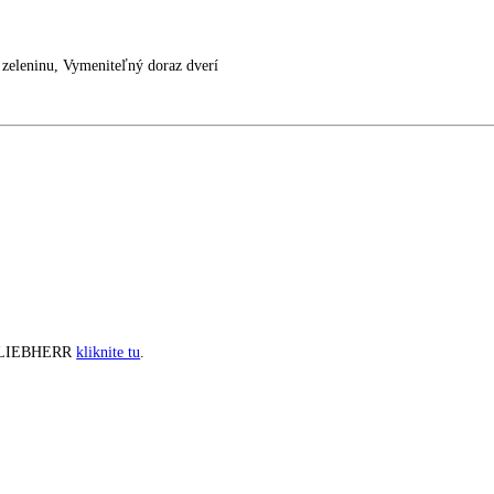
EBHERR CUel 331
činky na zeleninu, Vymeniteľný doraz dverí