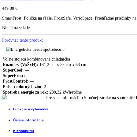
Kombinovaná chladnička LI
CUel 331
LIEBHERR SBNes 4285 s BioFresh, nerezová
2.374,00
€
Kombinovaná chladnička LIEBHERR CU 281
522,00
€
449,00
€
SmartFrost, Polička na fľaše, FrostSafe, VarioSpace, Priehľadné prie
Nie je na sklade
Porovnať tento produkt