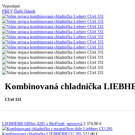
Automatické kávovary
Kavovary pakove
Kávy
Uncategorized
Úvod
Voľne stojace spotrebiče
Kombinované chladnič
Vypredané
PREV
Ďalší článok