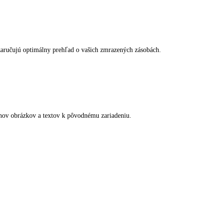
ničky sú veľmi hladké a tak ľahko čistiteľné.
moriadne vysoký úložný priestor.