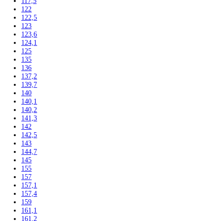
Skladovanie liekov
Mrazničky
Skriňové
Truhlicové -45 °C
Ultra nízka teplota -86 °C
Skladovanie výbušných látok
Kávovary
Automatické kávovary
Kavovary pakove
Kávy
Uncategorized
Filtrovať podla výšky
102
104
117,5
122
122,5
123
123,6
124,1