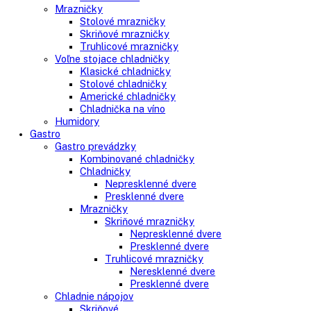
Voľne stojace spotrebiče
Side-By-Side chladničky
Kombinované chladničky
mraziak dole
mraziak hore
Mrazničky
Stolové mrazničky
Skriňové mrazničky
Truhlicové mrazničky
Voľne stojace chladničky
Klasické chladničky
Stolové chladničky
Americké chladničky
Chladnička na víno
Humidory
Gastro
Gastro prevádzky
Kombinované chladničky
Chladničky
Nepresklenné dvere
Presklenné dvere
Mrazničky