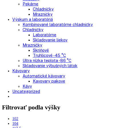
Kombinované chladničky
Chladničky
Nepresklenné dvere
Presklenné dvere
Mrazničky
Skriňové mrazničky
Nepresklenné dvere
Presklenné dvere
Truhlicové mrazničky
Neresklenné dvere
Presklenné dvere
Chladnie nápojov
Skriňové
Truhlicové
Vinotéky
Pekárne
Chladničky
Mrazničky
Výskum a laboratóriá
Kombinované laboratórne chladničky
Chladničky
Laboratórne