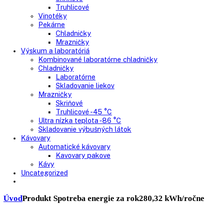
Skriňové mrazničky
Nepresklenné dvere
Presklenné dvere
Truhlicové mrazničky
Neresklenné dvere
Presklenné dvere
Chladnie nápojov
Skriňové
Truhlicové
Vinotéky
Pekárne
Chladničky
Mrazničky
Výskum a laboratóriá
Kombinované laboratórne chladničky
Chladničky
Laboratórne
Skladovanie liekov
Mrazničky
Skriňové
Truhlicové -45 °C
Ultra nízka teplota -86 °C
Skladovanie výbušných látok