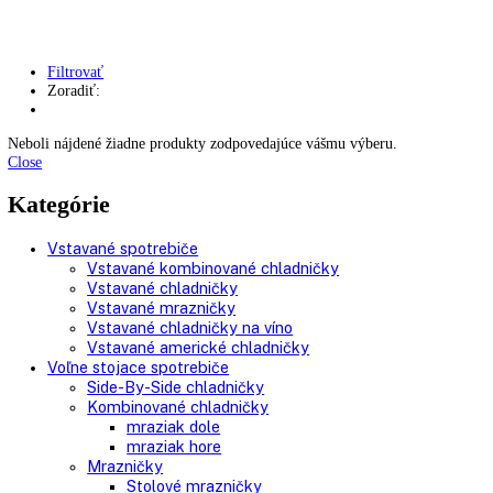
Kávovary
Automatické kávovary
Kavovary pakove
Kávy
Uncategorized
Úvod
Produkt Spotreba energie za rok
280,32 kWh/ro
Filtrovať
Zoradiť:
Neboli nájdené žiadne produkty zodpovedajúce vášmu výberu.
Close
Kategórie