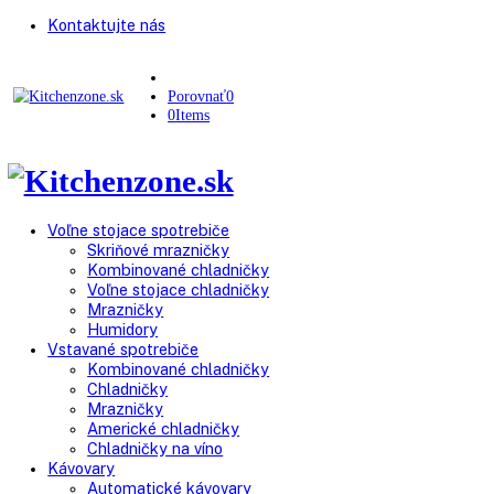
Kontaktujte nás
Porovnať
0
0
Items
Voľne stojace spotrebiče
Skriňové mrazničky
Kombinované chladničky
Voľne stojace chladničky
Mrazničky
Humidory
Vstavané spotrebiče
Kombinované chladničky
Chladničky
Mrazničky
Americké chladničky