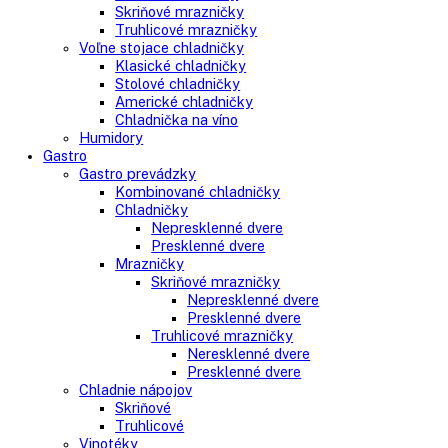
Vstavané spotrebiče
Vstavané kombinované chladničky
Vstavané chladničky
Vstavané mrazničky
Vstavané chladničky na víno
Vstavané americké chladničky
Voľne stojace spotrebiče
Side-By-Side chladničky
Kombinované chladničky
mraziak dole
mraziak hore
Mrazničky
Stolové mrazničky
Skriňové mrazničky
Truhlicové mrazničky
Voľne stojace chladničky
Klasické chladničky
Stolové chladničky
Americké chladničky
Chladnička na víno
Humidory
Gastro
Gastro prevádzky