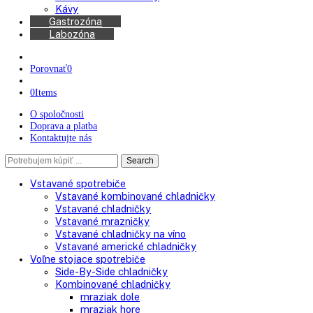
Chladničky na víno
Kávovary
Automatické kávovary
Kávy
Gastrozóna
Labozóna
Porovnať
0
0
Items
O spoločnosti
Doprava a platba
Kontaktujte nás
Search
Search
here
Vstavané spotrebiče
Vstavané kombinované chladničky
Vstavané chladničky
Vstavané mrazničky
Vstavané chladničky na víno
Vstavané americké chladničky