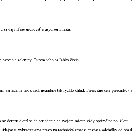
ámrazy vo vnútornom priestore mrazničky aj na samotných mrazených po
lotný výmenu s extrémne nízkou spotrebou energie. Vnútorné steny mraz
mi dvojitými dnami vznikne VarioSpace, čo je praktický systém pre mi