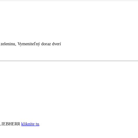
EBHERR CU 281
činky na zeleninu, Vymeniteľný doraz dverí