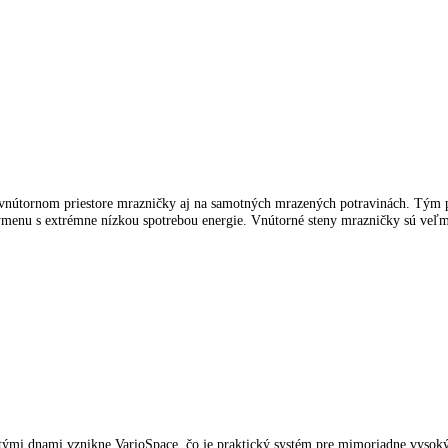
spotrebiče LIEBHERR
kliknite tu
.