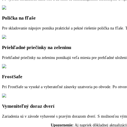
SmartFrost
S technológiou SmartFrost od Liebherr sa radikálne zníži tvorba n
obtáča vnútorný priestor mrazničky a tým umožňuje veľmi rýchlu tep
VarioSpace
Po vybratí mraziacich zásuviek a za nimi sa nachádzajúcimi sklenený
Polička na fľaše