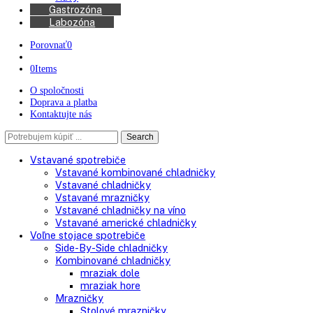
Kávovary
Automatické kávovary
Kávy
Gastrozóna
Labozóna
Porovnať
0
0
Items
O spoločnosti
Doprava a platba
Kontaktujte nás
Search
Search
here
Vstavané spotrebiče
Vstavané kombinované chladničky
Vstavané chladničky
Vstavané mrazničky
Vstavané chladničky na víno
Vstavané americké chladničky
Voľne stojace spotrebiče
Side-By-Side chladničky