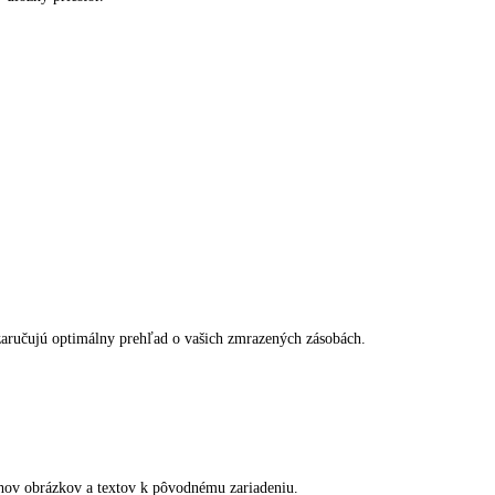
travinách. Tým pádom sa minimalizuje potreba odmrazovanie. Zapenený
ničky sú veľmi hladké a tak ľahko čistiteľné.
moriadne vysoký úložný priestor.