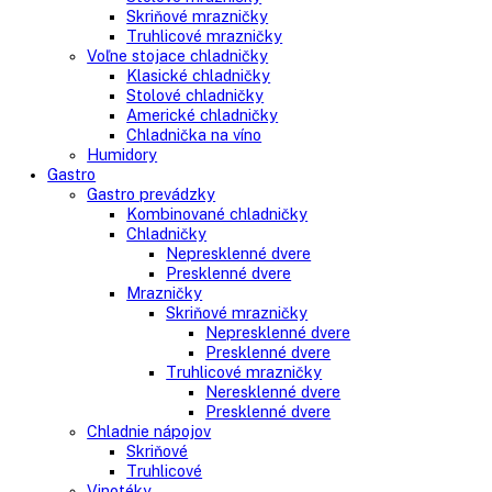
Kombinované chladničky
mraziak dole
mraziak hore
Mrazničky
Stolové mrazničky
Skriňové mrazničky
Truhlicové mrazničky
Voľne stojace chladničky
Klasické chladničky
Stolové chladničky
Americké chladničky
Chladnička na víno
Humidory
Gastro
Gastro prevádzky
Kombinované chladničky
Chladničky
Nepresklenné dvere
Presklenné dvere
Mrazničky
Skriňové mrazničky
Nepresklenné dvere