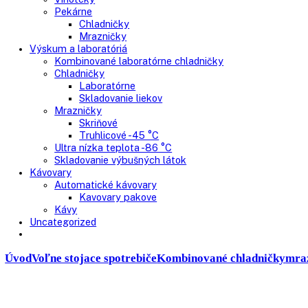
Presklenné dvere
Truhlicové mrazničky
Neresklenné dvere
Presklenné dvere
Chladnie nápojov
Skriňové
Truhlicové
Vinotéky
Pekárne
Chladničky
Mrazničky
Výskum a laboratóriá
Kombinované laboratórne chladničky
Chladničky
Laboratórne
Skladovanie liekov
Mrazničky
Skriňové
Truhlicové -45 °C
Ultra nízka teplota -86 °C
Skladovanie výbušných látok
Kávovary
Automatické kávovary