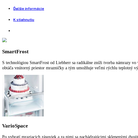
Porovnať tento produkt
Voľne stojaca kombinovaná chladnička
Rozmery (VxŠxH):
161,2 cm x 55 cm x 63 cm
SuperCool:
—
SuperFrost:
—
FrostControl:
—
Počet teplotných zón:
2
Spotreba energie za rok:
240,17 kWh/ročne
Pre viac informácií o 5 ročnej záruke na 
Funkcie a vybavenie
Ďalšie informácie
K stiahnutiu