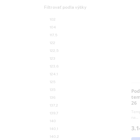
Uncategorized
Filtrovať podla výšky
102
104
117,5
122
122,5
123
123,6
124,1
125
135
136
137,2