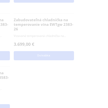
3.299,00
€
košíka
Do košíka
chladnička na
Zabudovateľná chladnička na
ína EWTgb 2383-
temperovanie vína EWTgw 2383-
26
 chladnička na...
Vstavaná temperovaná chladnička na...
3.699,00
€
košíka
Do košíka
chladnička na