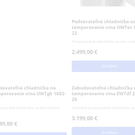
Podsúvateľná c
temperovanie v
22
Temperovaná chladnič
2.499,00
€
Do 
Podsúvateľná chladnička na
Zabudovateľná 
temperovanie vína UWTgb 1682-
temperovanie v
26
26
Temperovaná chladnička na víno určená
Vstavaná temperovaná