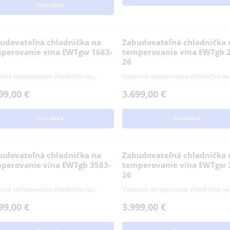
na...
3.199,00
€
3.149,00
€
Do 
Do košíka
Zabudovateľná chladnička na
Zabudovateľná 
temperovanie vína EWTgw 1683-
temperovanie v
26
26
Vstavaná temperovaná chladnička na...
Vstavaná temperovaná
3.299,00
€
3.699,00
€
Do košíka
Do 
Zabudovateľná chladnička na
Zabudovateľná 