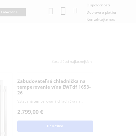
O sp
Dopr
rozóna
Labozóna
Kont
Zabudovateľná chladnička na
temperovanie vína EWTdf 1653-
26
Vstavaná temperovaná chladnička na...
2.799,00
€