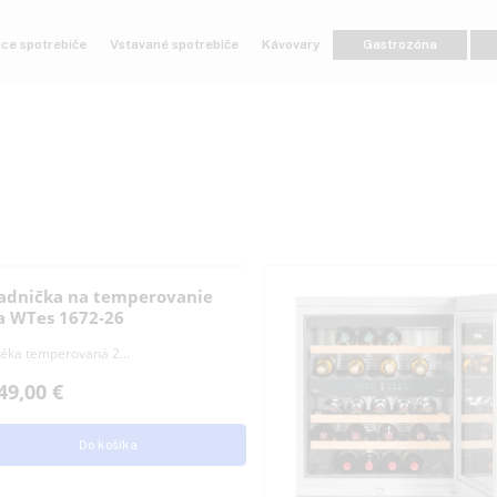
ľne stojace spotrebiče
Vstavané spotrebiče
Kávovary
Gast
Chladnička na temperovanie
vína WTes 1672-26
Vinotéka temperovaná 2...
2.249,00
€
Do košíka