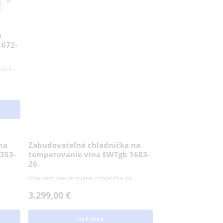
Do košíka
hladnička na
ína UWTes 1672-
ka na víno určená k...
košíka
chladnička na
Zabudovateľná chladnička na
ína EWTdf 2353-
temperovanie vína EWTgb 1683-
26
 chladnička na...
Vstavaná temperovaná chladnička na...