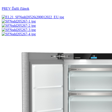
Automatické kávovary
Kavovary pakove
Kávy
Uncategorized
Úvod
Voľne stojace spotrebiče
Mrazničky
Voľne stoja
mraznička s NoFrost SFNsdd 526i-22
PREV
Ďalší článok