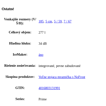
NoFrost
Pri NoFrost sa zamrazený tovar zmrazuje s vychladeným cirkulujúci
vzduchom a vlhkosť vzduchu sa odvádza preč. Mraziaci priestor tak o
vždy bez námrazy a na potravinách sa nevytvorí vrstva ľadu.
Upozornenie:
Aj napriek dôkladnej aktualizácii údajov si vyhradz
právo na technické zmeny, chyby a odchýlky od obsahov obrázkov a 
k pôvodnému zariadeniu.
Voľne stojaca mraznička s NoFrost, objem 277l, BluPerformance, Ic
IceMaker, Touch&Swipe Display, SoftSystem, integ. SmartDevice,
VarioSpace, SpaceBox, SuperSilent, madlo s integ. mechanikou, Smar
Zakladné parametre
Spotreba energie za 24 hodín:
0
,
545 kWh / 24 h
Frekvencia:
50-60 Hz
Klimatická trieda:
SN-T