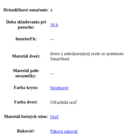
sklonu:
Vnútorné osvetleni
LED osvetlenie
mrazničky:
VarioSpace:
✔
SpaceBox:
✔
Typ hadice:
Pancierovaná flexibilná hadica
Osvetlenie zásuvky
—
IceMaker:
Výroba kociek ľadu:
0, 8 kg / 24 h
Zásoby kociek ľadu:
8 kg
EasyTwist-Ice:
Nein