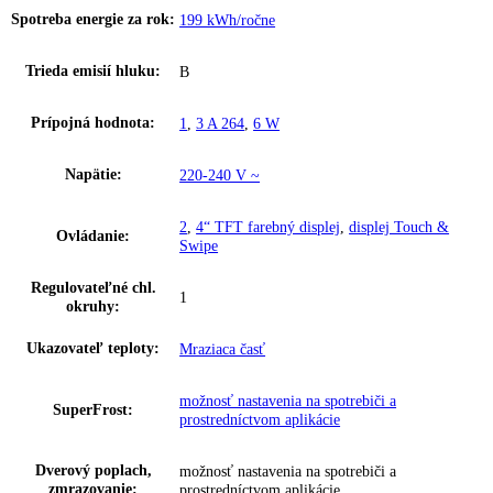
Počet teplotných zón:
1
Ostatné
Vonkajšie rozmery (V/
185
,
5 cm
,
5 / 59
,
7 / 67
Š/H):
Celkový objem:
277 l
Hladina hluku:
34 dB
IceMaker:
áno
Riešenie zosieťovania:
integrované, pevne zabudované
Skupina produktov:
Voľne stojaca mraznička s NoFrost