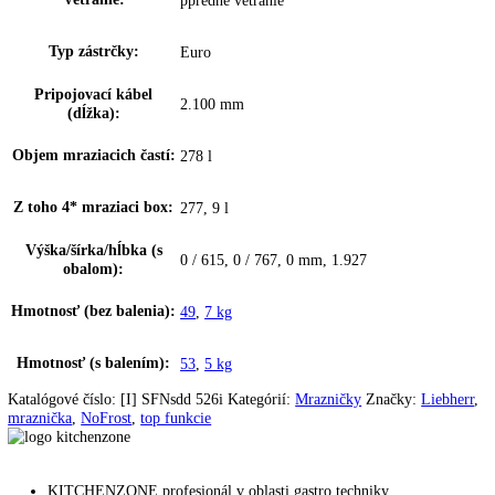
dvere z nehrdzavejúcej ocele so systémom
Materiál dverí:
SmartSteel
Materiál políc
—
mrazničky:
Farba krytu:
Strieborný
Farba dverí:
Ušľachtilá oceľ
Materiál bočných stien:
Oceľ
Rukoväť:
Páková rukoväť
EasyOpen:
✔
Pomôcka pri zatváraní:
—