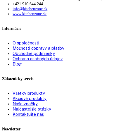
Doraz dverí:
vľavo s možnosťou výmeny
Zmena strany otvárania
možná samostatne
dverí:
Uhol otvorenia dverí:
115°
Tesnenie dverí:
vymeniteľné
Výškovo nastavovacie
2
pätky:
Prepravné rúčky:
Vpredu a vzadu
Prepravné valčeky
✔
vzadu:
Vetranie:
ppredné vetranie