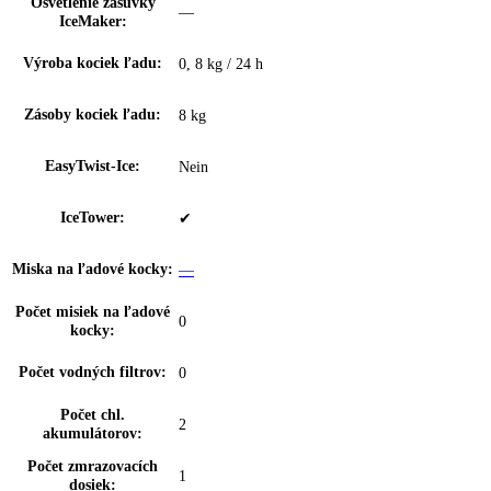
Technológia chladenia:
NoFrost
Pozícia mraziacej časti:
—
Proces odmrazovania:
automatické
Mraziaca kapacita za
00 kg / 24 h, 18
24hod:
Počet zásuviek
7
mrazničky:
Z toho teleskopický
0
výsuv:
dookola uzatvorené zásuvky s priehľadný
FrostSafe:
čelom
Výsuvný systém
integrované vedenie zásuvky
mrazničky:
Zásuvka s funkciou
✔