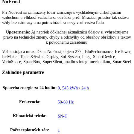
NoFrost
SFNsdd
SuperFrost:
možnosť nastavenia na spotrebiči a prostredníctvom apl
526i-
Spotreba energie za rok:
199 kWh/ročne
22
quantity
Funkcie a vybavenie
Popis
Ďalšie informácie
K stiahnutiu