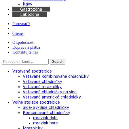
Chladničky na víno
Kávovary
Automatické kávovary
Kávy
Gastrozóna
Labozóna
Porovnať
0
0
Items
O spoločnosti
Doprava a platba
Kontaktujte nás
Search
Search
here
Vstavané spotrebiče
Vstavané kombinované chladničky
Vstavané chladničky
Vstavané mrazničky
Vstavané chladničky na víno
Vstavané americké chladničky
Voľne stojace spotrebiče