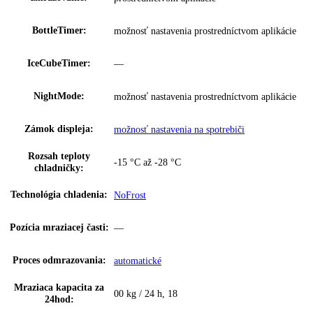
GTIN:
4016803131991
Series:
Prime
Spotreba energie za rok:
199 kWh/ročne
Trieda emisií hluku:
B
Prípojná hodnota:
1
,
3 A 264
,
6 W
Napätie:
220-240 V ~
2
,
4“ TFT farebný displej
,
displej Touch 
Ovládanie:
Swipe
Regulovateľné chl.
1
okruhy: