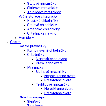
Side-By-Side chladničky
Kombinované chladničky
mraziak dole
mraziak hore
Mrazničky
Stolové mrazničky
Skriňové mrazničky
Truhlicové mrazničky
Voľne stojace chladničky
Klasické chladničky
Stolové chladničky
Americké chladničky
Chladnička na víno
Humidory
Gastro
Gastro prevádzky
Kombinované chladničky
Chladničky
Nepresklenné dvere
Presklenné dvere
Mrazničky
Skriňové mrazničky