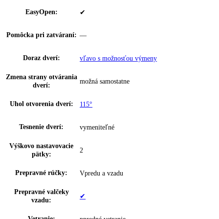
IceTower:
✔
Miska na ľadové kocky:
—
Počet misiek na ľadové
0
kocky:
Počet vodných filtrov:
0
Počet chl.
2
akumulátorov:
Počet zmrazovacích
1
dosiek:
Hviezdičkové označenie:
4
Doba skladovania pri
16 h
poruche:
InteriorFit:
—