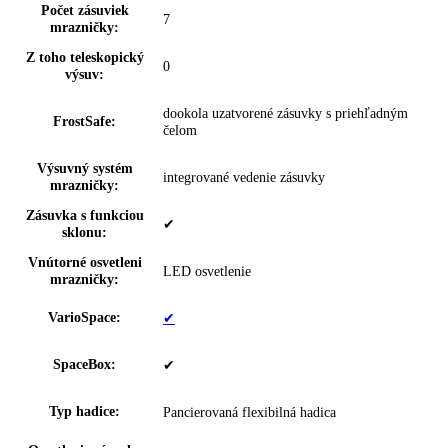
Ukazovateľ teploty:
Mraziaca časť
možnosť nastavenia na spotrebiči a
SuperFrost:
prostredníctvom aplikácie
Dverový poplach,
možnosť nastavenia na spotrebiči a
zmrazovanie:
prostredníctvom aplikácie
BottleTimer:
možnosť nastavenia prostredníctvom aplik
IceCubeTimer:
—
NightMode:
možnosť nastavenia prostredníctvom aplik
Zámok displeja:
možnosť nastavenia na spotrebiči
Rozsah teploty
-15 °C až -28 °C
chladničky: