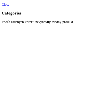
+421 910 644 244
info@kitchenzone.sk
www.kitchenzone.sk
Informácie
O spoločnosti
Možnosti dopravy a platby
Obchodné podmienky
Ochrana osobných údajov
Blog
Zákaznícky servis
Všetky produkty
Akciové produkty
Naše značky
Najčastejšie otázky
Kontaktujte nás