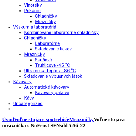
Nepresklenné dvere
Presklenné dvere
Truhlicové mrazničky
Neresklenné dvere
Presklenné dvere
Chladnie nápojov
Skriňové
Truhlicové
Vinotéky
Pekárne
Chladničky
Mrazničky
Výskum a laboratóriá
Kombinované laboratórne chladničky
Chladničky
Laboratórne
Skladovanie liekov
Mrazničky
Skriňové
Truhlicové -45 °C
Ultra nízka teplota -86 °C
Skladovanie výbušných látok
Kávovary