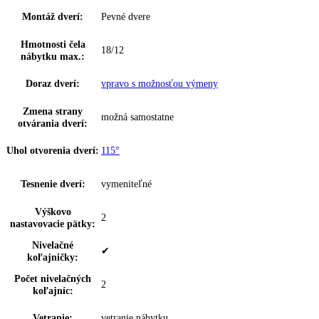
Prívod vody:
—
Miska na ľadové
Miska na ľadové kocky
kocky:
Počet misiek na
1
ľadové kocky:
Počet vodných
0
filtrov:
Počet chl.
0
akumulátorov:
Počet zmrazovacích
0
dosiek:
Hviezdičkové
4
označenie:
Suchá zadná stena:
✔
Materiál suchá zadná