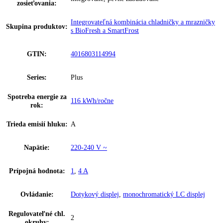
Klimatická trieda:
SN-T
Počet teplotných zón:
3
Ostatné
Rozmery výklenku
0 cm, 177, 2 – 178, 8 / 56 – 57 / 55
(v/š/h):
Celkový objem:
255 l
Hladina hluku:
29 dB
IceMaker:
Nie
Riešenie
integrované, pevne zabudované
zosieťovania:
Integrovateľná kombinácia chladničky a mraz