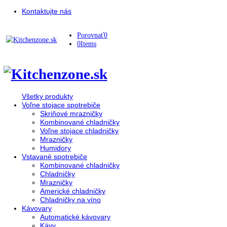
Kontaktujte nás
Porovnať
0
0
Items
Všetky produkty
Voľne stojace spotrebiče
Skriňové mrazničky
Kombinované chladničky
Voľne stojace chladničky
Mrazničky
Humidory
Vstavané spotrebiče
Kombinované chladničky
Chladničky
Mrazničky
Americké chladničky
Chladničky na víno