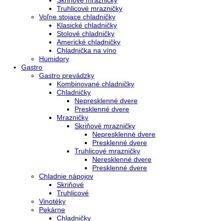
Kombinované chladničky
mraziak dole
mraziak hore
Mrazničky
Stolové mrazničky
Skriňové mrazničky
Truhlicové mrazničky
Voľne stojace chladničky
Klasické chladničky
Stolové chladničky
Americké chladničky
Chladnička na víno
Humidory
Gastro
Gastro prevádzky
Kombinované chladničky
Chladničky
Nepresklenné dvere
Presklenné dvere
Mrazničky
Skriňové mrazničky
Nepresklenné dvere
Presklenné dvere
Truhlicové mrazničky