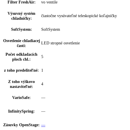
NightMode:
možnosť nastavenia prostredníctvom aplikácie
Zámok displeja:
možnosť nastavenia na spotrebiči
Regulácia vlhkosti:
DuoCooling
Klimatické zóny
DrySafe / Priečinok na ovocie a zeleninu
chladničky:
Technológia
BioFresh
čerstvosti:
Počet priečinkov
2
BioFresh:
Vysúvateľné na
0
valčekoch:
Osvetlenie Biofresh
—
zóny:
Proces