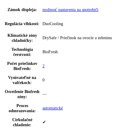
Ukazovateľ teploty:
Chladiaca a mraziaca časť
možnosť nastavenia na spotrebiči a prostredn
SuperCool:
aplikácie
možnosť nastavenia na spotrebiči a prostredn
SuperFrost:
aplikácie
Dverový poplach,
možnosť nastavenia na spotrebiči a prostredn
chladenie:
aplikácie
Dverový poplach,
možnosť nastavenia na spotrebiči a prostredn
zmrazovanie:
aplikácie
BottleTimer:
možnosť nastavenia prostredníctvom aplikácie
IceCubeTimer:
—