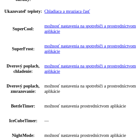
Skupina produktov:
s BioFresh a SmartFrost
GTIN:
4016803114994
Series:
Plus
Spotreba energie za
116 kWh/ročne
rok:
Trieda emisií hluku:
A
Napätie:
220-240 V ~
Prípojná hodnota:
1
,
4 A
Ovládanie:
Dotykový displej
,
monochromatický LC displ
Regulovateľné chl.
2
okruhy: