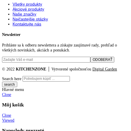
Dekoračný rám:
—
Typ zástrčky:
Euro
Pripojovací kábel
2.200 mm
(dĺžka):
Výška/šírka/hĺbka (s
0 / 572, 0 / 622, 0 mm, 1.829
obalom):
Rozmery V/Š/H:
177 / 55, 6 cm, 9 / 54
Hmotnosť (bez
67
,
8 kg
balenia):
Hmotnosť (s
71 kg
balením):
Objem chladiacich
201 l
častí:
Z toho BioFresh:
70, 9 l