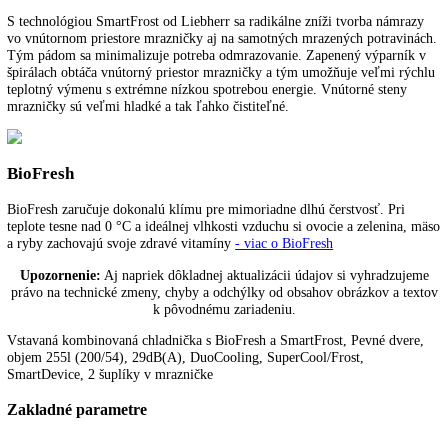
Spotreba energie za rok:
116 kWh/ročne
ICBbi
5122-
Funkcie a vybavenie
22
quantity
Popis
Ďalšie informácie
K stiahnutiu
SmartFrost
S technológiou SmartFrost od Liebherr sa radikálne zníži tvorba nám
vo vnútornom priestore mrazničky aj na samotných mrazených potrav
Tým pádom sa minimalizuje potreba odmrazovanie. Zapenený výparn
špirálach obtáča vnútorný priestor mrazničky a tým umožňuje veľmi 
teplotný výmenu s extrémne nízkou spotrebou energie. Vnútorné sten
mrazničky sú veľmi hladké a tak ľahko čistiteľné.