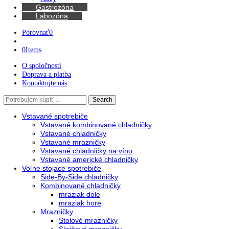
Kávovary
Automatické kávovary
Kávy
Gastrozóna
Labozóna
Porovnať
0
0
Items
O spoločnosti
Doprava a platba
Kontaktujte nás
Search
Search
here
Vstavané spotrebiče
Vstavané kombinované chladničky
Vstavané chladničky
Vstavané mrazničky
Vstavané chladničky na víno
Vstavané americké chladničky
Voľne stojace spotrebiče
Side-By-Side chladničky