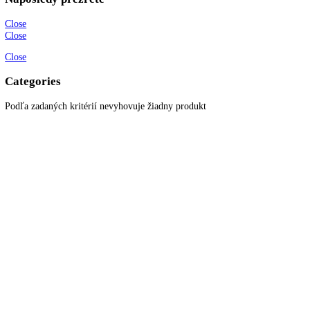
Objem mraziacich
54 l
častí:
Z toho 4* mraziaci
4 l, 54
box:
Katalógové číslo:
[I] ICBbi 5122
Kategórií:
Vstavané kombinované
chladničky
Značky:
Liebherr
,
top funkcie
,
vstavaná kombinovná chla
KITCHENZONE profesionál v oblasti gastro techniky
+421 910 644 244
info@kitchenzone.sk
www.kitchenzone.sk
Informácie
O spoločnosti
Možnosti dopravy a platby
Obchodné podmienky
Ochrana osobných údajov
Blog