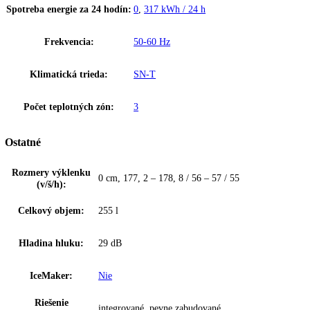
BioFresh
BioFresh zaručuje dokonalú klímu pre mimoriadne dlhú čerstvosť. Pr
teplote tesne nad 0 °C a ideálnej vlhkosti vzduchu si ovocie a zelenin
a ryby zachovajú svoje zdravé vitamíny
- viac o BioFresh
Upozornenie:
Aj napriek dôkladnej aktualizácii údajov si vyhradz
právo na technické zmeny, chyby a odchýlky od obsahov obrázkov a 
k pôvodnému zariadeniu.
Vstavaná kombinovaná chladnička s BioFresh a SmartFrost, Pevné dv
objem 255l (200/54), 29dB(A), DuoCooling, SuperCool/Frost,
SmartDevice, 2 šuplíky v mrazničke
Zakladné parametre
Spotreba energie za 24 hodín:
0
,
317 kWh / 24 h
Frekvencia:
50-60 Hz