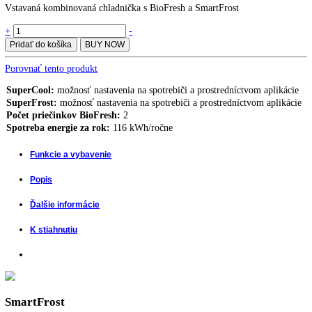
[I] ICBbi 5122
Integrovateľná kombinácia chldničky a mrazničky s BioFresh a NoFro
ECBNe 8872-20
6.899,00
€
Integrovateľná kombinácia chldničky a mrazničky s BioFresh a NoFro
ICBNdi 5123-22
1.899,00
€
1.799,00
€
Vstavaná kombinovaná chladnička s BioFresh a SmartFrost
Integrovateľná
+
-
kombinácia
Pridať do košíka
BUY NOW
chladničky
a
Porovnať tento produkt
mrazničky
s
SuperCool:
možnosť nastavenia na spotrebiči a prostredníctvom apli
BioFresh
SuperFrost:
možnosť nastavenia na spotrebiči a prostredníctvom apl
a
Počet priečinkov BioFresh:
2
SmartFrost