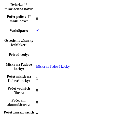
Priehradka na
10 vajec
vajíčka:
Počet FlexSystémov:
0
Zarážka dverí:
Priestor na fľaše a konzervy
Výškovo nast. dverné
s možnosťou postupného nastavenia
police:
Rozsah teploty
-15 °C až -26 °C
chladničky:
Technológia
SmartFrost
chladenia:
Pozícia mraziacej
dole
časti:
Doba skladovania pri
9 h
poruche: