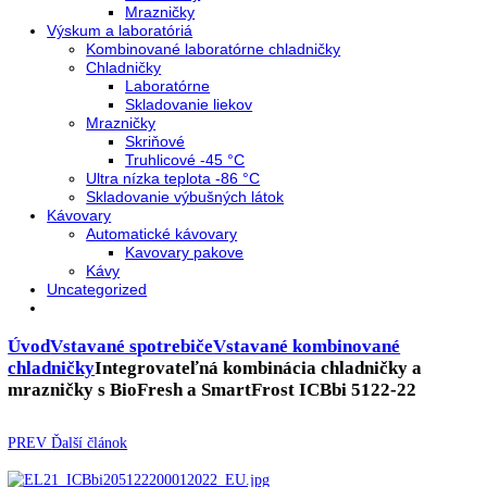
Neresklenné dvere
Presklenné dvere
Chladnie nápojov
Skriňové
Truhlicové
Vinotéky
Pekárne
Chladničky
Mrazničky
Výskum a laboratóriá
Kombinované laboratórne chladničky
Chladničky
Laboratórne
Skladovanie liekov
Mrazničky
Skriňové
Truhlicové -45 °C
Ultra nízka teplota -86 °C
Skladovanie výbušných látok
Kávovary
Automatické kávovary
Kavovary pakove
Kávy
Uncategorized