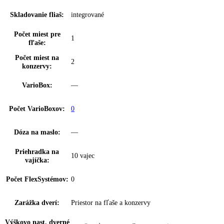
automatické
odmrazovania:
Cirkulačné
✔
chladenie:
Filter FreshAir:
vo ventile
Výsuvný systém
čiastočne vysúvateľné teleskopické koľajničky
chladničky:
SoftSystem:
SoftSystem
Osvetlenie chladiacej
LED stropné osvetlenie
časti:
Počet odkladacích
5
ploch chl.:
z toho predeliteľné:
1
Z toho výškovo
4
nastaviteľné: