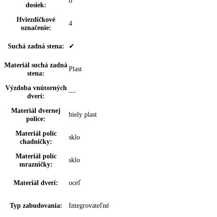
Mraziaca kapacita za
00 kg / 24 h, 4
24hod:
Počet zásuviek
2
mrazničky:
FrostSafe:
dookola uzatvorené zásuvky s priehľadným č
Výsuvný systém
Zásuvka z bezpečnostného skla
mrazničky:
Vnútorné osvetleni
—
mrazničky:
Dvierka 4*
—
mraziacieho boxu:
Počet políc v 4*
0
mraz. boxe:
VarioSpace:
✔
Osvetlenie zásuvky
—
IceMaker: