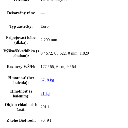
Plast
stena:
Výzdoba vnútorných
—
dverí:
Materiál dvernej
biely plast
police:
Materiál políc
sklo
chadničky:
Materiál políc
sklo
mrazničky:
Materiál dverí:
oceľ
Typ zabudovania:
Integrovateľné
Montáž dverí:
Pevné dvere
Hmotnosti čela
18/12
nábytku max.: