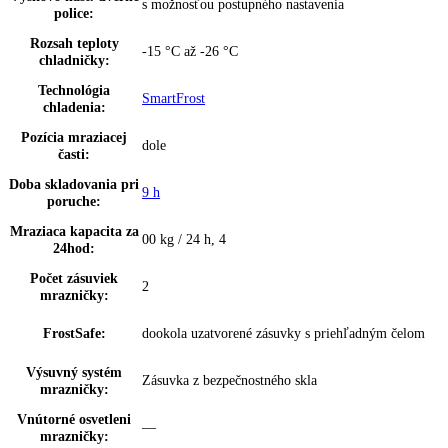
VarioSafe:
—
InfinitySpring:
—
Zásuvky OpenStage:
—
Skladovanie fliaš:
integrované
Počet miest pre
1
fľaše:
Počet miest na
2
konzervy:
VarioBox:
—
Počet VarioBoxov:
0
Dóza na maslo:
—