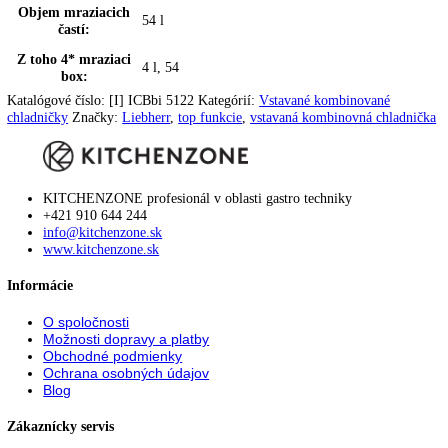
Doraz dverí:
vpravo s možnosťou výmeny
Zmena strany
možná samostatne
otvárania dverí:
Uhol otvorenia dverí:
115°
Tesnenie dverí:
vymeniteľné
Výškovo
2
nastavovacie pätky:
Nivelačné
✔
koľajničky:
Počet nivelačných
2
koľajníc:
Vetranie:
vetranie nábytku