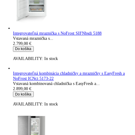
AVAILABILITY:
In stock
Kombinácia Side-by-Side XRFsf 5245-22
Kombinácia...
2.699,00
€
Do košíka
AVAILABILITY:
In stock