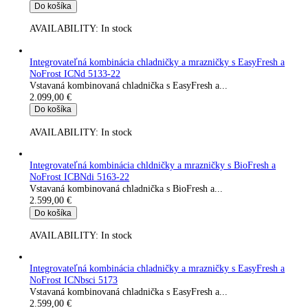
Voľne stojaca mraznička s NoFrost SFNsfd 5247-22
Voľne stojaca mraznička s...
1.399,00
€
Do košíka
AVAILABILITY:
In stock
Voľne stojaca mraznička s NoFrost SFNsdd 526i-22
Voľne stojaca mraznička s...
1.849,00
€
Do košíka
AVAILABILITY:
In stock
Integrovateľná kombinácia chladničky a mrazničky s EasyFresh
NoFrost ICNd 5133-22
Vstavaná kombinovaná chladnička s EasyFresh a...
2.099,00
€
Do košíka