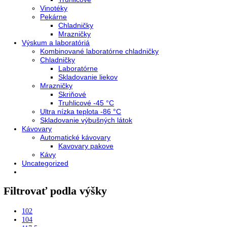
Do košíka
AVAILABILITY:
In stock
Close
Kategórie
Vstavané spotrebiče
Vstavané kombinované chladničky
Vstavané chladničky
Vstavané mrazničky
Vstavané chladničky na víno
Vstavané americké chladničky
Voľne stojace spotrebiče
Side-By-Side chladničky
Kombinované chladničky
mraziak dole
mraziak hore
Mrazničky
Stolové mrazničky
Skriňové mrazničky
Truhlicové mrazničky
Voľne stojace chladničky