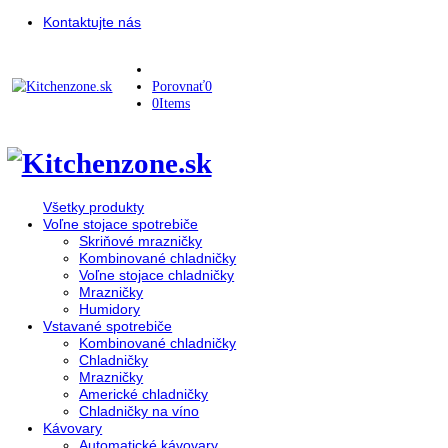
Kontaktujte nás
Porovnať
0
0
Items
Všetky produkty
Voľne stojace spotrebiče
Skriňové mrazničky
Kombinované chladničky
Voľne stojace chladničky
Mrazničky
Humidory
Vstavané spotrebiče
Kombinované chladničky
Chladničky
Mrazničky
Americké chladničky