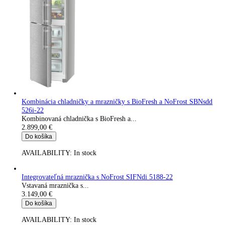
Integrovateľná mraznička s NoFrost SIFNbsdi 5188
Vstavaná mraznička s...
2.799,00
€
Do košíka
AVAILABILITY:
In stock
Integrovateľná kombinácia chladničky a mrazničky s EasyFresh
NoFrost ICNci 5173-22
Vstavaná kombinovaná chladnička s EasyFresh a...
2.899,00
€
Do košíka
AVAILABILITY:
In stock