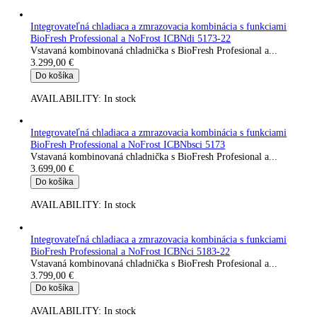
Kombinácia chladničky a mrazničky s BioFresh a NoFrost SB
526i-22
Kombinovaná chladnička s BioFresh a...
2.899,00
€
Do košíka
AVAILABILITY:
In stock
Integrovateľná mraznička s NoFrost SIFNdi 5188-22
Vstavaná mraznička s...
3.149,00
€