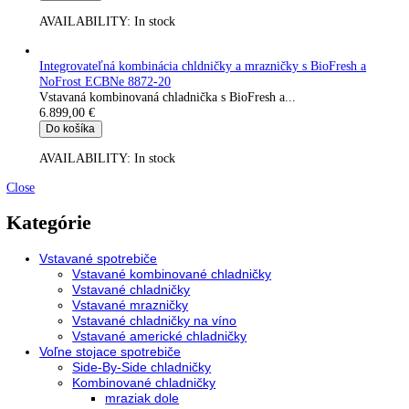
Integrovateľná kombinácia chldničky a mrazničky s BioFresh a
NoFrost ECBNe 7871-20
Vstavaná kombinovaná chladnička s BioFresh a...
5.999,00
€
Do košíka
AVAILABILITY:
In stock
Integrovateľná kombinácia chldničky a mrazničky s BioFresh a
NoFrost ECBNe 7870-20
Vstavaná kombinovaná chladnička s BioFresh a...
5.999,00
€
Do košíka
AVAILABILITY:
In stock
Kombinácia Side-by-Side SBSes 8496-21
Kombinácia...
6.499,00
€
Do košíka
AVAILABILITY:
In stock