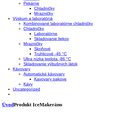
Presklenné dvere
Truhlicové mrazničky
Neresklenné dvere
Presklenné dvere
Chladnie nápojov
Skriňové
Truhlicové
Vinotéky
Pekárne
Chladničky
Mrazničky
Výskum a laboratóriá
Kombinované laboratórne chladničky
Chladničky
Laboratórne
Skladovanie liekov
Mrazničky
Skriňové
Truhlicové -45 °C
Ultra nízka teplota -86 °C
Skladovanie výbušných látok
Kávovary
Automatické kávovary
Kavovary pakove