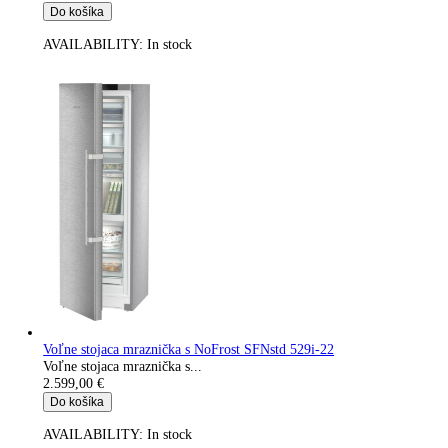
AVAILABILITY:
In stock
Integrovateľná kombinácia chldničky a mrazničky s BioFresh a
NoFrost ICBNdi 5163-22
Vstavaná kombinovaná chladnička s BioFresh a...
2.599,00
€
Do košíka
AVAILABILITY:
In stock
Integrovateľná kombinácia chladničky a mrazničky s EasyFresh
NoFrost ICNbsci 5173
Vstavaná kombinovaná chladnička s EasyFresh a...
2.599,00
€
Do košíka
AVAILABILITY:
In stock