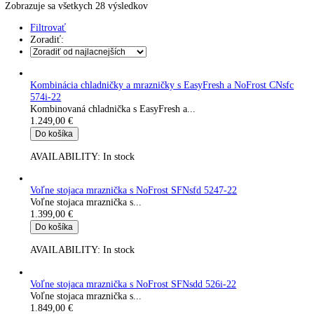
Kávy
Uncategorized
Úvod
Produkt IceMaker
áno
Zobrazuje sa všetkych 28 výsledkov
Filtrovať
Zoradiť:
Kombinácia chladničky a mrazničky s EasyFresh a NoFrost CN
574i-22
Kombinovaná chladnička s EasyFresh a...
1.249,00
€
Do košíka
AVAILABILITY:
In stock