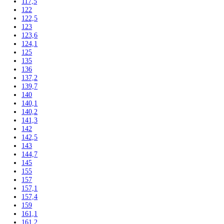
Klasické chladničky
Stolové chladničky
Americké chladničky
Chladnička na víno
Humidory
Gastro
Gastro prevádzky
Kombinované chladničky
Chladničky
Nepresklenné dvere
Presklenné dvere
Mrazničky
Skriňové mrazničky
Nepresklenné dvere
Presklenné dvere
Truhlicové mrazničky
Neresklenné dvere
Presklenné dvere
Chladnie nápojov
Skriňové
Truhlicové
Vinotéky
Pekárne