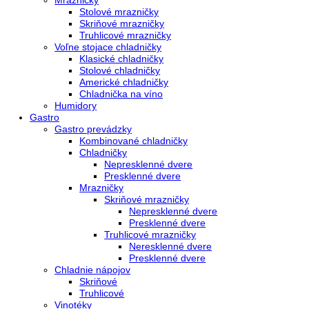
Voľne stojace spotrebiče
Side-By-Side chladničky
Kombinované chladničky
mraziak dole
mraziak hore
Mrazničky
Stolové mrazničky
Skriňové mrazničky
Truhlicové mrazničky
Voľne stojace chladničky
Klasické chladničky
Stolové chladničky
Americké chladničky
Chladnička na víno
Humidory
Gastro
Gastro prevádzky
Kombinované chladničky
Chladničky
Nepresklenné dvere
Presklenné dvere
Mrazničky
Skriňové mrazničky
Nepresklenné dvere