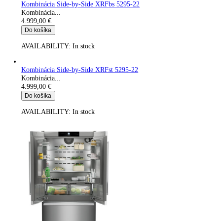
Vstavaná kombinovaná chladnička s BioFresh Profesional a...
3.799,00
€
Do košíka
AVAILABILITY:
In stock
Kombinácia chladničky a mrazničky s NoFrost SWTNes 4285-
Kombinovaná chladnička s...
3.899,00
€
Do košíka
AVAILABILITY:
In stock
Integrovateľná mraznička s funkciami NoFrost a AutoDoor S
5188-22
Integrovateľná mraznička s NoFrost a...
3.999,00
€
Do košíka
AVAILABILITY:
In stock