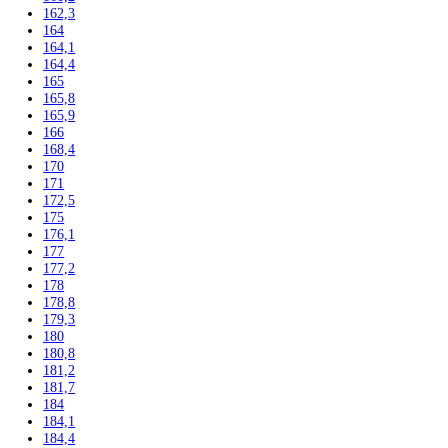
Chladničky
Mrazničky
Výskum a laboratóriá
Kombinované laboratórne chladničky
Chladničky
Laboratórne
Skladovanie liekov
Mrazničky
Skriňové
Truhlicové -45 °C
Ultra nízka teplota -86 °C
Skladovanie výbušných látok
Kávovary
Automatické kávovary
Kavovary pakove
Kávy
Uncategorized
Filtrovať podla výšky
102
104