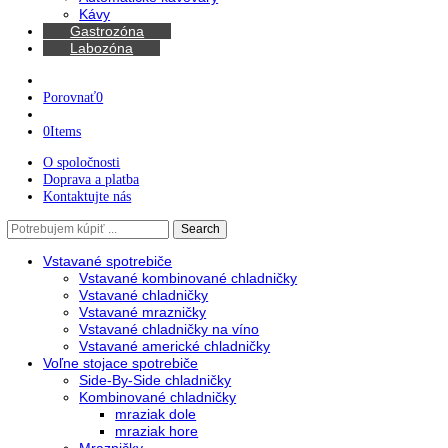
Chladničky na víno
Kávovary
Automatické kávovary
Kávy
Gastrozóna
Labozóna
Porovnať
0
0
Items
O spoločnosti
Doprava a platba
Kontaktujte nás
Search
Search
here
Vstavané spotrebiče
Vstavané kombinované chladničky
Vstavané chladničky
Vstavané mrazničky
Vstavané chladničky na víno
Vstavané americké chladničky