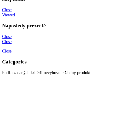
85,5
86
87
87,4
88
89
90,1
90,5
90,8
91
91,1
91,3
91,6
91,7
91,9
92
94
Filtrovanie podla ceny
Cena:
—
Reset