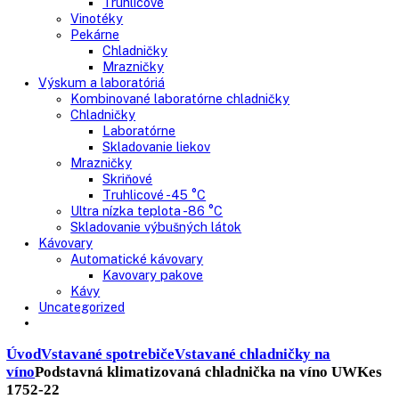
Nepresklenné dvere
Presklenné dvere
Truhlicové mrazničky
Neresklenné dvere
Presklenné dvere
Chladnie nápojov
Skriňové
Truhlicové
Vinotéky
Pekárne
Chladničky
Mrazničky
Výskum a laboratóriá
Kombinované laboratórne chladničky
Chladničky
Laboratórne
Skladovanie liekov
Mrazničky
Skriňové
Truhlicové -45 °C
Ultra nízka teplota -86 °C
Skladovanie výbušných látok