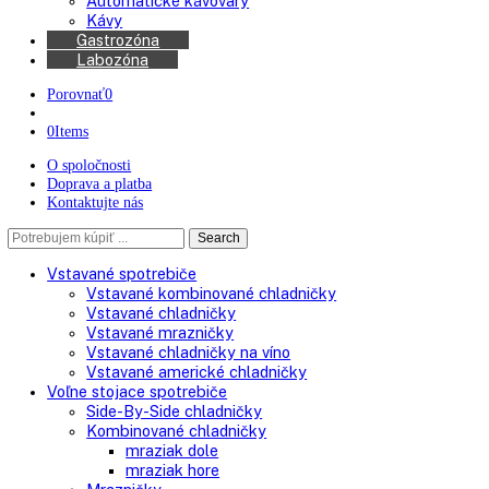
Chladničky na víno
Kávovary
Automatické kávovary
Kávy
Gastrozóna
Labozóna
Porovnať
0
0
Items
O spoločnosti
Doprava a platba
Kontaktujte nás
Search
Search
here
Vstavané spotrebiče
Vstavané kombinované chladničky
Vstavané chladničky
Vstavané mrazničky
Vstavané chladničky na víno
Vstavané americké chladničky