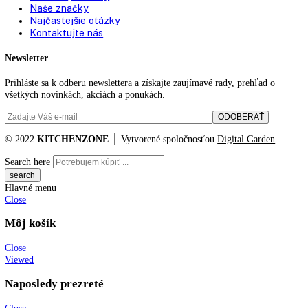
Výškovo nastavovacie pätky:
4
Celkový objem:
110 l
Objem chladiacich častí:
110 l
Katalógové číslo:
[I] UWKes 1752
Kategórií:
Vstavané chladničky na
Značky:
Liebherr
,
top funkcie
,
vstavaná vinotéka
KITCHENZONE profesionál v oblasti gastro techniky
+421 910 644 244
info@kitchenzone.sk
www.kitchenzone.sk
Informácie
O spoločnosti
Možnosti dopravy a platby