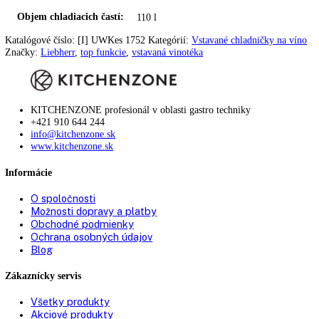
Stmievateľné:
—
Trvalo zapojiteľné:
✔
Počet odkladacích plôch:
4
Na teleskopických výsuvoch:
3
Z toho sklopné:
0
Materiál políc:
drevená vyťahovacia polička
Filter s aktívnym uhlím:
✔
Doraz dverí:
vpravo s možnosťou výmeny