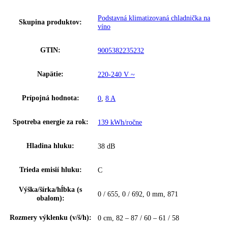
Klimatická trieda:
SN-ST
Ostatné
Rozmery V/Š/H:
7 / 57, 7 cm, 8 / 59, 81
Maximálny počet fliaš 0,75 l:
46
Teplotné zóny:
1
Regulovateľné chl. okruhy:
1
Montáž dverí:
Zapustené
Riešenie zosieťovania:
—
Podstavná klimatizovaná chladnička 
Skupina produktov: