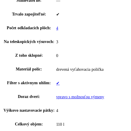
Hmotnosť (bez balenia):
44 kg
Hmotnosť (s balením):
48 kg
Ovládanie:
tlačidlá
Ukazovateľ teploty:
Chladiaca časť
Varovný signál pri poruche:
Optický a zvukový
Dverový poplach:
zvukový
Detská poistka:
✔
Cirkulačné chladenie:
✔
Osvetlenie:
LED osvetlenie