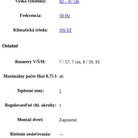
K stiahnutiu
Upozornenie:
Aj napriek dôkladnej aktualizácii údajov si vyhradz
právo na technické zmeny, chyby a odchýlky od obsahov obrázkov a 
k pôvodnému zariadeniu.
Klimatizovaná chladnička na víno určená na podstavbu, Objem 110l, 
fliaš, 38dB(A), 4x police, 3x teleskopické pojazdy, rošty z bukového 
nerez
Zakladné parametre
Spotreba energie za 24 hodín:
0
,
38 kWh / 24 h
Výška výklenku:
82 – 87 cm
Frekvencia:
50 Hz