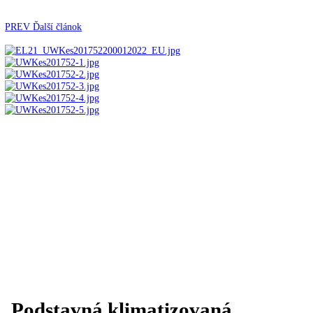
Kávovary
Automatické kávovary
Kavovary pakove
Kávy
Uncategorized
Úvod
Vstavané spotrebiče
Vstavané chladničky na
víno
Podstavná klimatizovaná chladnička na víno U
1752-22
PREV
Ďalší článok