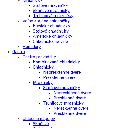
Voľne stojace spotrebiče
Side-By-Side chladničky
Kombinované chladničky
mraziak dole
mraziak hore
Mrazničky
Stolové mrazničky
Skriňové mrazničky
Truhlicové mrazničky
Voľne stojace chladničky
Klasické chladničky
Stolové chladničky
Americké chladničky
Chladnička na víno
Humidory
Gastro
Gastro prevádzky
Kombinované chladničky
Chladničky
Nepresklenné dvere
Presklenné dvere
Mrazničky
Skriňové mrazničky