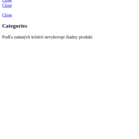
Obchodné podmienky
Ochrana osobných údajov
Blog
Zákaznícky servis
Všetky produkty
Akciové produkty
Naše značky
Najčastejšie otázky
Kontaktujte nás
Newsletter
Prihláste sa k odberu newslettera a získajte zaujímavé rady, prehľad o
všetkých novinkách, akciách a ponukách.
© 2022
KITCHENZONE
│ Vytvorené spoločnosťou
Digital Garden
Search here