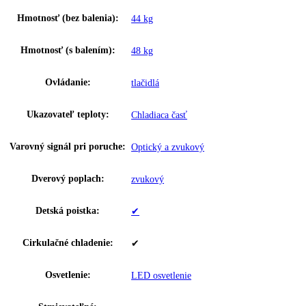
víno
GTIN:
9005382235232
Napätie:
220-240 V ~
Prípojná hodnota:
0
,
8 A
Spotreba energie za rok:
139 kWh/ročne
Hladina hluku:
38 dB
Trieda emisií hluku:
C
Výška/šírka/hĺbka (s
0 / 655, 0 / 692, 0 mm, 871
obalom):
Rozmery výklenku (v/š/h):
0 cm, 82 – 87 / 60 – 61 / 58