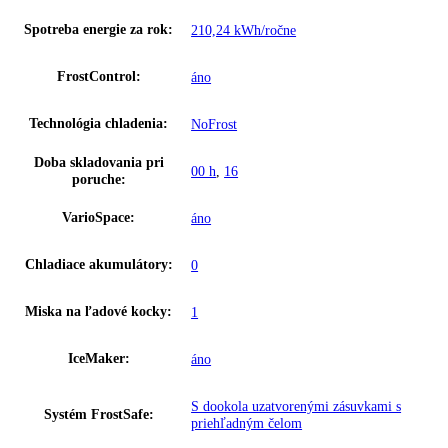
Možnosť nastavenia časového riadeni
SuperFrost:
prostredníctvom aplikácie
HolidayMode:
áno
SmartDeviceBox:
Dodatočne vybaviteľné
Chladenie cirkulačným
áno
vzduchom:
Osvetlenie:
LED stropné osvetlenie
Počet odkladacích plôch
5
chladiacej časti:
Materiál odkladacích plôch
Sklo
chladiacej časti:
Priečinok na odkladanie
Polička na fľaše
fliaš: