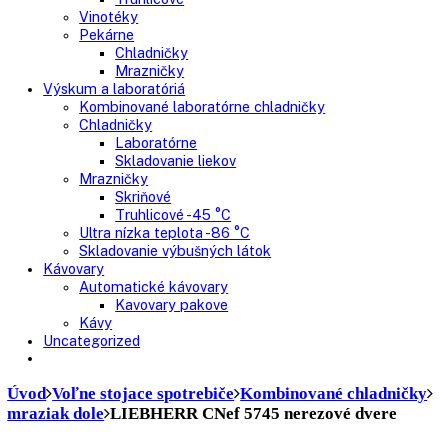
Nepresklenné dvere
Presklenné dvere
Truhlicové mrazničky
Neresklenné dvere
Presklenné dvere
Chladnie nápojov
Skriňové
Truhlicové
Vinotéky
Pekárne
Chladničky
Mrazničky
Výskum a laboratóriá
Kombinované laboratórne chladničky
Chladničky
Laboratórne
Skladovanie liekov
Mrazničky
Skriňové
Truhlicové -45 °C
Ultra nízka teplota -86 °C
Skladovanie výbušných látok
Kávovary