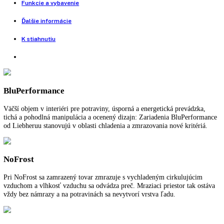
Porovnať tento produkt
Voľne stojaca kombinovaná chladnička
Rozmery (VxŠxH):
201 cm x 70 cm x 66,5 cm
SuperCool:
áno
SuperFrost:
Možnosť nastavenia časového riadenia prostredníctvom
aplikácie
FrostControl:
áno
Počet teplotných zón:
2
Spotreba energie za rok:
210,24 kWh/ročne
Pre viac informácií o 5 ročnej záruke na spo
LIEBHERR
kliknite tu
.
Funkcie a vybavenie
Ďalšie informácie
K stiahnutiu