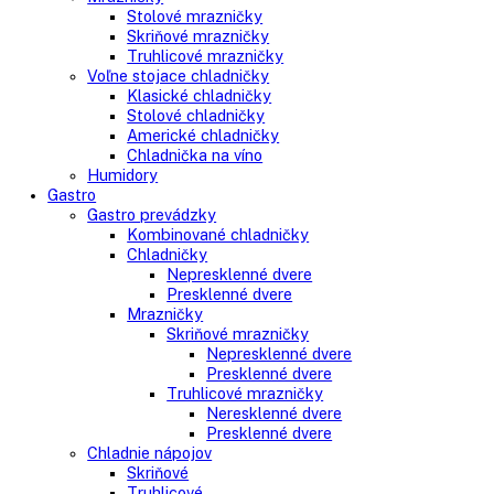
Side-By-Side chladničky
Kombinované chladničky
mraziak dole
mraziak hore
Mrazničky
Stolové mrazničky
Skriňové mrazničky
Truhlicové mrazničky
Voľne stojace chladničky
Klasické chladničky
Stolové chladničky
Americké chladničky
Chladnička na víno
Humidory
Gastro
Gastro prevádzky
Kombinované chladničky
Chladničky
Nepresklenné dvere
Presklenné dvere
Mrazničky
Skriňové mrazničky