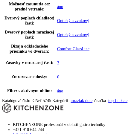
Počet priestorov na
1
odkladanie fliaš:
Počet odkladacích plôch na
3
konzervy:
Počet VarioBoxov:
0
Uskladnenie vajec:
áno
Počet misiek na ovocie/
0
zeleninu:
dizajn dverí:
HardLine
Uhol otvorenia dverí:
115°
Prepravné valčeky vzadu:
áno
Spotreba energie za rok:
210,24 kWh/ročne