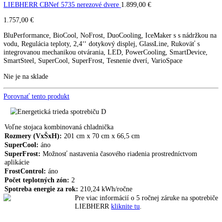
LIEBHERR CNef 5745 nerezo
dvere
CNef 5745
Kombinovaná chladnicka LIEBHERR CNel 4213
617,00
€
LIEBHERR CBNef 5735 nerezové dvere
1.899,00
€
1.757,00
€
BluPerformance, BioCool, NoFrost, DuoCooling, IceMaker s s nádrž
vodu, Regulácia teploty, 2,4‘‘ dotykový displej, GlassLine, Rukoväť s
integrovanou mechanikou otvárania, LED, PowerCooling, SmartDevi
SmartSteel, SuperCool, SuperFrost, Tesnenie dverí, VarioSpace
Nie je na sklade