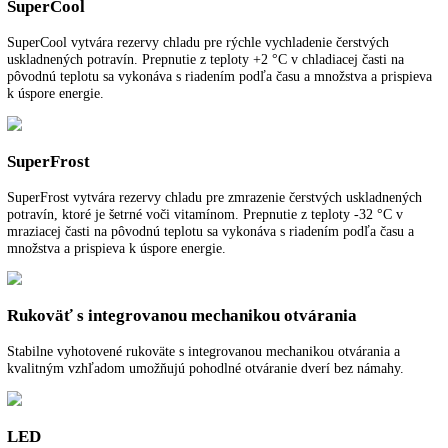
mraziacou časťou neprebieha žiadna výmena vzduchu. Zamedzí sa tak
prenosu pachov a vysychaniu potravín.
2,4‘‘ dotykový displej
2,4‘‘ dotykový displej so silným kontrastom a s vysokým rozlíšením j
namontovaný za dverami a umožňuje intuitívne nastavenie teploty.
GlassLine
Odkladacie plochy GlassLine z bezpečnostného skla sú výškovo nasta
pre vaše individuálne zásoby. Sú nerozbitné, odolné proti poškrabaniu
ľahko sa čistia. S oddeliteľnými a zasúvateľnými odkladacími plocha
dá rýchlo a jednoducho vytvoriť priestor pre vysoké nádoby.
SuperCool
SuperCool vytvára rezervy chladu pre rýchle vychladenie čerstvých