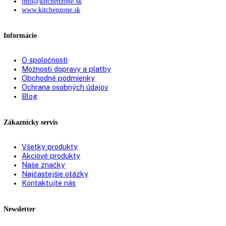
FrostControl:
áno
Technológia chladenia:
NoFrost
Doba skladovania pri
00 h
,
16
poruche:
VarioSpace:
áno
Chladiace akumulátory:
0
Miska na ľadové kocky:
1
IceMaker:
áno
S dookola uzatvorenými zásuvkami s
Systém FrostSafe:
priehľadným čelom