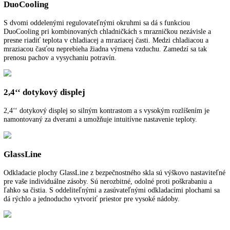
BluPerformance
Väčší objem v interiéri pre potraviny, úsporná a energetická prevádzk
tichá a pohodlná manipulácia a ocenený dizajn: Zariadenia BluPerfo
od Liebheruu stanovujú v oblasti chladenia a zmrazovania nové kritér
NoFrost
Pri NoFrost sa zamrazený tovar zmrazuje s vychladeným cirkulujúci
vzduchom a vlhkosť vzduchu sa odvádza preč. Mraziaci priestor tak o
vždy bez námrazy a na potravinách sa nevytvorí vrstva ľadu.
DuoCooling
S dvomi oddelenými regulovateľnými okruhmi sa dá s funkciou
DuoCooling pri kombinovaných chladničkách s mrazničkou nezávisle
presne riadiť teplota v chladiacej a mraziacej časti. Medzi chladiacou 