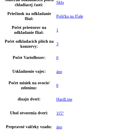
Farba krytu:
Strieborná
Doraz dverí:
vpravo s možnosťou výmeny
Hliníková rukoväť s integrovanou
Rukoväť:
mechanikou otvárania
Teplotný rozsah chladiacej
+1 °C až +9 °C
časti:
Regulovateľné chladiace
2
okruhy:
Teplotné zóny:
2
Detská poistka:
áno
SuperCool:
áno