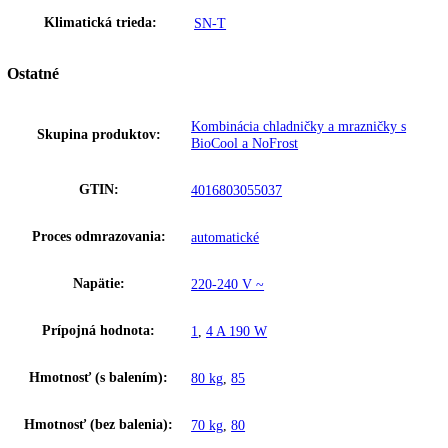
chladiaca a mraziaca časť si uchovajú správne teploty a splnia vaše rô
požiadavky na chladenie.
IceMaker s s nádržkou na vodu
IceMaker s nádržkou na vodu s objemom 1,2 litra ponúka inovatívne
riešenie pri nedostatočnej kvalite vody resp. chýbajúcom vodovode. K
plneniu sa dá pohodlne vybrať.
Upozornenie:
Aj napriek dôkladnej aktualizácii údajov si vyhradz
právo na technické zmeny, chyby a odchýlky od obsahov obrázkov a 
k pôvodnému zariadeniu.
Zakladné parametre
Trieda energetickej efektivity:
D
Spotreba energie za 24 hodín:
0
,
575 kWh / 24 h