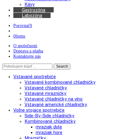
Chladničky na víno
Kávovary
Automatické kávovary
Kávy
Gastrozóna
Labozóna
Porovnať
0
0
Items
O spoločnosti
Doprava a platba
Kontaktujte nás
Search
Search
here
Vstavané spotrebiče
Vstavané kombinované chladničky
Vstavané chladničky
Vstavané mrazničky
Vstavané chladničky na víno
Vstavané americké chladničky
Voľne stojace spotrebiče