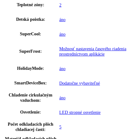
Proces odmrazovania:
automatické
Napätie:
220-240 V ~
Prípojná hodnota:
1
,
4 A 190 W
Hmotnosť (s balením):
80 kg
,
85
Hmotnosť (bez balenia):
70 kg
,
80
Teplotný rozsah mraziacej
-14 °C až -26 °C
časti:
Ukazovateľ teploty:
Chladiaca a mraziaca časť
Varovný signál pri poruche:
Optický a zvukový
Materiál bočných stien:
Oceľ