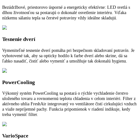
uskladnených potravín. Prepnutie z teploty +2 °C v chladiacej časti n
pôvodnú teplotu sa vykonáva s riadením podľa času a množstva a pris
k úspore energie.
SuperFrost
SuperFrost vytvára rezervy chladu pre zmrazenie čerstvých uskladne
potravín, ktoré je šetrné voči vitamínom. Prepnutie z teploty -32 °C v
mraziacej časti na pôvodnú teplotu sa vykonáva s riadením podľa času
množstva a prispieva k úspore energie.
Rukoväť s integrovanou mechanikou otvárania
Stabilne vyhotovené rukoväte s integrovanou mechanikou otvárania a
kvalitným vzhľadom umožňujú pohodlné otváranie dverí bez námahy
LED