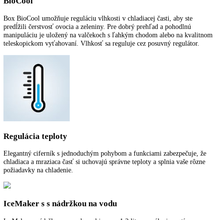
VarioSpace
Po vybratí mraziacich zásuviek a za nimi sa nachádzajúcimi sklenený
dvojitými dnami vznikne VarioSpace, čo je praktický systém pre
mimoriadne vysoký úložný priestor.
SmartDevice
Pri zariadeniach Liebherr s nápisom „SmartDevice“ umožňuje
SmartDeviceBox ovládanie zariadenia a využívanie ďalších služieb ce
počítač a mobilné koncové zariadenia. SmartDeviceBox sa dá objedna
príslušenstvo. U niektorých zariadeniach je SmartDeviceBox už
integrovaný, viete to rozpoznať podľa písmena „i“ v názve zariadenia
napríklad „KBi 4350“.
SmartSteel
SmartSteel výrazne znižuje viditeľnosť odtlačkov prstov. Vďaka ďal