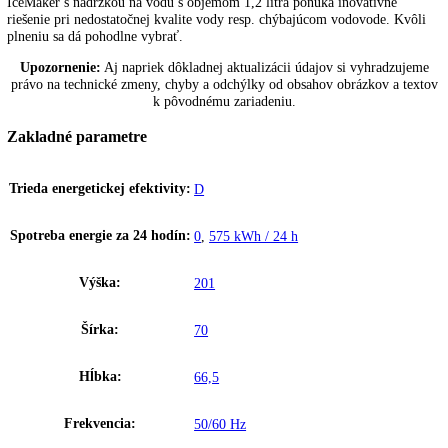
zušľachteniu ušľachtilej ocele sa povrchy zo SmartSteel mimoriadne 
čistia a sú výrazne odolnejšie proti poškrabaniu.
BioCool
Box BioCool umožňuje reguláciu vlhkosti v chladiacej časti, aby ste
predĺžili čerstvosť ovocia a zeleniny. Pre dobrý prehľad a pohodlnú
manipuláciu je uložený na valčekoch s ľahkým chodom alebo na kval
teleskopickom vyťahovaní. Vlhkosť sa reguluje cez posuvný regulátor
Regulácia teploty
Elegantný ciferník s jednoduchým pohybom a funkciami zabezpečuje,