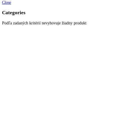
KITCHENZONE profesionál v oblasti gastro techniky
+421 910 644 244
info@kitchenzone.sk
www.kitchenzone.sk
Informácie
O spoločnosti
Možnosti dopravy a platby
Obchodné podmienky
Ochrana osobných údajov
Blog
Zákaznícky servis
Všetky produkty
Akciové produkty
Naše značky
Najčastejšie otázky