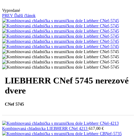
Automatické kávovary
Kavovary pakove
Kávy
Uncategorized
Úvod
Voľne stojace spotrebiče
Kombinované chladni
mraziak dole
LIEBHERR CNef 5745 nerezové dvere
Vypredané
PREV
Ďalší článok