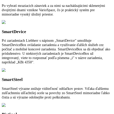
Bezúdržbové, priestorovo úsporné a energeticky efektívne: LED svetl
dlhou životnosťou sa postarajú o dokonalé osvetlenie interiéru. Vďak
nízkemu sálaniu tepla sa čerstvé potraviny vždy ideálne skladujú.
Tesnenie dverí
Vymeniteľné tesnenie dverí pomáha pri bezpečnom skladovaní potraví
vyhotovené tak, aby sa opticky hodilo k farbe dverí alebo skrine, dá s
ľahko nasadiť, čistiť alebo vymeniť a umožňuje tak dokonalú hygienu
PowerCooling
Výkonný systém PowerCooling sa postará o rýchle vychladenie čerst
uloženého tovaru a rovnomernú teplotu chladenia v celom interiéri. Fi
aktívneho uhlia FreshAir integrovaný vo ventilátore čistí cirkulujúci
a viaže nepríjemné pachy. Funkcia pripomienok v riadení indikuje, k
treba vymeniť filter.