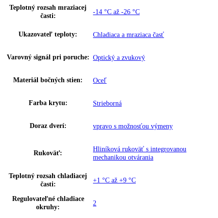
Výška:
201
Šírka:
70
Hĺbka:
66,5
Frekvencia:
50/60 Hz
Klimatická trieda:
SN-T
Ostatné
Kombinácia chladničky a mrazničky 
Skupina produktov:
BioCool a NoFrost
GTIN:
4016803055037