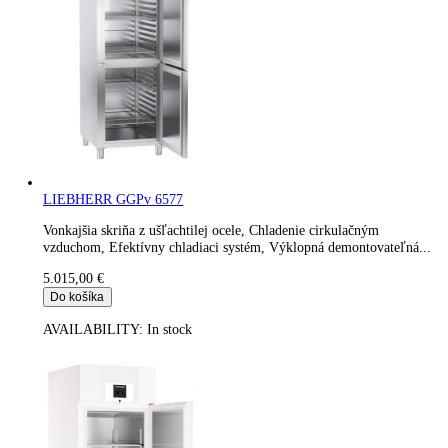
Vonkajšia skriňa z ušľachtilej ocele, Nožný pedálový otvárač,
Chladenie cirkulačným vzduchom, Efektívny chladiaci systém,.
4.297,00
€
Do košíka
AVAILABILITY:
In stock
LIEBHERR BGPv 6570 ProfiLine nerez 20plechov
Vonkajšia skriňa z ušľachtilej ocele, Chladenie cirkulačným
vzduchom, Efektívny chladiaci systém, Výklopná demontovateľ
4.378,80
€
Do košíka
AVAILABILITY:
In stock