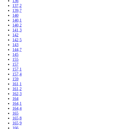
Presklenné dvere
Chladnie nápojov
Skriňové
Truhlicové
Vinotéky
Pekárne
Chladničky
Mrazničky
Výskum a laboratóriá
Kombinované laboratórne chladničky
Chladničky
Laboratórne
Skladovanie liekov
Mrazničky
Skriňové
Truhlicové -45 °C
Ultra nízka teplota -86 °C
Skladovanie výbušných látok
Kávovary
Automatické kávovary
Kavovary pakove
Kávy