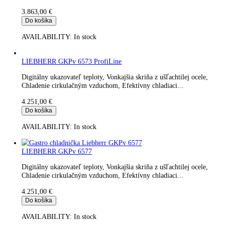
AVAILABILITY:
In stock
LIEBHERR BKPv 6570 ProfiLine nerez 20plechov
Digitálny ukazovateľ teploty, Vonkajšia skriňa z ušľachtilej ocel
Chladenie cirkulačným vzduchom, Efektívny chladiaci...
3.829,00
€
Do košíka
AVAILABILITY:
In stock
LIEBHERR GGPv 6570
Vonkajšia skriňa z ušľachtilej ocele, Chladenie cirkulačným
vzduchom, Efektívny chladiaci systém, Výklopná demontovateľ
3.863,00
€
Do košíka
AVAILABILITY:
In stock