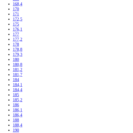
Uncategorized
Filtrovať podla výšky
102
104
117,5
122
122,5
123
123,6
124,1
125
135
136
137,2
139,7
140
140,1
140,2
141,3
142