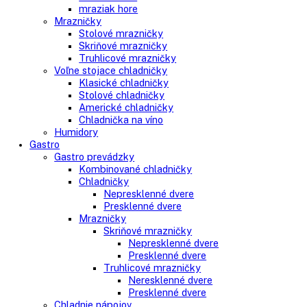
Vstavané americké chladničky
Voľne stojace spotrebiče
Side-By-Side chladničky
Kombinované chladničky
mraziak dole
mraziak hore
Mrazničky
Stolové mrazničky
Skriňové mrazničky
Truhlicové mrazničky
Voľne stojace chladničky
Klasické chladničky
Stolové chladničky
Americké chladničky
Chladnička na víno
Humidory
Gastro
Gastro prevádzky
Kombinované chladničky
Chladničky
Nepresklenné dvere
Presklenné dvere