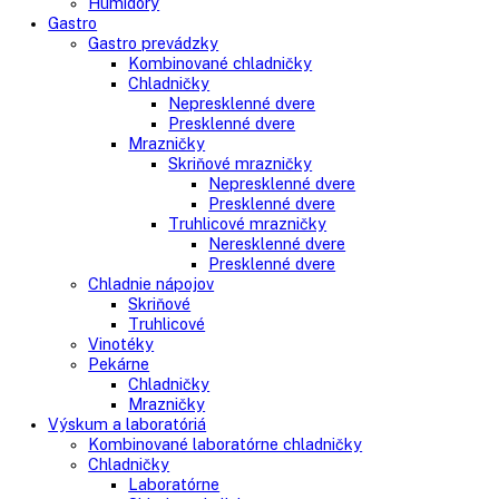
LIEBHERR LGPv 6527 MediLine Dvojdverová s elektronikou 
7.319,00
€
Do košíka
AVAILABILITY:
In stock
Close
Kategórie
Vstavané spotrebiče
Vstavané kombinované chladničky
Vstavané chladničky
Vstavané mrazničky
Vstavané chladničky na víno
Vstavané americké chladničky
Voľne stojace spotrebiče
Side-By-Side chladničky
Kombinované chladničky
mraziak dole