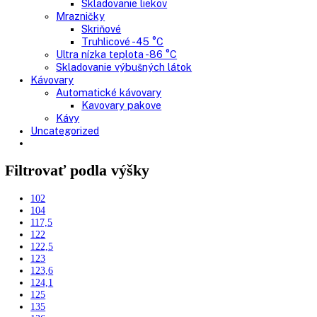
mraziak hore
Mrazničky
Stolové mrazničky
Skriňové mrazničky
Truhlicové mrazničky
Voľne stojace chladničky
Klasické chladničky
Stolové chladničky
Americké chladničky
Chladnička na víno
Humidory
Gastro
Gastro prevádzky
Kombinované chladničky
Chladničky
Nepresklenné dvere
Presklenné dvere
Mrazničky
Skriňové mrazničky
Nepresklenné dvere
Presklenné dvere
Truhlicové mrazničky
Neresklenné dvere