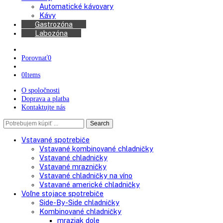
Americké chladničky
Chladničky na víno
Kávovary
Automatické kávovary
Kávy
Gastrozóna
Labozóna
Porovnať
0
0
Items
O spoločnosti
Doprava a platba
Kontaktujte nás
Search
Search
here
Vstavané spotrebiče
Vstavané kombinované chladničky
Vstavané chladničky
Vstavané mrazničky
Vstavané chladničky na víno