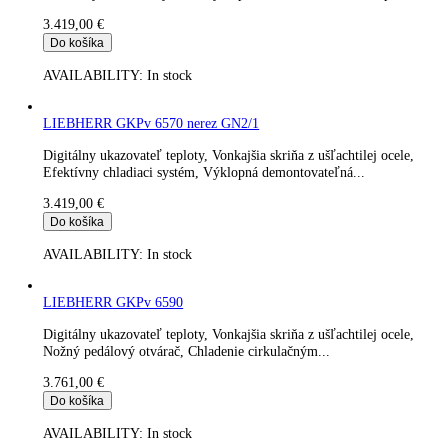
Digitálny ukazovateľ teploty, Vonkajšia skriňa z ušľachtilej ocel
Efektívny chladiaci systém, Výklopná demontovateľná...
3.238,80
€
Do košíka
AVAILABILITY:
In stock
LIEBHERR BKPv 6520 ProfiLine biela 20plechov
Digitálny ukazovateľ teploty, Chladenie cirkulačným vzduchom
Efektívny chladiaci systém, Výklopná demontovateľná záslepka
3.419,00
€
Do košíka
AVAILABILITY:
In stock
LIEBHERR GKPv 6570 nerez GN2/1
Digitálny ukazovateľ teploty, Vonkajšia skriňa z ušľachtilej ocel
Efektívny chladiaci systém, Výklopná demontovateľná...