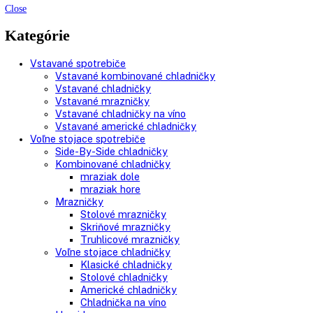
AVAILABILITY:
In stock
LIEBHERR LGPv 6520 MediLine s elektronikou Komfort
6.359,00
€
Do košíka
AVAILABILITY:
In stock