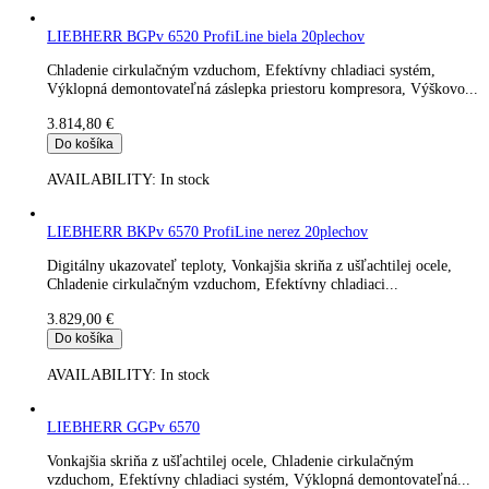
3.419,00
€
Do košíka
AVAILABILITY:
In stock
LIEBHERR GKPv 6590
Digitálny ukazovateľ teploty, Vonkajšia skriňa z ušľachtilej ocel
Nožný pedálový otvárač, Chladenie cirkulačným...
3.761,00
€
Do košíka
AVAILABILITY:
In stock
LIEBHERR BGPv 6520 ProfiLine biela 20plechov
Chladenie cirkulačným vzduchom, Efektívny chladiaci systém,
Výklopná demontovateľná záslepka priestoru kompresora, Výšk
3.814,80
€
Do košíka