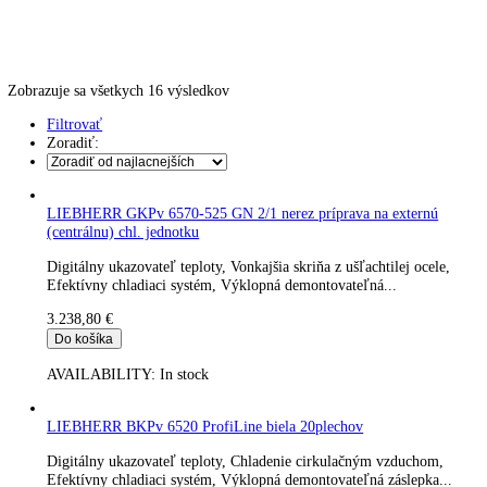
Skladovanie výbušných látok
Kávovary
Automatické kávovary
Kavovary pakove
Kávy
Uncategorized
Úvod
Produkt Šírka
70
Zobrazuje sa všetkych 16 výsledkov
Filtrovať
Zoradiť:
LIEBHERR GKPv 6570-525 GN 2/1 nerez príprava na externú
(centrálnu) chl. jednotku