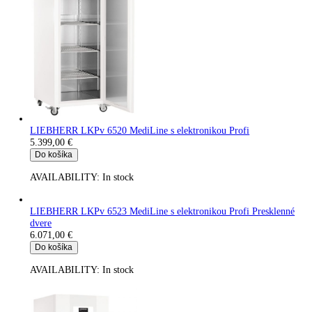
LIEBHERR GGPv 6577
Vonkajšia skriňa z ušľachtilej ocele, Chladenie cirkulačným
vzduchom, Efektívny chladiaci systém, Výklopná demontovateľ
5.015,00
€
Do košíka
AVAILABILITY:
In stock