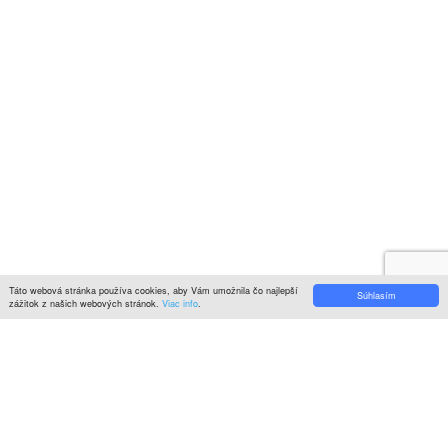
© 2022
KITCHENZONE
│ Vytvorené spoločnosťou
Digital Garden
Search here
Hlavné menu
Close
Môj košík
Close
Viewed
Naposledy prezreté
Close
Close
Close
Categories