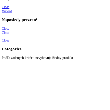
94
Filtrovanie podla ceny
Cena:
3.238 €
—
7.319 €
Reset
No products were found matching your selection.
KITCHENZONE profesionál v oblasti gastro techniky
+421 910 644 244
info@kitchenzone.sk
www.kitchenzone.sk
Informácie
O spoločnosti
Možnosti dopravy a platby