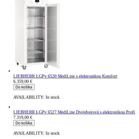
LIEBHERR LKPv 6520 MediLine s elektronikou Profi
5.399,00
€
Do košíka
AVAILABILITY:
In stock
LIEBHERR LKPv 6523 MediLine s elektronikou Profi Preskl
dvere
6.071,00
€
Do košíka