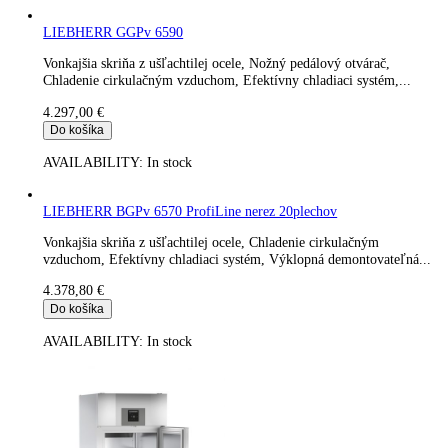
LIEBHERR GKPv 6573 ProfiLine
Digitálny ukazovateľ teploty, Vonkajšia skriňa z ušľachtilej ocel
Chladenie cirkulačným vzduchom, Efektívny chladiaci...
4.251,00
€
Do košíka
AVAILABILITY:
In stock
LIEBHERR GKPv 6577
Digitálny ukazovateľ teploty, Vonkajšia skriňa z ušľachtilej ocel
Chladenie cirkulačným vzduchom, Efektívny chladiaci...
4.251,00
€
Do košíka
AVAILABILITY:
In stock
LIEBHERR GGPv 6590