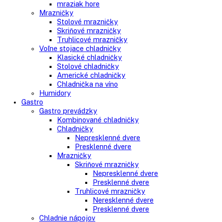
AVAILABILITY:
In stock
Close
Kategórie
Vstavané spotrebiče
Vstavané kombinované chladničky
Vstavané chladničky
Vstavané mrazničky
Vstavané chladničky na víno
Vstavané americké chladničky
Voľne stojace spotrebiče
Side-By-Side chladničky
Kombinované chladničky
mraziak dole
mraziak hore
Mrazničky
Stolové mrazničky
Skriňové mrazničky
Truhlicové mrazničky