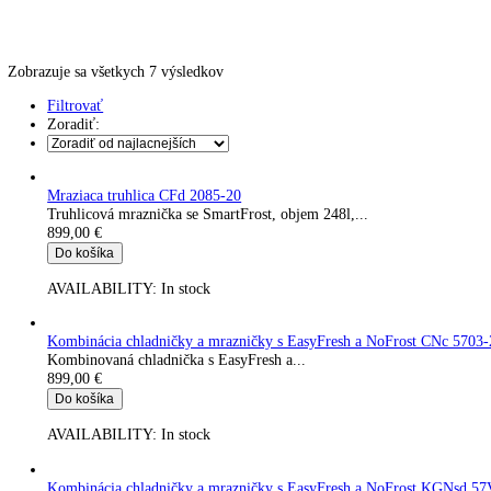
Kávovary
Automatické kávovary
Kavovary pakove
Kávy
Uncategorized
Úvod
Produkt Spotreba energie za rok
162 kWh/ročne
Zobrazuje sa všetkych 7 výsledkov
Filtrovať
Zoradiť:
Mraziaca truhlica CFd 2085-20
Truhlicová mraznička se SmartFrost, objem 248l,...
899,00
€