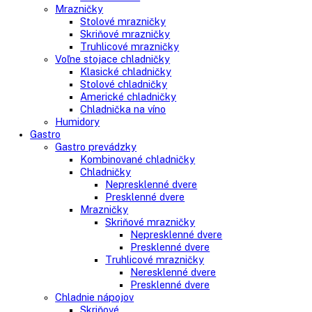
Voľne stojace spotrebiče
Side-By-Side chladničky
Kombinované chladničky
mraziak dole
mraziak hore
Mrazničky
Stolové mrazničky
Skriňové mrazničky
Truhlicové mrazničky
Voľne stojace chladničky
Klasické chladničky
Stolové chladničky
Americké chladničky
Chladnička na víno
Humidory
Gastro
Gastro prevádzky
Kombinované chladničky
Chladničky
Nepresklenné dvere
Presklenné dvere
Mrazničky