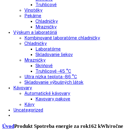
Skriňové mrazničky
Nepresklenné dvere
Presklenné dvere
Truhlicové mrazničky
Neresklenné dvere
Presklenné dvere
Chladnie nápojov
Skriňové
Truhlicové
Vinotéky
Pekárne
Chladničky
Mrazničky
Výskum a laboratóriá
Kombinované laboratórne chladničky
Chladničky
Laboratórne
Skladovanie liekov
Mrazničky
Skriňové
Truhlicové -45 °C
Ultra nízka teplota -86 °C
Skladovanie výbušných látok