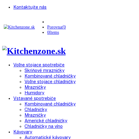
Kontaktujte nás
Porovnať
0
0
Items
Voľne stojace spotrebiče
Skriňové mrazničky
Kombinované chladničky
Voľne stojace chladničky
Mrazničky
Humidory
Vstavané spotrebiče
Kombinované chladničky
Chladničky
Mrazničky
Americké chladničky