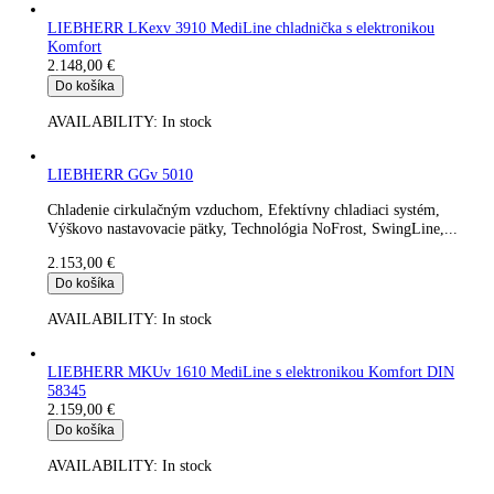
Chladenie cirkulačným vzduchom, Efektívny chladiaci...
1.970,00
€
Do košíka
AVAILABILITY:
In stock
LIEBHERR GCv 4010 biela ProfiLine kombinovaná chladničk
/mraznička
1.994,00
€
Do košíka
AVAILABILITY:
In stock