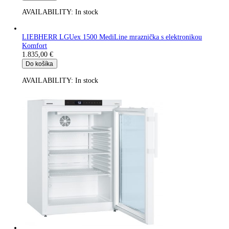
LIEBHERR GG 4010
Efektívny chladiaci systém, SwingLine, Teplotný poplach,
Ekologické chladiace prostriedky, Vymeniteľný doraz...
1.708,00
€
Do košíka
AVAILABILITY:
In stock
LIEBHERR LKUexv 1610 MediLine s elektronikou Komfort
1.775,00
€
Do košíka
AVAILABILITY:
In stock
LIEBHERR GKv 6460
Digitálny ukazovateľ teploty, Vonkajšia skriňa z ušľachtilej ocel
Chladenie cirkulačným vzduchom, Efektívny chladiaci...