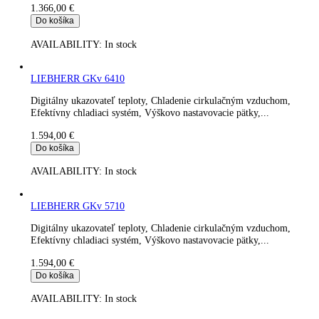
Digitálny ukazovateľ teploty, Vonkajšia skriňa z ušľachtilej ocel
Chladenie cirkulačným vzduchom, Efektívny chladiaci...
1.219,00
€
Do košíka
AVAILABILITY:
In stock