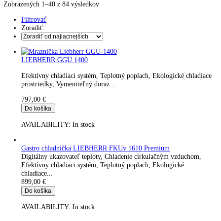
Kávy
Uncategorized
Úvod
Produkt Ovládanie
Elektronické riadenie
Zobrazených 1–40 z 84 výsledkov
Filtrovať
Zoradiť:
LIEBHERR GGU 1400
Efektívny chladiaci systém, Teplotný poplach, Ekologické chla
prostriedky, Vymeniteľný doraz...
797,00
€
Do košíka