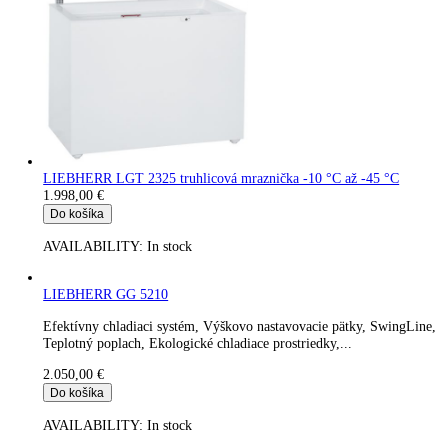
LIEBHERR GG 4060
Vonkajšia skriňa z ušľachtilej ocele, Efektívny chladiaci systém
SwingLine, Teplotný poplach, Ekologické chladiace prostriedky
1.856,00
€
Do košíka
AVAILABILITY:
In stock
LIEBHERR GKvbs 5760
Digitálny ukazovateľ teploty, Vonkajšia skriňa z ušľachtilej ocel
Chladenie cirkulačným vzduchom, Efektívny chladiaci...
1.936,00
€
Do košíka
AVAILABILITY:
In stock
LIEBHERR GKv 5790
Digitálny ukazovateľ teploty, Vonkajšia skriňa z ušľachtilej ocel