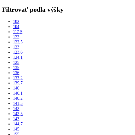
Close
Kategórie
Vstavané spotrebiče
Vstavané kombinované chladničky
Vstavané chladničky
Vstavané mrazničky
Vstavané chladničky na víno
Vstavané americké chladničky
Voľne stojace spotrebiče
Side-By-Side chladničky
Kombinované chladničky
mraziak dole
mraziak hore
Mrazničky
Stolové mrazničky
Skriňové mrazničky
Truhlicové mrazničky
Voľne stojace chladničky
Klasické chladničky