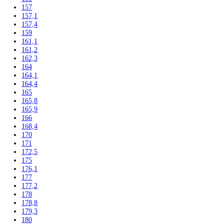
Stolové chladničky
Americké chladničky
Chladnička na víno
Humidory
Gastro
Gastro prevádzky
Kombinované chladničky
Chladničky
Nepresklenné dvere
Presklenné dvere
Mrazničky
Skriňové mrazničky
Nepresklenné dvere
Presklenné dvere
Truhlicové mrazničky
Neresklenné dvere
Presklenné dvere
Chladnie nápojov
Skriňové
Truhlicové
Vinotéky
Pekárne
Chladničky
Mrazničky