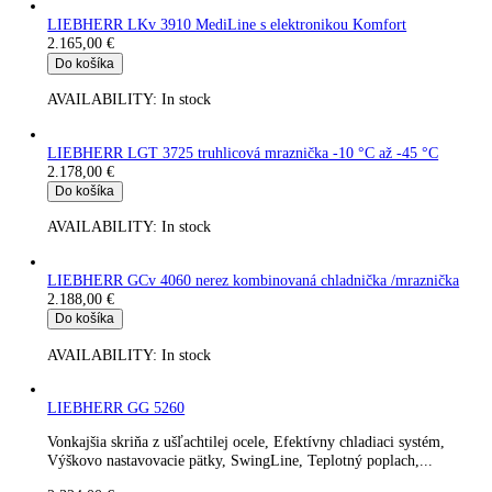
LIEBHERR LGT 2325 truhlicová mraznička -10 °C až -45 °C
1.998,00
€
Do košíka
AVAILABILITY:
In stock
LIEBHERR GG 5210
Efektívny chladiaci systém, Výškovo nastavovacie pätky, Swin
Teplotný poplach, Ekologické chladiace prostriedky,...
2.050,00
€
Do košíka
AVAILABILITY:
In stock