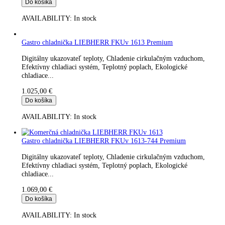
LIEBHERR GGU 1550
Vonkajšia skriňa z ušľachtilej ocele, Efektívny chladiaci systém
Teplotný poplach, Ekologické chladiace prostriedky,...
1.025,00
€
Do košíka
AVAILABILITY:
In stock
Gastro chladnička LIEBHERR FKUv 1613 Premium