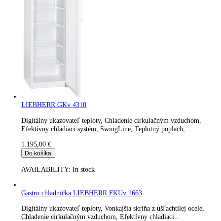
Digitálny ukazovateľ teploty, Vonkajšia skriňa z ušľachtilej ocel
Chladenie cirkulačným vzduchom, Efektívny chladiaci...
1.093,00
€
Do košíka
AVAILABILITY:
In stock
LIEBHERR Fv 913
Digitálny ukazovateľ teploty, Chladenie cirkulačným vzduchom
Efektívny chladiaci systém, Technológia NoFrost, Teplotný
poplach,...
1.184,00
€
Do košíka
AVAILABILITY:
In stock