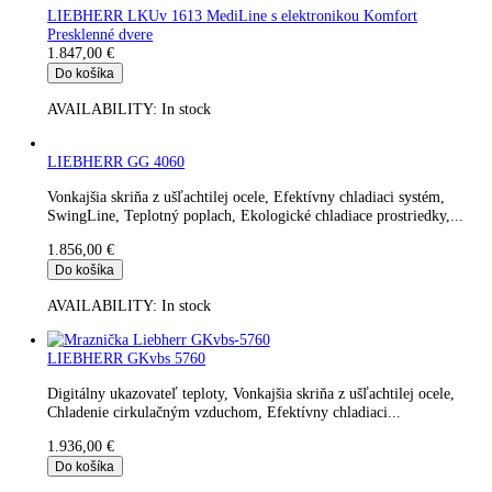
1.822,00
€
Do košíka
AVAILABILITY:
In stock
LIEBHERR GKv 5760
Digitálny ukazovateľ teploty, Vonkajšia skriňa z ušľachtilej ocel
Chladenie cirkulačným vzduchom, Efektívny chladiaci...
1.822,00
€
Do košíka
AVAILABILITY:
In stock
LIEBHERR LGUex 1500 MediLine mraznička s elektronikou
Komfort
1.835,00
€
Do košíka
AVAILABILITY:
In stock