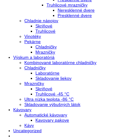
Do košíka
AVAILABILITY:
In stock
LIEBHERR LGex 3410 MediLine mraznička s elektronikou K
2.370,00
€
Do košíka
AVAILABILITY:
In stock
Gastro mraznička LIEBHERR GGv 5860
Vonkajšia skriňa z ušľachtilej ocele, Chladenie cirkulačným
vzduchom, Efektívny chladiaci systém, Výškovo nastavovacie
pätky,...
2.398,80
€
Do košíka
AVAILABILITY:
In stock
1
2
3