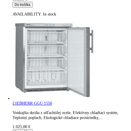
LIEBHERR GGUesf 1405
Efektívny chladiaci systém, Teplotný poplach, Ekologické chla
prostriedky, Vymeniteľný doraz...
911,00
€
Do košíka
AVAILABILITY:
In stock
Gastro chladnička LIEBHERR FKUv 1610-744 Premium
Digitálny ukazovateľ teploty, Chladenie cirkulačným vzduchom
Efektívny chladiaci systém, Teplotný poplach, Ekologické
chladiace...
956,00
€
Do košíka
AVAILABILITY:
In stock