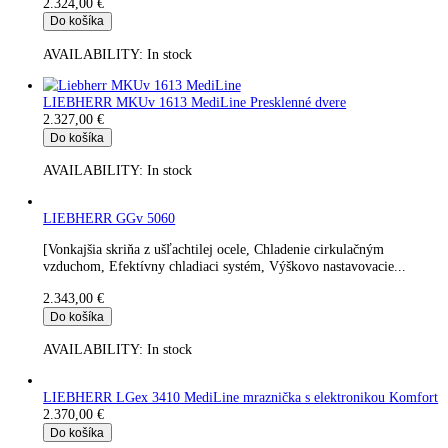
LIEBHERR LKexv 3910 MediLine chladnička s elektronikou
Komfort
2.148,00
€
Do košíka
AVAILABILITY:
In stock
LIEBHERR GGv 5010
Chladenie cirkulačným vzduchom, Efektívny chladiaci systém,
Výškovo nastavovacie pätky, Technológia NoFrost, SwingLine,.
2.153,00
€
Do košíka
AVAILABILITY:
In stock
LIEBHERR MKUv 1610 MediLine s elektronikou Komfort D
58345
2.159,00
€
Do košíka