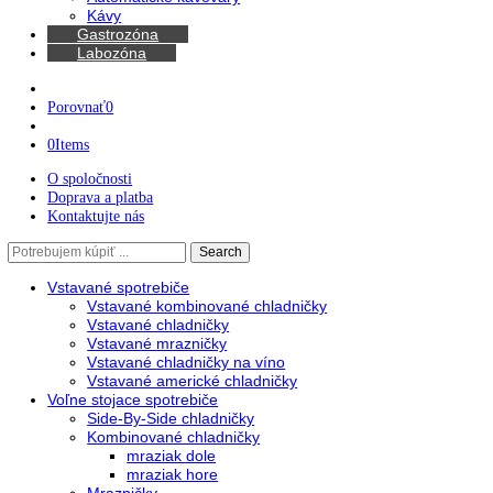
Chladničky na víno
Kávovary
Automatické kávovary
Kávy
Gastrozóna
Labozóna
Porovnať
0
0
Items
O spoločnosti
Doprava a platba
Kontaktujte nás
Search
Search
here
Vstavané spotrebiče
Vstavané kombinované chladničky
Vstavané chladničky
Vstavané mrazničky
Vstavané chladničky na víno
Vstavané americké chladničky