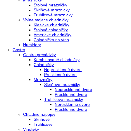
Voľne stojace spotrebiče
Side-By-Side chladničky
Kombinované chladničky
mraziak dole
mraziak hore
Mrazničky
Stolové mrazničky
Skriňové mrazničky
Truhlicové mrazničky
Voľne stojace chladničky
Klasické chladničky
Stolové chladničky
Americké chladničky
Chladnička na víno
Humidory
Gastro
Gastro prevádzky
Kombinované chladničky
Chladničky
Nepresklenné dvere
Presklenné dvere
Mrazničky
Skriňové mrazničky
Nepresklenné dvere