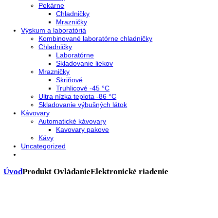
Presklenné dvere
Truhlicové mrazničky
Neresklenné dvere
Presklenné dvere
Chladnie nápojov
Skriňové
Truhlicové
Vinotéky
Pekárne
Chladničky
Mrazničky
Výskum a laboratóriá
Kombinované laboratórne chladničky
Chladničky
Laboratórne
Skladovanie liekov
Mrazničky
Skriňové
Truhlicové -45 °C
Ultra nízka teplota -86 °C
Skladovanie výbušných látok
Kávovary
Automatické kávovary
Kavovary pakove