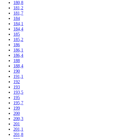
Výskum a laboratóriá
Kombinované laboratórne chladničky
Chladničky
Laboratórne
Skladovanie liekov
Mrazničky
Skriňové
Truhlicové -45 °C
Ultra nízka teplota -86 °C
Skladovanie výbušných látok
Kávovary
Automatické kávovary
Kavovary pakove
Kávy
Uncategorized
Filtrovať podla výšky
102
104
117,5
122