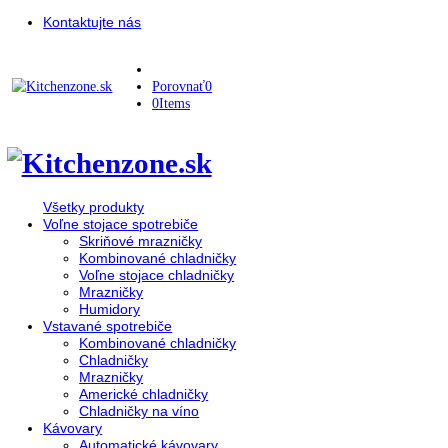
Kontaktujte nás
Porovnať
0
0
Items
Všetky produkty
Voľne stojace spotrebiče
Skriňové mrazničky
Kombinované chladničky
Voľne stojace chladničky
Mrazničky
Humidory
Vstavané spotrebiče
Kombinované chladničky
Chladničky
Mrazničky
Americké chladničky