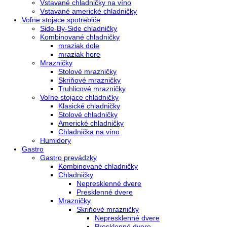
LIEBHERR GG 5260
Vonkajšia skriňa z ušľachtilej ocele, Efektívny chladiaci systém
Výškovo nastavovacie pätky, SwingLine, Teplotný poplach,...
2.324,00
€
Do košíka
AVAILABILITY:
In stock
LIEBHERR MKUv 1613 MediLine Presklenné dvere
2.327,00
€
Do košíka
AVAILABILITY:
In stock
LIEBHERR GGv 5060
[Vonkajšia skriňa z ušľachtilej ocele, Chladenie cirkulačným
vzduchom, Efektívny chladiaci systém, Výškovo nastavovacie..
2.343,00
€