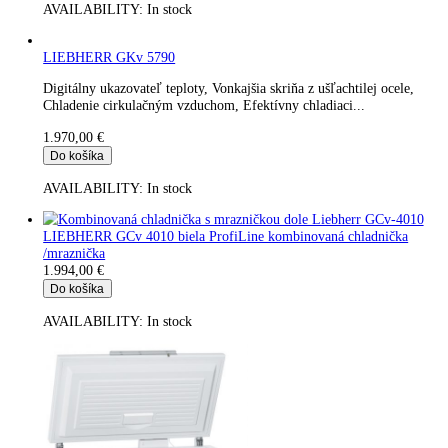
LIEBHERR LKUv 1613 MediLine s elektronikou Komfort
Presklenné dvere
1.847,00
€
Do košíka
AVAILABILITY:
In stock