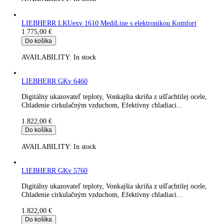
Digitálny ukazovateľ teploty, Chladenie cirkulačným vzduchom
Efektívny chladiaci systém, Výškovo nastavovacie pätky,...
1.594,00
€
Do košíka
AVAILABILITY:
In stock
LIEBHERR GKv 5730
Digitálny ukazovateľ teploty, Chladenie cirkulačným vzduchom
Efektívny chladiaci systém, Výškovo nastavovacie pätky,...
1.594,00
€
Do košíka
AVAILABILITY:
In stock
LIEBHERR LKUv 1610 MediLine s elektronikou Komfort
1.703,00
€
Do košíka
AVAILABILITY:
In stock