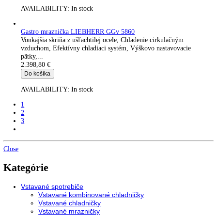
AVAILABILITY:
In stock
LIEBHERR LKv 3910 MediLine s elektronikou Komfort
2.165,00
€
Do košíka
AVAILABILITY:
In stock
LIEBHERR LGT 3725 truhlicová mraznička -10 °C až -45 °C
2.178,00
€
Do košíka
AVAILABILITY:
In stock
LIEBHERR GCv 4060 nerez kombinovaná chladnička /mrazni
2.188,00
€
Do košíka
AVAILABILITY:
In stock