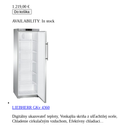
LIEBHERR GKv 4310
Digitálny ukazovateľ teploty, Chladenie cirkulačným vzduchom
Efektívny chladiaci systém, SwingLine, Teplotný poplach,...
1.195,00
€
Do košíka
AVAILABILITY:
In stock
Gastro chladnička LIEBHERR FKUv 1663