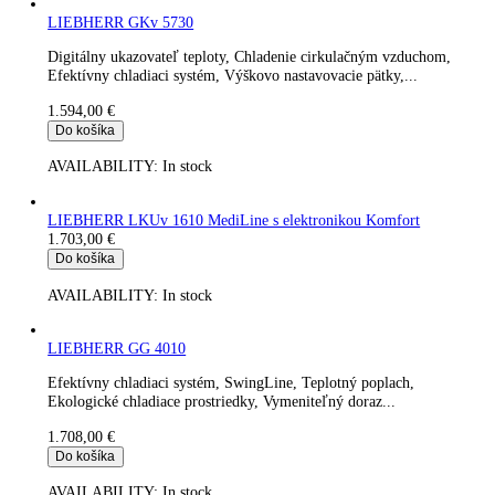
LIEBHERR GKv 4360
Digitálny ukazovateľ teploty, Vonkajšia skriňa z ušľachtilej ocel
Chladenie cirkulačným vzduchom, Efektívny chladiaci...
1.366,00
€
Do košíka
AVAILABILITY:
In stock
LIEBHERR GKv 6410
Digitálny ukazovateľ teploty, Chladenie cirkulačným vzduchom
Efektívny chladiaci systém, Výškovo nastavovacie pätky,...
1.594,00
€
Do košíka
AVAILABILITY:
In stock
LIEBHERR GKv 5710