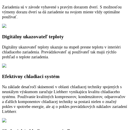
Chladenie cirkulačným vzduchom
Vysokovýkonné ventilátory sa starajú o rýchle vychladenie čerstvo
uloženého tovaru a rovnomernú teplotu chladenia v celom interiéri.
Vymeniteľný doraz dverí
Zariadenia sú v závode vybavené s pravým dorazom dverí. S možnos
výmeny dorazu dverí sa dá zariadenie na svojom mieste vždy optimál
používať.