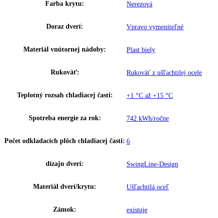
Chladiaci prostriedok:
R 600a
Chladiaci systém chladiacej časti:
Dynamický
Napätie:
220-240 V ~
Prípojná hodnota:
0 A
,
2
Hmotnosť (s balením):
00 kg
,
78
Hmotnosť (bez balenia):
00 kg
,
72
Ovládanie:
Elektronické riadenie
Ukazovateľ teploty:
Vonkajšie digitálne