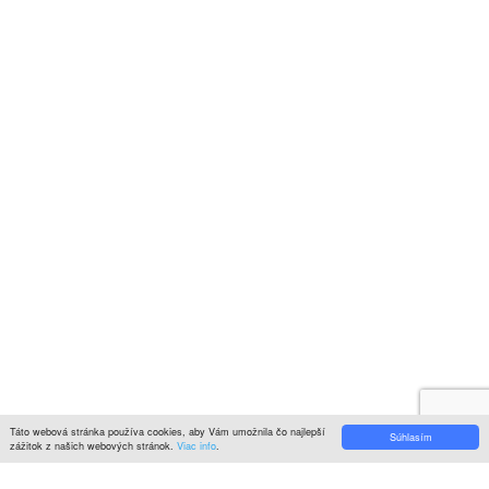
© 2022
KITCHENZONE
│ Vytvorené spoločnosťou
Digital Garden
Search here
Hlavné menu
Close
Môj košík
Close
Viewed
Naposledy prezreté
Close
Close
Close
Categories