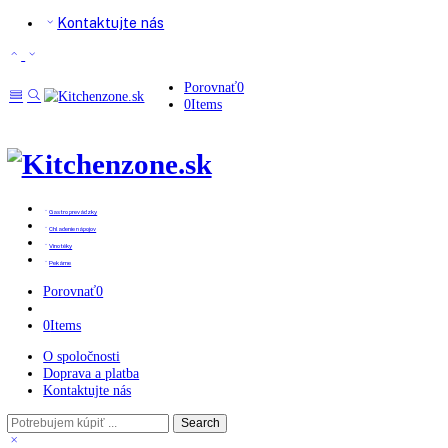
Kontaktujte nás
Porovnať
0
0
Items
Gastro prevádzky
Chladenie nápojov
Vinotéky
Pekárne
Porovnať
0
0
Items
O spoločnosti
Doprava a platba
Kontaktujte nás