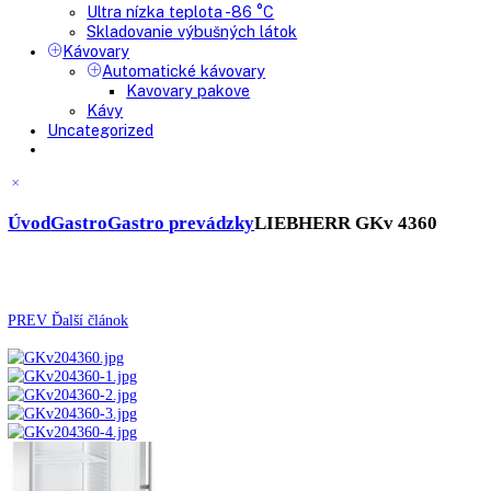
Výskum a laboratóriá
Kombinované laboratórne chladničky
Chladničky
Laboratórne
Skladovanie liekov
Mrazničky
Skriňové
Truhlicové -45 °C
Ultra nízka teplota -86 °C
Skladovanie výbušných látok
Kávovary
Automatické kávovary
Kavovary pakove
Kávy
Uncategorized
Úvod
Gastro
Gastro prevádzky
LIEBHERR GKv 4360