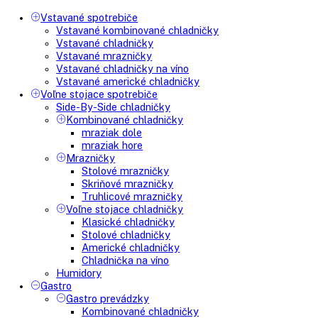
Search
Search
here
Vstavané spotrebiče
Vstavané kombinované chladničky
Vstavané chladničky
Vstavané mrazničky
Vstavané chladničky na víno
Vstavané americké chladničky
Voľne stojace spotrebiče
Side-By-Side chladničky
Kombinované chladničky
mraziak dole
mraziak hore
Mrazničky
Stolové mrazničky
Skriňové mrazničky
Truhlicové mrazničky
Voľne stojace chladničky
Klasické chladničky
Stolové chladničky
Americké chladničky