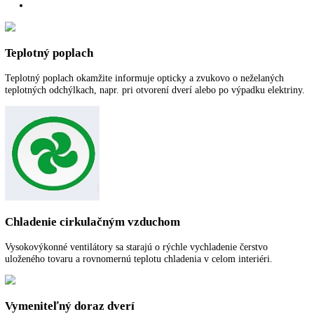
Rozmery (VxŠxH):
190 cm x 59,7 cm x 68 cm
Užitočný objem celkom:
327 l
Spotreba energie za rok:
742 kWh/ročne
Pre viac informácií o 5 ročnej záruke na spo
LIEBHERR
kliknite tu
.
Funkcie a vybavenie
Popis
Ďalšie informácie
K stiahnutiu
Teplotný poplach
Teplotný poplach okamžite informuje opticky a zvukovo o neželanýc
teplotných odchýlkach, napr. pri otvorení dverí alebo po výpadku elek