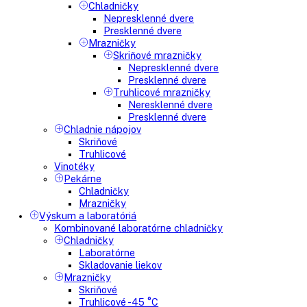
Chladnička na víno
Humidory
Gastro
Gastro prevádzky
Kombinované chladničky
Chladničky
Nepresklenné dvere
Presklenné dvere
Mrazničky
Skriňové mrazničky
Nepresklenné dvere
Presklenné dvere
Truhlicové mrazničky
Neresklenné dvere
Presklenné dvere
Chladnie nápojov
Skriňové
Truhlicové
Vinotéky
Pekárne
Chladničky
Mrazničky