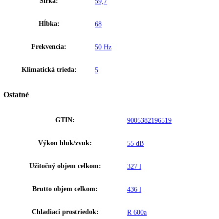
neustálym výskumom zaručuje Liebherr vynikajúcu kvalitu chladiace
systému. Používanie kvalitných kompresorov, kondenzátorov, odparo
a ďalších komponentov chladiacej techniky sa postará nielen o značný
pokles v spotrebe energie, ale aj o pokles prevádzkových nákladov za
Liebherr.
Upozornenie:
Aj napriek dôkladnej aktualizácii údajov si vyhradz
právo na technické zmeny, chyby a odchýlky od obsahov obrázkov a 
k pôvodnému zariadeniu.
Chladiace zariadenia
Zakladné parametre
Trieda energetickej efektivity:
D
Spotreba energie za 24 hodín:
031 kWh / 24 h
,
2
Výška:
190