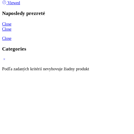
Informácie
O spoločnosti
Možnosti dopravy a platby
Obchodné podmienky
Ochrana osobných údajov
Blog
Zákaznícky servis
Všetky produkty
Akciové produkty
Naše značky
Najčastejšie otázky
Kontaktujte nás
Newsletter
Prihláste sa k odberu newslettera a získajte zaujímavé rady, prehľad o
všetkých novinkách, akciách a ponukách.