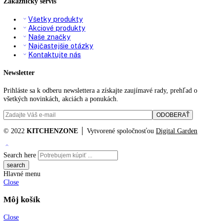
dizajn dverí:
SwingLine-Design
Materiál dverí/krytu:
Ušľachtilá oceľ
Zámok:
existuje
Návod na použitie
PDF Súbor
Katalógové číslo:
GKv 4360
Kategórií:
Gastro prevádzky
Značky:
no
funkcie
KITCHENZONE profesionál v oblasti gastro techniky
+421 910 644 244
info@kitchenzone.sk
www.kitchenzone.sk