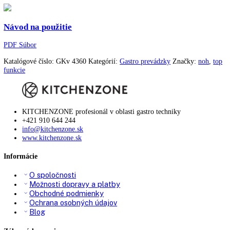
Varovný signál pri poruche:
Optický a zvukový
Materiál bočných stien:
Ušľachtilá oceľ
Farba krytu:
Nerezová
Doraz dverí:
Vpravo vymeniteľné
Materiál vnútornej nádoby:
Plast biely
Rukoväť:
Rukoväť z ušľachtilej oc
Teplotný rozsah chladiacej časti:
+1 °C až +15 °C
Spotreba energie za rok:
742 kWh/ročne
Počet odkladacích plôch chladiacej časti:
6