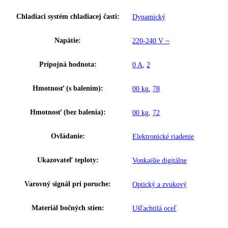
Šírka:
59,7
Hĺbka:
68
Frekvencia:
50 Hz
Klimatická trieda:
5
Ostatné
GTIN:
9005382196519
Výkon hluk/zvuk:
55 dB
Užitočný objem celkom:
327 l
Brutto objem celkom:
436 l