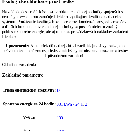
Digitálny ukazovateľ teploty
Digitálny ukazovateľ teploty ukazuje na stupeň presne teplotu v interi
chladiaceho zariadenia. Prevádzkovateľ aj používateľ tak majú rýchlo
prehľad o teplote zariadenia.
Efektívny chladiaci systém
Na základe desaťročí skúseností v oblasti chladiacej techniky spojenýc
neustálym výskumom zaručuje Liebherr vynikajúcu kvalitu chladiace
systému. Používanie kvalitných kompresorov, kondenzátorov, odparo
a ďalších komponentov chladiacej techniky sa postará nielen o značný
pokles v spotrebe energie, ale aj o pokles prevádzkových nákladov za
Liebherr.
Ekologické chladiace prostriedky
Na základe desaťročí skúseností v oblasti chladiacej techniky spojenýc