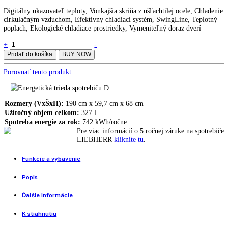
GKv 4360
LIEBHERR EFE 1500 zmrzlinová plné rovné veko
797,00
€
LIEBHERR Fv 913
1.184,00
€
1.366,00
€
Digitálny ukazovateľ teploty, Vonkajšia skriňa z ušľachtilej ocele, Ch
cirkulačným vzduchom, Efektívny chladiaci systém, SwingLine, Tepl
poplach, Ekologické chladiace prostriedky, Vymeniteľný doraz dverí
LIEBHERR
+
-
GKv
Pridať do košíka
BUY NOW
4360
quantity
Porovnať tento produkt