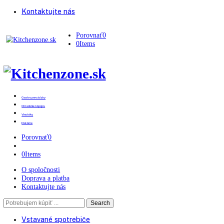
Kontaktujte nás
Porovnať
0
0
Items
Gastro prevádzky
Chladenie nápojov
Vinotéky
Pekárne
Porovnať
0
0
Items
O spoločnosti
Doprava a platba
Kontaktujte nás