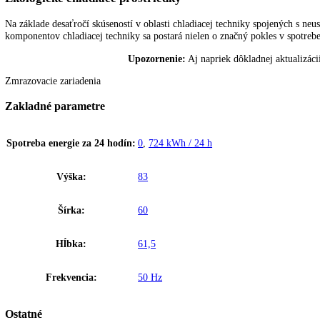
Vymeniteľný doraz dverí
Zariadenia sú v závode vybavené s pravým dorazom dverí. S možnosť
Efektívny chladiaci systém
Na základe desaťročí skúseností v oblasti chladiacej techniky spoje
komponentov chladiacej techniky sa postará nielen o značný pokles v 
Ekologické chladiace prostriedky
Na základe desaťročí skúseností v oblasti chladiacej techniky spoje
komponentov chladiacej techniky sa postará nielen o značný pokles v 
Upozornenie:
Aj napriek dôkladnej akt
Zmrazovacie zariadenia