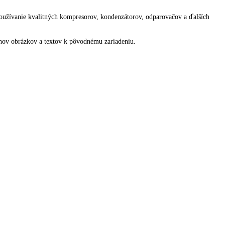
álne používať.
iaceho systému. Používanie kvalitných kompresorov, kondenzátorov, odp
bherr.
iaceho systému. Používanie kvalitných kompresorov, kondenzátorov, odp
bherr.
odchýlky od obsahov obrázkov a textov k pôvodnému zariadeniu.