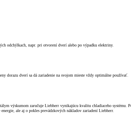
spotrebiče LIEBHERR
kliknite tu
.
teplotných odchýlkach, napr. pri otvorení dverí alebo po výpadku elek