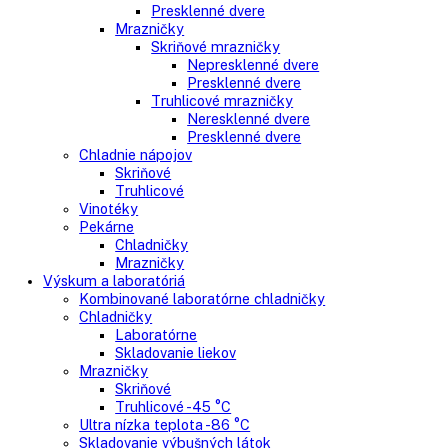
Gastro
Gastro prevádzky
Kombinované chladničky
Chladničky
Nepresklenné dvere
Presklenné dvere
Mrazničky
Skriňové mrazničky
Nepresklenné dvere
Presklenné dvere
Truhlicové mrazničky
Neresklenné dvere
Presklenné dvere
Chladnie nápojov
Skriňové
Truhlicové
Vinotéky
Pekárne
Chladničky
Mrazničky
Výskum a laboratóriá
Kombinované laboratórne chladničky