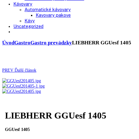
Chladničky
Laboratórne
Skladovanie liekov
Mrazničky
Skriňové
Truhlicové -45 °C
Ultra nízka teplota -86 °C
Skladovanie výbušných látok
Kávovary
Automatické kávovary
Kavovary pakove
Kávy
Uncategorized
Úvod
Gastro
Gastro prevádzky
LIEBHERR GGUesf 1
PREV
Ďalší článok