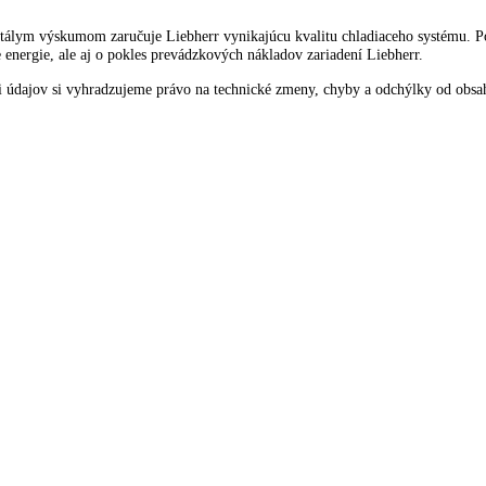
ou výmeny dorazu dverí sa dá zariadenie na svojom mieste vždy optim
ných s neustálym výskumom zaručuje Liebherr vynikajúcu kvalitu chlad
spotrebe energie, ale aj o pokles prevádzkových nákladov zariadení Lie
ných s neustálym výskumom zaručuje Liebherr vynikajúcu kvalitu chlad
spotrebe energie, ale aj o pokles prevádzkových nákladov zariadení Lie
ualizácii údajov si vyhradzujeme právo na technické zmeny, chyby a 