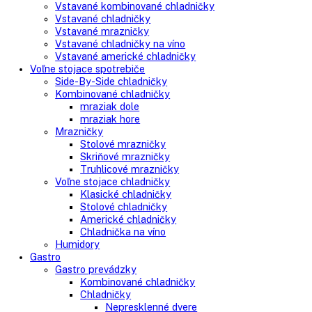
Search
Search
here
Vstavané spotrebiče
Vstavané kombinované chladničky
Vstavané chladničky
Vstavané mrazničky
Vstavané chladničky na víno
Vstavané americké chladničky
Voľne stojace spotrebiče
Side-By-Side chladničky
Kombinované chladničky
mraziak dole
mraziak hore
Mrazničky
Stolové mrazničky
Skriňové mrazničky
Truhlicové mrazničky
Voľne stojace chladničky
Klasické chladničky
Stolové chladničky
Americké chladničky
Chladnička na víno
Humidory