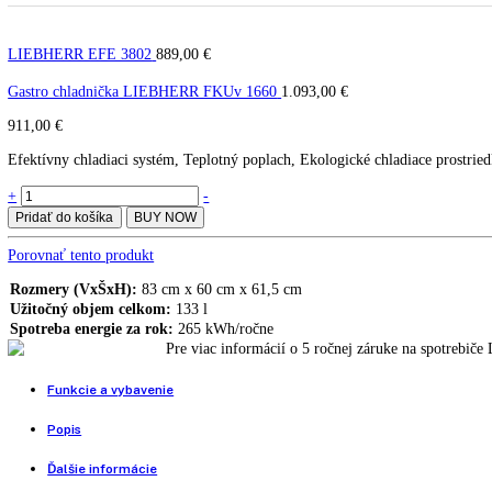
LIEBHERR GGUesf 1405
GGUesf 1405
LIEBHERR EFE 3802
889,00
€
Gastro chladnička LIEBHERR FKUv 1660
1.093,00
€
911,00
€
Efektívny chladiaci systém, Teplotný poplach, Ekologické chladiace 
LIEBHERR
+
-
GGUesf
Pridať do košíka
BUY NOW
1405