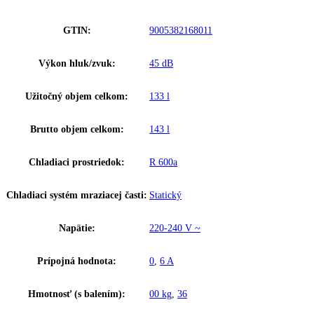
Zakladné parametre
Spotreba energie za 24 hodín:
0
,
724 kWh / 24 h
Výška:
83
Šírka:
60
Hĺbka:
61,5
Frekvencia:
50 Hz
Ostatné
GTIN:
9005382168011