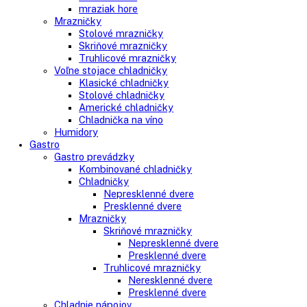
Vstavané americké chladničky
Voľne stojace spotrebiče
Side-By-Side chladničky
Kombinované chladničky
mraziak dole
mraziak hore
Mrazničky
Stolové mrazničky
Skriňové mrazničky
Truhlicové mrazničky
Voľne stojace chladničky
Klasické chladničky
Stolové chladničky
Americké chladničky
Chladnička na víno
Humidory
Gastro
Gastro prevádzky
Kombinované chladničky
Chladničky
Nepresklenné dvere
Presklenné dvere