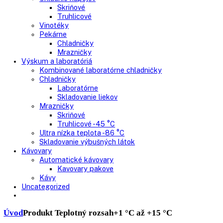
Mrazničky
Skriňové mrazničky
Nepresklenné dvere
Presklenné dvere
Truhlicové mrazničky
Neresklenné dvere
Presklenné dvere
Chladnie nápojov
Skriňové
Truhlicové
Vinotéky
Pekárne
Chladničky
Mrazničky
Výskum a laboratóriá
Kombinované laboratórne chladničky
Chladničky
Laboratórne
Skladovanie liekov
Mrazničky
Skriňové
Truhlicové -45 °C
Ultra nízka teplota -86 °C