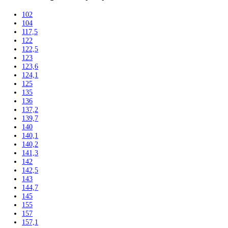
Chladničky
Nepresklenné dvere
Presklenné dvere
Mrazničky
Skriňové mrazničky
Nepresklenné dvere
Presklenné dvere
Truhlicové mrazničky
Neresklenné dvere
Presklenné dvere
Chladnie nápojov
Skriňové
Truhlicové
Vinotéky
Pekárne
Chladničky
Mrazničky
Výskum a laboratóriá
Kombinované laboratórne chladničky
Chladničky
Laboratórne
Skladovanie liekov
Mrazničky