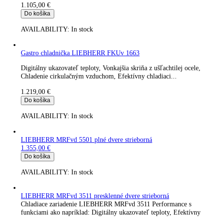
Gastro chladnička LIEBHERR FKUv 1613-744 Premium
Digitálny ukazovateľ teploty, Chladenie cirkulačným vzduchom
Efektívny chladiaci systém, Teplotný poplach, Ekologické
chladiace...
1.069,00
€
Do košíka
AVAILABILITY:
In stock
LIEBHERR MRFvd 4001 plné dvere biela
Digitálny ukazovateľ teploty, Chladenie cirkulačným vzduchom
Efektívny chladiaci systém, Ekologické chladiace prostriedky,..
1.105,00
€
Do košíka
AVAILABILITY:
In stock