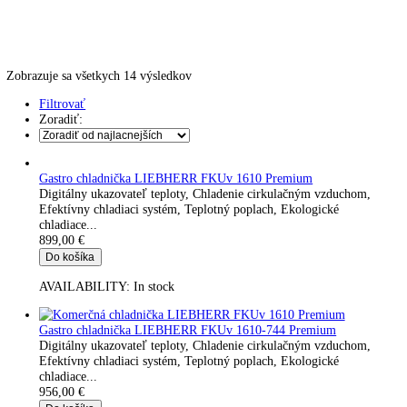
Skladovanie výbušných látok
Kávovary
Automatické kávovary
Kavovary pakove
Kávy
Uncategorized
Úvod
Produkt Teplotný rozsah
+1 °C až +15 °C
Zobrazuje sa všetkych 14 výsledkov
Filtrovať
Zoradiť:
Gastro chladnička LIEBHERR FKUv 1610 Premium
Digitálny ukazovateľ teploty, Chladenie cirkulačným vzduchom