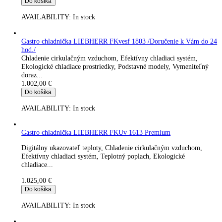
Efektívny chladiaci systém, Teplotný poplach, Ekologické
chladiace...
899,00
€
Do košíka
AVAILABILITY:
In stock
Gastro chladnička LIEBHERR FKUv 1610-744 Premium
Digitálny ukazovateľ teploty, Chladenie cirkulačným vzduchom
Efektívny chladiaci systém, Teplotný poplach, Ekologické
chladiace...
956,00
€
Do košíka
AVAILABILITY:
In stock
Gastro chladnička LIEBHERR FKvesf 1803 /Doručenie k Vám
hod./
Chladenie cirkulačným vzduchom, Efektívny chladiaci systém,
Ekologické chladiace prostriedky, Podstavné modely, Vymenite
doraz...
1.002,00
€