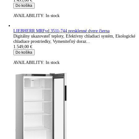
1.478,00
€
Do košíka
AVAILABILITY:
In stock
LIEBHERR MRFvd 4011-744 presklenné dvere čierna
Digitálny ukazovateľ teploty, Chladenie cirkulačným vzduchom