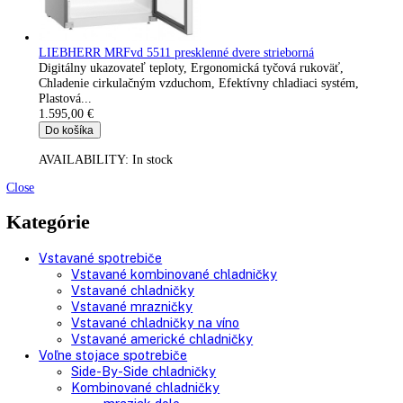
Efektívny chladiaci systém, Ekologické chladiace prostriedky,..
1.495,00
€
Do košíka
AVAILABILITY:
In stock
LIEBHERR MRFvd 3511-744 presklenné dvere čierna
Digitálny ukazovateľ teploty, Efektívny chladiaci systém, Ekol
chladiace prostriedky, Vymeniteľný doraz...
1.549,00
€
Do košíka
AVAILABILITY:
In stock