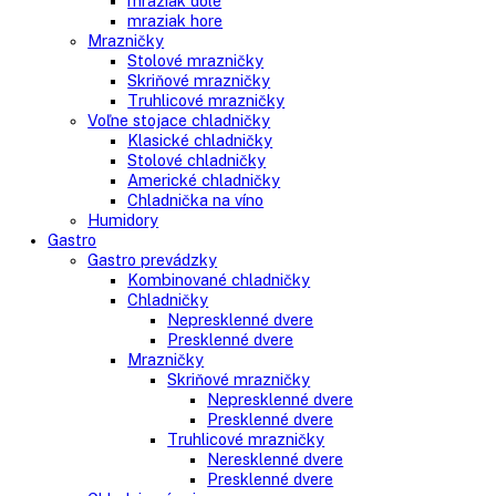
LIEBHERR MRFvd 5511 presklenné dvere strieborná
Digitálny ukazovateľ teploty, Ergonomická tyčová rukoväť,
Chladenie cirkulačným vzduchom, Efektívny chladiaci systém,
Plastová...
1.595,00
€
Do košíka
AVAILABILITY:
In stock
Close
Kategórie
Vstavané spotrebiče
Vstavané kombinované chladničky