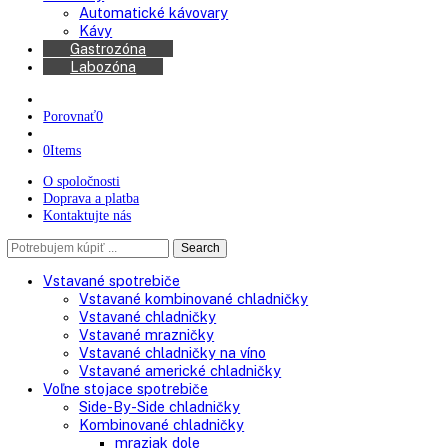
Americké chladničky
Chladničky na víno
Kávovary
Automatické kávovary
Kávy
Gastrozóna
Labozóna
Porovnať
0
0
Items
O spoločnosti
Doprava a platba
Kontaktujte nás
Search
Search
here
Vstavané spotrebiče
Vstavané kombinované chladničky
Vstavané chladničky
Vstavané mrazničky
Vstavané chladničky na víno