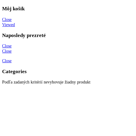
90,5
90,8
91
91,1
91,3
91,6
91,7
91,9
92
94
Filtrovanie podla ceny
Cena:
899 €
—
1.595 €
Reset
No products were found matching your selection.
KITCHENZONE profesionál v oblasti gastro techniky
+421 910 644 244
info@kitchenzone.sk
www.kitchenzone.sk