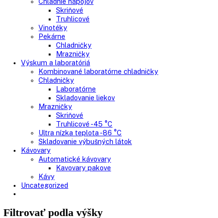
Vstavané chladničky
Vstavané mrazničky
Vstavané chladničky na víno
Vstavané americké chladničky
Voľne stojace spotrebiče
Side-By-Side chladničky
Kombinované chladničky
mraziak dole
mraziak hore
Mrazničky
Stolové mrazničky
Skriňové mrazničky
Truhlicové mrazničky
Voľne stojace chladničky
Klasické chladničky
Stolové chladničky
Americké chladničky
Chladnička na víno
Humidory
Gastro
Gastro prevádzky
Kombinované chladničky