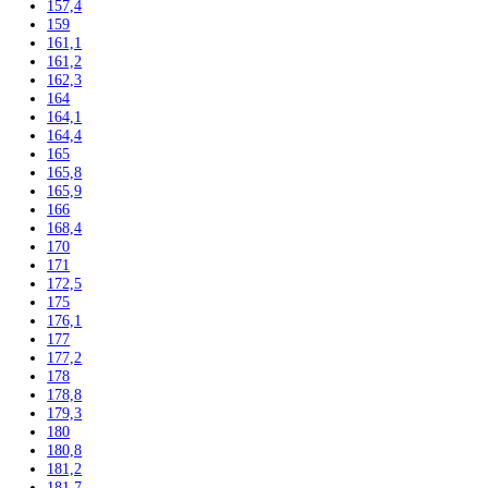
Skriňové
Truhlicové -45 °C
Ultra nízka teplota -86 °C
Skladovanie výbušných látok
Kávovary
Automatické kávovary
Kavovary pakove
Kávy
Uncategorized
Filtrovať podla výšky
102
104
117,5
122
122,5
123
123,6
124,1
125