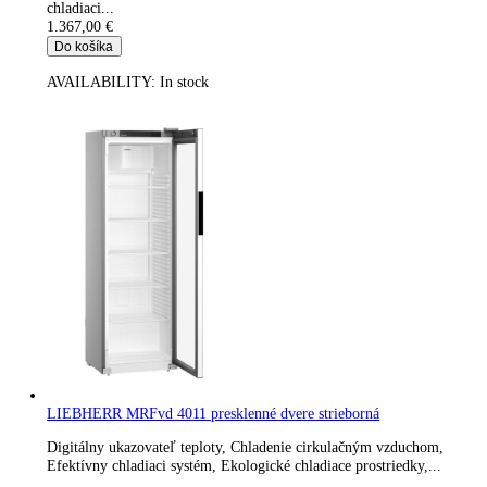
Gastro chladnička LIEBHERR FKUv 1663
Digitálny ukazovateľ teploty, Vonkajšia skriňa z ušľachtilej ocel
Chladenie cirkulačným vzduchom, Efektívny chladiaci...
1.219,00
€
Do košíka
AVAILABILITY:
In stock
LIEBHERR MRFvd 5501 plné dvere strieborná
1.355,00
€
Do košíka
AVAILABILITY:
In stock
LIEBHERR MRFvd 3511 presklenné dvere strieborná
Chladiace zariadenie LIEBHERR MRFvd 3511 Performance s
funkciami ako napríklad: Digitálny ukazovateľ teploty, Efektív
chladiaci...
1.367,00
€
Do košíka