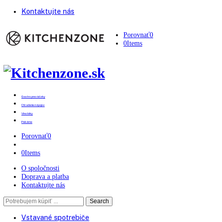
Kontaktujte nás
Porovnať
0
0
Items
Gastro prevádzky
Chladenie nápojov
Vinotéky
Pekárne
Porovnať
0
0
Items
O spoločnosti
Doprava a platba
Kontaktujte nás