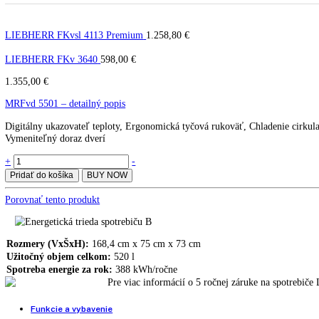
LIEBHERR MRFvd 5501 plné d
MRFvd 5501
LIEBHERR FKvsl 4113 Premium
1.258,80
€
LIEBHERR FKv 3640
598,00
€
1.355,00
€
MRFvd 5501 – detailný popis
Digitálny ukazovateľ teploty, Ergonomická tyčová rukoväť, Chladenie
Vymeniteľný doraz dverí