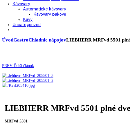
Chladničky
Laboratórne
Skladovanie liekov
Mrazničky
Skriňové
Truhlicové -45 °C
Ultra nízka teplota -86 °C
Skladovanie výbušných látok
Kávovary
Automatické kávovary
Kavovary pakove
Kávy
Uncategorized
Úvod
Gastro
Chladnie nápojov
LIEBHERR MRFvd 5501 
PREV
Ďalší článok