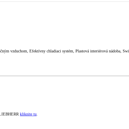
vere strieborná
 cirkulačným vzduchom, Efektívny chladiaci systém, Plastová interiéro