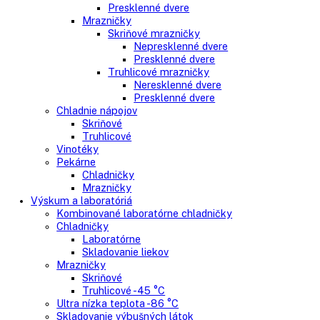
Gastro
Gastro prevádzky
Kombinované chladničky
Chladničky
Nepresklenné dvere
Presklenné dvere
Mrazničky
Skriňové mrazničky
Nepresklenné dvere
Presklenné dvere
Truhlicové mrazničky
Neresklenné dvere
Presklenné dvere
Chladnie nápojov
Skriňové
Truhlicové
Vinotéky
Pekárne
Chladničky
Mrazničky
Výskum a laboratóriá
Kombinované laboratórne chladničky