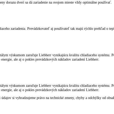
oženého tovaru a rovnomernú teplotu chladenia v celom interiéri.
ou výmeny dorazu dverí sa dá zariadenie na svojom mieste vždy optim
éri chladiaceho zariadenia. Prevádzkovateľ aj používateľ tak majú rýchl