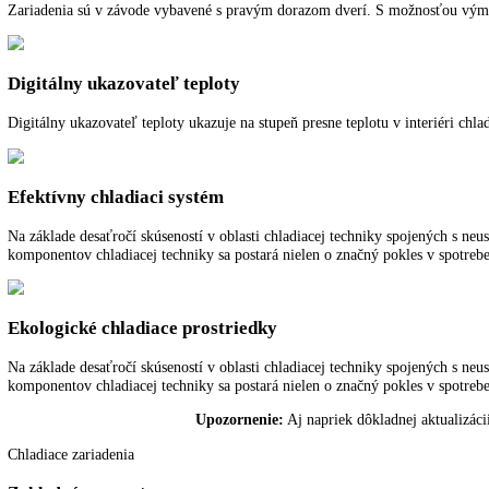
Chladenie cirkulačným vzduchom
Vysokovýkonné ventilátory sa starajú o rýchle vychladenie čerstvo ul
Vymeniteľný doraz dverí
Zariadenia sú v závode vybavené s pravým dorazom dverí. S možnosť
Digitálny ukazovateľ teploty
Digitálny ukazovateľ teploty ukazuje na stupeň presne teplotu v interi