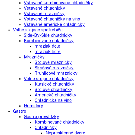
Search
Search
here
Vstavané spotrebiče
Vstavané kombinované chladničky
Vstavané chladničky
Vstavané mrazničky
Vstavané chladničky na víno
Vstavané americké chladničky
Voľne stojace spotrebiče
Side-By-Side chladničky
Kombinované chladničky
mraziak dole
mraziak hore
Mrazničky
Stolové mrazničky
Skriňové mrazničky
Truhlicové mrazničky
Voľne stojace chladničky
Klasické chladničky
Stolové chladničky
Americké chladničky
Chladnička na víno
Humidory