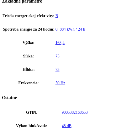
Efektívny chladiaci systém
Na základe desaťročí skúseností v oblasti chladiacej techniky spoje
komponentov chladiacej techniky sa postará nielen o značný pokles v 
Ekologické chladiace prostriedky
Na základe desaťročí skúseností v oblasti chladiacej techniky spoje
komponentov chladiacej techniky sa postará nielen o značný pokles v 
Upozornenie:
Aj napriek dôkladnej akt
Chladiace zariadenia
Zakladné parametre
Trieda energetickej efektivity:
B