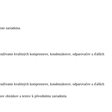
álne používať.
o prehľad o teplote zariadenia.