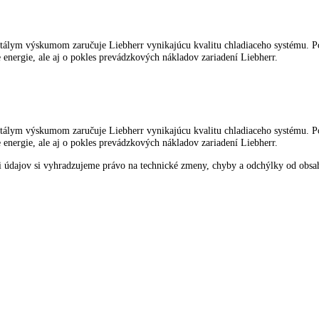
oženého tovaru a rovnomernú teplotu chladenia v celom interiéri.
ou výmeny dorazu dverí sa dá zariadenie na svojom mieste vždy optim
éri chladiaceho zariadenia. Prevádzkovateľ aj používateľ tak majú rýchl
ných s neustálym výskumom zaručuje Liebherr vynikajúcu kvalitu chlad
spotrebe energie, ale aj o pokles prevádzkových nákladov zariadení Lie