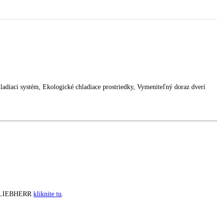
esklenné dvere čierna
ívny chladiaci systém, Ekologické chladiace prostriedky, Vymeniteľný