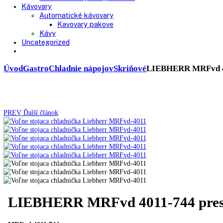
Chladničky
Laboratórne
Skladovanie liekov
Mrazničky
Skriňové
Truhlicové -45 °C
Ultra nízka teplota -86 °C
Skladovanie výbušných látok
Kávovary
Automatické kávovary
Kavovary pakove
Kávy
Uncategorized
Úvod
Gastro
Chladnie nápojov
Skriňové
LIEBHERR MRF
PREV
Ďalší článok