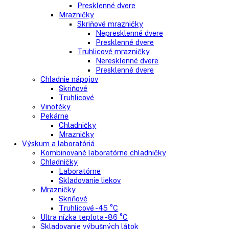
Gastro
Gastro prevádzky
Kombinované chladničky
Chladničky
Nepresklenné dvere
Presklenné dvere
Mrazničky
Skriňové mrazničky
Nepresklenné dvere
Presklenné dvere
Truhlicové mrazničky
Neresklenné dvere
Presklenné dvere
Chladnie nápojov
Skriňové
Truhlicové
Vinotéky
Pekárne
Chladničky
Mrazničky
Výskum a laboratóriá
Kombinované laboratórne chladničky