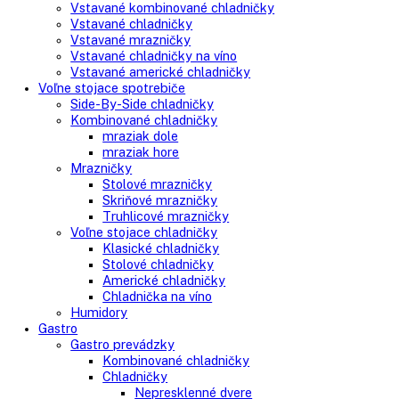
Search
Search
here
Vstavané spotrebiče
Vstavané kombinované chladničky
Vstavané chladničky
Vstavané mrazničky
Vstavané chladničky na víno
Vstavané americké chladničky
Voľne stojace spotrebiče
Side-By-Side chladničky
Kombinované chladničky
mraziak dole
mraziak hore
Mrazničky
Stolové mrazničky
Skriňové mrazničky
Truhlicové mrazničky
Voľne stojace chladničky
Klasické chladničky
Stolové chladničky
Americké chladničky
Chladnička na víno
Humidory