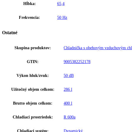
Ekologické chladiace prostriedky
Na základe desaťročí skúseností v oblasti chladiacej techniky spoje
komponentov chladiacej techniky sa postará nielen o značný pokles v 
Upozornenie:
Aj napriek dôkladnej akt
Zakladné parametre
Trieda energetickej efektivity:
C
Výška:
188,4
Šírka:
59,7
Hĺbka:
65,4
Frekvencia:
50 Hz