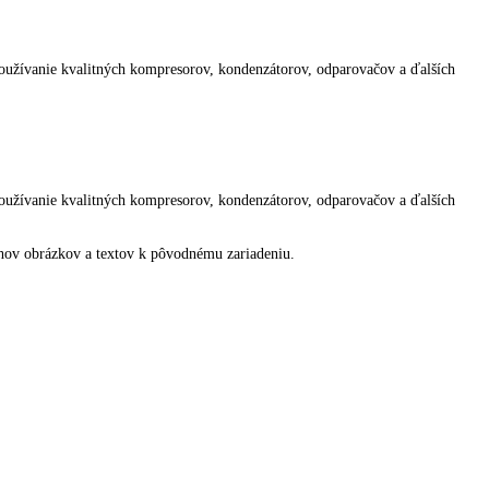
álne používať.
o prehľad o teplote zariadenia.
iaceho systému. Používanie kvalitných kompresorov, kondenzátorov, odp
bherr.