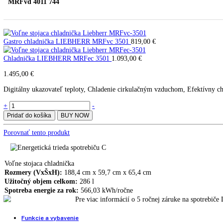
LIEBHERR MRFvd 4011-744 pr
MRFvd 4011 744
Gastro chladnička LIEBHERR MRFvc 3501
819,00
€
Chladnička LIEBHERR MRFec 3501
1.093,00
€
1.495,00
€
Digitálny ukazovateľ teploty, Chladenie cirkulačným vzduchom, Efekt
LIEBHERR
+
-