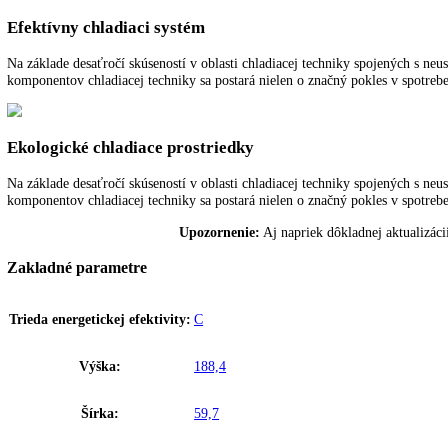
Vysokovýkonné ventilátory sa starajú o rýchle vychladenie čerstvo ul
Vymeniteľný doraz dverí
Zariadenia sú v závode vybavené s pravým dorazom dverí. S možnosť
Digitálny ukazovateľ teploty
Digitálny ukazovateľ teploty ukazuje na stupeň presne teplotu v interi
Efektívny chladiaci systém
Na základe desaťročí skúseností v oblasti chladiacej techniky spoje
komponentov chladiacej techniky sa postará nielen o značný pokles v 