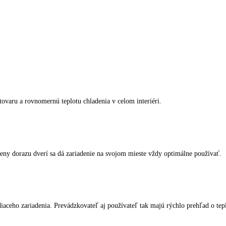
spotrebiče LIEBHERR
kliknite tu
.