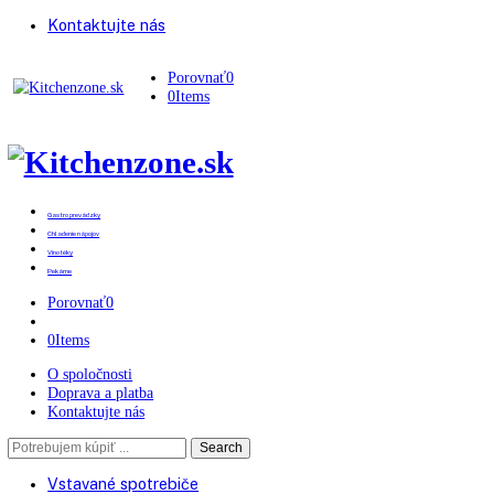
Kontaktujte nás
Porovnať
0
0
Items
Gastro prevádzky
Chladenie nápojov
Vinotéky
Pekárne
Porovnať
0
0
Items
O spoločnosti
Doprava a platba
Kontaktujte nás