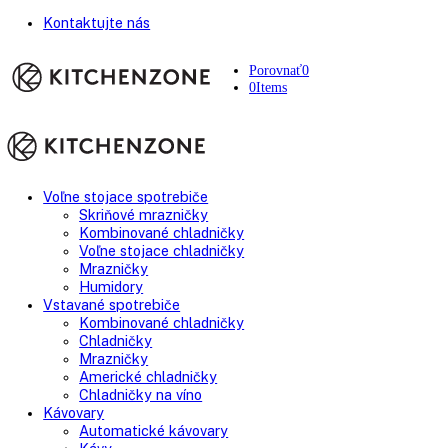
Kontaktujte nás
Porovnať
0
0
Items
Voľne stojace spotrebiče
Skriňové mrazničky
Kombinované chladničky
Voľne stojace chladničky
Mrazničky
Humidory
Vstavané spotrebiče
Kombinované chladničky
Chladničky
Mrazničky
Americké chladničky
Chladničky na víno