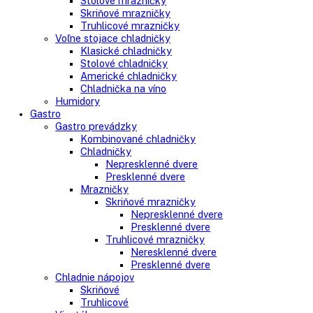
Side-By-Side chladničky
Kombinované chladničky
mraziak dole
mraziak hore
Mrazničky
Stolové mrazničky
Skriňové mrazničky
Truhlicové mrazničky
Voľne stojace chladničky
Klasické chladničky
Stolové chladničky
Americké chladničky
Chladnička na víno
Humidory
Gastro
Gastro prevádzky
Kombinované chladničky
Chladničky
Nepresklenné dvere
Presklenné dvere
Mrazničky
Skriňové mrazničky
Nepresklenné dvere