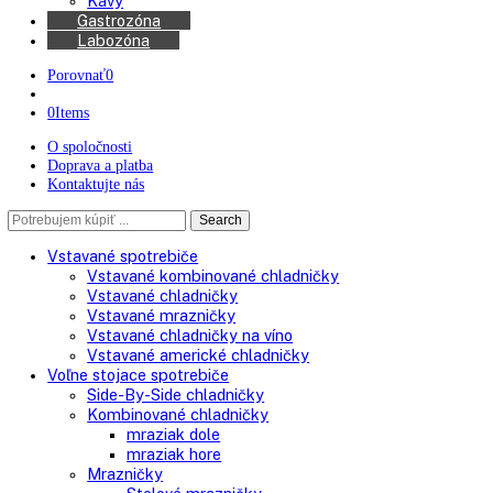
Kávovary
Automatické kávovary
Kávy
Gastrozóna
Labozóna
Porovnať
0
0
Items
O spoločnosti
Doprava a platba
Kontaktujte nás
Search
Search
here
Vstavané spotrebiče
Vstavané kombinované chladničky
Vstavané chladničky
Vstavané mrazničky
Vstavané chladničky na víno
Vstavané americké chladničky
Voľne stojace spotrebiče