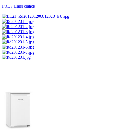
Automatické kávovary
Kavovary pakove
Kávy
Uncategorized
Úvod
Voľne stojace spotrebiče
Voľne stojace chladnič
PREV
Ďalší článok