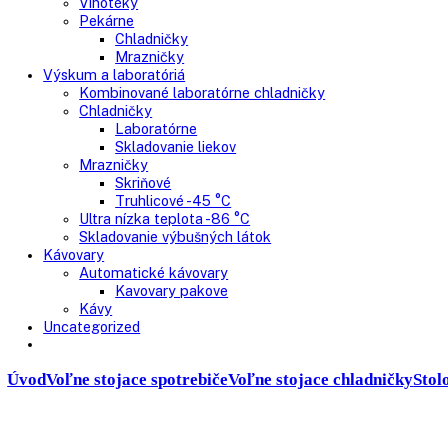
Presklenné dvere
Truhlicové mrazničky
Neresklenné dvere
Presklenné dvere
Chladnie nápojov
Skriňové
Truhlicové
Vinotéky
Pekárne
Chladničky
Mrazničky
Výskum a laboratóriá
Kombinované laboratórne chladničky
Chladničky
Laboratórne
Skladovanie liekov
Mrazničky
Skriňové
Truhlicové -45 °C
Ultra nízka teplota -86 °C
Skladovanie výbušných látok
Kávovary