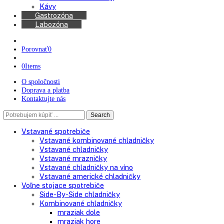
Chladničky na víno
Kávovary
Automatické kávovary
Kávy
Gastrozóna
Labozóna
Porovnať
0
0
Items
O spoločnosti
Doprava a platba
Kontaktujte nás
Search
Search
here
Vstavané spotrebiče
Vstavané kombinované chladničky
Vstavané chladničky
Vstavané mrazničky
Vstavané chladničky na víno
Vstavané americké chladničky