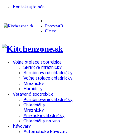
Kontaktujte nás
Porovnať
0
0
Items
Voľne stojace spotrebiče
Skriňové mrazničky
Kombinované chladničky
Voľne stojace chladničky
Mrazničky
Humidory
Vstavané spotrebiče
Kombinované chladničky
Chladničky
Mrazničky
Americké chladničky