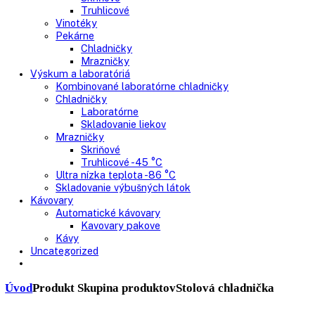
Skriňové mrazničky
Nepresklenné dvere
Presklenné dvere
Truhlicové mrazničky
Neresklenné dvere
Presklenné dvere
Chladnie nápojov
Skriňové
Truhlicové
Vinotéky
Pekárne
Chladničky
Mrazničky
Výskum a laboratóriá
Kombinované laboratórne chladničky
Chladničky
Laboratórne
Skladovanie liekov
Mrazničky
Skriňové
Truhlicové -45 °C
Ultra nízka teplota -86 °C
Skladovanie výbušných látok