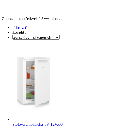
Kávovary
Automatické kávovary
Kavovary pakove
Kávy
Uncategorized
Úvod
Produkt Skupina produktov
Stolová chladnička
Zobrazuje sa všetkych 12 výsledkov
Filtrovať
Zoradiť: