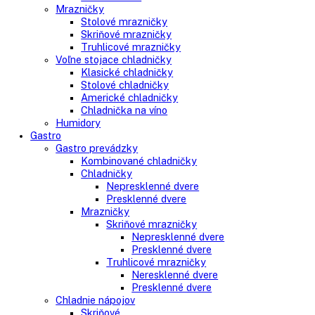
Voľne stojace spotrebiče
Side-By-Side chladničky
Kombinované chladničky
mraziak dole
mraziak hore
Mrazničky
Stolové mrazničky
Skriňové mrazničky
Truhlicové mrazničky
Voľne stojace chladničky
Klasické chladničky
Stolové chladničky
Americké chladničky
Chladnička na víno
Humidory
Gastro
Gastro prevádzky
Kombinované chladničky
Chladničky
Nepresklenné dvere
Presklenné dvere
Mrazničky