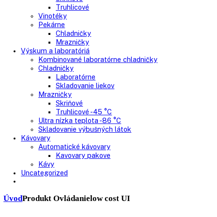
Skriňové mrazničky
Nepresklenné dvere
Presklenné dvere
Truhlicové mrazničky
Neresklenné dvere
Presklenné dvere
Chladnie nápojov
Skriňové
Truhlicové
Vinotéky
Pekárne
Chladničky
Mrazničky
Výskum a laboratóriá
Kombinované laboratórne chladničky
Chladničky
Laboratórne
Skladovanie liekov
Mrazničky
Skriňové
Truhlicové -45 °C
Ultra nízka teplota -86 °C
Skladovanie výbušných látok