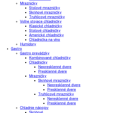
Voľne stojace spotrebiče
Side-By-Side chladničky
Kombinované chladničky
mraziak dole
mraziak hore
Mrazničky
Stolové mrazničky
Skriňové mrazničky
Truhlicové mrazničky
Voľne stojace chladničky
Klasické chladničky
Stolové chladničky
Americké chladničky
Chladnička na víno
Humidory
Gastro
Gastro prevádzky
Kombinované chladničky
Chladničky
Nepresklenné dvere
Presklenné dvere
Mrazničky