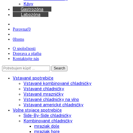
Chladničky na víno
Kávovary
Automatické kávovary
Kávy
Gastrozóna
Labozóna
Porovnať
0
0
Items
O spoločnosti
Doprava a platba
Kontaktujte nás
Search
Search
here
Vstavané spotrebiče
Vstavané kombinované chladničky
Vstavané chladničky
Vstavané mrazničky
Vstavané chladničky na víno
Vstavané americké chladničky