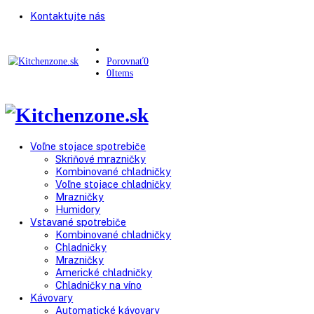
Kontaktujte nás
Porovnať
0
0
Items
Voľne stojace spotrebiče
Skriňové mrazničky
Kombinované chladničky
Voľne stojace chladničky
Mrazničky
Humidory
Vstavané spotrebiče
Kombinované chladničky
Chladničky
Mrazničky
Americké chladničky