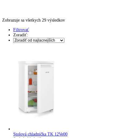
Kávovary
Automatické kávovary
Kavovary pakove
Kávy
Uncategorized
Úvod
Produkt Ovládanie
low cost UI
Zobrazuje sa všetkych 29 výsledkov
Filtrovať
Zoradiť: