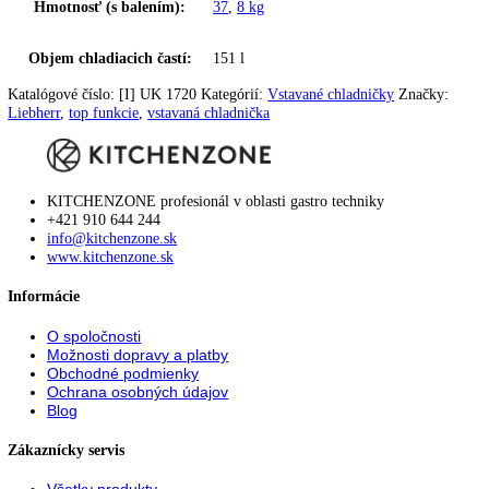
Doraz dverí:
vpravo s možnosťou výmeny
Výškovo nastavovacie pätky:
2
Nivelačné koľajničky:
—
Vetranie:
vetranie podstavca
Dekoračný rám:
k dispozícii
Typ zástrčky:
Euro
Pripojovací kábel (dĺžka):
2.000 mm
Výška/šírka/hĺbka (s obalom):
0 / 615, 0 / 623, 0 mm, 875