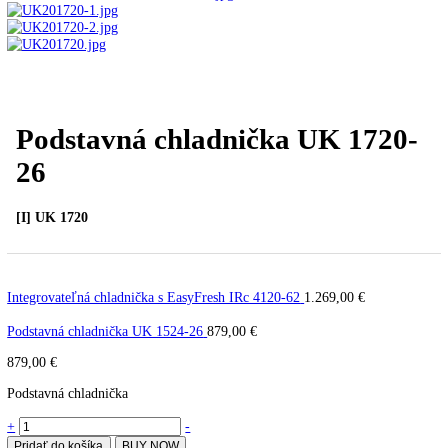
Úvod
Vstavané spotrebiče
Vstavané chladničky
Podsta
chladnička UK 1720-26
PREV
Ďalší článok
Podstavná chladnička UK 172
26
[I] UK 1720