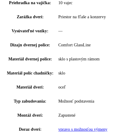
Osvetlenie chladiacej časti:
LED osvetlenie
Počet odkladacích ploch chl.:
4
z toho predeliteľné:
1
Z toho výškovo nastaviteľné:
3
Počet miest pre fľaše:
2
Počet miest na konzervy:
1
VarioBox:
—
Počet VarioBoxov:
0