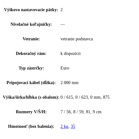
Priehradka na vajíčka:
10 vajec
Zarážka dverí:
Priestor na fľaše a konzervy
Vysúvateľné vozíky:
—
Dizajn dvernej police:
Comfort GlassLine
Materiál dvernej police:
sklo s plastovým rámom
Materiál políc chadničky:
sklo
Materiál dverí:
oceľ
Typ zabudovania:
Možnosť podstavenia
Montáž dverí:
Zapustené