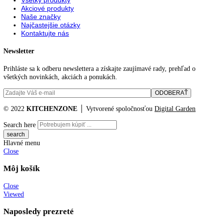
Rozmery V/Š/H:
7 / 56, 8 / 59, 81, 9 cm
Hmotnosť (bez balenia):
2 kg
,
35
Hmotnosť (s balením):
37
,
8 kg
Objem chladiacich častí:
151 l
Katalógové číslo:
[I] UK 1720
Kategórií:
Vstavané chladničky
Značk
Liebherr
,
top funkcie
,
vstavaná chladnička
KITCHENZONE profesionál v oblasti gastro techniky
+421 910 644 244
info@kitchenzone.sk
www.kitchenzone.sk
Informácie
O spoločnosti