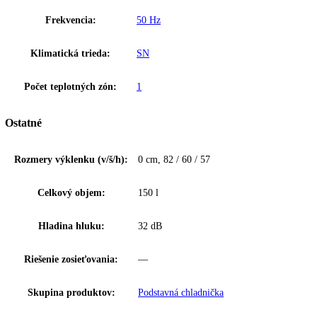
K stiahnutiu
Upozornenie:
Aj napriek dôkladnej aktualizácii údajov si vyhradz
právo na technické zmeny, chyby a odchýlky od obsahov obrázkov a 
k pôvodnému zariadeniu.
Podstavná chladnička, Zapustené dvere, objem 150l ,32dB(A)
Zakladné parametre
Spotreba energie za 24 hodín:
0
,
26 kWh / 24 h
Frekvencia:
50 Hz
Klimatická trieda:
SN
Počet teplotných zón:
1