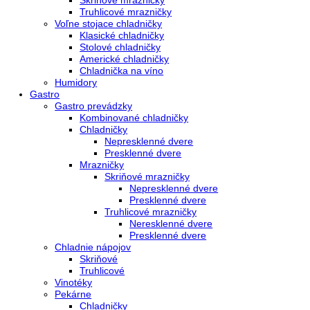
Kombinované chladničky
mraziak dole
mraziak hore
Mrazničky
Stolové mrazničky
Skriňové mrazničky
Truhlicové mrazničky
Voľne stojace chladničky
Klasické chladničky
Stolové chladničky
Americké chladničky
Chladnička na víno
Humidory
Gastro
Gastro prevádzky
Kombinované chladničky
Chladničky
Nepresklenné dvere
Presklenné dvere
Mrazničky
Skriňové mrazničky
Nepresklenné dvere
Presklenné dvere
Truhlicové mrazničky