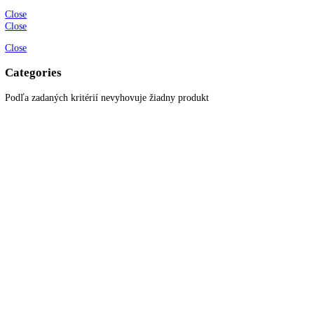
Možnosti dopravy a platby
Obchodné podmienky
Ochrana osobných údajov
Blog
Zákaznícky servis
Všetky produkty
Akciové produkty
Naše značky
Najčastejšie otázky
Kontaktujte nás
Newsletter
Prihláste sa k odberu newslettera a získajte zaujímavé rady, prehľad o
všetkých novinkách, akciách a ponukách.
© 2022
KITCHENZONE
│ Vytvorené spoločnosťou
Digital Garden
Search here