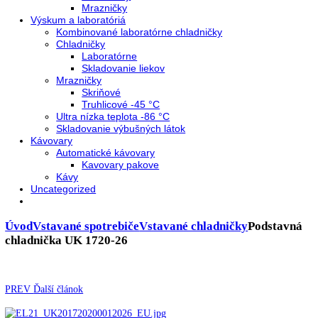
Neresklenné dvere
Presklenné dvere
Chladnie nápojov
Skriňové
Truhlicové
Vinotéky
Pekárne
Chladničky
Mrazničky
Výskum a laboratóriá
Kombinované laboratórne chladničky
Chladničky
Laboratórne
Skladovanie liekov
Mrazničky
Skriňové
Truhlicové -45 °C
Ultra nízka teplota -86 °C
Skladovanie výbušných látok
Kávovary
Automatické kávovary
Kavovary pakove
Kávy
Uncategorized