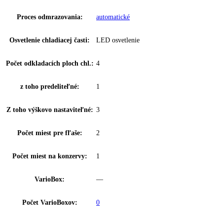
Spotreba energie za rok:
95 kWh/ročne
Trieda emisií hluku:
B
Napätie:
220-240 V ~
Prípojná hodnota:
1
,
2 A
Ovládanie:
otočný regulátor
Regulovateľné chl. okruhy:
1
Ukazovateľ teploty:
—
BottleTimer:
—
Proces odmrazovania:
automatické