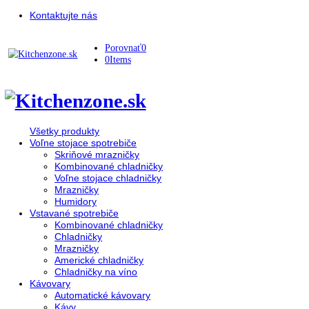
Kontaktujte nás
Porovnať
0
0
Items
Všetky produkty
Voľne stojace spotrebiče
Skriňové mrazničky
Kombinované chladničky
Voľne stojace chladničky
Mrazničky
Humidory
Vstavané spotrebiče
Kombinované chladničky
Chladničky
Mrazničky
Americké chladničky
Chladničky na víno