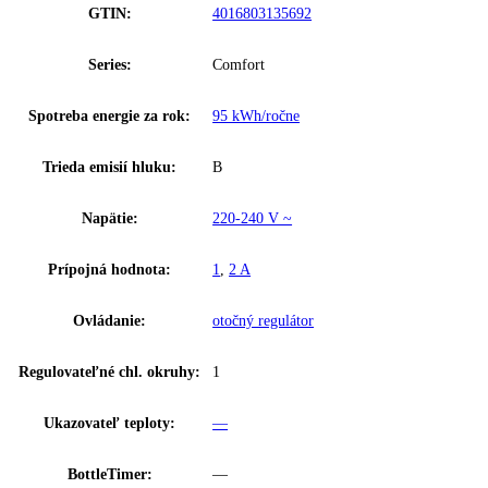
Ostatné
Rozmery výklenku (v/š/h):
0 cm, 82 / 60 / 57
Celkový objem:
150 l
Hladina hluku:
32 dB
Riešenie zosieťovania:
—
Skupina produktov:
Podstavná chladnička
GTIN:
4016803135692
Series:
Comfort