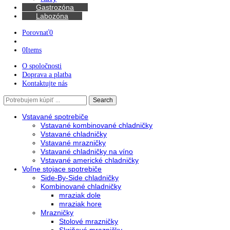
Kávovary
Automatické kávovary
Kávy
Gastrozóna
Labozóna
Porovnať
0
0
Items
O spoločnosti
Doprava a platba
Kontaktujte nás
Search
Search
here
Vstavané spotrebiče
Vstavané kombinované chladničky
Vstavané chladničky
Vstavané mrazničky
Vstavané chladničky na víno
Vstavané americké chladničky
Voľne stojace spotrebiče
Side-By-Side chladničky