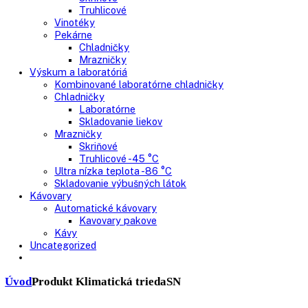
Skriňové mrazničky
Nepresklenné dvere
Presklenné dvere
Truhlicové mrazničky
Neresklenné dvere
Presklenné dvere
Chladnie nápojov
Skriňové
Truhlicové
Vinotéky
Pekárne
Chladničky
Mrazničky
Výskum a laboratóriá
Kombinované laboratórne chladničky
Chladničky
Laboratórne
Skladovanie liekov
Mrazničky
Skriňové
Truhlicové -45 °C
Ultra nízka teplota -86 °C
Skladovanie výbušných látok