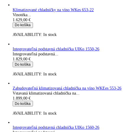
AVAILABILITY:
In stock
Integrovateľná podstavná mraznička SUIGN 1554-26
Integrovateľná podstavná mraznička s...
1.379,00
€
Do košíka
AVAILABILITY:
In stock
Integrovateľná podstavná monoklimatická chladnička s BioFr
Vstavaná monoklimatická chladnička pod pracovní desku s celo
1.579,00
€
Do košíka
AVAILABILITY:
In stock
Klimatizované chladničky na víno WKes 653-22
Vinotéka...
1.629,00
€
Do košíka