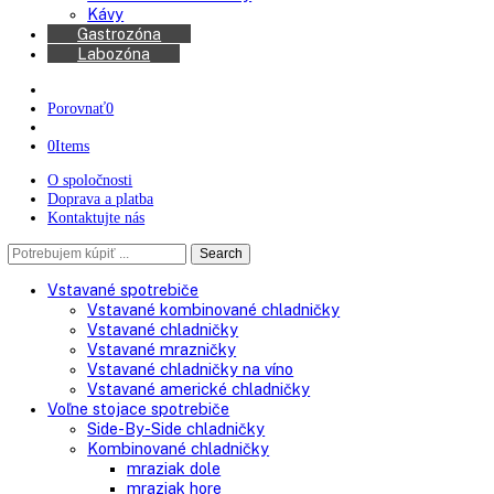
Chladničky na víno
Kávovary
Automatické kávovary
Kávy
Gastrozóna
Labozóna
Porovnať
0
0
Items
O spoločnosti
Doprava a platba
Kontaktujte nás
Search
Search
here
Vstavané spotrebiče
Vstavané kombinované chladničky
Vstavané chladničky
Vstavané mrazničky
Vstavané chladničky na víno
Vstavané americké chladničky