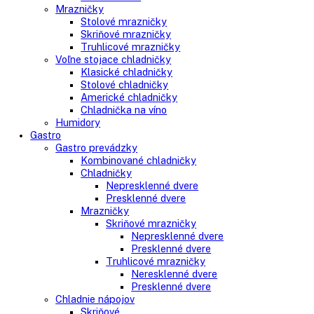
Voľne stojace spotrebiče
Side-By-Side chladničky
Kombinované chladničky
mraziak dole
mraziak hore
Mrazničky
Stolové mrazničky
Skriňové mrazničky
Truhlicové mrazničky
Voľne stojace chladničky
Klasické chladničky
Stolové chladničky
Americké chladničky
Chladnička na víno
Humidory
Gastro
Gastro prevádzky
Kombinované chladničky
Chladničky
Nepresklenné dvere
Presklenné dvere
Mrazničky