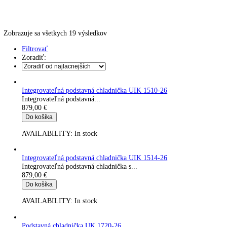
Kávovary
Automatické kávovary
Kavovary pakove
Kávy
Uncategorized
Úvod
Produkt Klimatická trieda
SN
Zobrazuje sa všetkych 19 výsledkov
Filtrovať
Zoradiť:
Integrovateľná podstavná chladnička UIK 1510-26
Integrovateľná podstavná...
879,00
€