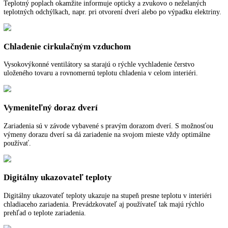
Funkcie a vybavenie
Popis
Ďalšie informácie
K stiahnutiu
Teplotný poplach
Teplotný poplach okamžite informuje opticky a zvukovo o neželanýc
teplotných odchýlkach, napr. pri otvorení dverí alebo po výpadku elek
Chladenie cirkulačným vzduchom
Vysokovýkonné ventilátory sa starajú o rýchle vychladenie čerstvo