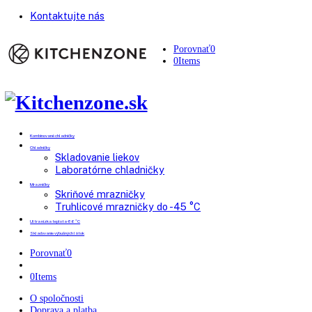
Kontaktujte nás
Porovnať
0
0
Items
Kombinované chladničky
Chladničky
Skladovanie liekov
Laboratórne chladničky
Mrazničky
Skriňové mrazničky
Truhlicové mrazničky do -45 °C
Ultra nízka teplota -86 °C
Skladovanie výbušných látok
Porovnať
0
0
Items