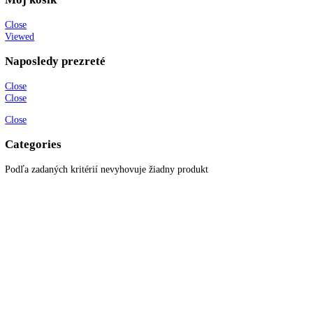
O spoločnosti
Možnosti dopravy a platby
Obchodné podmienky
Ochrana osobných údajov
Blog
Zákaznícky servis
Všetky produkty
Akciové produkty
Naše značky
Najčastejšie otázky
Kontaktujte nás
Newsletter
Prihláste sa k odberu newslettera a získajte zaujímavé rady, prehľad o
všetkých novinkách, akciách a ponukách.