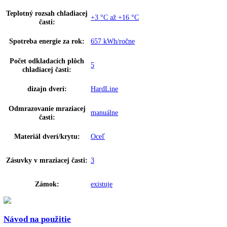
Ovládanie:
Elektronické riadenie
Teplotný rozsah mraziacej
-9 °C až -30 °C
časti:
Ukazovateľ teploty:
Vonkajšie digitálne
Varovný signál pri
Optický a zvukový
poruche:
Materiál bočných stien:
Oceľ
Farba krytu:
Biela
Samozatváracie dvere:
áno
Doraz dverí:
Vpravo vymeniteľné