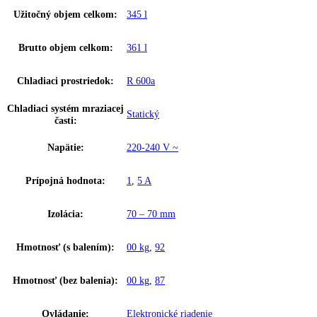
Spotreba energie za 24 hodín:
1
,
800 kWh / 24 h
Výška:
200,3
Šírka:
60,1
Hĺbka:
61,8
Frekvencia:
50 Hz
Ostatné
GTIN:
9005382237151
Výkon hluk/zvuk:
52 dB