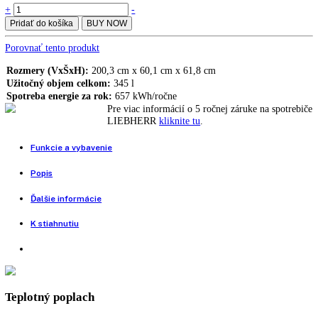
3.167,00
€
LCexv 4010 podrobný popis
Teplotný rozsah chladiacej časti
+3 °C až +16 °C
Teplotný rozsah mraziacej časti
-9
°C až -30 °C
Funkcia skúšania poplachu, Digitálny ukazovateľ teploty, Ochrana pro
výbuchu: ATEX 95, Chladenie cirkulačným vzduchom, Efektívny chl
systém, Sériové rozhranie zbernice, Teplotný poplach, Stabilita a
konštantnosť teploty: EN 60068-3, Ekologické chladiace prostriedky,
Vymeniteľný doraz dverí
LIEBHERR
+
-
LCexv
Pridať do košíka
BUY NOW
4010
MediLine
Porovnať tento produkt
kombinácia
s
Rozmery (VxŠxH):
200,3 cm x 60,1 cm x 61,8 cm
elektronikou
Užitočný objem celkom:
345 l
Komfort
Spotreba energie za rok:
657 kWh/ročne
quantity
Pre viac informácií o 5 ročnej záruke na spo
LIEBHERR
kliknite tu
.