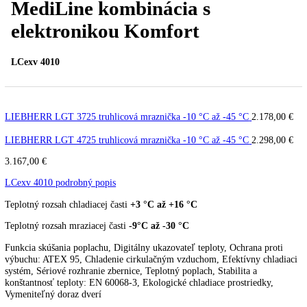
PREV
Ďalší článok
LIEBHERR LCexv 4010
MediLine kombinácia s
elektronikou Komfort
LCexv 4010
LIEBHERR LGT 3725 truhlicová mraznička -10 °C až -45 °C
2.178
LIEBHERR LGT 4725 truhlicová mraznička -10 °C až -45 °C
2.298