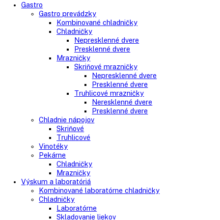
Klasické chladničky
Stolové chladničky
Americké chladničky
Chladnička na víno
Humidory
Gastro
Gastro prevádzky
Kombinované chladničky
Chladničky
Nepresklenné dvere
Presklenné dvere
Mrazničky
Skriňové mrazničky
Nepresklenné dvere
Presklenné dvere
Truhlicové mrazničky
Neresklenné dvere
Presklenné dvere
Chladnie nápojov
Skriňové
Truhlicové
Vinotéky