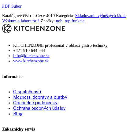
Materiál vnútornej
Plast biely
nádoby:
Ergonomická tyčová rukoväť s integro
Rukoväť:
mechanikou otvárania
Teplotný rozsah chladiacej
+3 °C až +16 °C
časti:
Spotreba energie za rok:
657 kWh/ročne
Počet odkladacích plôch
5
chladiacej časti:
dizajn dverí:
HardLine
Odmrazovanie mraziacej
manuálne
časti:
Materiál dverí/krytu:
Oceľ