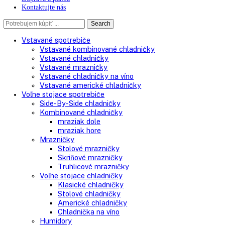
O spoločnosti
Doprava a platba
Kontaktujte nás
Search
Search
here
Vstavané spotrebiče
Vstavané kombinované chladničky
Vstavané chladničky
Vstavané mrazničky
Vstavané chladničky na víno
Vstavané americké chladničky
Voľne stojace spotrebiče
Side-By-Side chladničky
Kombinované chladničky
mraziak dole
mraziak hore
Mrazničky
Stolové mrazničky
Skriňové mrazničky
Truhlicové mrazničky
Voľne stojace chladničky