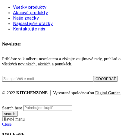
Zásuvky v mraziacej časti:
3
Zámok:
existuje
Návod na použitie
PDF Súbor
Katalógové číslo:
LCexv 4010
Kategória:
Skladovanie výbušných lát
Výskum a laboratóriá
Značky:
noh
,
top funkcie
KITCHENZONE profesionál v oblasti gastro techniky
+421 910 644 244
info@kitchenzone.sk
www.kitchenzone.sk
Informácie