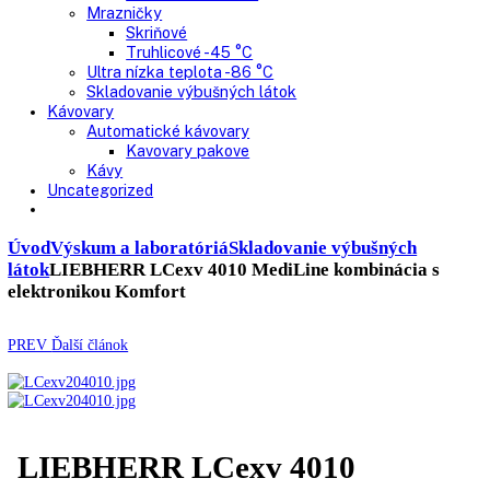
Pekárne
Chladničky
Mrazničky
Výskum a laboratóriá
Kombinované laboratórne chladničky
Chladničky
Laboratórne
Skladovanie liekov
Mrazničky
Skriňové
Truhlicové -45 °C
Ultra nízka teplota -86 °C
Skladovanie výbušných látok
Kávovary
Automatické kávovary
Kavovary pakove
Kávy
Uncategorized
Úvod
Výskum a laboratóriá
Skladovanie výbušných
látok
LIEBHERR LCexv 4010 MediLine kombinácia s
elektronikou Komfort