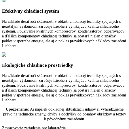
uloženého tovaru a rovnomernú teplotu chladenia v celom interiéri.
Vymeniteľný doraz dverí
Zariadenia sú v závode vybavené s pravým dorazom dverí. S možnos
výmeny dorazu dverí sa dá zariadenie na svojom mieste vždy optimál
používať.
Digitálny ukazovateľ teploty
Digitálny ukazovateľ teploty ukazuje na stupeň presne teplotu v interi
chladiaceho zariadenia. Prevádzkovateľ aj používateľ tak majú rýchlo
prehľad o teplote zariadenia.
Efektívny chladiaci systém
Na základe desaťročí skúseností v oblasti chladiacej techniky spojenýc