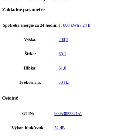
neustálym výskumom zaručuje Liebherr vynikajúcu kvalitu chladiace
systému. Používanie kvalitných kompresorov, kondenzátorov, odparo
a ďalších komponentov chladiacej techniky sa postará nielen o značný
pokles v spotrebe energie, ale aj o pokles prevádzkových nákladov za
Liebherr.
Ekologické chladiace prostriedky
Na základe desaťročí skúseností v oblasti chladiacej techniky spojenýc
neustálym výskumom zaručuje Liebherr vynikajúcu kvalitu chladiace
systému. Používanie kvalitných kompresorov, kondenzátorov, odparo
a ďalších komponentov chladiacej techniky sa postará nielen o značný
pokles v spotrebe energie, ale aj o pokles prevádzkových nákladov za
Liebherr.
Upozornenie:
Aj napriek dôkladnej aktualizácii údajov si vyhradz
právo na technické zmeny, chyby a odchýlky od obsahov obrázkov a 
k pôvodnému zariadeniu.
Zmrazovacie zariadenia pre laboratóriá
Zakladné parametre