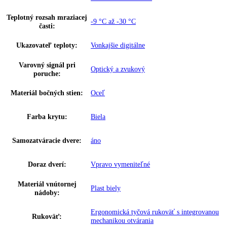
Užitočný objem celkom:
345 l
Brutto objem celkom:
361 l
Chladiaci prostriedok:
R 600a
Chladiaci systém mraziacej
Statický
časti:
Napätie:
220-240 V ~
Prípojná hodnota:
1
,
5 A
Izolácia:
70 – 70 mm
Hmotnosť (s balením):
00 kg
,
92
Hmotnosť (bez balenia):
00 kg
,
87