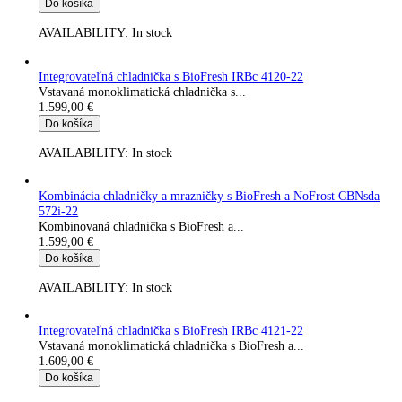
Kombinovaná chladnička s BioFresh a...
1.399,00
€
Do košíka
AVAILABILITY:
In stock
Kombinácia chladničky a mrazničky s BioFresh a NoFrost CB
573i-22
Kombinovaná chladnicka s BioFresh a...
1.449,00
€
Do košíka
AVAILABILITY:
In stock
Integrovateľná chladnička s BioFresh IRBbi 4050-22
Vstavaná monoklimatická chladnička s...
1.499,00
€
Do košíka
AVAILABILITY:
In stock
Integrovateľná chladnička s BioFresh IRBc 4520-22