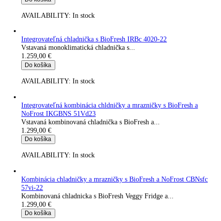
AVAILABILITY:
In stock
Voľne stojaca chladnička s BioFresh RBsfc 5220-22
Voľne stojaca chladnička s BioFresh...
1.149,00
€
Do košíka
AVAILABILITY:
In stock
Integrovateľná kombinácia chladničky a mrazničky s BioFresh 
SmartFrost ICBSd 5122-22
Vstavaná kombinovaná chladnička s BioFresh a...
1.249,00
€
Do košíka
AVAILABILITY:
In stock
Integrovateľná chladnička s BioFresh IRBc 4020-22
Vstavaná monoklimatická chladnička s...
1.259,00
€
Do košíka