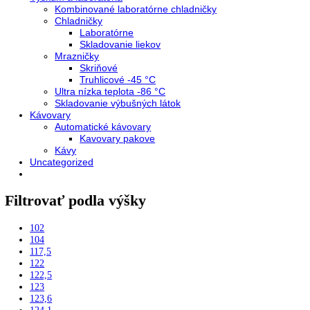
AVAILABILITY:
In stock
Kombinácia Side-by-Side XRFsf 5245-22
Kombinácia...
2.699,00
€
Do košíka
AVAILABILITY:
In stock
1
2
Close
Kategórie
Vstavané spotrebiče
Vstavané kombinované chladničky
Vstavané chladničky
Vstavané mrazničky
Vstavané chladničky na víno