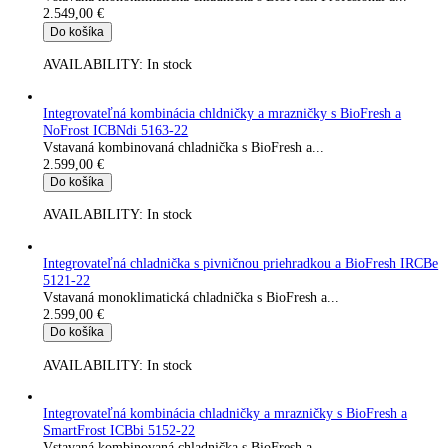
AVAILABILITY:
In stock
Integrovateľná kombinácia chldničky a mrazničky s BioFresh a
NoFrost ICBNci 5153-22
Vstavaná kombinovaná chladnička s BioFresh a...
2.399,00
€
Do košíka
AVAILABILITY:
In stock
Integrovateľná chladnička s funkciou BioFresh Professional IR
4170
Vstavaná monoklimatická chladnička s BioFresh...
2.499,00
€
Do košíka
AVAILABILITY:
In stock
Kombinácia chladničky a mrazničky s BioFresh a NoFrost CB
575i
Kombinovaná chladnička s BioFresh a...