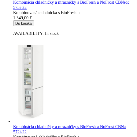
Voľne stojaca chladnička s BioFresh SRBsfc 5220-22
Voľne stojaca chladnička s BioFresh...
1.299,00
€
Do košíka
AVAILABILITY:
In stock
Kombinácia chladničky a mrazničky s BioFresh a NoFrost CB
573i-22
Kombinovaná chladnicka s BioFresh a...