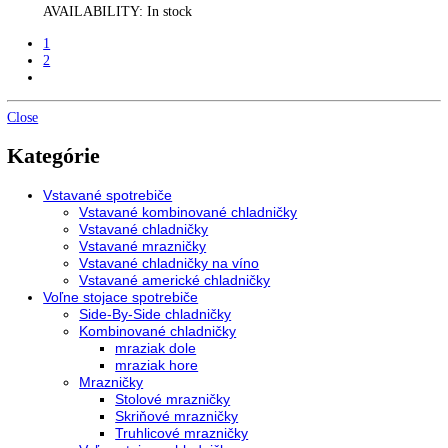
Integrovateľná kombinácia chladničky a mrazničky s BioFresh 
SmartFrost ICBbi 5152-22
Vstavaná kombinovaná chladnička s BioFresh a...
2.699,00
€
Do košíka
AVAILABILITY:
In stock