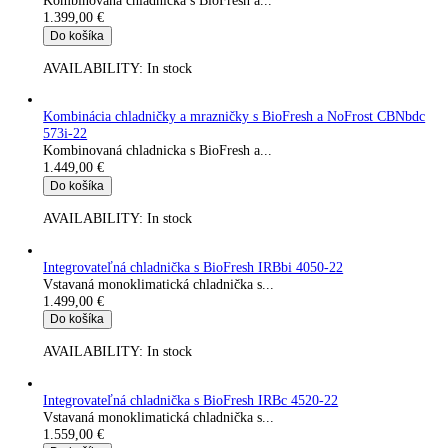
1.349,00
€
Do košíka
AVAILABILITY:
In stock
Kombinácia chladničky a mrazničky s BioFresh a NoFrost CB
572i-22