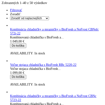
Kavovary pakove
Kávy
Uncategorized
Úvod
Produkt Počet priečinkov BioFresh
2
Zobrazených 1–40 z 58 výsledkov
Filtrovať
Zoradiť:
Kombinácia chladničky a mrazničky s BioFresh a NoFrost CBN
572i-22
Kombinovaná chladnička s BioFresh a...
1.049,00
€
Do košíka