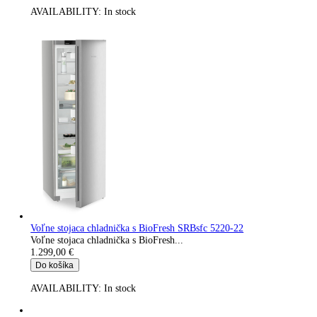
AVAILABILITY:
In stock
Integrovateľná kombinácia chldničky a mrazničky s BioFresh a
NoFrost IKGBNS 51Vd23
Vstavaná kombinovaná chladnička s BioFresh a...
1.299,00
€
Do košíka
AVAILABILITY:
In stock
Kombinácia chladničky a mrazničky s BioFresh a NoFrost CBN
57vi-22
Kombinovaná chladnicka s BioFresh Veggy Fridge a...
1.299,00
€
Do košíka
AVAILABILITY:
In stock