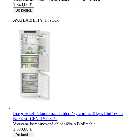
572i-22
Kombinovaná chladnička s BioFresh a...
1.649,00
€
Do košíka
AVAILABILITY:
In stock
Integrovateľná chladnička s BioFresh IRBc 4521-22
Vstavaná monoklimatická chladnička s BioFresh a...
1.659,00
€
Do košíka
AVAILABILITY:
In stock
Integrovateľná kombinácia chladničky a mrazničky s BioFresh 
SmartFrost ICBbi 5122-22
Vstavaná kombinovaná chladnička s BioFresh a...
1.799,00
€
Do košíka
AVAILABILITY:
In stock