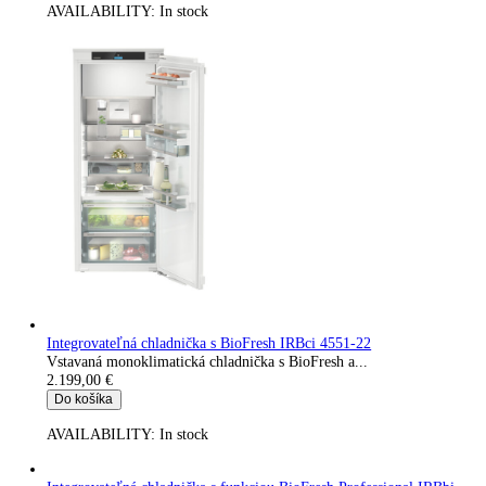
Integrovateľná kombinácia chldničky a mrazničky s BioFresh a
NoFrost ICBNdi 5123-22
Vstavaná kombinovaná chladnička s BioFresh a...
1.899,00
€
Do košíka
AVAILABILITY:
In stock
Kombinácia chladničky a mrazničky s BioFresh a NoFrost CB
575i-22
Kombinovaná chladnička s BioFresh a...
2.049,00
€
Do košíka
AVAILABILITY:
In stock