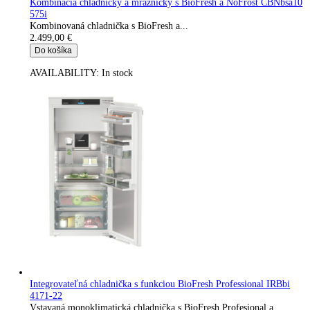
Integrovateľná chladnička s BioFresh IRBci 4551-22
Vstavaná monoklimatická chladnička s BioFresh a...
2.199,00
€
Do košíka
AVAILABILITY:
In stock
Integrovateľná chladnička s funkciou BioFresh Professional IR
4170-22
Vstavaná monoklimatická chladnička s BioFresh...
2.389,00
€
Do košíka