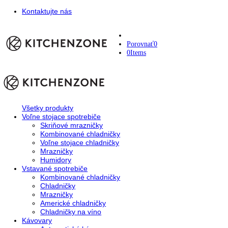
Kontaktujte nás
Porovnať
0
0
Items
Všetky produkty
Voľne stojace spotrebiče
Skriňové mrazničky
Kombinované chladničky
Voľne stojace chladničky
Mrazničky
Humidory
Vstavané spotrebiče
Kombinované chladničky
Chladničky
Mrazničky
Americké chladničky