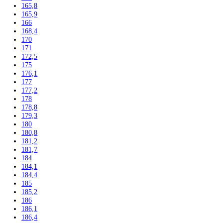
Nepresklenné dvere
Presklenné dvere
Truhlicové mrazničky
Neresklenné dvere
Presklenné dvere
Chladnie nápojov
Skriňové
Truhlicové
Vinotéky
Pekárne
Chladničky
Mrazničky
Výskum a laboratóriá
Kombinované laboratórne chladničky
Chladničky
Laboratórne
Skladovanie liekov
Mrazničky
Skriňové
Truhlicové -45 °C
Ultra nízka teplota -86 °C
Skladovanie výbušných látok
Kávovary