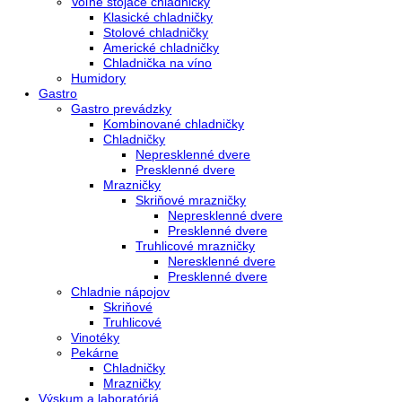
Integrovateľná chladnička s funkciou BioFresh Professional IR
4570
Vstavaná monoklimatická chladnička s BioFresh...
2.699,00
€
Do košíka
AVAILABILITY:
In stock
Kombinácia chladničky a mrazničky s BioFresh a NoFrost CB
775i-20
Kombinovaná chladnička s BioFresh a...
2.699,00
€
Do košíka
AVAILABILITY:
In stock
Chladiaca a zmrazovacia kombinácia s funkciami BioFresh
Professional a NoFrost CBNbsd 578i-22
Kombinovaná chladnička s BioFresh Professional a...
2.699,00
€
Do košíka