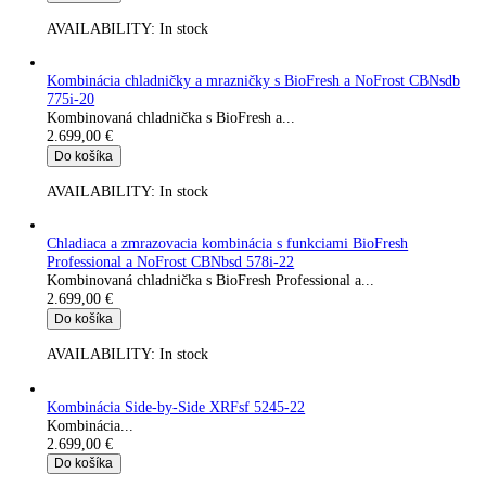
2.549,00
€
Do košíka
AVAILABILITY:
In stock
Integrovateľná kombinácia chldničky a mrazničky s BioFresh a
NoFrost ICBNdi 5163-22
Vstavaná kombinovaná chladnička s BioFresh a...
2.599,00
€
Do košíka
AVAILABILITY:
In stock
Integrovateľná chladnička s pivničnou priehradkou a BioFresh
5121-22
Vstavaná monoklimatická chladnička s BioFresh a...
2.599,00
€
Do košíka
AVAILABILITY:
In stock