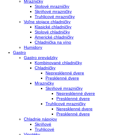
Voľne stojace spotrebiče
Side-By-Side chladničky
Kombinované chladničky
mraziak dole
mraziak hore
Mrazničky
Stolové mrazničky
Skriňové mrazničky
Truhlicové mrazničky
Voľne stojace chladničky
Klasické chladničky
Stolové chladničky
Americké chladničky
Chladnička na víno
Humidory
Gastro
Gastro prevádzky
Kombinované chladničky
Chladničky
Nepresklenné dvere
Presklenné dvere
Mrazničky
Skriňové mrazničky
Nepresklenné dvere