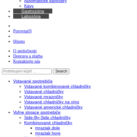
Chladničky na víno
Kávovary
Automatické kávovary
Kávy
Gastrozóna
Labozóna
Porovnať
0
0
Items
O spoločnosti
Doprava a platba
Kontaktujte nás
Search
Search
here
Vstavané spotrebiče
Vstavané kombinované chladničky
Vstavané chladničky
Vstavané mrazničky
Vstavané chladničky na víno
Vstavané americké chladničky