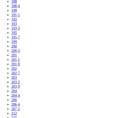
Automatické kávovary
Kavovary pakove
Kávy
Uncategorized
Filtrovať podla výšky
102
104
117,5
122
122,5
123
123,6
124,1
125
135
136
137,2
139,7
140
140,1