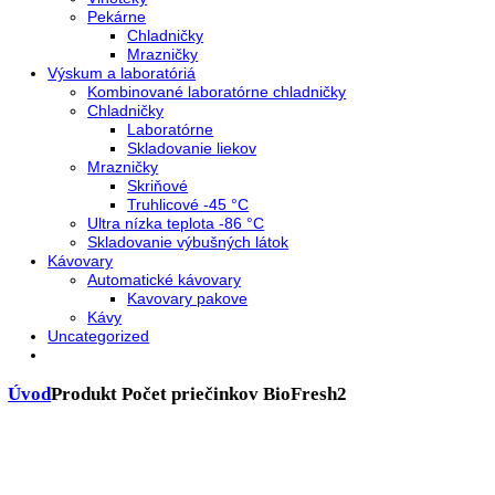
Presklenné dvere
Truhlicové mrazničky
Neresklenné dvere
Presklenné dvere
Chladnie nápojov
Skriňové
Truhlicové
Vinotéky
Pekárne
Chladničky
Mrazničky
Výskum a laboratóriá
Kombinované laboratórne chladničky
Chladničky
Laboratórne
Skladovanie liekov
Mrazničky
Skriňové
Truhlicové -45 °C
Ultra nízka teplota -86 °C
Skladovanie výbušných látok
Kávovary
Automatické kávovary