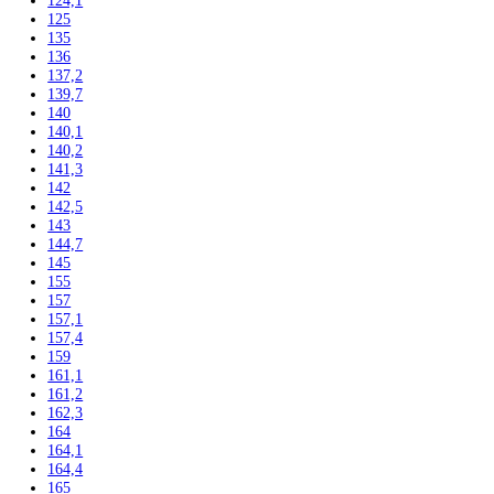
Vstavané americké chladničky
Voľne stojace spotrebiče
Side-By-Side chladničky
Kombinované chladničky
mraziak dole
mraziak hore
Mrazničky
Stolové mrazničky
Skriňové mrazničky
Truhlicové mrazničky
Voľne stojace chladničky
Klasické chladničky
Stolové chladničky
Americké chladničky
Chladnička na víno
Humidory
Gastro
Gastro prevádzky
Kombinované chladničky
Chladničky
Nepresklenné dvere
Presklenné dvere
Mrazničky
Skriňové mrazničky