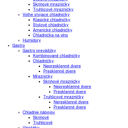
Kombinované chladničky
mraziak dole
mraziak hore
Mrazničky
Stolové mrazničky
Skriňové mrazničky
Truhlicové mrazničky
Voľne stojace chladničky
Klasické chladničky
Stolové chladničky
Americké chladničky
Chladnička na víno
Humidory
Gastro
Gastro prevádzky
Kombinované chladničky
Chladničky
Nepresklenné dvere
Presklenné dvere
Mrazničky
Skriňové mrazničky
Nepresklenné dvere