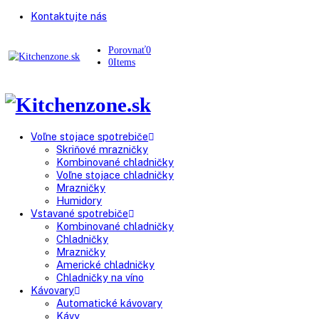
Kontaktujte nás
Porovnať
0
0
Items
Voľne stojace spotrebiče
Skriňové mrazničky
Kombinované chladničky
Voľne stojace chladničky
Mrazničky
Humidory
Vstavané spotrebiče
Kombinované chladničky
Chladničky
Mrazničky
Americké chladničky
Chladničky na víno