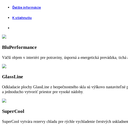
Nie je na sklade
Porovnať tento produkt
Voľne stojaca jednodverová chladnička
SuperCool:
áno
SuperFrost:
—
Počet teplotných zón:
1
Spotreba energie za rok:
78,48 kWh/ročne
Pre viac informácií o 5 ročnej záruke na 
Funkcie a vybavenie
Ďalšie informácie
K stiahnutiu