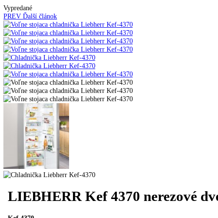
Kavovary pakove
Kávy
Uncategorized
Úvod
Voľne stojace spotrebiče
Voľne stojace chladn
Vypredané
PREV
Ďalší článok