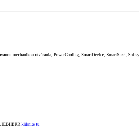
 dvere
 s integrovanou mechanikou otvárania, PowerCooling, SmartDevice, Sm