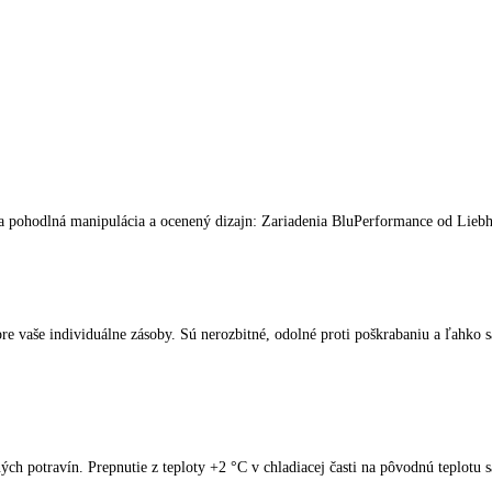
spotrebiče LIEBHERR
kliknite tu
.