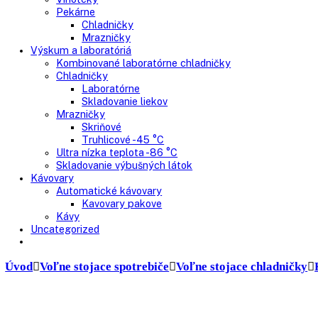
Presklenné dvere
Truhlicové mrazničky
Neresklenné dvere
Presklenné dvere
Chladnie nápojov
Skriňové
Truhlicové
Vinotéky
Pekárne
Chladničky
Mrazničky
Výskum a laboratóriá
Kombinované laboratórne chladničky
Chladničky
Laboratórne
Skladovanie liekov
Mrazničky
Skriňové
Truhlicové -45 °C
Ultra nízka teplota -86 °C
Skladovanie výbušných látok
Kávovary
Automatické kávovary