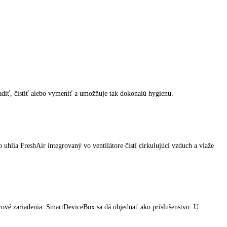
rmance od Liebheruu stanovujú v oblasti chladenia a zmrazovania nové k
abaniu a ľahko sa čistia. S oddeliteľnými a zasúvateľnými odkladacími 
ôvodnú teplotu sa vykonáva s riadením podľa času a množstva a prispie