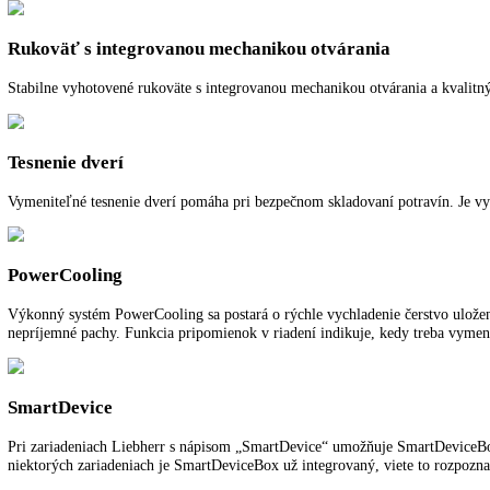
BluPerformance
Väčší objem v interiéri pre potraviny, úsporná a energetická prevádz
GlassLine
Odkladacie plochy GlassLine z bezpečnostného skla sú výškovo nastavi
a jednoducho vytvoriť priestor pre vysoké nádoby.
SuperCool
SuperCool vytvára rezervy chladu pre rýchle vychladenie čerstvých us
Rukoväť s integrovanou mechanikou otvárania
Stabilne vyhotovené rukoväte s integrovanou mechanikou otvárania 