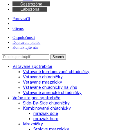
Kávovary
Automatické kávovary
Kávy
Gastrozóna
Labozóna
Porovnať
0
0
Items
O spoločnosti
Doprava a platba
Kontaktujte nás
Search
Search
here
Vstavané spotrebiče
Vstavané kombinované chladničky
Vstavané chladničky
Vstavané mrazničky
Vstavané chladničky na víno
Vstavané americké chladničky
Voľne stojace spotrebiče
Side-By-Side chladničky