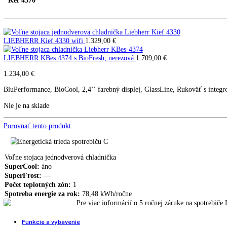
LIEBHERR Kef 4370 nerezové
Kef 4370
LIEBHERR Kief 4330 wifi
1.329,00
€
LIEBHERR KBes 4374 s BioFresh, nerezová
1.709,00
€
1.234,00
€
BluPerformance, BioCool, 2,4‘‘ farebný displej, GlassLine, Rukoväť