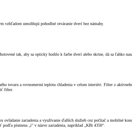
ka, tichá a pohodlná manipulácia a ocenený dizajn: Zariadenia BluPerfo
teľné pre vaše individuálne zásoby. Sú nerozbitné, odolné proti poškr
kladnených potravín. Prepnutie z teploty +2 °C v chladiacej časti na p
a kvalitným vzhľadom umožňujú pohodlné otváranie dverí bez námahy.