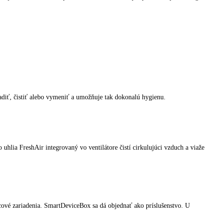
na, mäso a ryby zachovajú svoje zdravé vitamíny
- viac o BioFresh
abaniu a ľahko sa čistia. S oddeliteľnými a zasúvateľnými odkladacími 
ôvodnú teplotu sa vykonáva s riadením podľa času a množstva a prispie