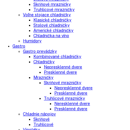
Kombinované chladničky
mraziak dole
mraziak hore
Mrazničky
Stolové mrazničky
Skriňové mrazničky
Truhlicové mrazničky
Voľne stojace chladničky
Klasické chladničky
Stolové chladničky
Americké chladničky
Chladnička na víno
Humidory
Gastro
Gastro prevádzky
Kombinované chladničky
Chladničky
Nepresklenné dvere
Presklenné dvere
Mrazničky
Skriňové mrazničky
Nepresklenné dvere