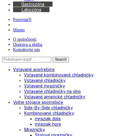
Kávovary
Automatické kávovary
Kávy
Gastrozóna
Labozóna
Porovnať
0
0
Items
O spoločnosti
Doprava a platba
Kontaktujte nás
Search
Search
here
Vstavané spotrebiče
Vstavané kombinované chladničky
Vstavané chladničky
Vstavané mrazničky
Vstavané chladničky na víno
Vstavané americké chladničky
Voľne stojace spotrebiče
Side-By-Side chladničky