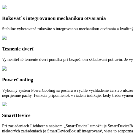
BioFresh
BioFresh zaručuje dokonalú klímu pre mimoriadne dlhú čerstvosť. Pri 
GlassLine
Odkladacie plochy GlassLine z bezpečnostného skla sú výškovo nastavi
a jednoducho vytvoriť priestor pre vysoké nádoby.
SuperCool
SuperCool vytvára rezervy chladu pre rýchle vychladenie čerstvých us
Rukoväť s integrovanou mechanikou otvárania