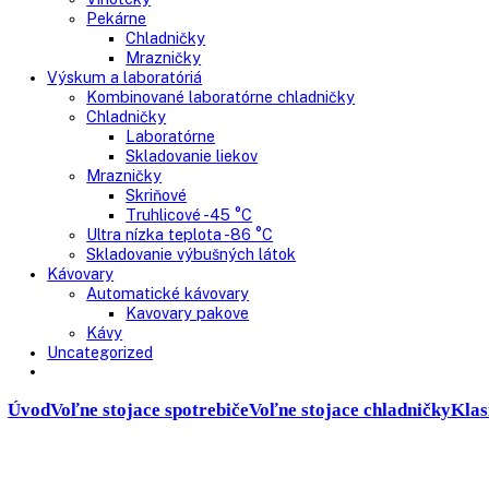
Presklenné dvere
Truhlicové mrazničky
Neresklenné dvere
Presklenné dvere
Chladnie nápojov
Skriňové
Truhlicové
Vinotéky
Pekárne
Chladničky
Mrazničky
Výskum a laboratóriá
Kombinované laboratórne chladničky
Chladničky
Laboratórne
Skladovanie liekov
Mrazničky
Skriňové
Truhlicové -45 °C
Ultra nízka teplota -86 °C
Skladovanie výbušných látok
Kávovary
Automatické kávovary