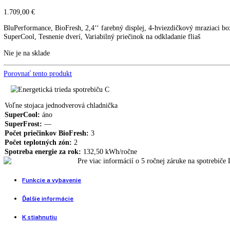
LIEBHERR KBes 4374 s BioFre
KBes 4374
LIEBHERR Kef 3730 nerezové dvere
1.139,00
€
LIEBHERR KBbs 4374 s BioFresh, čierny nerez
1.709,00
€
1.709,00
€
BluPerformance, BioFresh, 2,4‘‘ farebný displej, 4-hviezdičkový mr
SuperCool, Tesnenie dverí, Variabilný priečinok na odkladanie fliaš
Nie je na sklade
Porovnať tento produkt