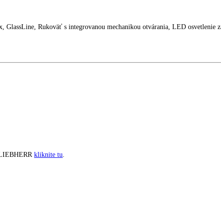
sh, nerezová
aziaci box, GlassLine, Rukoväť s integrovanou mechanikou otvárania, 