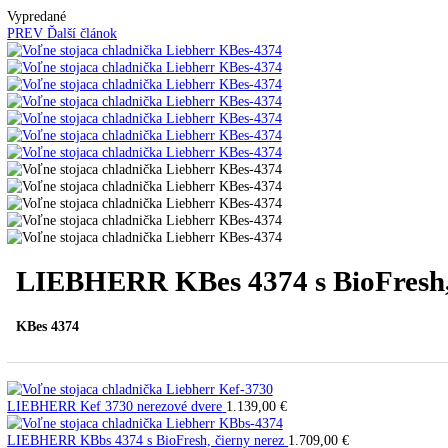
Kavovary pakove
Kávy
Uncategorized
Úvod
Voľne stojace spotrebiče
Voľne stojace chladnič
Vypredané
PREV
Ďalší článok