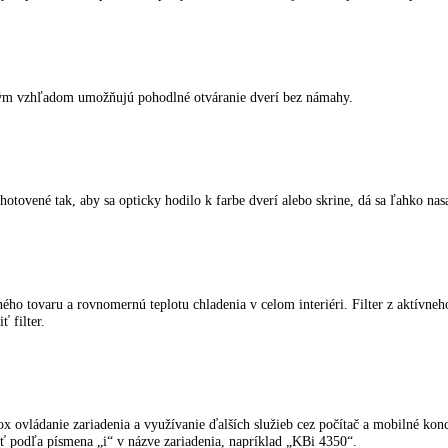
teplote tesne nad 0 °C a ideálnej vlhkosti vzduchu si ovocie a zeleni
teľné pre vaše individuálne zásoby. Sú nerozbitné, odolné proti poškr
kladnených potravín. Prepnutie z teploty +2 °C v chladiacej časti na p