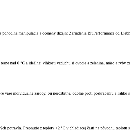
spotrebiče LIEBHERR
kliknite tu
.
ka, tichá a pohodlná manipulácia a ocenený dizajn: Zariadenia BluPerfo