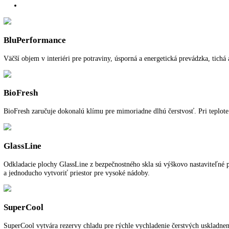
Voľne stojaca jednodverová chladnička
SuperCool:
áno
SuperFrost:
—
Počet priečinkov BioFresh:
3
Počet teplotných zón:
2
Spotreba energie za rok:
132,50 kWh/ročne
Pre viac informácií o 5 ročnej záruke na 
Funkcie a vybavenie
Ďalšie informácie
K stiahnutiu
BluPerformance
Väčší objem v interiéri pre potraviny, úsporná a energetická prevádz