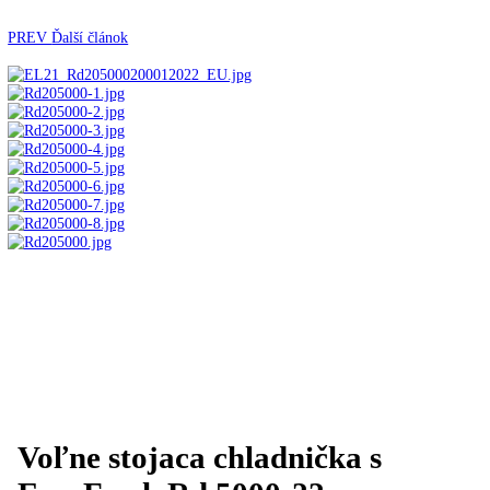
Automatické kávovary
Kavovary pakove
Kávy
Uncategorized
Úvod
Voľne stojace spotrebiče
Voľne stojace
chladničky
Klasické chladničky
Voľne stojaca chladnič
EasyFresh Rd 5000-22
PREV
Ďalší článok