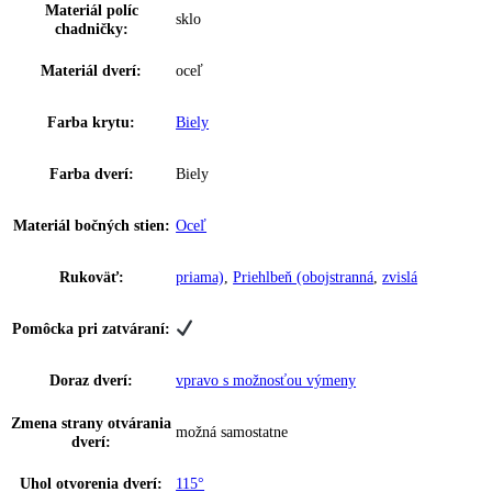
VarioBox:
—
Počet VarioBoxov:
0
Dóza na maslo:
—
Priehradka na vajíčka:
10 vajec
Zarážka dverí:
Priestor na fľaše a konzervy
Výškovo nast. dverné
s možnosťou postupného nastavenia
police:
InteriorFit:
—
Suchá zadná stena:
—