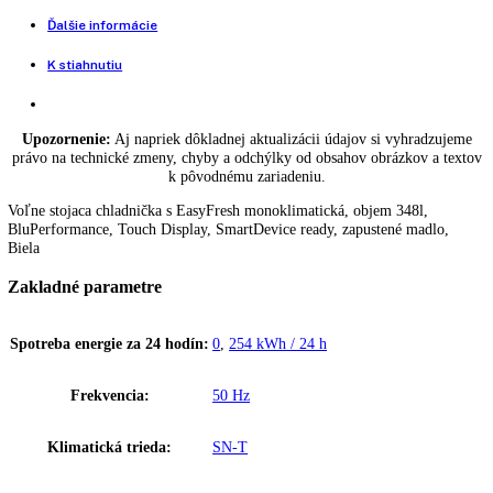
799,00
€
Voľne stojaca chladnička s EasyFresh monoklimatická
Voľne
+
-
stojaca
Pridať do košíka
BUY NOW
chladnička
s
Porovnať tento produkt
EasyFresh
Rd
SuperCool:
možnosť nastavenia na spotrebiči a prostredníctvom apli
5000-
Spotreba energie za rok:
93 kWh/ročne
22
quantity
Funkcie a vybavenie
Popis
Ďalšie informácie
K stiahnutiu
Upozornenie:
Aj napriek dôkladnej aktualizácii údajov si vyhradz