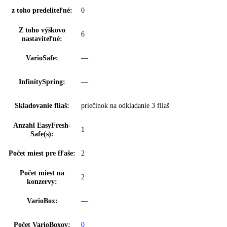
Zámok displeja:
možnosť nastavenia na spotrebiči
BottleTimer:
—
Rozsah teploty
+2 °C až +9 °C
chladničky:
Klimatické zóny
EasyFresh
chladničky:
Proces odmrazovania:
automatické
Filter FreshAir:
vo ventile
Výsuvný systém
integrované vedenie zásuvky
chladničky:
Osvetlenie chladiacej
LED stropné osvetlenie
časti: