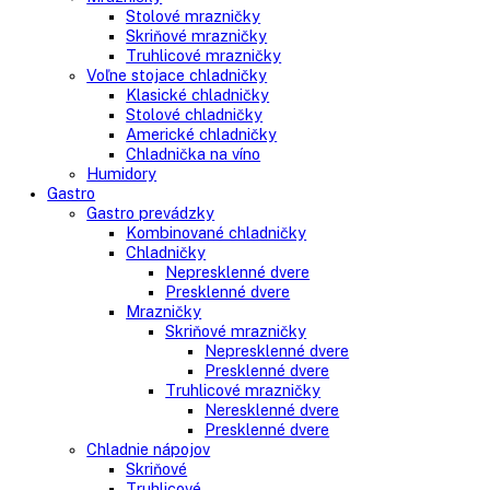
Side-By-Side chladničky
Kombinované chladničky
mraziak dole
mraziak hore
Mrazničky
Stolové mrazničky
Skriňové mrazničky
Truhlicové mrazničky
Voľne stojace chladničky
Klasické chladničky
Stolové chladničky
Americké chladničky
Chladnička na víno
Humidory
Gastro
Gastro prevádzky
Kombinované chladničky
Chladničky
Nepresklenné dvere
Presklenné dvere
Mrazničky
Skriňové mrazničky