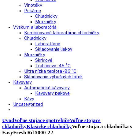
Nepresklenné dvere
Presklenné dvere
Truhlicové mrazničky
Neresklenné dvere
Presklenné dvere
Chladnie nápojov
Skriňové
Truhlicové
Vinotéky
Pekárne
Chladničky
Mrazničky
Výskum a laboratóriá
Kombinované laboratórne chladničky
Chladničky
Laboratórne
Skladovanie liekov
Mrazničky
Skriňové
Truhlicové -45 °C
Ultra nízka teplota -86 °C
Skladovanie výbušných látok
Kávovary