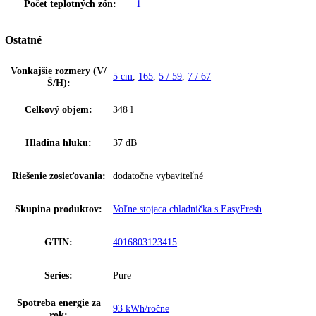
právo na technické zmeny, chyby a odchýlky od obsahov obrázkov a 
k pôvodnému zariadeniu.
Voľne stojaca chladnička s EasyFresh monoklimatická, objem 348l,
BluPerformance, Touch Display, SmartDevice ready, zapustené madlo
Biela
Zakladné parametre
Spotreba energie za 24 hodín:
0
,
254 kWh / 24 h
Frekvencia:
50 Hz
Klimatická trieda:
SN-T
Počet teplotných zón:
1
Ostatné