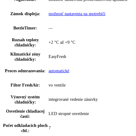
Prípojná hodnota:
1
,
2 A
Napätie:
230 V ~
Ovládanie:
Dotykový displej
,
monochromatický LC di
Regulovateľné chl.
1
okruhy:
Ukazovateľ teploty:
Chladiaca časť
možnosť nastavenia na spotrebiči a
SuperCool:
prostredníctvom aplikácie
Dverový poplach,
možnosť nastavenia na spotrebiči a
chladenie:
prostredníctvom aplikácie
NightMode:
možnosť nastavenia prostredníctvom aplik