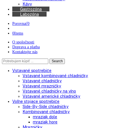
Chladničky na víno
Kávovary
Automatické kávovary
Kávy
Gastrozóna
Labozóna
Porovnať
0
0
Items
O spoločnosti
Doprava a platba
Kontaktujte nás
Search
Search
here
Vstavané spotrebiče
Vstavané kombinované chladničky
Vstavané chladničky
Vstavané mrazničky
Vstavané chladničky na víno
Vstavané americké chladničky
Voľne stojace spotrebiče