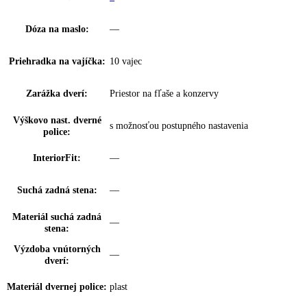
Počet odkladacích ploch
7
chl.:
z toho predeliteľné:
0
Z toho výškovo
6
nastaviteľné:
VarioSafe:
—
InfinitySpring:
—
Skladovanie fliaš:
priečinok na odkladanie 3 fliaš
Anzahl EasyFresh-
1
Safe(s):
Počet miest pre fľaše:
2
Počet miest na
2
konzervy: