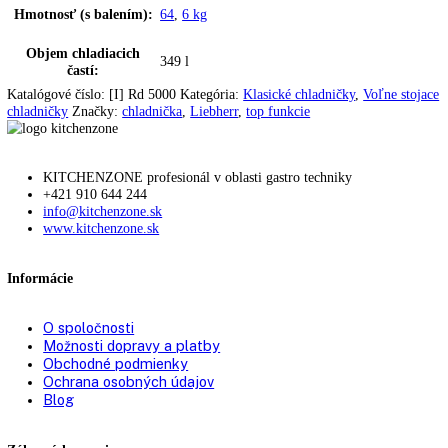
Pomôcka pri zatváraní:
Doraz dverí:
vpravo s možnosťou výmeny
Zmena strany otvárania
možná samostatne
dverí:
Uhol otvorenia dverí:
115°
Tesnenie dverí:
vymeniteľné
Výškovo nastavovacie
2
pätky:
Prepravné rúčky:
Vpredu a vzadu
Prepravné valčeky
vzadu: