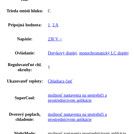
Vonkajšie rozmery (V/
5 cm
,
165
,
5 / 59
,
7 / 67
Š/H):
Celkový objem:
348 l
Hladina hluku:
37 dB
Riešenie zosieťovania:
dodatočne vybaviteľné
Skupina produktov:
Voľne stojaca chladnička s EasyFresh
GTIN:
4016803123415
Series:
Pure
Spotreba energie za
93 kWh/ročne
rok:
Trieda emisií hluku:
C