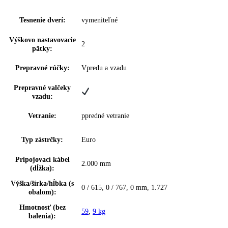
Materiál suchá zadná
—
stena:
Výzdoba vnútorných
—
dverí:
Materiál dvernej police:
plast
Materiál políc
sklo
chadničky:
Materiál dverí:
oceľ
Farba krytu:
Biely
Farba dverí:
Biely
Materiál bočných stien:
Oceľ
Rukoväť:
priama)
,
Priehlbeň (obojstranná
,
zvislá