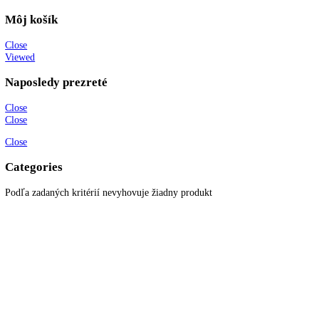
+421 910 644 244
info@kitchenzone.sk
www.kitchenzone.sk
Informácie
O spoločnosti
Možnosti dopravy a platby
Obchodné podmienky
Ochrana osobných údajov
Blog
Zákaznícky servis
Všetky produkty
Akciové produkty
Naše značky
Najčastejšie otázky
Kontaktujte nás