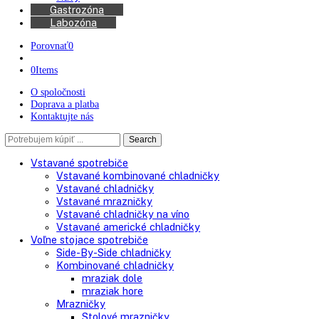
Kávovary
Automatické kávovary
Kávy
Gastrozóna
Labozóna
Porovnať
0
0
Items
O spoločnosti
Doprava a platba
Kontaktujte nás
Search
Search
here
Vstavané spotrebiče
Vstavané kombinované chladničky
Vstavané chladničky
Vstavané mrazničky
Vstavané chladničky na víno
Vstavané americké chladničky
Voľne stojace spotrebiče
Side-By-Side chladničky