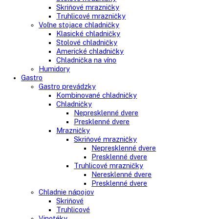
Kombinované chladničky
mraziak dole
mraziak hore
Mrazničky
Stolové mrazničky
Skriňové mrazničky
Truhlicové mrazničky
Voľne stojace chladničky
Klasické chladničky
Stolové chladničky
Americké chladničky
Chladnička na víno
Humidory
Gastro
Gastro prevádzky
Kombinované chladničky
Chladničky
Nepresklenné dvere
Presklenné dvere
Mrazničky
Skriňové mrazničky
Nepresklenné dvere