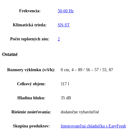
Popis
Ďalšie informácie
K stiahnutiu
Upozornenie:
Aj napriek dôkladnej akt
Vstavaná monoklimatická chladnička s EasyFresh a mrazáčkem, Pevn
Zakladné parametre
Spotreba energie za 24 hodín:
0
,
323 kWh / 24 h
Frekvencia:
50-60 Hz
Klimatická trieda:
SN-ST
Počet teplotných zón:
2