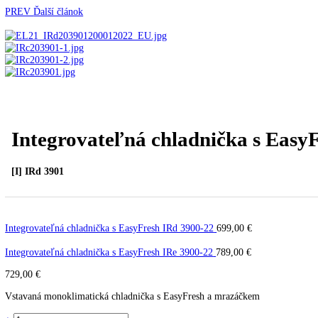
Kavovary pakove
Kávy
Uncategorized
Úvod
Vstavané spotrebiče
Vstavané chladničky
Integr
PREV
Ďalší článok
Integrovateľná chladnička s E