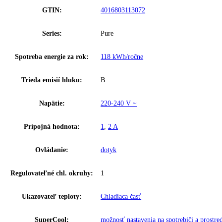
Ostatné
Rozmery výklenku (v/š/h):
0 cm, 4 – 89 / 56 – 57 / 55, 87
Celkový objem:
117 l
Hladina hluku:
35 dB
Riešenie zosieťovania:
dodatočne vybaviteľné
Skupina produktov:
Integrovateľná chladnička s EasyF
GTIN:
4016803113072
Series:
Pure