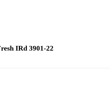
ovateľná chladnička s EasyFresh IRd 3901-22
asyFresh IRd 3901-22