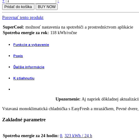
[I] IRd 3901
Integrovateľná chladnička s EasyFresh IRd 3900-22
699,00
€
Integrovateľná chladnička s EasyFresh IRe 3900-22
789,00
€
729,00
€
Vstavaná monoklimatická chladnička s EasyFresh a mrazáčkem
Integrovateľná
+
-
chladnička
Pridať do košíka
BUY NOW
s
EasyFresh
Porovnať tento produkt
IRd
3901-
SuperCool:
možnosť nastavenia na spotrebiči a prostredníctvom apli
22
Spotreba energie za rok:
118 kWh/ročne
quantity
Funkcie a vybavenie