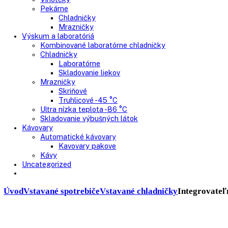
Presklenné dvere
Truhlicové mrazničky
Neresklenné dvere
Presklenné dvere
Chladnie nápojov
Skriňové
Truhlicové
Vinotéky
Pekárne
Chladničky
Mrazničky
Výskum a laboratóriá
Kombinované laboratórne chladničky
Chladničky
Laboratórne
Skladovanie liekov
Mrazničky
Skriňové
Truhlicové -45 °C
Ultra nízka teplota -86 °C
Skladovanie výbušných látok
Kávovary
Automatické kávovary