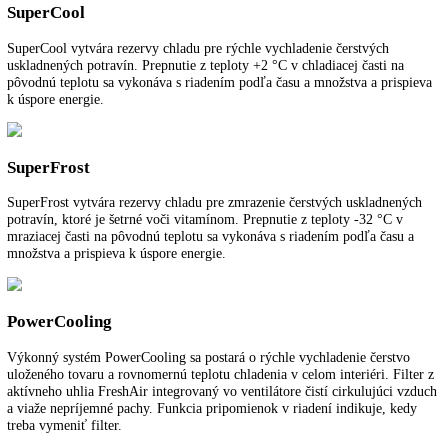
NoFrost
Pri NoFrost sa zamrazený tovar zmrazuje s vychladeným cirkulujúci
vzduchom a vlhkosť vzduchu sa odvádza preč. Mraziaci priestor tak o
vždy bez námrazy a na potravinách sa nevytvorí vrstva ľadu.
DuoCooling
S dvomi oddelenými regulovateľnými okruhmi sa dá s funkciou
DuoCooling pri kombinovaných chladničkách s mrazničkou nezávisle
presne riadiť teplota v chladiacej a mraziacej časti. Medzi chladiacou 
mraziacou časťou neprebieha žiadna výmena vzduchu. Zamedzí sa tak
prenosu pachov a vysychaniu potravín.
SuperCool