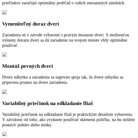
Teplotný poplach
Teplotný poplach okamžite informuje opticky a zvukovo o neželanýc
teplotných odchýlkach, napr. pri otvorení dverí alebo po výpadku elek
Automatika SuperFrost
Automatika SuperFrost robí zo zmrazovania jednoduché a úsporné
potešenie. Prevezme rýchly pokles teploty na -32 °C a tak zabezpečí 
chladu pre zamrazenie so zachovaním vitamínov.
Automatika SuperCool
Automatika SuperCool zníži teplotu v chladiacom priečinku až na 12
na +2 °C – to je ideálne pre rýchle vychladenie práve uskladnených
potravín.