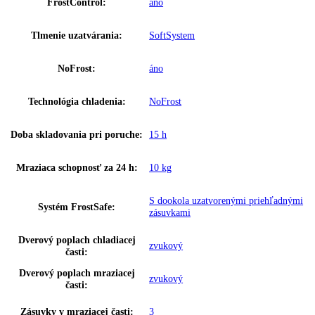
Varovný signál pri poruche:
Optický a zvukový
Doraz dverí:
Vpravo vymeniteľné
Regulovateľné chladiace
2
okruhy:
Teplotné zóny:
3
Detská poistka:
áno
SuperCool:
áno
SuperFrost:
Riadený množstvom
HolidayMode:
áno
Chladenie cirkulačným
áno
vzduchom: