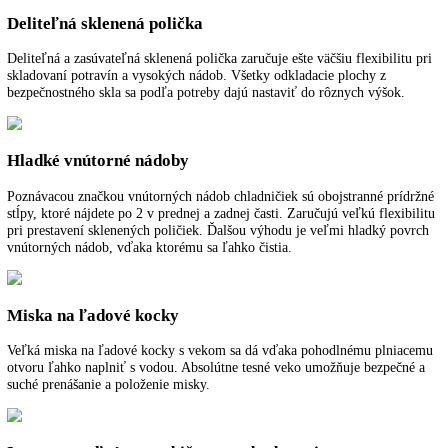
Variabilný priečinok na odkladanie fliaš
Variabilný priečinok na odkladanie fliaš je praktickým detailom vyba
V závislosti od toho, ako zvyknete používať sklenenú poličku, na ňu
postaviť poháre alebo misky.
Priehradka na vajcia
Variabilná priehradka na vajcia je vysúvateľná. Môžete tak bezpečne
skladovať až 20 slepačích alebo 28 prepeličích vajec. Pre dlhšiu trvan
vám odporúčame vajcia skladovať špičkou nadol alebo priehradku na 
umiestniť vo FlexSystem priečinku BioFresh.
GlassLine v interiéri
Celkový dojem kvalitného interiéru dopĺňa ušľachtilé GlassLine z
bezpečnostného skla. Elegantné odkladacie plochy GlassLine sú neroz
odolné proti poškrabaniu a ľahko sa čistia. Celkový harmonický obra
dotvárajú kvalitné lišty z ušľachtilej ocele. Mimoriadne flexibilné pou