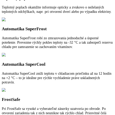
VarioSpace
Po vybratí mraziacich zásuviek a za nimi sa nachádzajúcimi sklenený
dvojitými dnami vznikne VarioSpace, čo je praktický systém pre
mimoriadne vysoký úložný priestor.
Detská poistka
Detská poistka sa dá naprogramovať tak, aby zabránila neúmyselném
vypnutiu zariadenia. Ak je detská poistka zapnutá, je zobrazená sym
MagicEye.
Dverový poplach
Pre bezpečnú ochranu potravín varuje zvukový dverový poplach, keď
dvere otvorené 60 sekúnd.