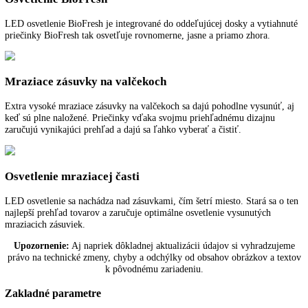
dodržanie zvolených teplôt v jednotlivých priečinkoch na víno. Digit
ukazovateľ teploty informuje na stupeň presne o nastavených hodnotá
Jemným kontaktom s dotykovým používateľským rozhraním sa dajú
jednoducho a veľmi pohodlne nastaviť všetky funkcie. Dverový a tep
poplach informuje o nezrovnalostiach, napr. keď necháte otvorené dve
Detská poistka chráni pred nechceným prestavením ovládacieho panel
Nivelačné koľajničky
Vyššie zariadenia s výklenkom od 140 cm majú dve nivelačné koľajni
vpravo a vľavo v oblasti podlahy. Zariadenie je tak možné dokonale
vyrovnať a zaistiť proti klesnutiu. Vďaka tomu dosiahnete optimálne
zatváranie dverí a ideálne chladenie.
Výsuvy na teleskopických vyťahovaniach
Zásuvky sa dajú vytiahnuť na teleskopických vyťahovaniach s ľahký
chodom a pri uhle otvorenia dvier 90 ° sa dajú pohodlne vybrať.