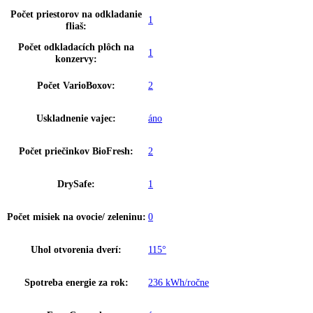
Brutto objem celkom:
279 l
Proces odmrazovania:
automatické
Napätie:
220-240 V ~
Prípojná hodnota:
1
,
4 A 136 W
Hmotnosť (s balením):
00 kg
,
76
Hmotnosť (bez balenia):
20 kg
,
72
MagicEye s LCD a digitálnym
Ovládanie:
ukazovateľom teploty
Ukazovateľ teploty:
Chladiaca a mraziaca časť