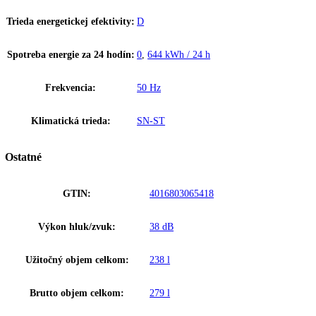
Regulácia vlhkosti DrySafe/HydroSafe
Regulačné dosky vlhkosti umožňujú individuálne možnosti nastavenia
vlhkosti vzduchu v priečinkoch BioFresh. DrySafe s časťou BioFresh 
nízkou vlhkosťou vzduchu je ideálny na skladovanie mäsa, rýb a mli
výrobkov. Ovocie a zelenina sa držia optimálne v zabalených HydroS
BioFresh s vlhkosťou vzduchu do 90 %.
SoftTelescopic
Priečinky BioFresh-Safes a vysúvateľné vozíky so SoftTelescopic ma
pohodlné automatické zasúvanie s mäkkým tlmením uzatvárania, ktor
každodenné používanie praktickejším a bezpečnejším. Pri uhle otvore
dverí 90 ° sa dajú plne vysunúť a vytiahnuť.
Osvetlenie BioFresh
LED osvetlenie BioFresh je integrované do oddeľujúcej dosky a vyti