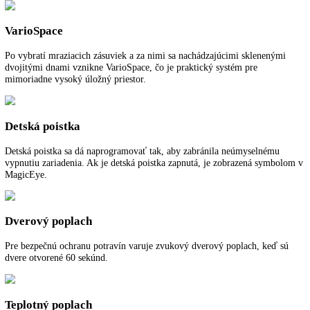
SuperCool vytvára rezervy chladu pre rýchle vychladenie čerstvých
uskladnených potravín. Prepnutie z teploty +2 °C v chladiacej časti n
pôvodnú teplotu sa vykonáva s riadením podľa času a množstva a pris
k úspore energie.
SuperFrost
SuperFrost vytvára rezervy chladu pre zmrazenie čerstvých uskladne
potravín, ktoré je šetrné voči vitamínom. Prepnutie z teploty -32 °C v
mraziacej časti na pôvodnú teplotu sa vykonáva s riadením podľa času
množstva a prispieva k úspore energie.
PowerCooling
Výkonný systém PowerCooling sa postará o rýchle vychladenie čerst
uloženého tovaru a rovnomernú teplotu chladenia v celom interiéri. Fi
aktívneho uhlia FreshAir integrovaný vo ventilátore čistí cirkulujúci
a viaže nepríjemné pachy. Funkcia pripomienok v riadení indikuje, k
treba vymeniť filter.