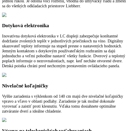
pri prestavení sklenených poličiek. Ďalšou výhodu je veľmi hladký p
vnútorných nádob, vďaka ktorému sa ľahko čistia.
Miska na ľadové kocky
Veľká miska na ľadové kocky s vekom sa dá vďaka pohodlnému plni
otvoru ľahko naplniť s vodou. Absolútne tesné veko umožňuje bezpeč
suché prenášanie a položenie misky.
Integrovateľné spotrebiče pre zabudovanie
Zariadenia sa dajú bez problémov zabudovať za dverami nábytku a
dokonale sa tak integrujú do kuchyne. Vznikne tak opticky jednoliata
strana kuchyne. Všimnite si techniku montáže dverí nábytku. Montáž
pevných dverí: Dvere nábytku a zariadenia sa napevno spoja tak, že d
nábytku sa pripevnia priamo na dvere zariadenia. Montáž vlečných dv
Dvere nábytku sú upevnené priamo na vysokej skrinke a s dverami
zariadenia sa spoja cez klzné koľajnice. Dvere nábytku sa pri otváraní
zatváraní kĺžu po koľajniciach.