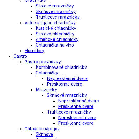
Voľne stojace spotrebiče
Side-By-Side chladničky
Kombinované chladničky
mraziak dole
mraziak hore
Mrazničky
Stolové mrazničky
Skriňové mrazničky
Truhlicové mrazničky
Voľne stojace chladničky
Klasické chladničky
Stolové chladničky
Americké chladničky
Chladnička na víno
Humidory
Gastro
Gastro prevádzky
Kombinované chladničky
Chladničky
Nepresklenné dvere
Presklenné dvere
Mrazničky
Skriňové mrazničky