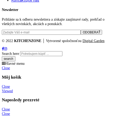
Počet misiek na ovocie/ zeleninu:
0
Uhol otvorenia dverí:
115°
Spotreba energie za rok:
236 kWh/ročne
FrostControl:
áno
Tlmenie uzatvárania:
SoftSystem
NoFrost:
áno
Technológia chladenia:
NoFrost
Doba skladovania pri poruche:
15 h