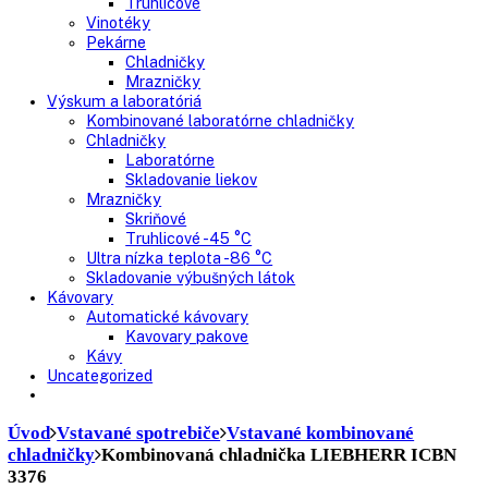
Nepresklenné dvere
Presklenné dvere
Truhlicové mrazničky
Neresklenné dvere
Presklenné dvere
Chladnie nápojov
Skriňové
Truhlicové
Vinotéky
Pekárne
Chladničky
Mrazničky
Výskum a laboratóriá
Kombinované laboratórne chladničky
Chladničky
Laboratórne
Skladovanie liekov
Mrazničky
Skriňové
Truhlicové -45 °C
Ultra nízka teplota -86 °C
Skladovanie výbušných látok