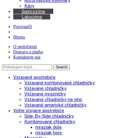
Chladničky na víno
Kávovary
Automatické kávovary
Kávy
Gastrozóna
Labozóna
Porovnať
0
0
Items
O spoločnosti
Doprava a platba
Kontaktujte nás
Search
Search
here
Vstavané spotrebiče
Vstavané kombinované chladničky
Vstavané chladničky
Vstavané mrazničky
Vstavané chladničky na víno
Vstavané americké chladničky