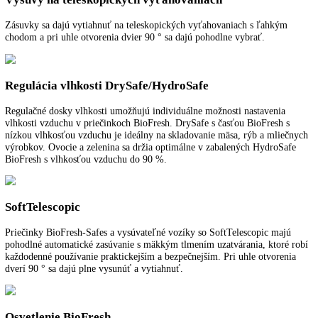
Tlmenie uzatvárania SoftSystem
Tlmenie uzatvárania SoftSystem je pohodlné a presvedčí pri každod
používaní. SoftSystem integrovaný do dverí tlmí pohyb pri zatváraní 
a aj pri plnom naložení zaručuje mimoriadne mäkké zatvorenie. Pri
spotrebičoch pre zabudovanie sa dvere automaticky zatvoria od uhla
otvorenia cca 30 °.
Dóza na maslo
Pekne vytvarovaná dóza na maslo sa dá pohodlne a ľahko otvoriť aj s
jednou rukou. Je odolná voči rozbitiu, vhodná do umývačky riadu a z
sa do všetkých odkladacích priestorov Liebherr.
Dotyková elektronika
Inovatívna dotyková elektronika v LC displeji zabezpečuje konštantné