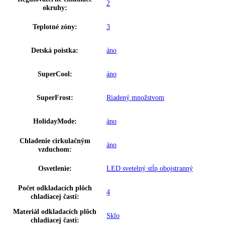
Trieda energetickej efektivity:
D
Spotreba energie za 24 hodín:
0
,
644 kWh / 24 h
Frekvencia:
50 Hz
Klimatická trieda:
SN-ST
Ostatné
GTIN:
4016803065418
Výkon hluk/zvuk:
38 dB
Užitočný objem celkom:
238 l