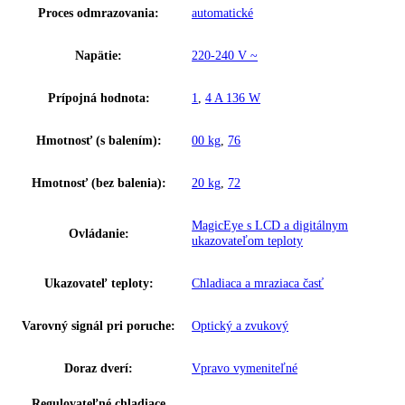
priečinky BioFresh tak osvetľuje rovnomerne, jasne a priamo zhora.
Mraziace zásuvky na valčekoch
Extra vysoké mraziace zásuvky na valčekoch sa dajú pohodlne vysunú
keď sú plne naložené. Priečinky vďaka svojmu priehľadnému dizajnu
zaručujú vynikajúci prehľad a dajú sa ľahko vyberať a čistiť.
Osvetlenie mraziacej časti
LED osvetlenie sa nachádza nad zásuvkami, čím šetrí miesto. Stará sa
najlepší prehľad tovarov a zaručuje optimálne osvetlenie vysunutých
mraziacich zásuviek.
Upozornenie:
Aj napriek dôkladnej aktualizácii údajov si vyhradz
právo na technické zmeny, chyby a odchýlky od obsahov obrázkov a 
k pôvodnému zariadeniu.
Zakladné parametre