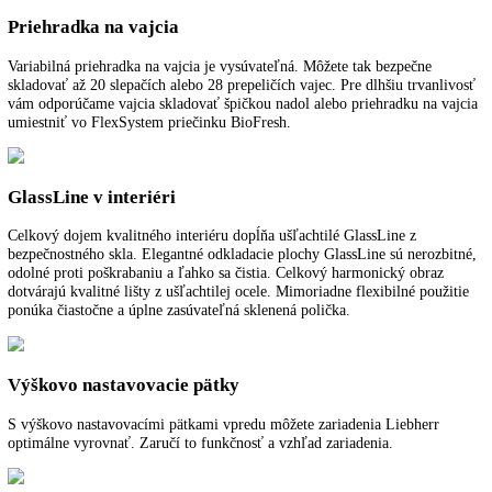
FrostSafe
Pri FrostSafe sa vysoké a vyberateľné zásuvky uzatvoria po obvode. 
otvorení zariadenia tak z nich neunikne tak rýchlo chlad. Priesvitné če
priečinkov zaručujú optimálny prehľad o vašich zmrazených zásobách
Vymeniteľný doraz dverí
Zariadenia sú v závode vybavené s pravým dorazom dverí. S možnos
výmeny dorazu dverí sa dá zariadenie na svojom mieste vždy optimál
používať.
Montáž pevných dverí
Dvere nábytku a zariadenia sa napevno spoja tak, že dvere nábytku sa
pripevnia priamo na dvere zariadenia.