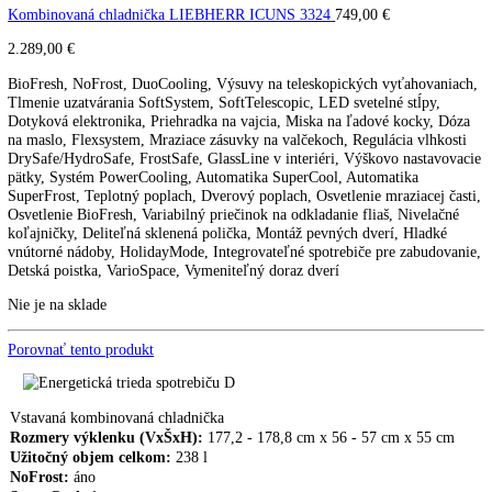
Kombinovaná chladnička
LIEBHERR ICBN 3376
ICBNd 5153
Kombinovaná chladnička LIEBHERR ICNS 3324
1.339,90
€
Kombinovaná chladnička LIEBHERR ICUNS 3324
749,00
€
2.289,00
€
BioFresh, NoFrost, DuoCooling, Výsuvy na teleskopických vyťahova
Tlmenie uzatvárania SoftSystem, SoftTelescopic, LED svetelné stĺpy,
Dotyková elektronika, Priehradka na vajcia, Miska na ľadové kocky,
na maslo, Flexsystem, Mraziace zásuvky na valčekoch, Regulácia vlhk
DrySafe/HydroSafe, FrostSafe, GlassLine v interiéri, Výškovo nastav
pätky, Systém PowerCooling, Automatika SuperCool, Automatika
SuperFrost, Teplotný poplach, Dverový poplach, Osvetlenie mraziacej