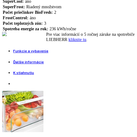
Osvetlenie BioFresh, Variabilný priečinok na odkladanie fliaš, Nivela
koľajničky, Deliteľná sklenená polička, Montáž pevných dverí, Hladk
vnútorné nádoby, HolidayMode, Integrovateľné spotrebiče pre zabudo
Detská poistka, VarioSpace, Vymeniteľný doraz dverí
Nie je na sklade
Porovnať tento produkt
Vstavaná kombinovaná chladnička
Rozmery výklenku (VxŠxH):
177,2 - 178,8 cm x 56 - 57 cm x 55 
Užitočný objem celkom:
238 l
NoFrost:
áno
SuperCool:
áno
SuperFrost:
Riadený množstvom
Počet priečinkov BioFresh:
2
FrostControl:
áno
Počet teplotných zón:
3
Spotreba energie za rok:
236 kWh/ročne
Pre viac informácií o 5 ročnej záruke na spo
LIEBHERR
kliknite tu
.