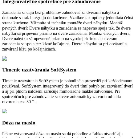
ponúka čiastočne a úplne zasúvateľná sklenená polička.
Výškovo nastavovacie pätky
S výškovo nastavovacími pätkami vpredu môžete zariadenia Liebherr
optimálne vyrovnať. Zaručí to funkčnosť a vzhľad zariadenia.
Deliteľná sklenená polička
Deliteľná a zasúvateľná sklenená polička zaručuje ešte väčšiu flexibili
skladovaní potravín a vysokých nádob. Všetky odkladacie plochy z
bezpečnostného skla sa podľa potreby dajú nastaviť do rôznych výšok
Hladké vnútorné nádoby
Poznávacou značkou vnútorných nádob chladničiek sú obojstranné pr
stĺpy, ktoré nájdete po 2 v prednej a zadnej časti. Zaručujú veľkú flexi