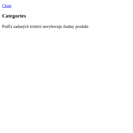
Mraziaca schopnosť za 24 h:
10 kg
S dookola uzatvorenými priehľa
Systém FrostSafe:
zásuvkami
Dverový poplach chladiacej
zvukový
časti:
Dverový poplach mraziacej
zvukový
časti:
Zásuvky v mraziacej časti:
3
Katalógové číslo:
ICBNd 5153
Kategórií:
Vstavané kombinované
chladničky
Značka:
top funkcie
KITCHENZONE profesionál v oblasti gastro techniky
+421 910 644 244
info@kitchenzone.sk
www.kitchenzone.sk