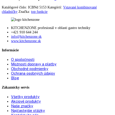
Osvetlenie:
LED svetelný stĺp obojstranný
Počet odkladacích plôch
4
chladiacej časti:
Materiál odkladacích plôch
Sklo
chladiacej časti:
Počet priestorov na odkladanie
1
fliaš:
Počet odkladacích plôch na
1
konzervy:
Počet VarioBoxov:
2
Uskladnenie vajec:
áno
Počet priečinkov BioFresh:
2
DrySafe:
1