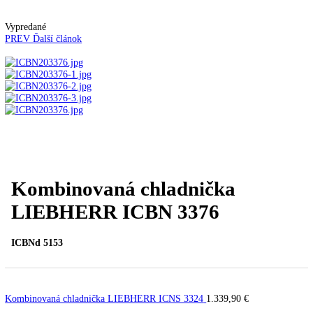
Kávovary
Automatické kávovary
Kavovary pakove
Kávy
Uncategorized
Úvod
Vstavané spotrebiče
Vstavané kombinované
chladničky
Kombinovaná chladnička LIEBHERR IC
3376
Vypredané
PREV
Ďalší článok