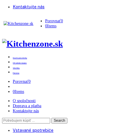
Kontaktujte nás
Porovnať
0
0
Items
Gastro prevádzky
Chladenie nápojov
Vinotéky
Pekárne
Porovnať
0
0
Items
O spoločnosti
Doprava a platba
Kontaktujte nás