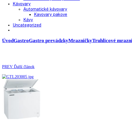
Chladničky
Laboratórne
Skladovanie liekov
Mrazničky
Skriňové
Truhlicové -45 °C
Ultra nízka teplota -86 °C
Skladovanie výbušných látok
Kávovary
Automatické kávovary
Kavovary pakove
Kávy
Uncategorized
Úvod
Gastro
Gastro prevádzky
Mrazničky
Truhlicové 
PREV
Ďalší článok