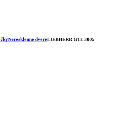
mrazničky
Neresklenné dvere
LIEBHERR GTL 3005