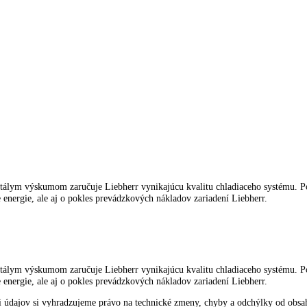
iace prostriedky
spotrebiče LIEBHERR
kliknite tu
.