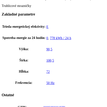
Efektívny chladiaci systém
Na základe desaťročí skúseností v oblasti chladiacej techniky spoje
komponentov chladiacej techniky sa postará nielen o značný pokles v 
Ekologické chladiace prostriedky
Na základe desaťročí skúseností v oblasti chladiacej techniky spoje
komponentov chladiacej techniky sa postará nielen o značný pokles v 
Upozornenie:
Aj napriek dôkladnej akt
Truhlicové mrazničky
Zakladné parametre
Trieda energetickej efektivity:
E