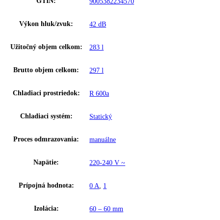
Spotreba energie za 24 hodín:
0
,
778 kWh / 24 h
Výška:
90,5
Šírka:
100,5
Hĺbka:
72
Frekvencia:
50 Hz
Ostatné
GTIN:
9005382234570
Výkon hluk/zvuk:
42 dB