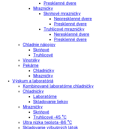
Gastro
Gastro prevádzky
Kombinované chladničky
Chladničky
Nepresklenné dvere
Presklenné dvere
Mrazničky
Skriňové mrazničky
Nepresklenné dvere
Presklenné dvere
Truhlicové mrazničky
Neresklenné dvere
Presklenné dvere
Chladnie nápojov
Skriňové
Truhlicové
Vinotéky
Pekárne
Chladničky
Mrazničky
Výskum a laboratóriá
Kombinované laboratórne chladničky