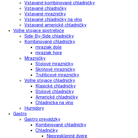
Search
Search
here
Vstavané spotrebiče
Vstavané kombinované chladničky
Vstavané chladničky
Vstavané mrazničky
Vstavané chladničky na víno
Vstavané americké chladničky
Voľne stojace spotrebiče
Side-By-Side chladničky
Kombinované chladničky
mraziak dole
mraziak hore
Mrazničky
Stolové mrazničky
Skriňové mrazničky
Truhlicové mrazničky
Voľne stojace chladničky
Klasické chladničky
Stolové chladničky
Americké chladničky
Chladnička na víno
Humidory