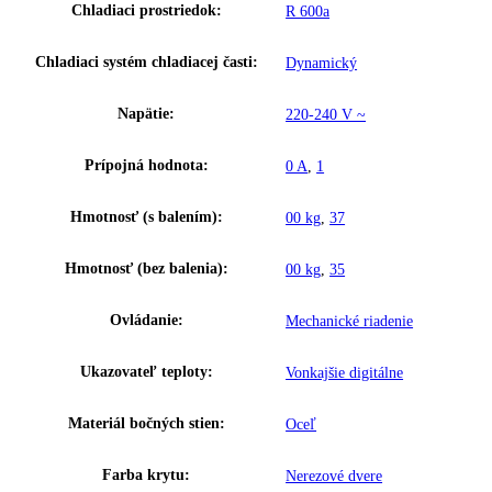
Šírka:
60
Hĺbka:
60
Frekvencia:
50 Hz
Ostatné
GTIN:
9005382161050
Výkon hluk/zvuk:
47 dB
Užitočný objem celkom:
160 l
Brutto objem celkom:
180 l