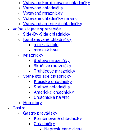
Search
Search
here
Vstavané spotrebiče
Vstavané kombinované chladničky
Vstavané chladničky
Vstavané mrazničky
Vstavané chladničky na víno
Vstavané americké chladničky
Voľne stojace spotrebiče
Side-By-Side chladničky
Kombinované chladničky
mraziak dole
mraziak hore
Mrazničky
Stolové mrazničky
Skriňové mrazničky
Truhlicové mrazničky
Voľne stojace chladničky
Klasické chladničky
Stolové chladničky
Americké chladničky
Chladnička na víno
Humidory