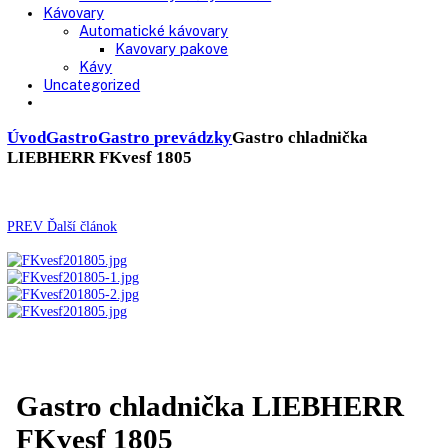
Chladničky
Laboratórne
Skladovanie liekov
Mrazničky
Skriňové
Truhlicové -45 °C
Ultra nízka teplota -86 °C
Skladovanie výbušných látok
Kávovary
Automatické kávovary
Kavovary pakove
Kávy
Uncategorized
Úvod
Gastro
Gastro prevádzky
Gastro chladnička
LIEBHERR FKvesf 1805
PREV
Ďalší článok