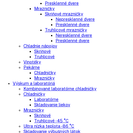
Gastro
Gastro prevádzky
Kombinované chladničky
Chladničky
Nepresklenné dvere
Presklenné dvere
Mrazničky
Skriňové mrazničky
Nepresklenné dvere
Presklenné dvere
Truhlicové mrazničky
Neresklenné dvere
Presklenné dvere
Chladnie nápojov
Skriňové
Truhlicové
Vinotéky
Pekárne
Chladničky
Mrazničky
Výskum a laboratóriá
Kombinované laboratórne chladničky