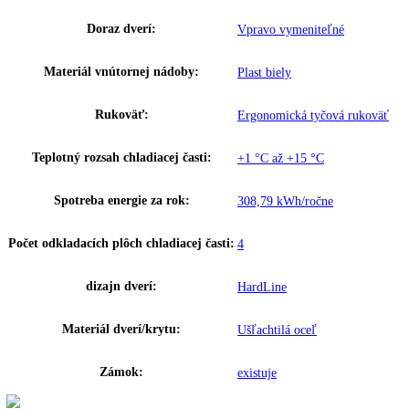
Chladiaci prostriedok:
R 600a
Chladiaci systém chladiacej časti:
Dynamický
Napätie:
220-240 V ~
Prípojná hodnota:
0 A
,
1
Hmotnosť (s balením):
00 kg
,
37
Hmotnosť (bez balenia):
00 kg
,
35
Ovládanie:
Mechanické riadenie
Ukazovateľ teploty:
Vonkajšie digitálne
Materiál bočných stien:
Oceľ