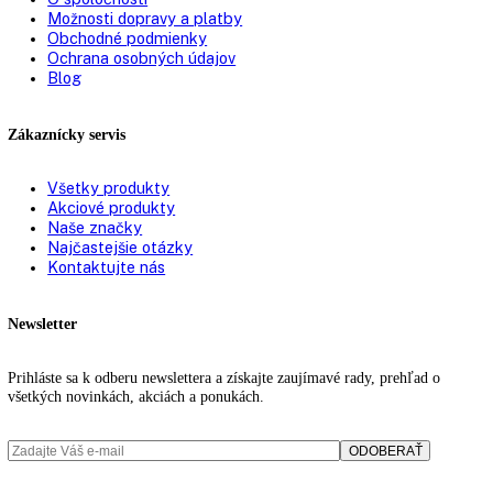
Materiál dverí/krytu:
Ušľachtilá oceľ
Zámok:
existuje
Návod na použitie
PDF Súbor
Výkres rozmerov spotrebiča
JPG Súbor
Katalógové číslo:
FKvesf 1805
Kategória:
Gastro
,
Gastro prevádzky
Značky:
noh
,
top funkcie
KITCHENZONE profesionál v oblasti gastro techniky
+421 910 644 244