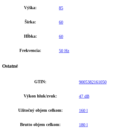
Na základe desaťročí skúseností v oblasti chladiacej techniky spojenýc
neustálym výskumom zaručuje Liebherr vynikajúcu kvalitu chladiace
systému. Používanie kvalitných kompresorov, kondenzátorov, odparo
a ďalších komponentov chladiacej techniky sa postará nielen o značný
pokles v spotrebe energie, ale aj o pokles prevádzkových nákladov za
Liebherr.
Upozornenie:
Aj napriek dôkladnej aktualizácii údajov si vyhradz
právo na technické zmeny, chyby a odchýlky od obsahov obrázkov a 
k pôvodnému zariadeniu.
Chladiace zariadenia
Zakladné parametre
Trieda energetickej efektivity:
C
Spotreba energie za 24 hodín:
0
,
990 kWh / 24 h
Výška:
85