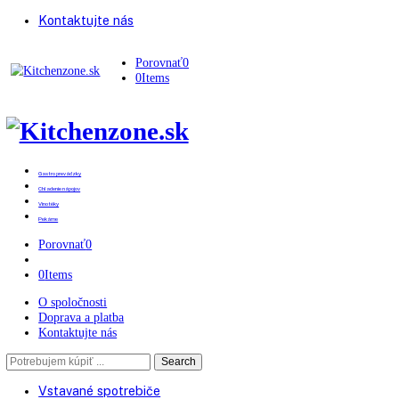
Kontaktujte nás
Porovnať
0
0
Items
Gastro prevádzky
Chladenie nápojov
Vinotéky
Pekárne
Porovnať
0
0
Items
O spoločnosti
Doprava a platba
Kontaktujte nás