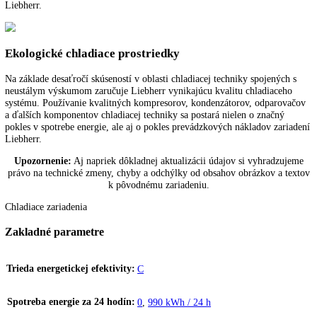
prehľad o teplote zariadenia.
Efektívny chladiaci systém
Na základe desaťročí skúseností v oblasti chladiacej techniky spojenýc
neustálym výskumom zaručuje Liebherr vynikajúcu kvalitu chladiace
systému. Používanie kvalitných kompresorov, kondenzátorov, odparo
a ďalších komponentov chladiacej techniky sa postará nielen o značný
pokles v spotrebe energie, ale aj o pokles prevádzkových nákladov za
Liebherr.
Ekologické chladiace prostriedky