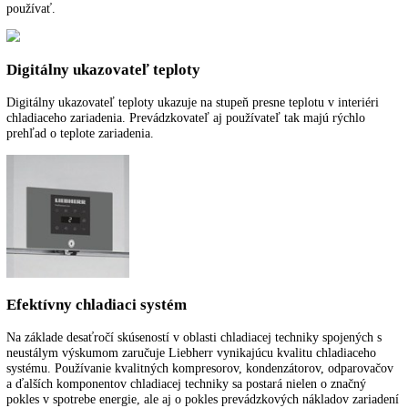
Chladenie cirkulačným vzduchom
Vysokovýkonné ventilátory sa starajú o rýchle vychladenie čerstvo
uloženého tovaru a rovnomernú teplotu chladenia v celom interiéri.
Vymeniteľný doraz dverí
Zariadenia sú v závode vybavené s pravým dorazom dverí. S možnos
výmeny dorazu dverí sa dá zariadenie na svojom mieste vždy optimál
používať.
Digitálny ukazovateľ teploty
Digitálny ukazovateľ teploty ukazuje na stupeň presne teplotu v interi
chladiaceho zariadenia. Prevádzkovateľ aj používateľ tak majú rýchlo