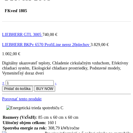
Gastro chladnička LIEBHER
FKvesf 1805
FKvesf 1805
LIEBHERR GTL 3005
740,00
€
LIEBHERR BKPv 6570 ProfiLine nerez 20plechov
3.829,00
€
1.002,00
€
Digitálny ukazovateľ teploty, Chladenie cirkulačným vzduchom, Efek