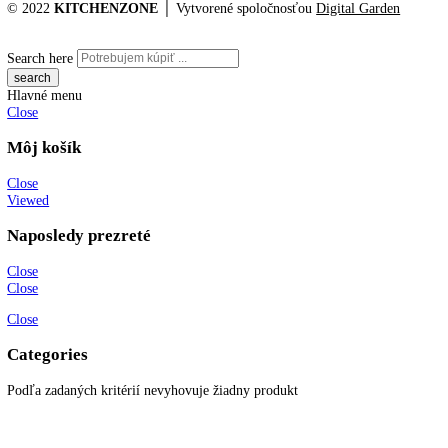
info@kitchenzone.sk
www.kitchenzone.sk
Informácie
O spoločnosti
Možnosti dopravy a platby
Obchodné podmienky
Ochrana osobných údajov
Blog
Zákaznícky servis
Všetky produkty
Akciové produkty
Naše značky
Najčastejšie otázky
Kontaktujte nás