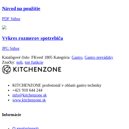
Farba krytu:
Nerezové dvere
Doraz dverí:
Vpravo vymeniteľné
Materiál vnútornej nádoby:
Plast biely
Rukoväť:
Ergonomická tyčová ruk
Teplotný rozsah chladiacej časti:
+1 °C až +15 °C
Spotreba energie za rok:
308,79 kWh/ročne
Počet odkladacích plôch chladiacej časti:
4
dizajn dverí:
HardLine