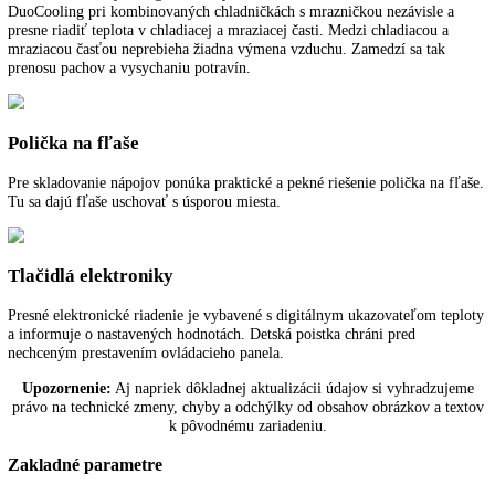
K stiahnutiu
NoFrost
Pri NoFrost sa zamrazený tovar zmrazuje s vychladeným cirkulujúci
vzduchom a vlhkosť vzduchu sa odvádza preč. Mraziaci priestor tak o
vždy bez námrazy a na potravinách sa nevytvorí vrstva ľadu.
DuoCooling
S dvomi oddelenými regulovateľnými okruhmi sa dá s funkciou
DuoCooling pri kombinovaných chladničkách s mrazničkou nezávisle
presne riadiť teplota v chladiacej a mraziacej časti. Medzi chladiacou 
mraziacou časťou neprebieha žiadna výmena vzduchu. Zamedzí sa tak
prenosu pachov a vysychaniu potravín.