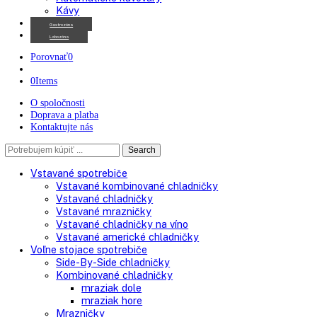
Chladničky na víno
Kávovary
Automatické kávovary
Kávy
Gastrozóna
Labozóna
Porovnať
0
0
Items
O spoločnosti
Doprava a platba
Kontaktujte nás
Search
Search
here
Vstavané spotrebiče
Vstavané kombinované chladničky
Vstavané chladničky
Vstavané mrazničky
Vstavané chladničky na víno
Vstavané americké chladničky
Voľne stojace spotrebiče