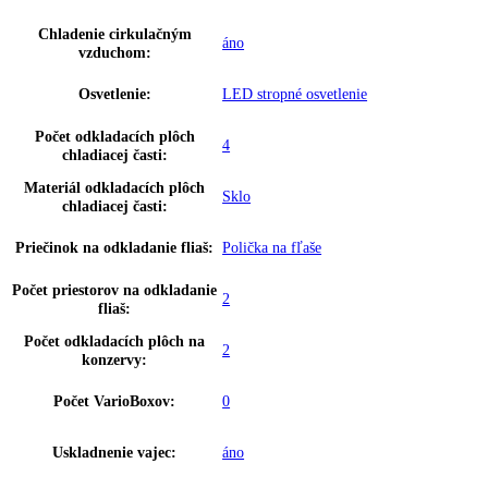
Ukazovateľ teploty:
Chladiaca a mraziaca časť
Varovný signál pri poruche:
Optický a zvukový
Materiál bočných stien:
Oceľ
Farba krytu:
Strieborná
Doraz dverí:
Vpravo vymeniteľné
Priehlbeň na rukoväť zvislá po cele
Rukoväť:
dĺžke
Regulovateľné chladiace
2
okruhy:
Teplotné zóny:
2