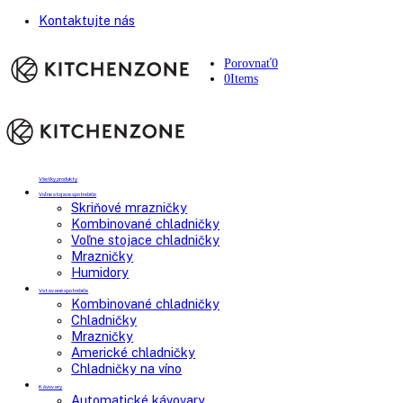
Kontaktujte nás
Porovnať
0
0
Items
Všetky produkty
Voľne stojace spotrebiče
Skriňové mrazničky
Kombinované chladničky
Voľne stojace chladničky
Mrazničky
Humidory
Vstavané spotrebiče
Kombinované chladničky
Chladničky
Mrazničky
Americké chladničky