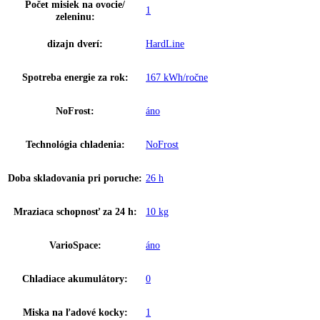
Detská poistka:
áno
SuperFrost:
Riadený časom
Chladenie cirkulačným
áno
vzduchom:
Osvetlenie:
LED stropné osvetlenie
Počet odkladacích plôch
4
chladiacej časti:
Materiál odkladacích plôch
Sklo
chladiacej časti:
Priečinok na odkladanie fliaš:
Polička na fľaše
Počet priestorov na odkladanie
2
fliaš:
Počet odkladacích plôch na