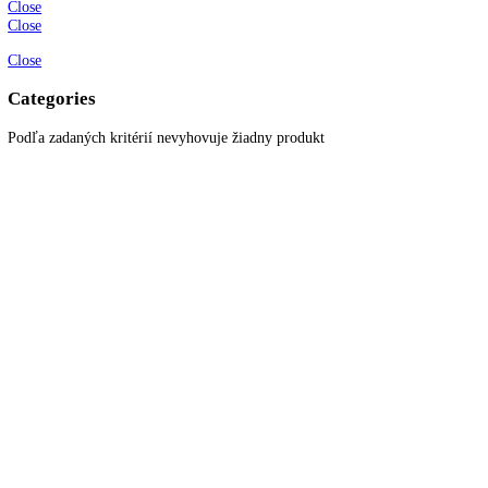
info@kitchenzone.sk
www.kitchenzone.sk
Informácie
O spoločnosti
Možnosti dopravy a platby
Obchodné podmienky
Ochrana osobných údajov
Blog
Zákaznícky servis
Všetky produkty
Akciové produkty
Naše značky
Najčastejšie otázky
Kontaktujte nás
Newsletter
Prihláste sa k odberu newslettera a získajte zaujímavé rady, prehľad o