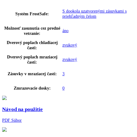
2
konzervy:
Počet VarioBoxov:
0
Uskladnenie vajec:
áno
Počet misiek na ovocie/
1
zeleninu:
dizajn dverí:
HardLine
Spotreba energie za rok:
167 kWh/ročne
NoFrost:
áno
Technológia chladenia:
NoFrost
Doba skladovania pri poruche:
26 h