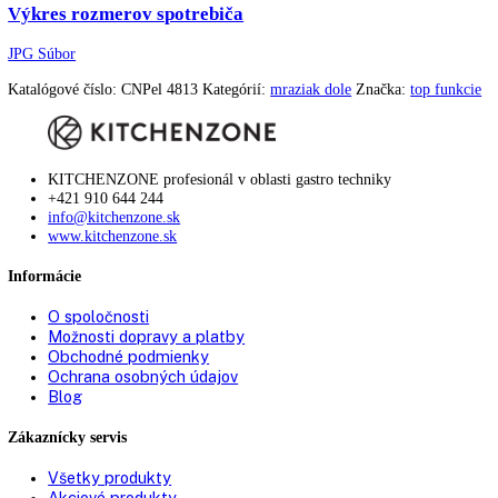
Mraziaca schopnosť za 24 h:
10 kg
VarioSpace:
áno
Chladiace akumulátory:
0
Miska na ľadové kocky:
1
S dookola uzatvorenými zásuvkami
Systém FrostSafe:
priehľadným čelom
Možnosť zasunutia cez predné
áno
vetranie:
Dverový poplach chladiacej
zvukový
časti:
Dverový poplach mraziacej
zvukový
časti: