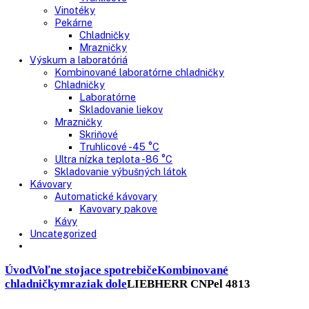
Nepresklenné dvere
Presklenné dvere
Truhlicové mrazničky
Neresklenné dvere
Presklenné dvere
Chladnie nápojov
Skriňové
Truhlicové
Vinotéky
Pekárne
Chladničky
Mrazničky
Výskum a laboratóriá
Kombinované laboratórne chladničky
Chladničky
Laboratórne
Skladovanie liekov
Mrazničky
Skriňové
Truhlicové -45 °C
Ultra nízka teplota -86 °C
Skladovanie výbušných látok
Kávovary