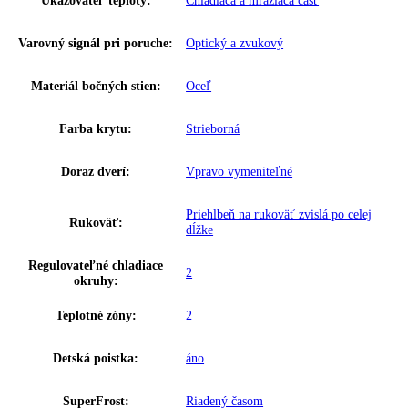
Výkon hluk/zvuk:
40 dB
Užitočný objem celkom:
338 l
Brutto objem celkom:
368 l
Proces odmrazovania:
automatické
Napätie:
220-240 V ~
Prípojná hodnota:
1
,
4 A 163 W
Hmotnosť (s balením):
20 kg
,
78
Hmotnosť (bez balenia):
60 kg
,
72
MagicEye s digitálnym ukazovate
Ovládanie:
teploty