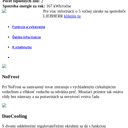
807,00
€
NoFrost, DuoCooling, Tlačidlá elektroniky, Polička na fľaše
Nie je na sklade
Porovnať tento produkt
Voľne stojaca kombinovaná chladnička
Rozmery (VxŠxH):
201,1 cm x 60 cm x 65,5 cm
Užitočný objem celkom:
338 l
NoFrost:
áno
SuperFrost:
Riadený časom
Počet teplotných zón:
2
Spotreba energie za rok:
167 kWh/ročne
Pre viac informácií o 5 ročnej záruke na spo
LIEBHERR
kliknite tu
.
Funkcie a vybavenie
Ďalšie informácie