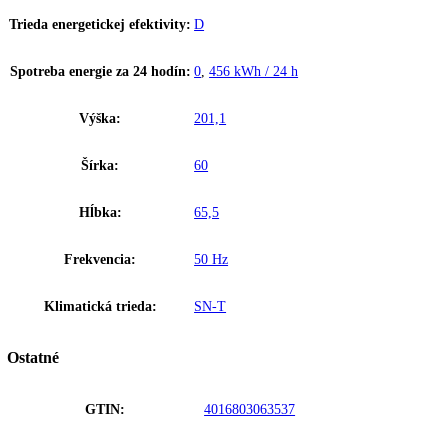
Polička na fľaše
Pre skladovanie nápojov ponúka praktické a pekné riešenie polička na
Tu sa dajú fľaše uschovať s úsporou miesta.
Tlačidlá elektroniky
Presné elektronické riadenie je vybavené s digitálnym ukazovateľom 
a informuje o nastavených hodnotách. Detská poistka chráni pred
nechceným prestavením ovládacieho panela.
Upozornenie:
Aj napriek dôkladnej aktualizácii údajov si vyhradz
právo na technické zmeny, chyby a odchýlky od obsahov obrázkov a 
k pôvodnému zariadeniu.
Zakladné parametre
Trieda energetickej efektivity:
D