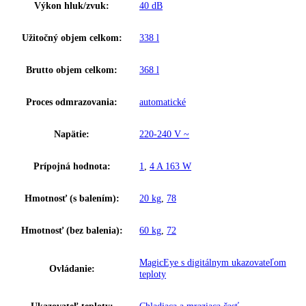
Spotreba energie za 24 hodín:
0
,
456 kWh / 24 h
Výška:
201,1
Šírka:
60
Hĺbka:
65,5
Frekvencia:
50 Hz
Klimatická trieda:
SN-T
Ostatné
GTIN:
4016803063537