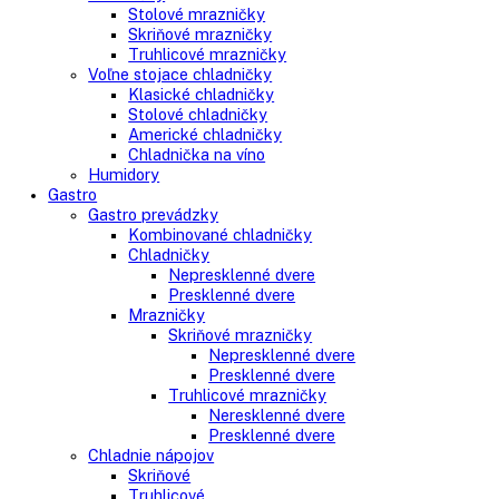
Side-By-Side chladničky
Kombinované chladničky
mraziak dole
mraziak hore
Mrazničky
Stolové mrazničky
Skriňové mrazničky
Truhlicové mrazničky
Voľne stojace chladničky
Klasické chladničky
Stolové chladničky
Americké chladničky
Chladnička na víno
Humidory
Gastro
Gastro prevádzky
Kombinované chladničky
Chladničky
Nepresklenné dvere
Presklenné dvere
Mrazničky
Skriňové mrazničky