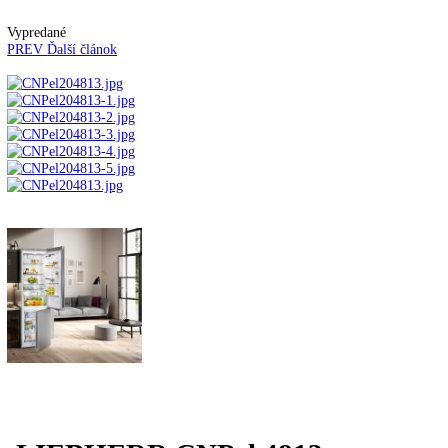
Automatické kávovary
Kavovary pakove
Kávy
Uncategorized
Úvod
Voľne stojace spotrebiče
Kombinované
chladničky
mraziak dole
LIEBHERR CNPel 4813
Vypredané
PREV
Ďalší článok