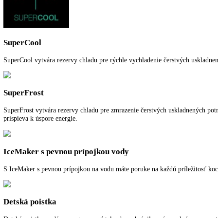
Spotreba energie za rok:
322 kWh/ročne
Pre viac informácií o 5 ročnej záruke na 
Funkcie a vybavenie
Ďalšie informácie
K stiahnutiu
SuperCool
SuperCool vytvára rezervy chladu pre rýchle vychladenie čerstvých us