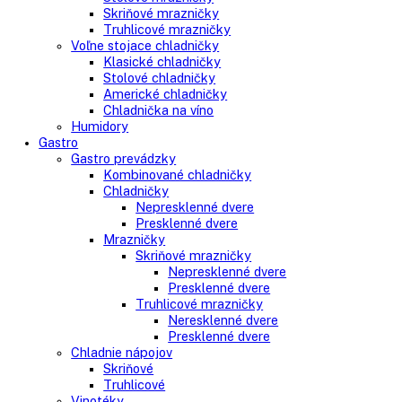
Kombinované chladničky
mraziak dole
mraziak hore
Mrazničky
Stolové mrazničky
Skriňové mrazničky
Truhlicové mrazničky
Voľne stojace chladničky
Klasické chladničky
Stolové chladničky
Americké chladničky
Chladnička na víno
Humidory
Gastro
Gastro prevádzky
Kombinované chladničky
Chladničky
Nepresklenné dvere
Presklenné dvere
Mrazničky
Skriňové mrazničky
Nepresklenné dvere