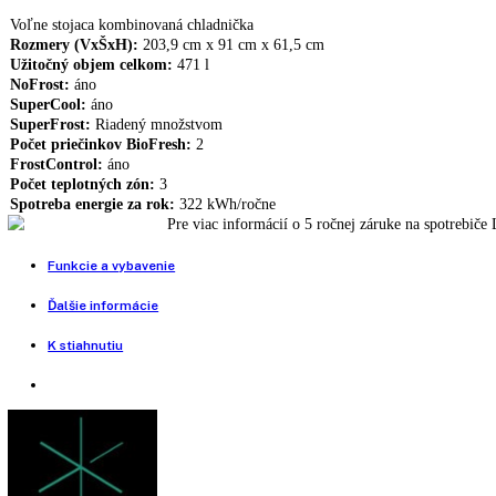
Kombinovaná chladnička LIEBHERR CN 3115
664,00
€
Kombinovaná chladnička LIEBHERR CUel 2831
399,00
€
4.999,00
€
IceMaker s pevnou prípojkou vody, SuperFrost, Detská poistka, Supe
Nie je na sklade
Porovnať tento produkt
Voľne stojaca kombinovaná chladnička
Rozmery (VxŠxH):
203,9 cm x 91 cm x 61,5 cm
Užitočný objem celkom:
471 l
NoFrost:
áno
SuperCool:
áno
SuperFrost:
Riadený množstvom
Počet priečinkov BioFresh:
2
FrostControl:
áno
Počet teplotných zón:
3