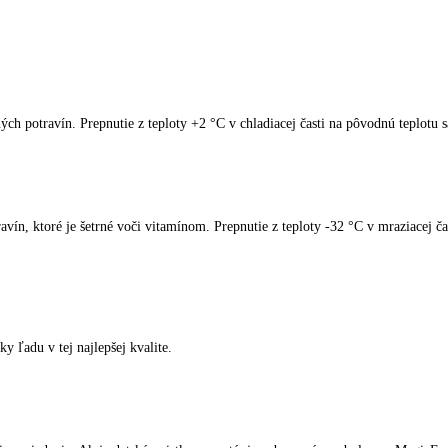
spotrebiče LIEBHERR
kliknite tu
.
kladnených potravín. Prepnutie z teploty +2 °C v chladiacej časti na p