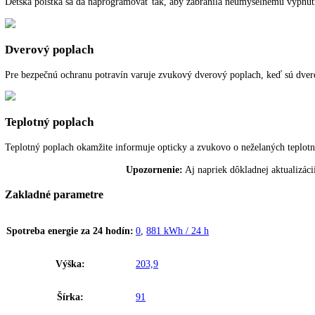
SuperFrost
SuperFrost vytvára rezervy chladu pre zmrazenie čerstvých uskladnený
prispieva k úspore energie.
IceMaker s pevnou prípojkou vody
S IceMaker s pevnou prípojkou na vodu máte poruke na každú príležito
Detská poistka
Detská poistka sa dá naprogramovať tak, aby zabránila neúmyselnému
Dverový poplach