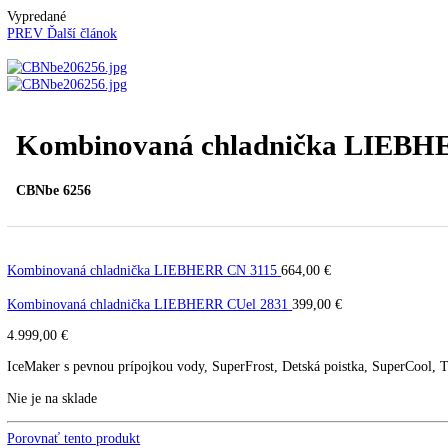
Kavovary pakove
Kávy
Uncategorized
Úvod
Voľne stojace spotrebiče
Kombinované chladnič
Vypredané
PREV
Ďalší článok
Kombinovaná chladnička LI
CBNbe 6256