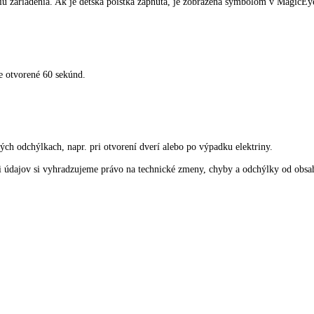
ch potravín, ktoré je šetrné voči vitamínom. Prepnutie z teploty -32 
sť kocky ľadu v tej najlepšej kvalite.
 vypnutiu zariadenia. Ak je detská poistka zapnutá, je zobrazená sym