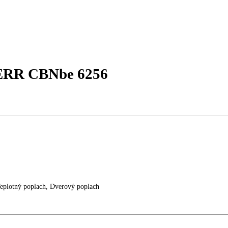
ky
mraziak dole
Kombinovaná chladnička LIEBHERR 
EBHERR CBNbe 6256