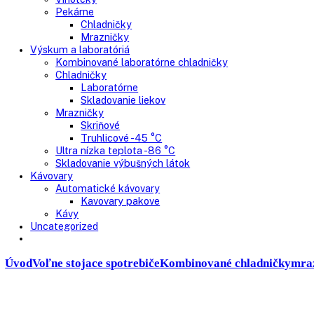
Presklenné dvere
Truhlicové mrazničky
Neresklenné dvere
Presklenné dvere
Chladnie nápojov
Skriňové
Truhlicové
Vinotéky
Pekárne
Chladničky
Mrazničky
Výskum a laboratóriá
Kombinované laboratórne chladničky
Chladničky
Laboratórne
Skladovanie liekov
Mrazničky
Skriňové
Truhlicové -45 °C
Ultra nízka teplota -86 °C
Skladovanie výbušných látok
Kávovary
Automatické kávovary