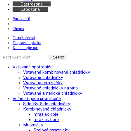
Kávovary
Automatické kávovary
Kávy
Gastrozóna
Labozóna
Porovnať
0
0
Items
O spoločnosti
Doprava a platba
Kontaktujte nás
Search
Search
here
Vstavané spotrebiče
Vstavané kombinované chladničky
Vstavané chladničky
Vstavané mrazničky
Vstavané chladničky na víno
Vstavané americké chladničky
Voľne stojace spotrebiče
Side-By-Side chladničky