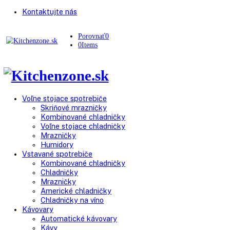
Kontaktujte nás
Porovnať
0
0
Items
Voľne stojace spotrebiče
Skriňové mrazničky
Kombinované chladničky
Voľne stojace chladničky
Mrazničky
Humidory
Vstavané spotrebiče
Kombinované chladničky
Chladničky
Mrazničky
Americké chladničky
Chladničky na víno