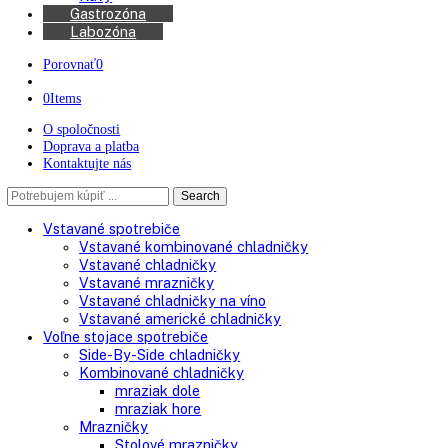
Kávovary
Automatické kávovary
Kávy
Gastrozóna
Labozóna
Porovnať
0
0
Items
O spoločnosti
Doprava a platba
Kontaktujte nás
Search
Search
here
Vstavané spotrebiče
Vstavané kombinované chladničky
Vstavané chladničky
Vstavané mrazničky
Vstavané chladničky na víno
Vstavané americké chladničky
Voľne stojace spotrebiče
Side-By-Side chladničky