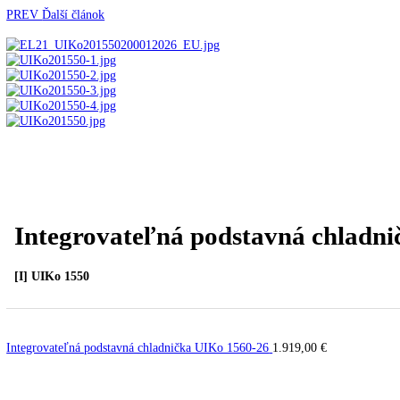
Kavovary pakove
Kávy
Uncategorized
Úvod
Vstavané spotrebiče
Vstavané chladničky
Integr
PREV
Ďalší článok