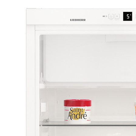
Integrovateľná podstavná chl
[I] UIKo 1550
Integrovateľná podstavná chladnička UIKo 1560-26
1.919,00
€