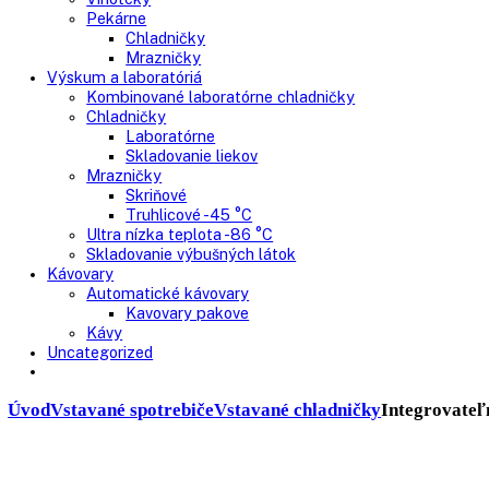
Presklenné dvere
Truhlicové mrazničky
Neresklenné dvere
Presklenné dvere
Chladnie nápojov
Skriňové
Truhlicové
Vinotéky
Pekárne
Chladničky
Mrazničky
Výskum a laboratóriá
Kombinované laboratórne chladničky
Chladničky
Laboratórne
Skladovanie liekov
Mrazničky
Skriňové
Truhlicové -45 °C
Ultra nízka teplota -86 °C
Skladovanie výbušných látok
Kávovary
Automatické kávovary