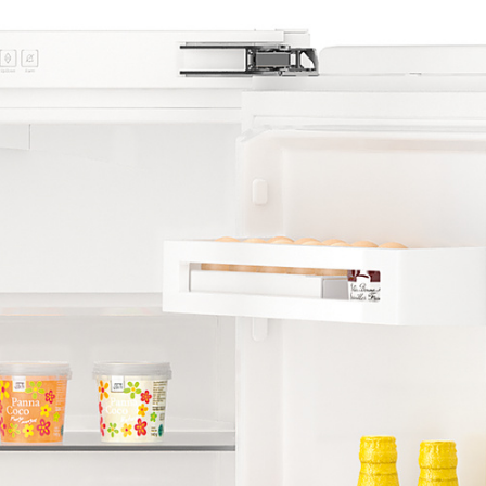
adnička UIKo 1550-26