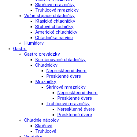
Kombinované chladničky
mraziak dole
mraziak hore
Mrazničky
Stolové mrazničky
Skriňové mrazničky
Truhlicové mrazničky
Voľne stojace chladničky
Klasické chladničky
Stolové chladničky
Americké chladničky
Chladnička na víno
Humidory
Gastro
Gastro prevádzky
Kombinované chladničky
Chladničky
Nepresklenné dvere
Presklenné dvere
Mrazničky
Skriňové mrazničky
Nepresklenné dvere