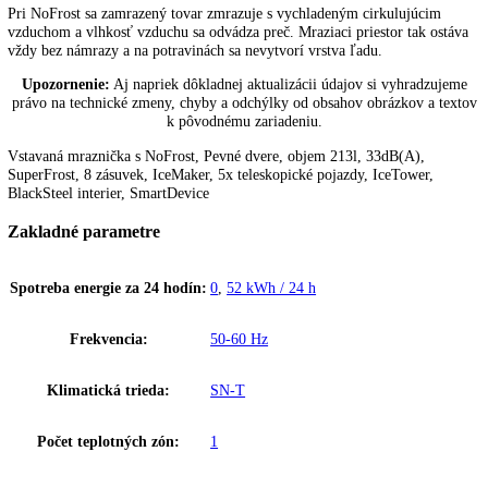
Funkcie a vybavenie
Popis
Ďalšie informácie
K stiahnutiu
NoFrost
Pri NoFrost sa zamrazený tovar zmrazuje s vychladeným cirkulujúci
vzduchom a vlhkosť vzduchu sa odvádza preč. Mraziaci priestor tak o
vždy bez námrazy a na potravinách sa nevytvorí vrstva ľadu.
Upozornenie:
Aj napriek dôkladnej aktualizácii údajov si vyhradz
právo na technické zmeny, chyby a odchýlky od obsahov obrázkov a 
k pôvodnému zariadeniu.