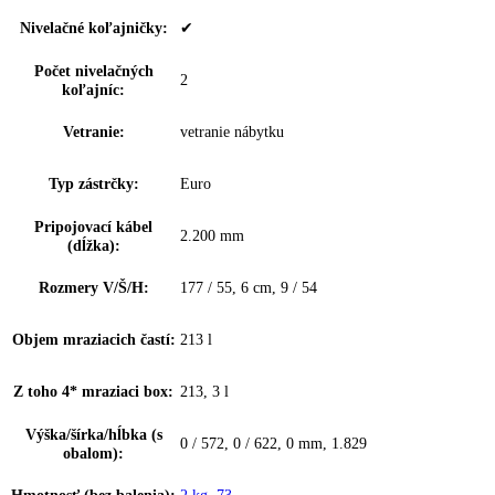
Suchá zadná stena:
—
Materiál suchá zadná
—
stena:
Výzdoba vnútorných
BlackSteel
dverí:
Materiál políc
sklo
mrazničky:
Typ zabudovania:
Integrovateľné
Montáž dverí:
Pevné dvere
Hmotnosti čela nábytku
26
max.:
Doraz dverí:
vľavo s možnosťou výmeny