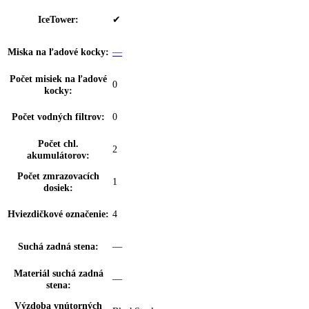
Mraziaca kapacita za
00 kg / 24 h, 12
24hod:
Počet zásuviek
8
mrazničky:
dookola uzatvorené zásuvky s priehľadný
FrostSafe:
čelom
Výsuvný systém
čiastočne vysúvateľné teleskopické koľajn
mrazničky:
Vnútorné osvetleni
LED osvetlenie
mrazničky:
VarioSpace:
✔
Typ hadice:
Pevná hadica na vodu s WaterStop
Osvetlenie zásuvky
✔
IceMaker: