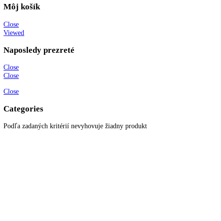
info@kitchenzone.sk
www.kitchenzone.sk
Informácie
O spoločnosti
Možnosti dopravy a platby
Obchodné podmienky
Ochrana osobných údajov
Blog
Zákaznícky servis
Všetky produkty
Akciové produkty
Naše značky
Najčastejšie otázky
Kontaktujte nás