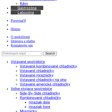
Chladničky na víno
Kávovary
Automatické kávovary
Kávy
Gastrozóna
Labozóna
Porovnať
0
0
Items
O spoločnosti
Doprava a platba
Kontaktujte nás
Search
Search
here
Vstavané spotrebiče
Vstavané kombinované chladničky
Vstavané chladničky
Vstavané mrazničky
Vstavané chladničky na víno
Vstavané americké chladničky
Voľne stojace spotrebiče