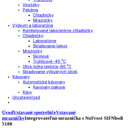
Nepresklenné dvere
Presklenné dvere
Truhlicové mrazničky
Neresklenné dvere
Presklenné dvere
Chladnie nápojov
Skriňové
Truhlicové
Vinotéky
Pekárne
Chladničky
Mrazničky
Výskum a laboratóriá
Kombinované laboratórne chladničky
Chladničky
Laboratórne
Skladovanie liekov
Mrazničky
Skriňové
Truhlicové -45 °C
Ultra nízka teplota -86 °C
Skladovanie výbušných látok
Kávovary