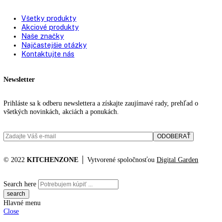
Rozmery V/Š/H:
177 / 55, 6 cm, 9 / 54
Objem mraziacich častí:
213 l
Z toho 4* mraziaci box:
213, 3 l
Výška/šírka/hĺbka (s
0 / 572, 0 / 622, 0 mm, 1.829
obalom):
Hmotnosť (bez balenia):
2 kg
,
73
Hmotnosť (s balením):
77
,
8 kg
Katalógové číslo:
[I] SIFNbsdi 5188
Kategórií:
Vstavané mrazničky
Značky:
Liebherr
,
NoFrost
,
top funkcie
,
vstavaná mraznička
KITCHENZONE profesionál v oblasti gastro techniky
+421 910 644 244