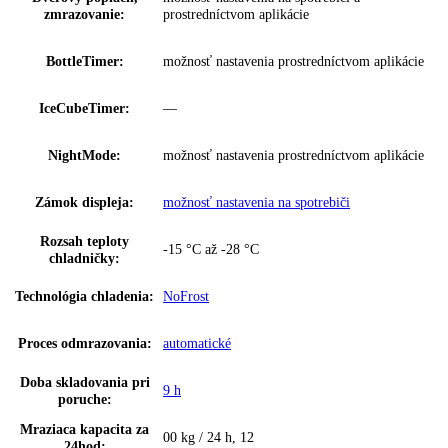
Napätie:
220-240 V ~
Prípojná hodnota:
1
,
3 A 186 W
2
,
4“ TFT farebný displej
,
displej Touch 
Ovládanie:
Swipe
Regulovateľné chl.
1
okruhy:
Ukazovateľ teploty:
Mraziaca časť
SuperCool:
—
možnosť nastavenia na spotrebiči a
SuperFrost:
prostredníctvom aplikácie
Dverový poplach,
možnosť nastavenia na spotrebiči a