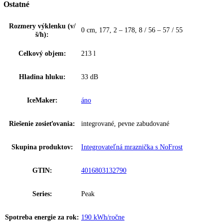
Vstavaná mraznička s NoFrost, Pevné dvere, objem 213l, 33dB(A),
SuperFrost, 8 zásuvek, IceMaker, 5x teleskopické pojazdy, IceTower,
BlackSteel interier, SmartDevice
Zakladné parametre
Spotreba energie za 24 hodín:
0
,
52 kWh / 24 h
Frekvencia:
50-60 Hz
Klimatická trieda:
SN-T
Počet teplotných zón:
1
Ostatné
Rozmery výklenku (v/
0 cm, 177, 2 – 178, 8 / 56 – 57 / 55
š/h):