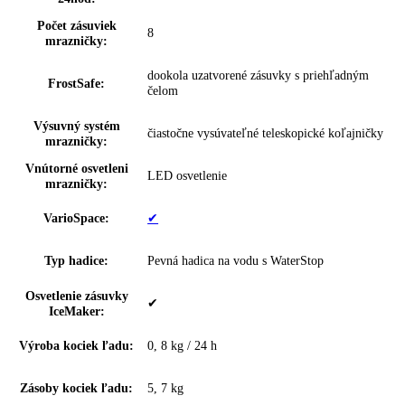
zmrazovanie:
prostredníctvom aplikácie
BottleTimer:
možnosť nastavenia prostredníctvom aplik
IceCubeTimer:
—
NightMode:
možnosť nastavenia prostredníctvom aplik
Zámok displeja:
možnosť nastavenia na spotrebiči
Rozsah teploty
-15 °C až -28 °C
chladničky:
Technológia chladenia:
NoFrost
Proces odmrazovania:
automatické
Doba skladovania pri
9 h
poruche: