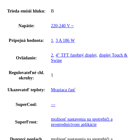
Celkový objem:
213 l
Hladina hluku:
33 dB
IceMaker:
áno
Riešenie zosieťovania:
integrované, pevne zabudované
Skupina produktov:
Integrovateľná mraznička s NoFrost
GTIN:
4016803132790
Series:
Peak
Spotreba energie za rok:
190 kWh/ročne
Trieda emisií hluku:
B