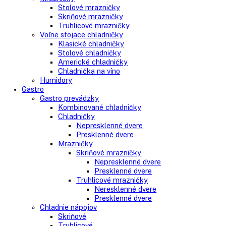
Side-By-Side chladničky
Kombinované chladničky
mraziak dole
mraziak hore
Mrazničky
Stolové mrazničky
Skriňové mrazničky
Truhlicové mrazničky
Voľne stojace chladničky
Klasické chladničky
Stolové chladničky
Americké chladničky
Chladnička na víno
Humidory
Gastro
Gastro prevádzky
Kombinované chladničky
Chladničky
Nepresklenné dvere
Presklenné dvere
Mrazničky
Skriňové mrazničky