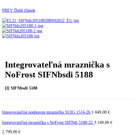
Automatické kávovary
Kavovary pakove
Kávy
Uncategorized
Úvod
Vstavané spotrebiče
Vstavané
mrazničky
Integrovateľná mraznička s NoFrost SIFN
5188
PREV
Ďalší článok
Integrovateľná mraznička s