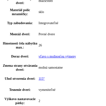
Výroba kociek ľadu:
0, 8 kg / 24 h
Zásoby kociek ľadu:
5, 7 kg
IceTower:
✔
Miska na ľadové kocky:
—
Počet misiek na ľadové
0
kocky:
Počet vodných filtrov:
0
Počet chl.
2
akumulátorov:
Počet zmrazovacích
1
dosiek:
Hviezdičkové označenie:
4