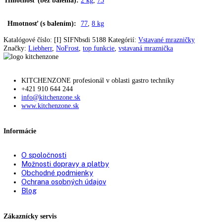
Zmena strany otvárania
možná samostatne
dverí:
Uhol otvorenia dverí:
115°
Tesnenie dverí:
vymeniteľné
Výškovo nastavovacie
2
pätky:
Nivelačné koľajničky:
✔
Počet nivelačných
2
koľajníc:
Vetranie:
vetranie nábytku
Typ zástrčky:
Euro
Pripojovací kábel
2.200 mm
(dĺžka):